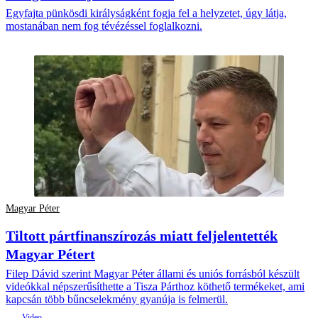
Egyfajta pünkösdi királyságként fogja fel a helyzetet, úgy látja,
mostanában nem fog tévézéssel foglalkozni.
Magyar Péter
Tiltott pártfinanszírozás miatt feljelentették
Magyar Pétert
Filep Dávid szerint Magyar Péter állami és uniós forrásból készült
videókkal népszerűsíthette a Tisza Párthoz köthető termékeket, ami
kapcsán több bűncselekmény gyanúja is felmerül.