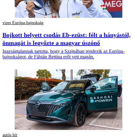
vizes Európa-bajnokság
Bojkott helyett csodás Eb-ezüst: félt a hányástól,
önmagát is legyőzte a magyar úszónő
Igazságtalannak tartotta, hogy a Szajnában rendezik az Európa-
bajnokságot, de Fábián Bettina erőt vett magán.
autós hír