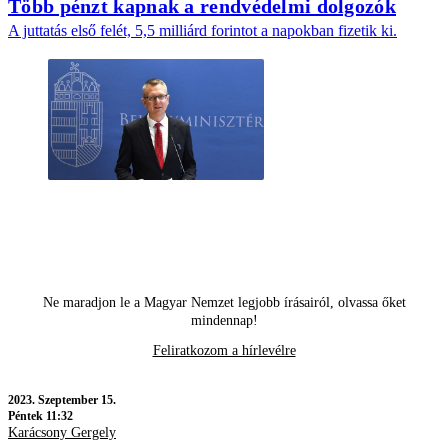
Több pénzt kapnak a rendvédelmi dolgozók
A juttatás első felét, 5,5 milliárd forintot a napokban fizetik ki.
Ne maradjon le a Magyar Nemzet legjobb írásairól, olvassa őket
mindennap!
Feliratkozom a hírlevélre
2023.
Szeptember 15.
Péntek 11:32
Karácsony Gergely