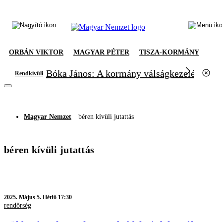
ORBÁN VIKTOR
MAGYAR PÉTER
TISZA-KORMÁNY
Bóka János: A kormány válságkezelésből el
Rendkívüli
Magyar Nemzet
béren kívüli jutattás
béren kívüli jutattás
2025.
Május 5. Hétfő 17:30
rendőrség