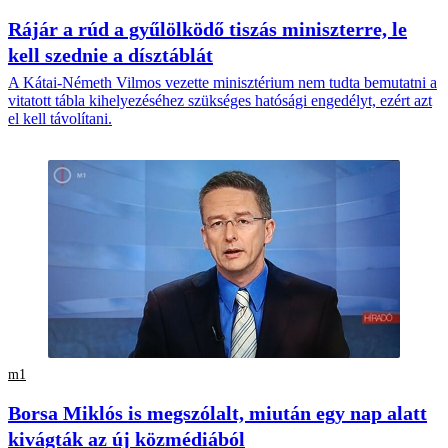
Rájár a rúd a gyűlölködő tiszás miniszterre, le
kell szednie a dísztáblát
A Kátai-Németh Vilmos vezette minisztérium nem tudta bemutatni a
vitatott tábla kihelyezéséhez szükséges hatósági engedélyt, ezért azt
el kell távolítani.
m1
Borsa Miklós is megszólalt, miután egy nap alatt
kivágták az új közmédiából