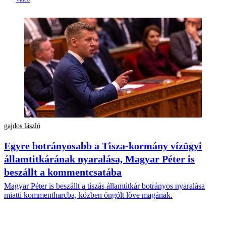
gajdos lászló
Egyre botrányosabb a Tisza-kormány vízügyi
államtitkárának nyaralása, Magyar Péter is
beszállt a kommentcsatába
Magyar Péter is beszállt a tiszás államtitkár botrányos nyaralása
miatti kommentharcba, közben öngólt lőve magának.