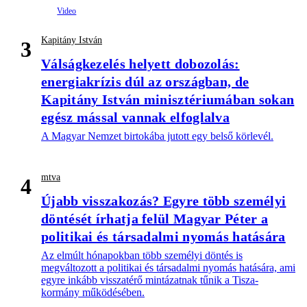
Kapitány István
3
Válságkezelés helyett dobozolás:
energiakrízis dúl az országban, de
Kapitány István minisztériumában sokan
egész mással vannak elfoglalva
A Magyar Nemzet birtokába jutott egy belső körlevél.
mtva
4
Újabb visszakozás? Egyre több személyi
döntését írhatja felül Magyar Péter a
politikai és társadalmi nyomás hatására
Az elmúlt hónapokban több személyi döntés is
megváltozott a politikai és társadalmi nyomás hatására, ami
egyre inkább visszatérő mintázatnak tűnik a Tisza-
kormány működésében.