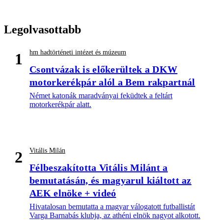
Legolvasottabb
hm hadtörténeti intézet és múzeum
1
Csontvázak is előkerültek a DKW
motorkerékpár alól a Bem rakpartnál
Német katonák maradványai feküdtek a feltárt
motorkerékpár alatt.
Vitális Milán
2
Félbeszakította Vitális Milánt a
bemutatásán, és magyarul kiáltott az
AEK elnöke + videó
Hivatalosan bemutatta a magyar válogatott futballistát
Varga Barnabás klubja, az athéni elnök nagyot alkotott.