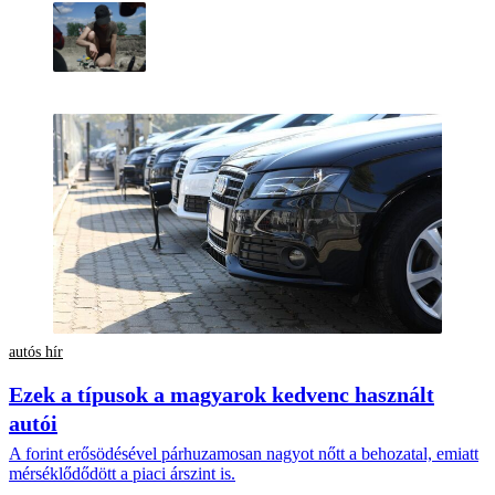
autós hír
Ezek a típusok a magyarok kedvenc használt
autói
A forint erősödésével párhuzamosan nagyot nőtt a behozatal, emiatt
mérséklődődött a piaci árszint is.