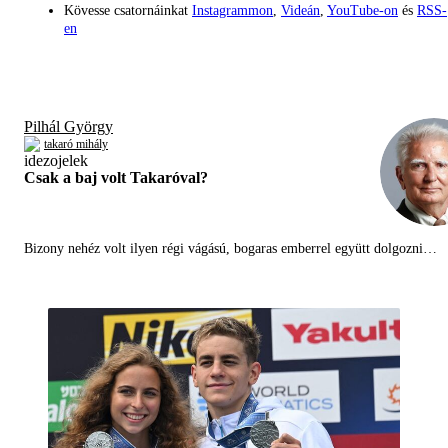
Kövesse csatornáinkat
Instagrammon
,
Videán
,
YouTube-on
és
RSS-
en
Pilhál György
takaró mihály
Csak a baj volt Takaróval?
Bizony nehéz volt ilyen régi vágású, bogaras emberrel együtt dolgozni…