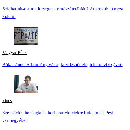
Szidhatjuk-e a rendőrséget a rendszámtáblán? Amerikában most
kiderül
Magyar Péter
Bóka János: A kormány válságkezelésből elégtelenre vizsgázott
kincs
Szenzációs honfoglalás kori aranyleletekre bukkantak Pest
vármegyében