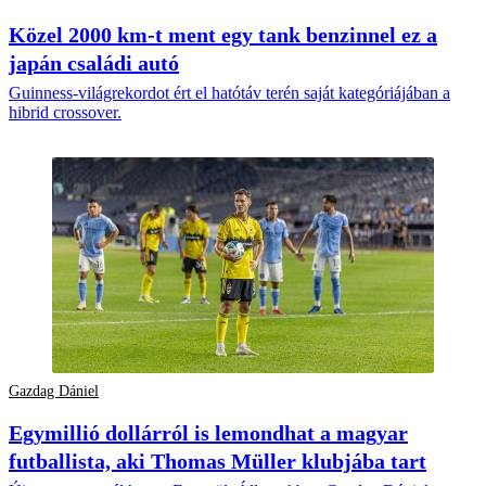
Közel 2000 km-t ment egy tank benzinnel ez a
japán családi autó
Guinness-világrekordot ért el hatótáv terén saját kategóriájában a
hibrid crossover.
Gazdag Dániel
Egymillió dollárról is lemondhat a magyar
futballista, aki Thomas Müller klubjába tart