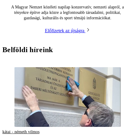
A Magyar Nemzet közéleti napilap konzervatív, nemzeti alapról, a
tényekre építve adja közre a legfontosabb társadalmi, politikai,
gazdasági, kulturális és sport témájú információkat.
Előfizetek az újságra
Belföldi híreink
kátai - németh vilmos