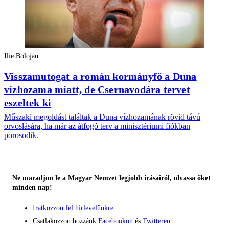
Ilie Bolojan
Visszamutogat a román kormányfő a Duna
vízhozama miatt, de Csernavodára tervet
eszeltek ki
Műszaki megoldást találtak a Duna vízhozamának rövid távú
orvoslására, ha már az átfogó terv a minisztériumi fiókban
porosodik.
Ne maradjon le a Magyar Nemzet legjobb írásairól, olvassa őket
minden nap!
Iratkozzon fel hírlevelünkre
Csatlakozzon hozzánk
Facebookon
és
Twitteren