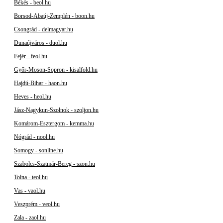
Békés - beol.hu
Borsod-Abaúj-Zemplén - boon.hu
Csongrád - delmagyar.hu
Dunaújváros - duol.hu
Fejér - feol.hu
Győr-Moson-Sopron - kisalfold.hu
Hajdú-Bihar - haon.hu
Heves - heol.hu
Jász-Nagykun-Szolnok - szoljon.hu
Komárom-Esztergom - kemma.hu
Nógrád - nool.hu
Somogy - sonline.hu
Szabolcs-Szatmár-Bereg - szon.hu
Tolna - teol.hu
Vas - vaol.hu
Veszprém - veol.hu
Zala - zaol.hu