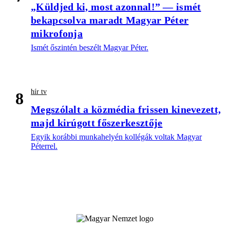
„Küldjed ki, most azonnal!” — ismét
bekapcsolva maradt Magyar Péter
mikrofonja
Ismét őszintén beszélt Magyar Péter.
hír tv
8
Megszólalt a közmédia frissen kinevezett,
majd kirúgott főszerkesztője
Egyik korábbi munkahelyén kollégák voltak Magyar
Péterrel.