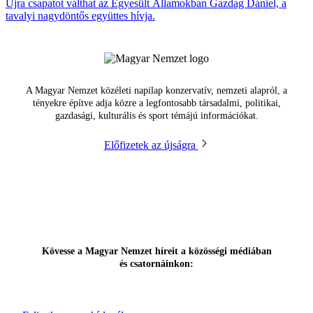
Újra csapatot válthat az Egyesült Államokban Gazdag Dániel, a
tavalyi nagydöntős együttes hívja.
A Magyar Nemzet közéleti napilap konzervatív, nemzeti alapról, a
tényekre építve adja közre a legfontosabb társadalmi, politikai,
gazdasági, kulturális és sport témájú információkat.
Előfizetek az újságra
Kövesse a Magyar Nemzet híreit a közösségi médiában
és csatornáinkon: