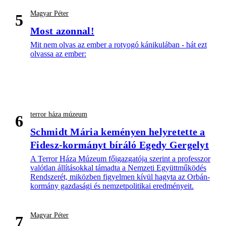
Magyar Péter
5
Most azonnal!
Mit nem olvas az ember a rotyogó kánikulában - hát ezt
olvassa az ember:
terror háza múzeum
6
Schmidt Mária keményen helyretette a
Fidesz-kormányt bíráló Egedy Gergelyt
A Terror Háza Múzeum főigazgatója szerint a professzor
valótlan állításokkal támadta a Nemzeti Együttműködés
Rendszerét, miközben figyelmen kívül hagyta az Orbán-
kormány gazdasági és nemzetpolitikai eredményeit.
Magyar Péter
7