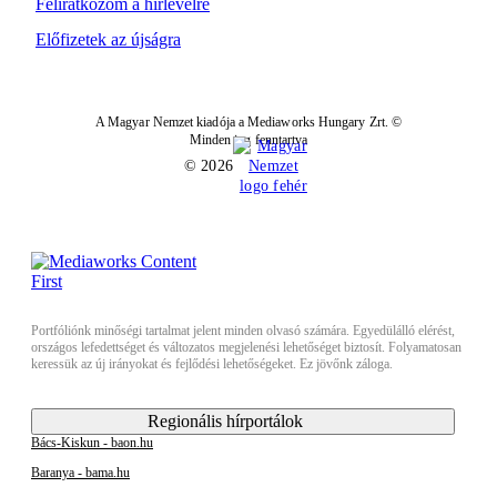
Feliratkozom a hírlevélre
Előfizetek az újságra
A Magyar Nemzet kiadója a Mediaworks Hungary Zrt. ©
Minden jog fenntartva
© 2026
Portfóliónk minőségi tartalmat jelent minden olvasó számára. Egyedülálló elérést,
országos lefedettséget és változatos megjelenési lehetőséget biztosít. Folyamatosan
keressük az új irányokat és fejlődési lehetőségeket. Ez jövőnk záloga.
Regionális hírportálok
Bács-Kiskun - baon.hu
Baranya - bama.hu