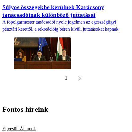
Súlyos összegekbe kerülnek Karácsony
tanácsadóinak különböző juttatásai
A főpolgármester tanácsadói nyolc jogcímen az egészségügyi
pénztári kerettől, a rekreációig béren kívüli juttatásokat kapnak.
1
Fontos híreink
Egyesült Államok