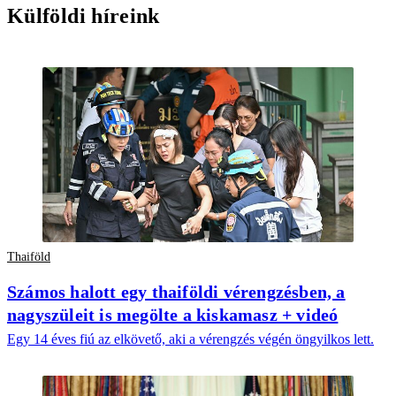
Külföldi híreink
Thaiföld
Számos halott egy thaiföldi vérengzésben, a
nagyszüleit is megölte a kiskamasz + videó
Egy 14 éves fiú az elkövető, aki a vérengzés végén öngyilkos lett.