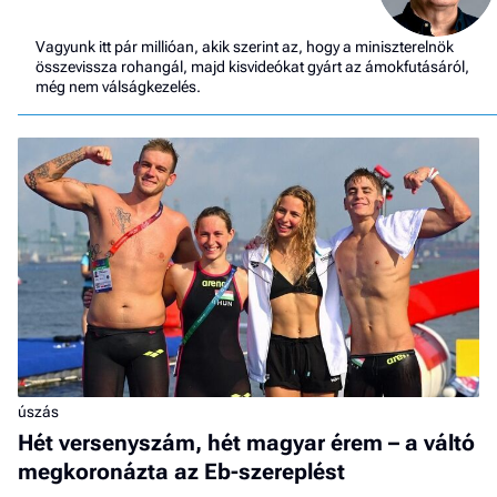
Vagyunk itt pár millióan, akik szerint az, hogy a miniszterelnök
összevissza rohangál, majd kisvideókat gyárt az ámokfutásáról,
még nem válságkezelés.
úszás
Hét versenyszám, hét magyar érem – a váltó
megkoronázta az Eb-szereplést