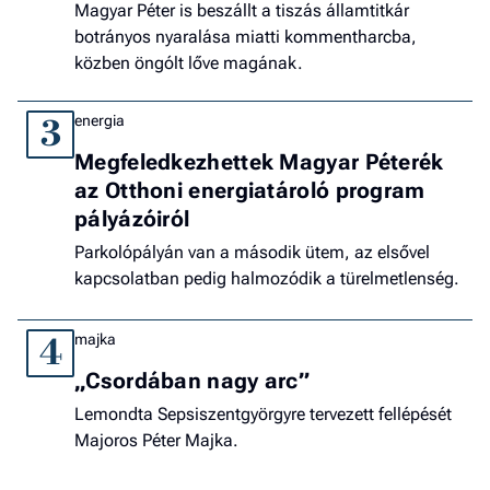
Magyar Péter is beszállt a tiszás államtitkár
botrányos nyaralása miatti kommentharcba,
közben öngólt lőve magának.
energia
3
Megfeledkezhettek Magyar Péterék
az Otthoni energiatároló program
pályázóiról
Parkolópályán van a második ütem, az elsővel
kapcsolatban pedig halmozódik a türelmetlenség.
majka
4
„Csordában nagy arc”
Lemondta Sepsiszentgyörgyre tervezett fellépését
Majoros Péter Majka.