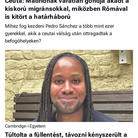
Ceuta: Madridnak váratlan gondja akadt a
kiskorú migránsokkal, miközben Rómával
is kitört a határháború
Mihez fog kezdeni Pedro Sánchez a több mint ezer
gyerekkel, akik a ceutai válság után ottragadtak a
befogóhelyeken?
Cambridge-i Egyetem
Túltolta a füllentést, távozni kényszerült a