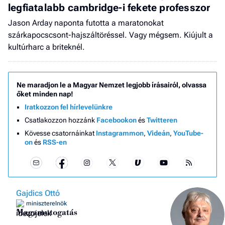
legfiatalabb cambridge-i fekete professzor
Jason Arday naponta futotta a maratonokat
szárkapocscsont-hajszáltöréssel. Vagy mégsem. Kiújult a
kultúrharc a briteknél.
Ne maradjon le a Magyar Nemzet legjobb írásairól, olvassa
őket minden nap!
Iratkozzon fel hírlevelünkre
Csatlakozzon hozzánk
Facebookon
és
Twitteren
Kövesse csatornáinkat
Instagrammon
,
Videán
,
YouTube-
on
és
RSS-en
Gajdics Ottó
miniszterelnök
Magamutogatás