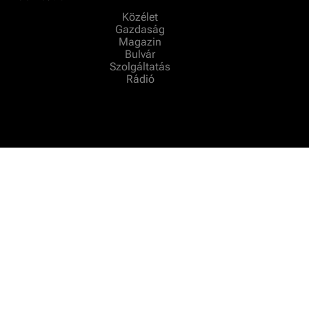
Közélet
Gazdaság
Magazin
Bulvár
Szolgáltatás
Rádió