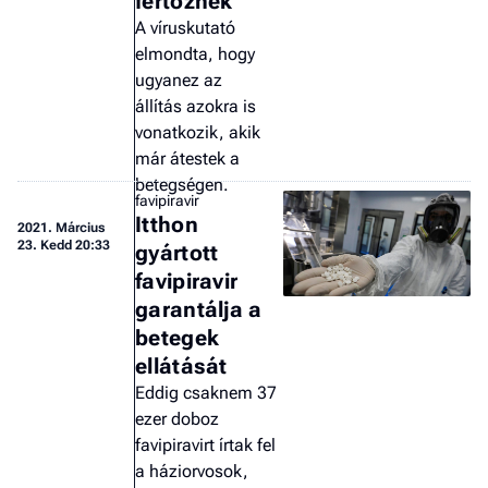
fertőznek
A víruskutató
elmondta, hogy
ugyanez az
állítás azokra is
vonatkozik, akik
már átestek a
betegségen.
favipiravir
Itthon
2021.
Március
23. Kedd 20:33
gyártott
favipiravir
garantálja a
betegek
ellátását
Eddig csaknem 37
ezer doboz
favipiravirt írtak fel
a háziorvosok,