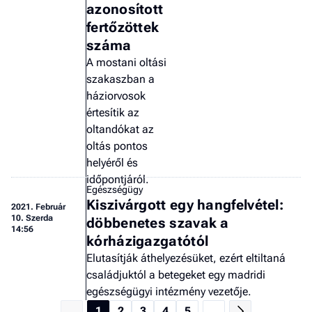
azonosított
fertőzöttek
száma
A mostani oltási
szakaszban a
háziorvosok
értesítik az
oltandókat az
oltás pontos
helyéről és
időpontjáról.
Egészségügy
Kiszivárgott egy hangfelvétel:
2021.
Február
10. Szerda
döbbenetes szavak a
14:56
kórházigazgatótól
Elutasítják áthelyezésüket, ezért eltiltaná
családjuktól a betegeket egy madridi
egészségügyi intézmény vezetője.
1
2
3
4
5
...