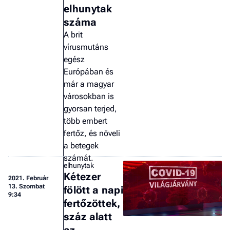
elhunytak
száma
A brit
vírusmutáns
egész
Európában és
már a magyar
városokban is
gyorsan terjed,
több embert
fertőz, és növeli
a betegek
számát.
elhunytak
Kétezer
2021.
Február
13. Szombat
fölött a napi
9:34
fertőzöttek,
száz alatt