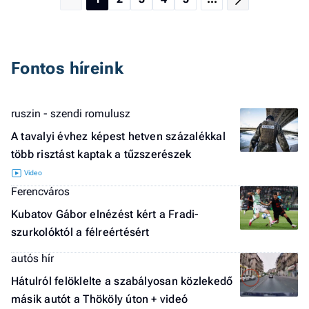
Fontos híreink
ruszin - szendi romulusz
A tavalyi évhez képest hetven százalékkal
több risztást kaptak a tűzszerészek
Ferencváros
Kubatov Gábor elnézést kért a Fradi-
szurkolóktól a félreértésért
autós hír
Hátulról felöklelte a szabályosan közlekedő
másik autót a Thököly úton + videó