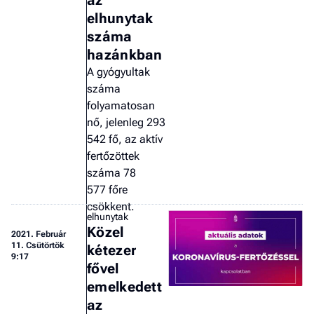
az
elhunytak
száma
hazánkban
A gyógyultak
száma
folyamatosan
nő, jelenleg 293
542 fő, az aktív
fertőzöttek
száma 78
577 főre
csökkent.
elhunytak
Közel
2021.
Február
11. Csütörtök
kétezer
9:17
fővel
emelkedett
az