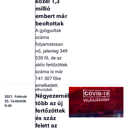
közel 1,3
millió
embert már
beoltottak
A gyógyultak
száma
folyamatosan
nő, jelenleg 349
530 fő, de az
aktív fertőzöttek
száma is már
141 307 főre
emelkedett.
elhunytak
Négyezernél
2021.
Február
25. Csütörtök
több az új
9:45
fertőzöttek
és száz
felett az