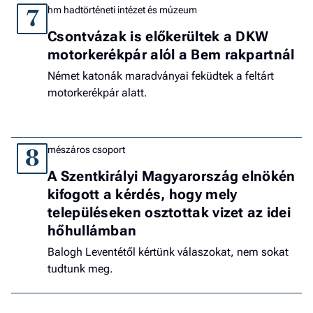
hm hadtörténeti intézet és múzeum
7
Csontvázak is előkerültek a DKW
motorkerékpár alól a Bem rakpartnál
Német katonák maradványai feküdtek a feltárt
motorkerékpár alatt.
mészáros csoport
8
A Szentkirályi Magyarország elnökén
kifogott a kérdés, hogy mely
településeken osztottak vizet az idei
hőhullámban
Balogh Leventétől kértünk válaszokat, nem sokat
tudtunk meg.