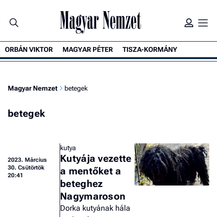
ORBÁN VIKTOR
MAGYAR PÉTER
TISZA-KORMÁNY
Magyar Nemzet
betegek
betegek
kutya
Kutyája vezette
2023.
Március
30. Csütörtök
a mentőket a
20:41
beteghez
Nagymaroson
Dorka kutyának hála