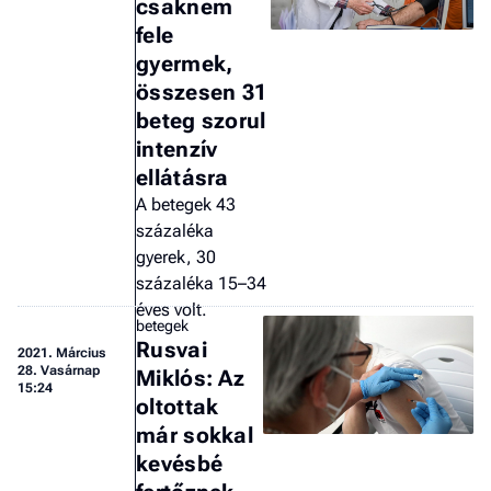
csaknem
a 
fele
gyermek,
összesen 31
beteg szorul
intenzív
ellátásra
A betegek 43
százaléka
gyerek, 30
százaléka 15–34
éves volt.
betegek
Rusvai
2021.
Március
28. Vasárnap
Miklós: Az
15:24
oltottak
már sokkal
kevésbé