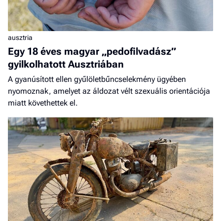
ausztria
Egy 18 éves magyar „pedofilvadász”
gyilkolhatott Ausztriában
A gyanúsított ellen gyűlöletbűncselekmény ügyében
nyomoznak, amelyet az áldozat vélt szexuális orientációja
miatt követhettek el.