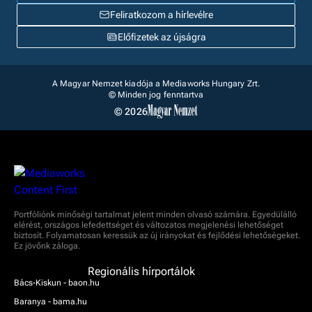
Feliratkozom a hírlevélre
Előfizetek az újságra
A Magyar Nemzet kiadója a Mediaworks Hungary Zrt.
© Minden jog fenntartva
© 2026
Portfóliónk minőségi tartalmat jelent minden olvasó számára. Egyedülálló
elérést, országos lefedettséget és változatos megjelenési lehetőséget
biztosít. Folyamatosan keressük az új irányokat és fejlődési lehetőségeket.
Ez jövőnk záloga.
Regionális hírportálok
Bács-Kiskun - baon.hu
Baranya - bama.hu