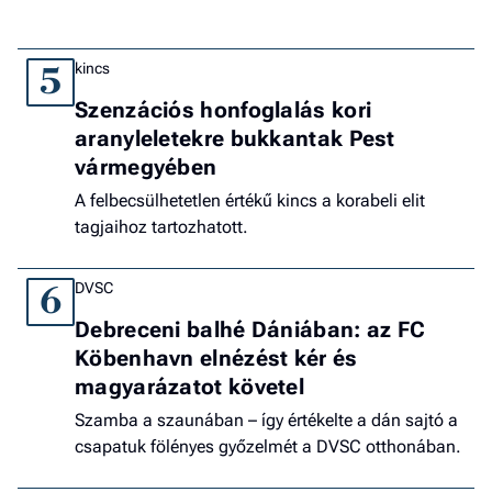
kincs
5
Szenzációs honfoglalás kori
aranyleletekre bukkantak Pest
vármegyében
A felbecsülhetetlen értékű kincs a korabeli elit
tagjaihoz tartozhatott.
DVSC
6
Debreceni balhé Dániában: az FC
Köbenhavn elnézést kér és
magyarázatot követel
Szamba a szaunában – így értékelte a dán sajtó a
csapatuk fölényes győzelmét a DVSC otthonában.