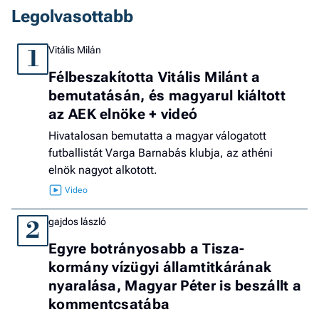
Legolvasottabb
Vitális Milán
1
Félbeszakította Vitális Milánt a
bemutatásán, és magyarul kiáltott
az AEK elnöke + videó
Hivatalosan bemutatta a magyar válogatott
futballistát Varga Barnabás klubja, az athéni
elnök nagyot alkotott.
gajdos lászló
2
Egyre botrányosabb a Tisza-
kormány vízügyi államtitkárának
nyaralása, Magyar Péter is beszállt a
kommentcsatába