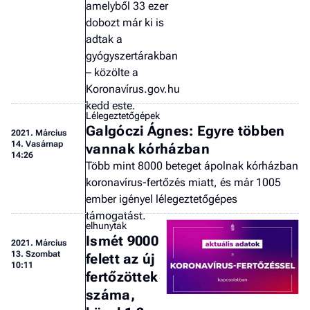
amelyből 33 ezer
dobozt már ki is
adtak a
gyógyszertárakban
– közölte a
Koronavírus.gov.hu
kedd este.
Lélegeztetőgépek
Galgóczi Ágnes: Egyre többen
2021.
Március
14. Vasárnap
vannak kórházban
14:26
Több mint 8000 beteget ápolnak kórházban
koronavírus-fertőzés miatt, és már 1005
ember igényel lélegeztetőgépes
támogatást.
elhunytak
Ismét 9000
2021.
Március
13. Szombat
felett az új
10:11
fertőzöttek
száma,