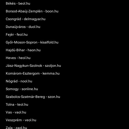
Békés - beol.hu
Borsod-Abaúj-Zemplén - boon.hu
Csongrád - delmagyar.hu
Dunaújváros - duol.hu
Fejér - feol.hu
Győr-Moson-Sopron - kisalfold.hu
Hajdú-Bihar - haon.hu
Heves - heol.hu
Jász-Nagykun-Szolnok - szoljon.hu
Komárom-Esztergom - kemma.hu
Nógrád - nool.hu
Somogy - sonline.hu
Szabolcs-Szatmár-Bereg - szon.hu
Tolna - teol.hu
Vas - vaol.hu
Veszprém - veol.hu
Zala - zaol.hu