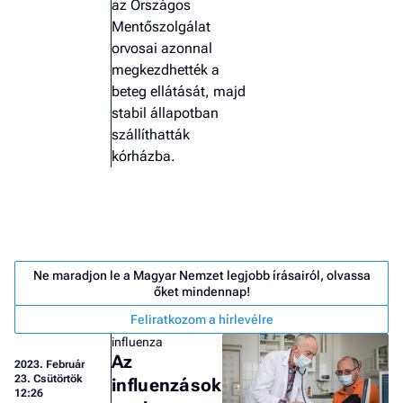
az Országos
Mentőszolgálat
orvosai azonnal
megkezdhették a
beteg ellátását, majd
stabil állapotban
szállíthatták
kórházba.
Ne maradjon le a Magyar Nemzet legjobb írásairól, olvassa
őket mindennap!
Feliratkozom a hírlevélre
Job
influenza
- he
Az
2023.
Február
vél
23. Csütörtök
influenzások
12:26
F