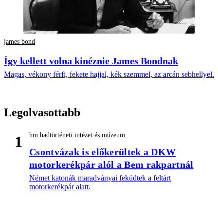
james bond
Így kellett volna kinéznie James Bondnak
Magas, vékony férfi, fekete hajjal, kék szemmel, az arcán sebhellyel.
Legolvasottabb
hm hadtörténeti intézet és múzeum
1
Csontvázak is előkerültek a DKW
motorkerékpár alól a Bem rakpartnál
Német katonák maradványai feküdtek a feltárt
motorkerékpár alatt.