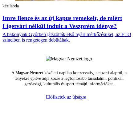
kézilabda
Imre Bence és az új kapus remekelt, de miért
Ligetvári nélkül indult a Veszprém idénye?
A bakonyiak Győrben játszották első nyári mérkőzésüket, az ETO
színeiben is rengetegen debütáltak.
A Magyar Nemzet közéleti napilap konzervatív, nemzeti alapról, a
tényekre építve adja közre a legfontosabb társadalmi, politikai,
gazdasági, kulturális és sport témájú információkat.
Előfizetek az újságra