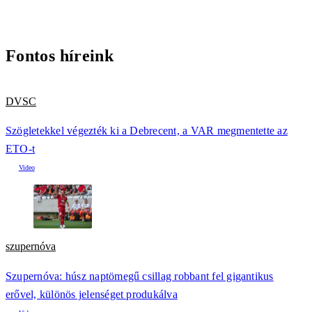
Fontos híreink
DVSC
Szögletekkel végezték ki a Debrecent, a VAR megmentette az
ETO-t
szupernóva
Szupernóva: húsz naptömegű csillag robbant fel gigantikus
erővel, különös jelenséget produkálva