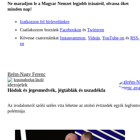
Ne maradjon le a Magyar Nemzet legjobb írásairól, olvassa őket
minden nap!
Iratkozzon fel hírlevelünkre
Csatlakozzon hozzánk
Facebookon
és
Twitteren
Kövesse csatornáinkat
Instagrammon
,
Videán
,
YouTube-on
és
RSS-
en
Brém-Nagy Ferenc
krasznahorkai lászló
Hódok és jegesmedvék, jégtáblák és uszadékfa
Az irodalomról szóló széles vita lehetne az utolsó évtizedek egyik legfont
polémiája.