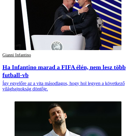
Gianni Infantino
Ha Infantino marad a FIFA élén, nem lesz több
futball-vb
Így egyelőre az a vita másodlagos, hogy hol legyen a következő
világbajnokság döntője.