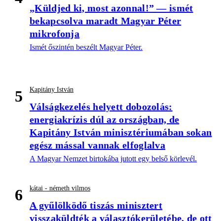
„Küldjed ki, most azonnal!” — ismét
bekapcsolva maradt Magyar Péter
mikrofonja
Ismét őszintén beszélt Magyar Péter.
Kapitány István
5
Válságkezelés helyett dobozolás:
energiakrízis dúl az országban, de
Kapitány István minisztériumában sokan
egész mással vannak elfoglalva
A Magyar Nemzet birtokába jutott egy belső körlevél.
kátai - németh vilmos
6
A gyűlölködő tiszás minisztert
visszaküldték a választókerületébe, de ott