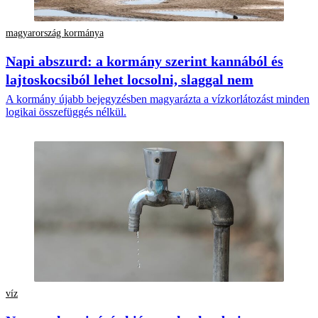
magyarország kormánya
Napi abszurd: a kormány szerint kannából és
lajtoskocsiból lehet locsolni, slaggal nem
A kormány újabb bejegyzésben magyarázta a vízkorlátozást minden
logikai összefüggés nélkül.
víz