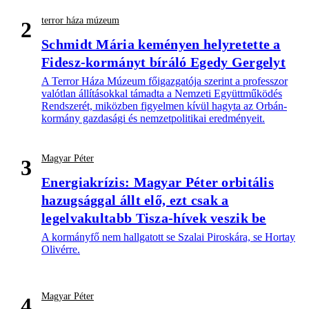
terror háza múzeum
2
Schmidt Mária keményen helyretette a
Fidesz-kormányt bíráló Egedy Gergelyt
A Terror Háza Múzeum főigazgatója szerint a professzor
valótlan állításokkal támadta a Nemzeti Együttműködés
Rendszerét, miközben figyelmen kívül hagyta az Orbán-
kormány gazdasági és nemzetpolitikai eredményeit.
Magyar Péter
3
Energiakrízis: Magyar Péter orbitális
hazugsággal állt elő, ezt csak a
legelvakultabb Tisza-hívek veszik be
A kormányfő nem hallgatott se Szalai Piroskára, se Hortay
Olivérre.
Magyar Péter
4