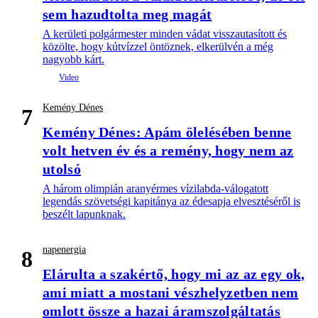
sem hazudtolta meg magát
A kerületi polgármester minden vádat visszautasított és
közölte, hogy kútvízzel öntöznek, elkerülvén a még
nagyobb kárt.
Kemény Dénes
7
Kemény Dénes: Apám ölelésében benne
volt hetven év és a remény, hogy nem az
utolsó
A három olimpián aranyérmes vízilabda-válogatott
legendás szövetségi kapitánya az édesapja elvesztéséről is
beszélt lapunknak.
napenergia
8
Elárulta a szakértő, hogy mi az az egy ok,
ami miatt a mostani vészhelyzetben nem
omlott össze a hazai áramszolgáltatás