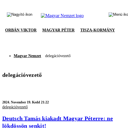
ORBÁN VIKTOR
MAGYAR PÉTER
TISZA-KORMÁNY
Magyar Nemzet
delegációvezető
delegációvezető
2024.
November 19. Kedd 21:22
delegációvezető
Deutsch Tamás kiakadt Magyar Péterre: ne
lökdössön senkit!