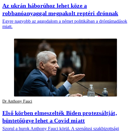
Az ukrán háborúhoz lehet köze a
robbanóanyaggal megpakolt reptéri drónnak
Egyre nagyobb az aggodalom a német politikában a dróntámadások
miatt.
Dr Anthony Fauci
Első körben elmeszelték Biden protezsáltját,
büntetőügye lehet a Covid miatt
Szorul a hurok Anthony Fauci körül. A szenátusi szakbizottsági