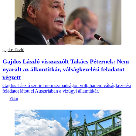
gajdos lászló
Gajdos László visszaszólt Takács Péternek: Nem
nyaralt az államtitkár, válságkezelési feladatot
végzett
Gajdos László szerint nem szabadságon volt, hanem válságkezelési
feladatot látott el Ausztriában a vízügyi államtitkár.