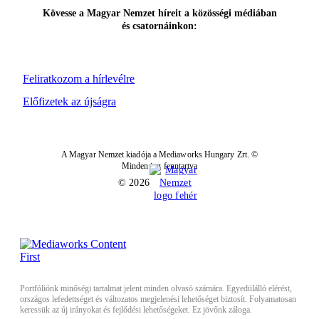
Kövesse a Magyar Nemzet híreit a közösségi médiában
és csatornáinkon:
Feliratkozom a hírlevélre
Előfizetek az újságra
A Magyar Nemzet kiadója a Mediaworks Hungary Zrt. ©
Minden jog fenntartva
© 2026
Portfóliónk minőségi tartalmat jelent minden olvasó számára. Egyedülálló elérést,
országos lefedettséget és változatos megjelenési lehetőséget biztosít. Folyamatosan
keressük az új irányokat és fejlődési lehetőségeket. Ez jövőnk záloga.