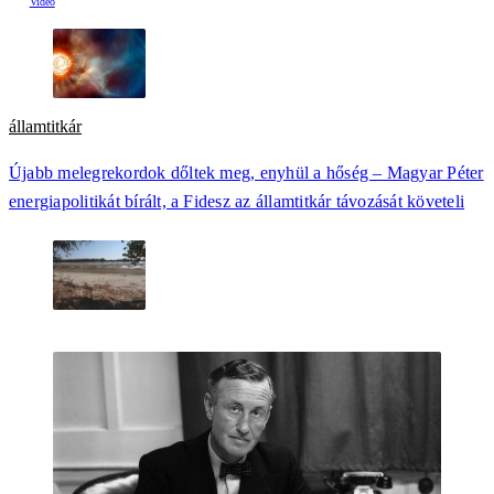
államtitkár
Újabb melegrekordok dőltek meg, enyhül a hőség – Magyar Péter
energiapolitikát bírált, a Fidesz az államtitkár távozását követeli