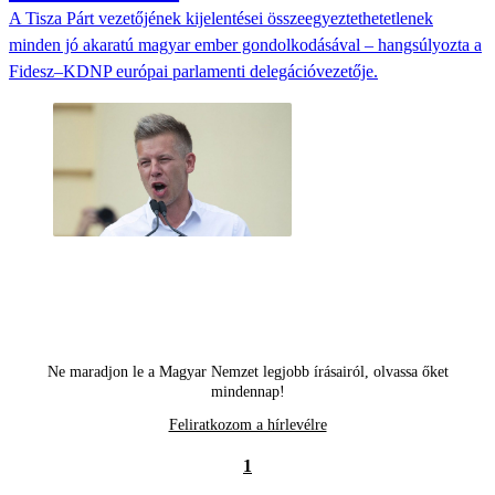
A Tisza Párt vezetőjének kijelentései összeegyeztethetetlenek
minden jó akaratú magyar ember gondolkodásával – hangsúlyozta a
Fidesz–KDNP európai parlamenti delegációvezetője.
Ne maradjon le a Magyar Nemzet legjobb írásairól, olvassa őket
mindennap!
Feliratkozom a hírlevélre
1