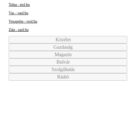
Tolna - teol.hu
Vas - vaol.hu
Veszprém - veol.hu
Zala - zaol.hu
Közélet
Gazdaság
Magazin
Bulvár
Szolgáltatás
Rádió