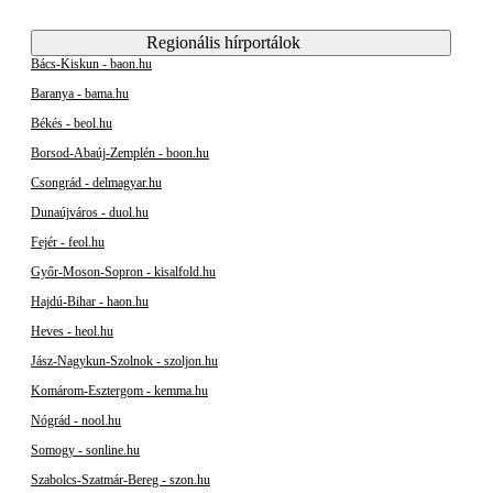
Regionális hírportálok
Bács-Kiskun - baon.hu
Baranya - bama.hu
Békés - beol.hu
Borsod-Abaúj-Zemplén - boon.hu
Csongrád - delmagyar.hu
Dunaújváros - duol.hu
Fejér - feol.hu
Győr-Moson-Sopron - kisalfold.hu
Hajdú-Bihar - haon.hu
Heves - heol.hu
Jász-Nagykun-Szolnok - szoljon.hu
Komárom-Esztergom - kemma.hu
Nógrád - nool.hu
Somogy - sonline.hu
Szabolcs-Szatmár-Bereg - szon.hu