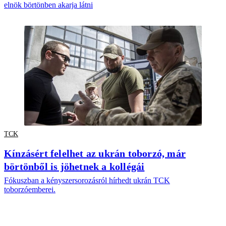
elnök börtönben akarja látni
TCK
Kínzásért felelhet az ukrán toborzó, már
börtönből is jöhetnek a kollégái
Fókuszban a kényszersorozásról hírhedt ukrán TCK
toborzóemberei.