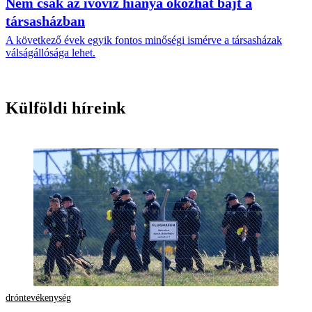
Nem csak az ivóvíz hiánya okozhat bajt a
társasházban
A következő évek egyik fontos minőségi ismérve a társasházak
válságállósága lehet.
Külföldi híreink
dróntevékenység