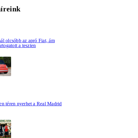
híreink
ál olcsóbb az apró Fiat, ám
rtogatott a teszten
en téren nyerhet a Real Madrid