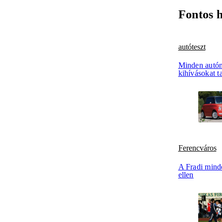
Fontos 
autóteszt
Minden autón
kihívásokat ta
Ferencváros
A Fradi mind
ellen