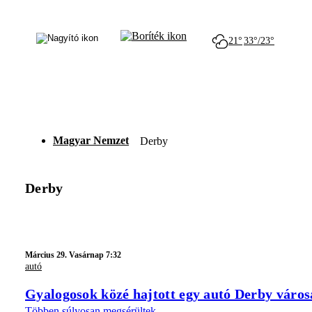
21°
33°/23°
Magyar Nemzet
Derby
Derby
Március 29. Vasárnap 7:32
autó
Gyalogosok közé hajtott egy autó Derby váro
Többen súlyosan megsérültek.