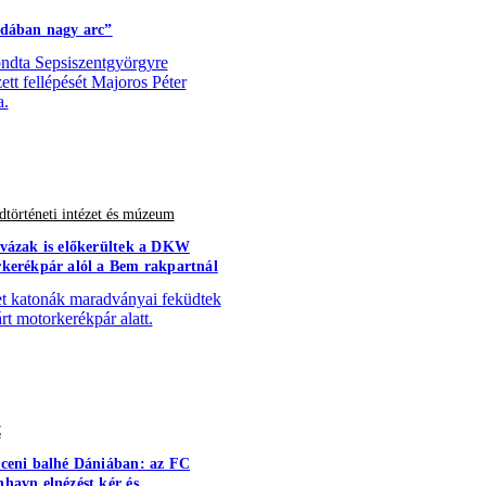
dában nagy arc”
dta Sepsiszentgyörgyre
zett fellépését Majoros Péter
a.
történeti intézet és múzeum
vázak is előkerültek a DKW
kerékpár alól a Bem rakpartnál
 katonák maradványai feküdtek
árt motorkerékpár alatt.
C
ceni balhé Dániában: az FC
havn elnézést kér és