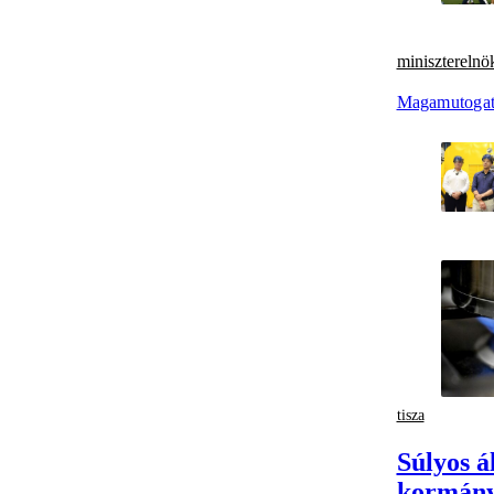
miniszterelnö
Magamutogat
tisza
Súlyos á
kormány