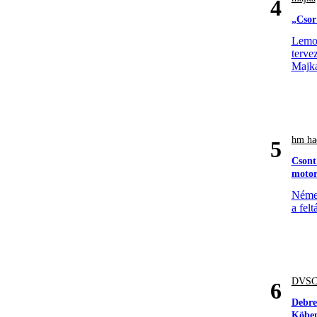
4
„Csor
Lemon
terve
Majk
hm had
5
Csont
motor
Német
a felt
DVS
6
Debre
Köben