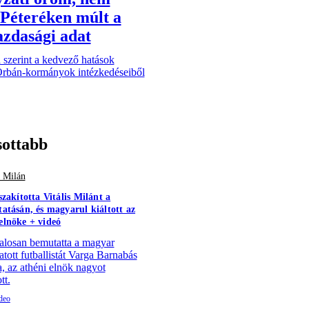
Péteréken múlt a
azdasági adat
a szerint a kedvező hatások
Orbán-kormányok intézkedéseiből
sottabb
s Milán
szakította Vitális Milánt a
atásán, és magyarul kiáltott az
lnöke + videó
alosan bemutatta a magyar
atott futballistát Varga Barnabás
a, az athéni elnök nagyot
tt.