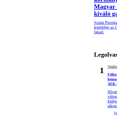
Magyar 
kiváló g
Szalai Pirosk
legtöbbje az 
fakad.
Legolva
Vitáli
1
Félbe
bemut
AEK e
Hivat
válog
klubj
alkoto