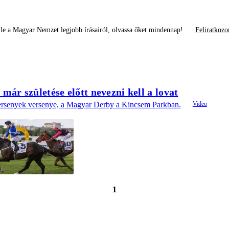
le a Magyar Nemzet legjobb írásairól, olvassa őket mindennap!
Feliratkozo
már születése előtt nevezni kell a lovat
versenyek versenye, a Magyar Derby a Kincsem Parkban.
1