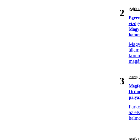
gajdos
2
Egyre
vízüg
Magya
komm
Magyar
állam
komme
magá
energi
3
Megfe
Ottho
pályá
Parko
az el
halmo
majka