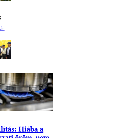
k
ás
llítás: Hiába a
zati öröm, nem