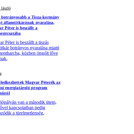
 lászló
 botrányosabb a Tisza-kormány
yi államtitkárának nyaralása,
r Péter is beszállt a
entcsatába
 Péter is beszállt a tiszás
titkár botrányos nyaralása miatti
ntharcba, közben öngólt lőve
nak.
a
ledkezhettek Magyar Péterék az
ni energiatároló program
zóiról
lópályán van a második ütem,
sővel kapcsolatban pedig
zódik a türelmetlenség.