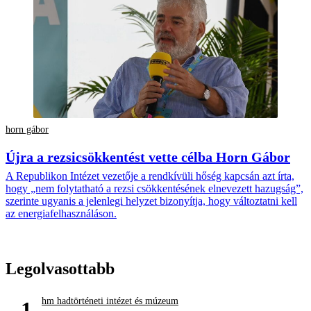
horn gábor
Újra a rezsicsökkentést vette célba Horn Gábor
A Republikon Intézet vezetője a rendkívüli hőség kapcsán azt írta,
hogy „nem folytatható a rezsi csökkentésének elnevezett hazugság”,
szerinte ugyanis a jelenlegi helyzet bizonyítja, hogy változtatni kell
az energiafelhasználáson.
Legolvasottabb
hm hadtörténeti intézet és múzeum
1