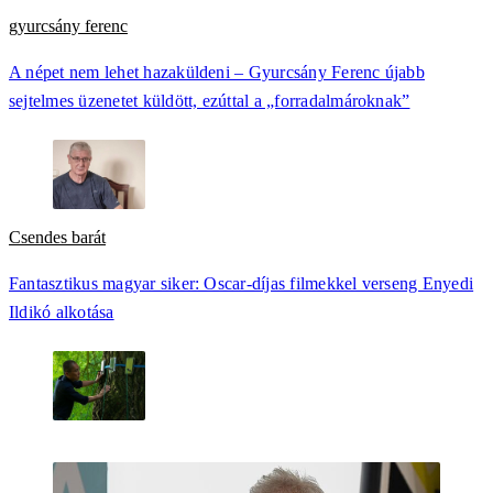
gyurcsány ferenc
A népet nem lehet hazaküldeni – Gyurcsány Ferenc újabb
sejtelmes üzenetet küldött, ezúttal a „forradalmároknak”
Csendes barát
Fantasztikus magyar siker: Oscar-díjas filmekkel verseng Enyedi
Ildikó alkotása