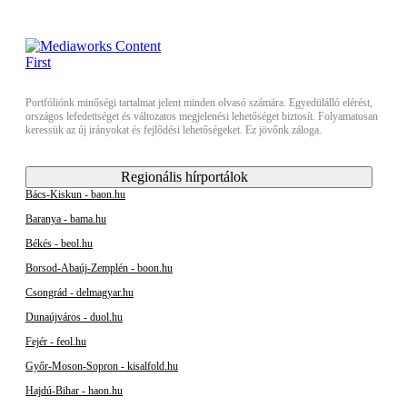
Portfóliónk minőségi tartalmat jelent minden olvasó számára. Egyedülálló elérést,
országos lefedettséget és változatos megjelenési lehetőséget biztosít. Folyamatosan
keressük az új irányokat és fejlődési lehetőségeket. Ez jövőnk záloga.
Regionális hírportálok
Bács-Kiskun - baon.hu
Baranya - bama.hu
Békés - beol.hu
Borsod-Abaúj-Zemplén - boon.hu
Csongrád - delmagyar.hu
Dunaújváros - duol.hu
Fejér - feol.hu
Győr-Moson-Sopron - kisalfold.hu
Hajdú-Bihar - haon.hu