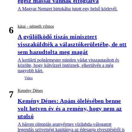
egész mással vannak elfoglalva
A Magyar Nemzet birtokába jutott egy belső körlevél.
kátai - németh vilmos
6
A gyűlölködő tiszás minisztert
visszaküldték a választókerületébe, de ott
sem hazudtolta meg magát
A kerületi polgármester minden vádat visszautasított és
közölte, hogy kútvízzel öntöznek, elkerülvén a még
nagyobb kárt.
Kemény Dénes
7
Kemény Dénes: Apám ölelésében benne
volt hetven év és a remény, hogy nem az
utolsó
A három olimpián aranyérmes vízilabda-válogatott
legendás szövetségi kapitánya az édesapja elvesztéséről is