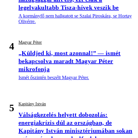
legelvakultabb Tisza-hívek veszik be
A kormányfő nem hallgatott se Szalai Piroskára, se Hortay
Olivérre.
Magyar Péter
4
„Küldjed ki, most azonnal!” — ismét
bekapcsolva maradt Magyar Péter
mikrofonja
Ismét őszintén beszélt Magyar Péter.
Kapitány István
5
Válságkezelés helyett dobozolás:
energiakrízis dúl az országban, de
Kapitány István minisztériumában sokan