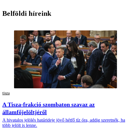
Belföldi híreink
tisza
A Tisza-frakció szombaton szavaz az
államfőjelöltjéről
A hivatalos jelölés határideje jövő hétfő tíz óra, addig szeretnék, ha
több jelölt is lenne.