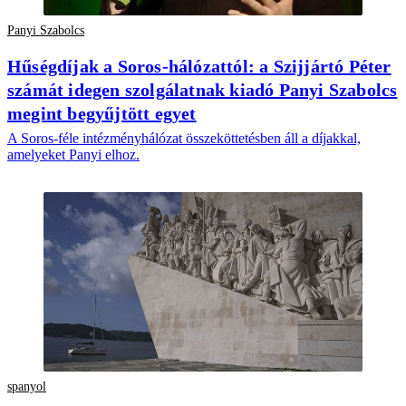
Panyi Szabolcs
Hűségdíjak a Soros-hálózattól: a Szijjártó Péter
számát idegen szolgálatnak kiadó Panyi Szabolcs
megint begyűjtött egyet
A Soros-féle intézményhálózat összeköttetésben áll a díjakkal,
amelyeket Panyi elhoz.
spanyol