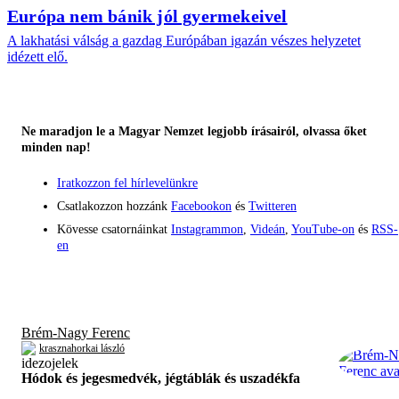
Európa nem bánik jól gyermekeivel
A lakhatási válság a gazdag Európában igazán vészes helyzetet
idézett elő.
Ne maradjon le a Magyar Nemzet legjobb írásairól, olvassa őket
minden nap!
Iratkozzon fel hírlevelünkre
Csatlakozzon hozzánk
Facebookon
és
Twitteren
Kövesse csatornáinkat
Instagrammon
,
Videán
,
YouTube-on
és
RSS-
en
Brém-Nagy Ferenc
krasznahorkai lászló
Hódok és jegesmedvék, jégtáblák és uszadékfa