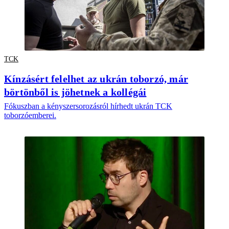
TCK
Kínzásért felelhet az ukrán toborzó, már
börtönből is jöhetnek a kollégái
Fókuszban a kényszersorozásról hírhedt ukrán TCK
toborzóemberei.