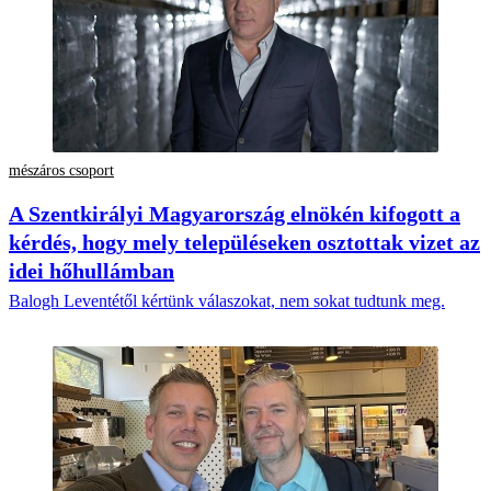
mészáros csoport
A Szentkirályi Magyarország elnökén kifogott a
kérdés, hogy mely településeken osztottak vizet az
idei hőhullámban
Balogh Leventétől kértünk válaszokat, nem sokat tudtunk meg.