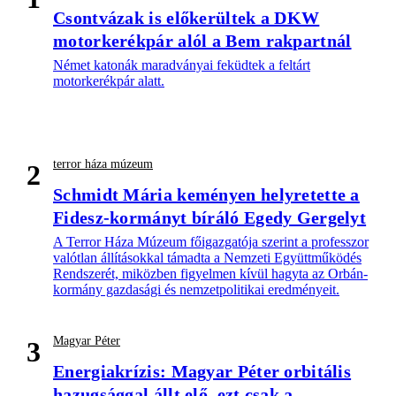
Csontvázak is előkerültek a DKW
motorkerékpár alól a Bem rakpartnál
Német katonák maradványai feküdtek a feltárt
motorkerékpár alatt.
terror háza múzeum
2
Schmidt Mária keményen helyretette a
Fidesz-kormányt bíráló Egedy Gergelyt
A Terror Háza Múzeum főigazgatója szerint a professzor
valótlan állításokkal támadta a Nemzeti Együttműködés
Rendszerét, miközben figyelmen kívül hagyta az Orbán-
kormány gazdasági és nemzetpolitikai eredményeit.
Magyar Péter
3
Energiakrízis: Magyar Péter orbitális
hazugsággal állt elő, ezt csak a