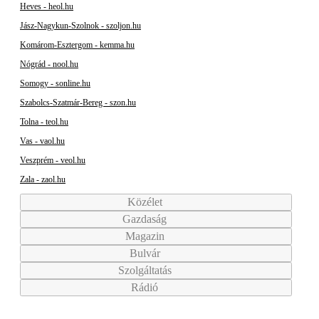
Heves - heol.hu
Jász-Nagykun-Szolnok - szoljon.hu
Komárom-Esztergom - kemma.hu
Nógrád - nool.hu
Somogy - sonline.hu
Szabolcs-Szatmár-Bereg - szon.hu
Tolna - teol.hu
Vas - vaol.hu
Veszprém - veol.hu
Zala - zaol.hu
Közélet
Gazdaság
Magazin
Bulvár
Szolgáltatás
Rádió