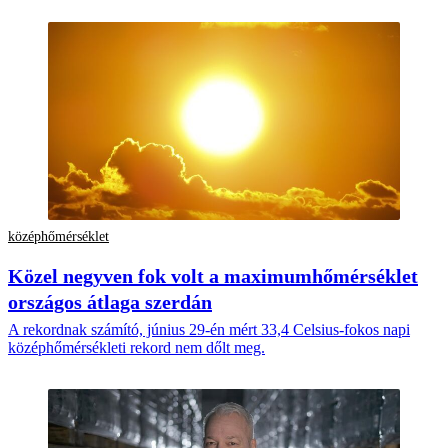
középhőmérséklet
Közel negyven fok volt a maximumhőmérséklet
országos átlaga szerdán
A rekordnak számító, június 29-én mért 33,4 Celsius-fokos napi
középhőmérsékleti rekord nem dőlt meg.