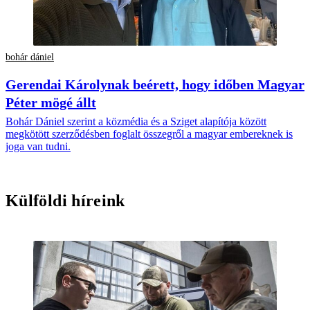
bohár dániel
Gerendai Károlynak beérett, hogy időben Magyar
Péter mögé állt
Bohár Dániel szerint a közmédia és a Sziget alapítója között
megkötött szerződésben foglalt összegről a magyar embereknek is
joga van tudni.
Külföldi híreink