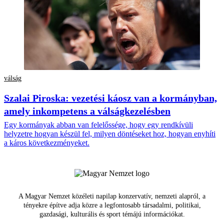
válság
Szalai Piroska: vezetési káosz van a kormányban,
amely inkompetens a válságkezelésben
Egy kormányak abban van felelőssége, hogy egy rendkívüli
helyzetre hogyan készül fel, milyen döntéseket hoz, hogyan enyhíti
a káros következményeket.
A Magyar Nemzet közéleti napilap konzervatív, nemzeti alapról, a
tényekre építve adja közre a legfontosabb társadalmi, politikai,
gazdasági, kulturális és sport témájú információkat.