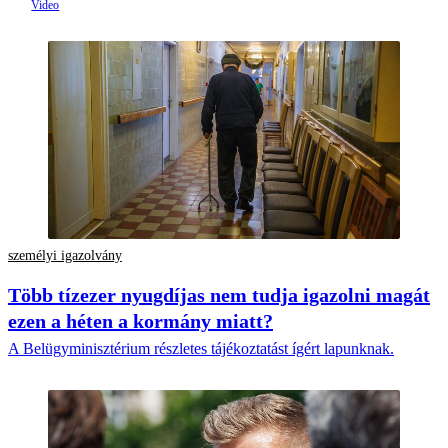
személyi igazolvány
Több tízezer nyugdíjas nem tudja igazolni magát
ezen a héten a kormány miatt?
A Belügyminisztérium részletes tájékoztatást ígért lapunknak.