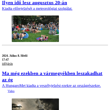
Ilyen idő lesz augusztus 20-án
Kiadta előrejelzését a meteorológiai szolgálat.
2024.
Július 8. Hétfő
17:47
időjárás
Ma még ezekben a vármegyékben leszakadhat
az ég
A HungaroMet kiadta a veszélyjelzést ezekre az országrészekre.