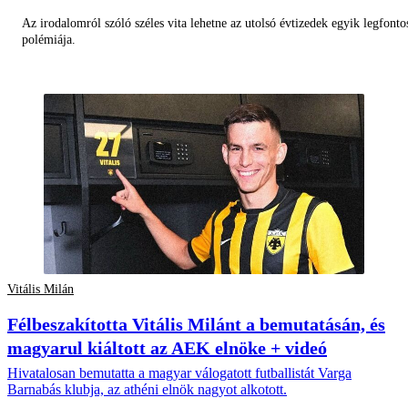
Az irodalomról szóló széles vita lehetne az utolsó évtizedek egyik legfont
polémiája.
Vitális Milán
Félbeszakította Vitális Milánt a bemutatásán, és
magyarul kiáltott az AEK elnöke + videó
Hivatalosan bemutatta a magyar válogatott futballistát Varga
Barnabás klubja, az athéni elnök nagyot alkotott.