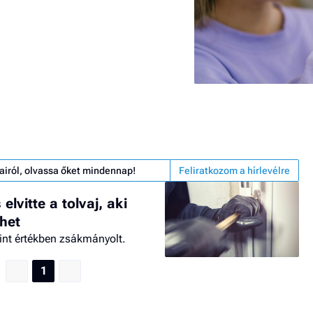
airól, olvassa őket mindennap!
Feliratkozom a hírlevélre
elvitte a tolvaj, aki
het
rint értékben zsákmányolt.
1