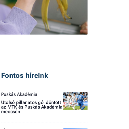
I
E
Fontos híreink
G
P
Puskás Akadémia
Jobba
Utolsó pillanatos gól döntött
- heti
az MTK és Puskás Akadémia
vélem
meccsén
Fel
a hí