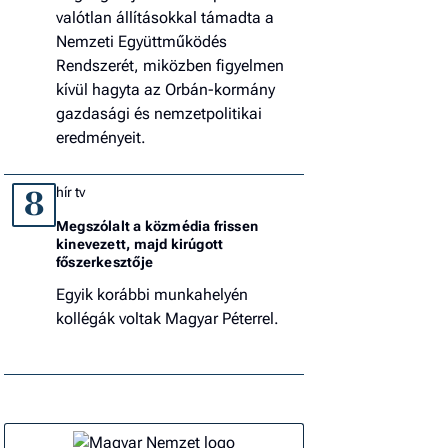
valótlan állításokkal támadta a
Nemzeti Együttműködés
Rendszerét, miközben figyelmen
kívül hagyta az Orbán-kormány
gazdasági és nemzetpolitikai
eredményeit.
hír tv
8
Megszólalt a közmédia frissen
kinevezett, majd kirúgott
főszerkesztője
Egyik korábbi munkahelyén
kollégák voltak Magyar Péterrel.