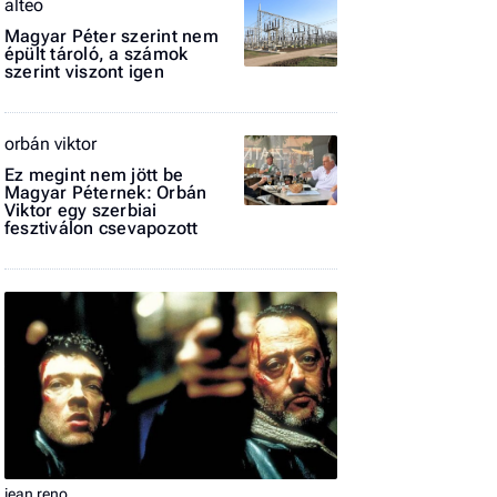
alteo
Magyar Péter szerint nem
El
épült tároló, a számok
az
szerint viszont igen
új
orbán viktor
Ez megint nem jött be
Magyar Péternek: Orbán
Viktor egy szerbiai
fesztiválon csevapozott
jean reno