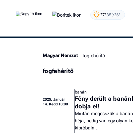
27°
35°/26°
Magyar Nemzet
fogfehérítő
fogfehérítő
banán
Fény derült a banánh
2025.
Január
14. Kedd 10:00
dobja el!
Miután megesszük a banánt
héja, pedig van egy olyan 
kipróbálni.