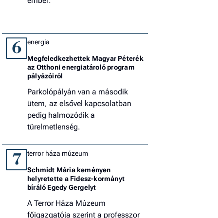
ember:
energia
6
Megfeledkezhettek Magyar Péterék
az Otthoni energiatároló program
pályázóiról
Parkolópályán van a második
ütem, az elsővel kapcsolatban
pedig halmozódik a
türelmetlenség.
terror háza múzeum
7
Schmidt Mária keményen
helyretette a Fidesz-kormányt
bíráló Egedy Gergelyt
A Terror Háza Múzeum
főigazgatója szerint a professzor