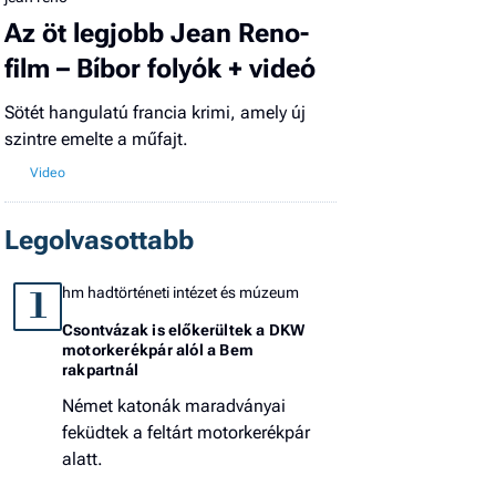
Az öt legjobb Jean Reno-
film – Bíbor folyók + videó
Sötét hangulatú francia krimi, amely új
szintre emelte a műfajt.
Legolvasottabb
hm hadtörténeti intézet és múzeum
1
Csontvázak is előkerültek a DKW
motorkerékpár alól a Bem
rakpartnál
Német katonák maradványai
feküdtek a feltárt motorkerékpár
alatt.