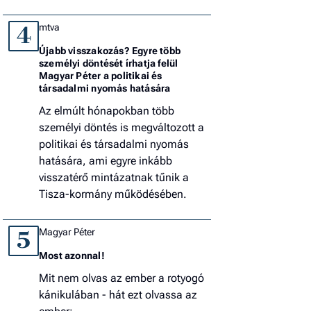
mtva
4
Újabb visszakozás? Egyre több
személyi döntését írhatja felül
Magyar Péter a politikai és
társadalmi nyomás hatására
Az elmúlt hónapokban több
személyi döntés is megváltozott a
politikai és társadalmi nyomás
hatására, ami egyre inkább
visszatérő mintázatnak tűnik a
Tisza-kormány működésében.
Magyar Péter
5
Most azonnal!
Mit nem olvas az ember a rotyogó
kánikulában - hát ezt olvassa az