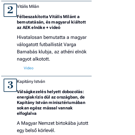
Vitális Milán
2
Félbeszakította Vitális Milánt a
bemutatásán, és magyarul kiáltott
az AEK elnöke + videó
Hivatalosan bemutatta a magyar
válogatott futballistát Varga
Barnabás klubja, az athéni elnök
nagyot alkotott.
Kapitány István
3
Válságkezelés helyett dobozolás:
energiakrízis dúl az országban, de
Kapitány István minisztériumában
sokan egész mással vannak
elfoglalva
A Magyar Nemzet birtokába jutott
egy belső körlevél.