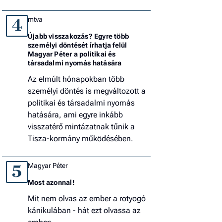
mtva
4
Újabb visszakozás? Egyre több
személyi döntését írhatja felül
Magyar Péter a politikai és
társadalmi nyomás hatására
Az elmúlt hónapokban több
személyi döntés is megváltozott a
politikai és társadalmi nyomás
hatására, ami egyre inkább
visszatérő mintázatnak tűnik a
Tisza-kormány működésében.
Magyar Péter
5
Most azonnal!
Mit nem olvas az ember a rotyogó
kánikulában - hát ezt olvassa az