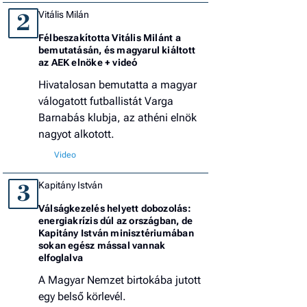
Vitális Milán
2
Félbeszakította Vitális Milánt a
bemutatásán, és magyarul kiáltott
az AEK elnöke + videó
Hivatalosan bemutatta a magyar
válogatott futballistát Varga
Barnabás klubja, az athéni elnök
nagyot alkotott.
Kapitány István
3
Válságkezelés helyett dobozolás:
energiakrízis dúl az országban, de
Kapitány István minisztériumában
sokan egész mással vannak
elfoglalva
A Magyar Nemzet birtokába jutott
egy belső körlevél.