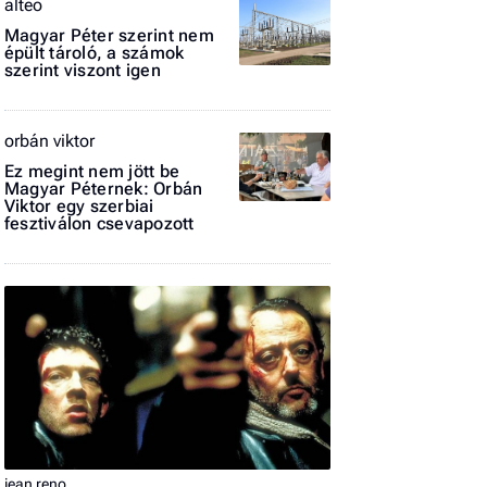
alteo
Magyar Péter szerint nem
El
épült tároló, a számok
az
szerint viszont igen
új
orbán viktor
Ez megint nem jött be
Magyar Péternek: Orbán
Viktor egy szerbiai
fesztiválon csevapozott
jean reno