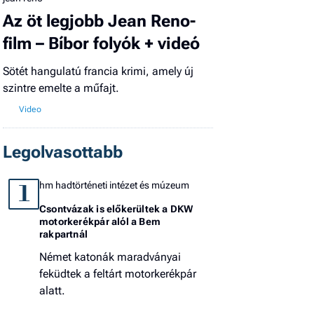
Az öt legjobb Jean Reno-
film – Bíbor folyók + videó
Sötét hangulatú francia krimi, amely új
szintre emelte a műfajt.
Legolvasottabb
hm hadtörténeti intézet és múzeum
1
Csontvázak is előkerültek a DKW
motorkerékpár alól a Bem
rakpartnál
Német katonák maradványai
feküdtek a feltárt motorkerékpár
alatt.