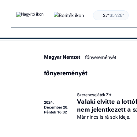
27°
35°/26°
Magyar Nemzet
főnyereményét
főnyereményét
Szerencsejáték Zrt
Valaki elvitte a lot
2024.
December 20.
nem jelentkezett a s
Péntek 16:32
Már nincs is rá sok ideje.