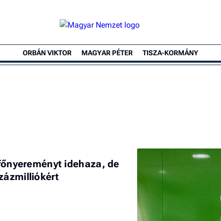
ORBÁN VIKTOR
MAGYAR PÉTER
TISZA-KORMÁNY
tófőnyereményt idehaza, de
zázmilliókért