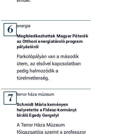
ember:
energia
6
Megfeledkezhettek Magyar Péterék
az Otthoni energiatároló program
pályázóiról
Parkolópályán van a második
ütem, az elsővel kapcsolatban
pedig halmozódik a
türelmetlenség.
terror háza múzeum
7
Schmidt Mária keményen
helyretette a Fidesz-kormányt
bíráló Egedy Gergelyt
A Terror Háza Múzeum
főigazgatója szerint a professzor