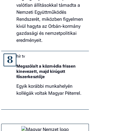
valótlan állításokkal támadta a
Nemzeti Együttműködés
Rendszerét, miközben figyelmen
kívül hagyta az Orbán-kormány
gazdasági és nemzetpolitikai
eredményeit.
hír tv
8
Megszólalt a közmédia frissen
kinevezett, majd kirúgott
főszerkesztője
Egyik korábbi munkahelyén
kollégák voltak Magyar Péterrel.