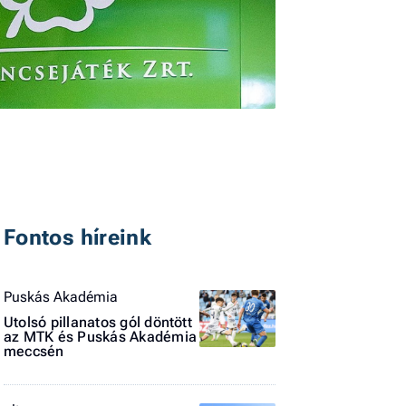
I
E
Fontos híreink
G
P
Puskás Akadémia
Jobba
Utolsó pillanatos gól döntött
- heti
az MTK és Puskás Akadémia
vélem
meccsén
Fel
a hí