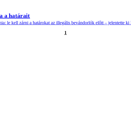
a a határait
ia: le kell zárni a határokat az illegális bevándorlók előtt – jelentette 
1