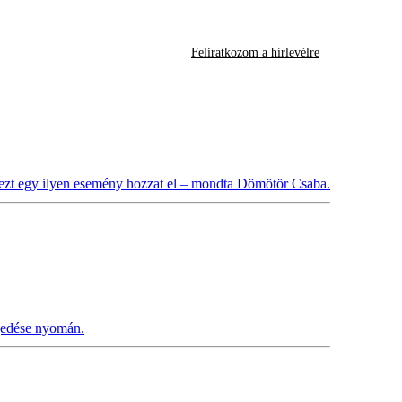
Feliratkozom a hírlevélre
gy ezt egy ilyen esemény hozzat el – mondta Dömötör Csaba.
rjedése nyomán.