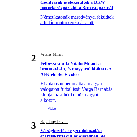
Csontvázak is előkerültek a DKW
motorkerékpár alól a Bem rakpartnál
Német katonák maradványai feküdtek
a feltárt motorkerékpár alatt.
Vitális Milán
2
Félbeszakította Vitális Milánt a
bemutatásán, és magyarul kiáltott az
AEK elnöke + videó
Hivatalosan bemutatta a magyar
válogatott futballistát Varga Barnabás
klubja, az athéni elnök nagyot
alkotott.
Kapitány István
3
Válságkezelés helyett dobozolás:
energiakrízis dúl az országban, de