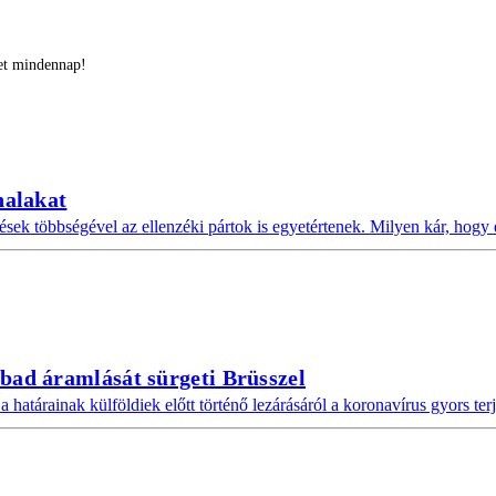
ket mindennap!
nalakat
pések többségével az ellenzéki pártok is egyetértenek. Milyen kár, ho
bad áramlását sürgeti Brüsszel
határainak külföldiek előtt történő lezárásáról a koronavírus gyors te