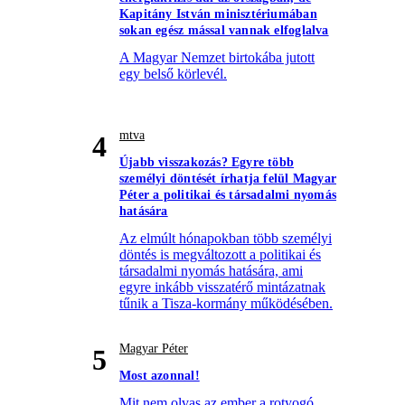
Kapitány István minisztériumában
sokan egész mással vannak elfoglalva
A Magyar Nemzet birtokába jutott
egy belső körlevél.
mtva
4
Újabb visszakozás? Egyre több
személyi döntését írhatja felül Magyar
Péter a politikai és társadalmi nyomás
hatására
Az elmúlt hónapokban több személyi
döntés is megváltozott a politikai és
társadalmi nyomás hatására, ami
egyre inkább visszatérő mintázatnak
tűnik a Tisza-kormány működésében.
Magyar Péter
5
Most azonnal!
Mit nem olvas az ember a rotyogó