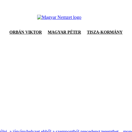
ORBÁN VIKTOR
MAGYAR PÉTER
TISZA-KORMÁNY
úlni, a járványhelyzet ebből a szempontból precedenst teremthet – m