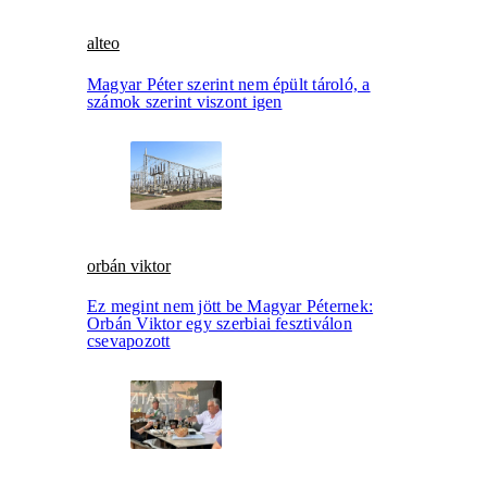
alteo
Magyar Péter szerint nem épült tároló, a
számok szerint viszont igen
orbán viktor
Ez megint nem jött be Magyar Péternek:
Orbán Viktor egy szerbiai fesztiválon
csevapozott