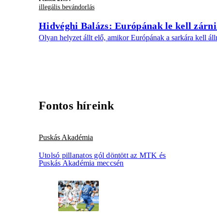
illegális bevándorlás
Hidvéghi Balázs: Európának le kell zárni
Olyan helyzet állt elő, amikor Európának a sarkára kell álln
Fontos híreink
Puskás Akadémia
Utolsó pillanatos gól döntött az MTK és
Puskás Akadémia meccsén