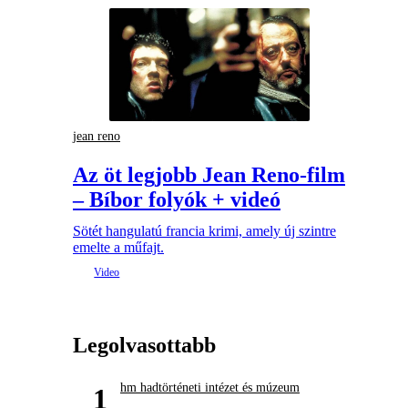
jean reno
Az öt legjobb Jean Reno-film
– Bíbor folyók + videó
Sötét hangulatú francia krimi, amely új szintre
emelte a műfajt.
Legolvasottabb
hm hadtörténeti intézet és múzeum
1