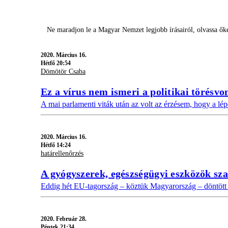
Ne maradjon le a Magyar Nemzet legjobb írásairól, olvassa ő
2020.
Március 16.
Hétfő 20:54
Dömötör Csaba
Ez a vírus nem ismeri a politikai törésvo
A mai parlamenti viták után az volt az érzésem, hogy a lé
2020.
Március 16.
Hétfő 14:24
határellenőrzés
A gyógyszerek, egészségügyi eszközök sza
Eddig hét EU-tagország – köztük Magyarország – döntött a 
2020.
Február 28.
Péntek 21:34