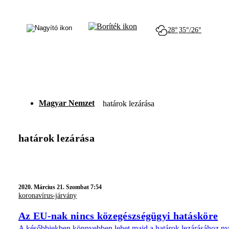
28°
35°/26°
Magyar Nemzet
határok lezárása
határok lezárása
2020.
Március 21. Szombat 7:54
koronavírus-járvány
Az EU-nak nincs közegészségügyi hatásköre
A későbbiekben könnyebben lehet majd a határok lezárásához ny