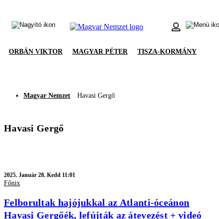
ORBÁN VIKTOR
MAGYAR PÉTER
TISZA-KORMÁNY
Magyar Nemzet
Havasi Gergő
Havasi Gergő
2025.
Január 28. Kedd 11:01
Főnix
Felborultak hajójukkal az Atlanti-óceánon
Havasi Gergőék, lefújták az átevezést + videó