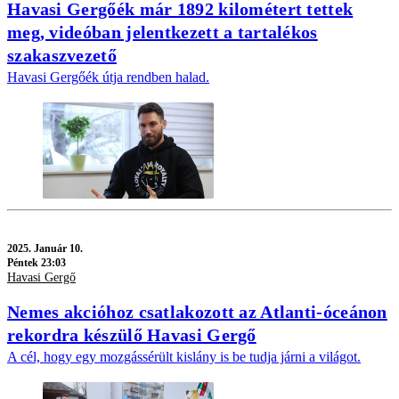
Havasi Gergőék már 1892 kilométert tettek
meg, videóban jelentkezett a tartalékos
szakaszvezető
Havasi Gergőék útja rendben halad.
2025.
Január 10.
Péntek 23:03
Havasi Gergő
Nemes akcióhoz csatlakozott az Atlanti-óceánon
rekordra készülő Havasi Gergő
A cél, hogy egy mozgássérült kislány is be tudja járni a világot.