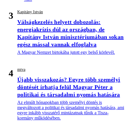
Kapitány István
3
Válságkezelés helyett dobozolás:
energiakrízis dúl az országban, de
Kapitány István minisztériumában sokan
egész mással vannak elfoglalva
A Magyar Nemzet birtokába jutott egy belső körlevél.
mtva
4
Újabb visszakozás? Egyre több személyi
döntését írhatja felül Magyar Péter a
politikai és társadalmi nyomás hatására
Az elmúlt hónapokban több személyi döntés is
megváltozott a politikai és társadalmi nyomás hatására, ami
egyre inkább visszatérő mintázatnak tűnik a Tisza-
kormány működésében.