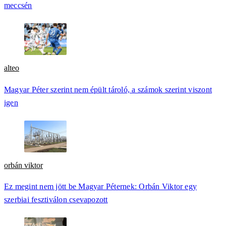
meccsén
alteo
Magyar Péter szerint nem épült tároló, a számok szerint viszont
igen
orbán viktor
Ez megint nem jött be Magyar Péternek: Orbán Viktor egy
szerbiai fesztiválon csevapozott