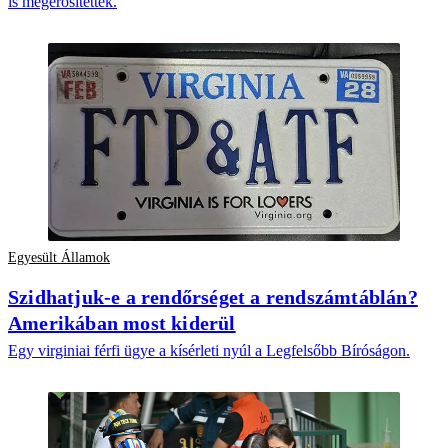
is megerősítették.
Egyesült Államok
Szidhatjuk-e a rendőrséget a rendszámtáblán?
Amerikában most kiderül
Egy virginiai férfi ügye a kísérleti nyúl a Legfelsőbb Bíróságon.