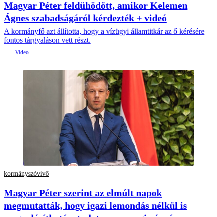
Magyar Péter feldühödött, amikor Kelemen
Ágnes szabadságáról kérdezték + videó
A kormányfő azt állította, hogy a vízügyi államtitkár az ő kérésére
fontos tárgyaláson vett részt.
kormányszóvivő
Magyar Péter szerint az elmúlt napok
megmutatták, hogy igazi lemondás nélkül is