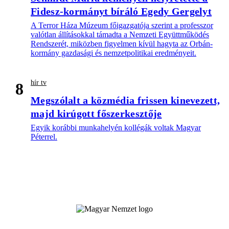
Fidesz-kormányt bíráló Egedy Gergelyt
A Terror Háza Múzeum főigazgatója szerint a professzor
valótlan állításokkal támadta a Nemzeti Együttműködés
Rendszerét, miközben figyelmen kívül hagyta az Orbán-
kormány gazdasági és nemzetpolitikai eredményeit.
hír tv
8
Megszólalt a közmédia frissen kinevezett,
majd kirúgott főszerkesztője
Egyik korábbi munkahelyén kollégák voltak Magyar
Péterrel.