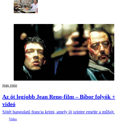
jean reno
Az öt legjobb Jean Reno-film – Bíbor folyók +
videó
Sötét hangulatú francia krimi, amely új szintre emelte a műfajt.