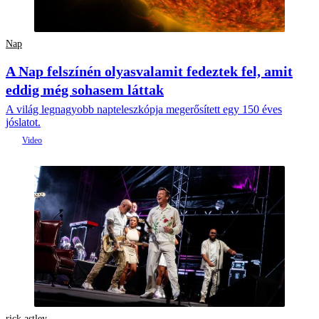
Nap
A Nap felszínén olyasvalamit fedeztek fel, amit
eddig még sohasem láttak
A világ legnagyobb napteleszkópja megerősített egy 150 éves
jóslatot.
rick astley