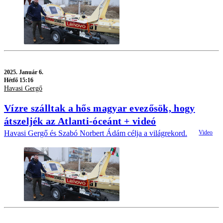
2025.
Január 6.
Hétfő 15:16
Havasi Gergő
Vízre szálltak a hős magyar evezősök, hogy
átszeljék az Atlanti-óceánt + videó
Havasi Gergő és Szabó Norbert Ádám célja a világrekord.