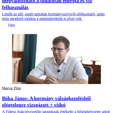
megvalósítható a tudatosan energia és víz
felhasználás
Lehűlt az idő, ismét tartottak kormányszóvivői tájékoztatót, amin
nem meglepő módon a miniszterelnök is részt vett.
Magyar Péter
Bóka János: A kormány válságkezelésből
elégtelenre vizsgázott + videó
A Fidesz frakcióvezetője lapunknak értékelte a hőséghelyzetre adott