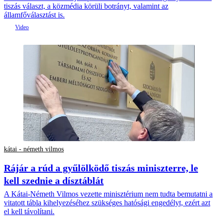
tiszás választ, a közmédia körüli botrányt, valamint az
államfőválasztást is.
kátai - németh vilmos
Rájár a rúd a gyűlölködő tiszás miniszterre, le
kell szednie a dísztáblát
A Kátai-Németh Vilmos vezette minisztérium nem tudta bemutatni a
vitatott tábla kihelyezéséhez szükséges hatósági engedélyt, ezért azt
el kell távolítani.