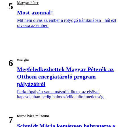
Magyar Péter
5
Most azonnal!
Mit nem olvas az ember a rotyogó kánikulában - hát ezt
olvassa az ember:
energia
6
Megfeledkezhettek Magyar Péterék az
Otthoni energiatároló program
pályázóiról
Parkolópályán van a második ütem, az elsővel
kapcsolatban pedig halmozódik a türelmetlenség.
terror háza múzeum
7
Schmidt Mária keményen helyretette a