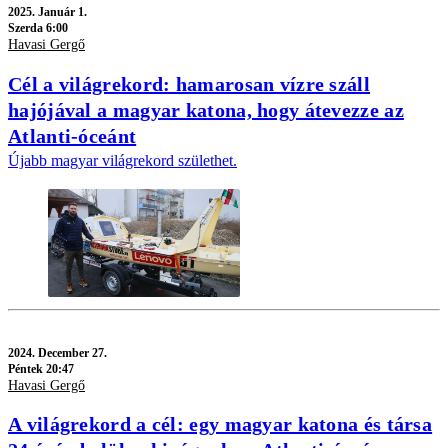
2025.
Január 1.
Szerda 6:00
Havasi Gergő
Cél a világrekord: hamarosan vízre száll
hajójával a magyar katona, hogy átevezze az
Atlanti-óceánt
Újabb magyar világrekord születhet.
2024.
December 27.
Péntek 20:47
Havasi Gergő
A világrekord a cél: egy magyar katona és társa