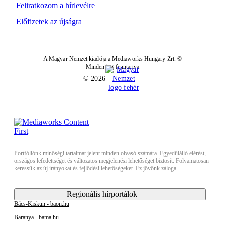
Feliratkozom a hírlevélre
Előfizetek az újságra
A Magyar Nemzet kiadója a Mediaworks Hungary Zrt. ©
Minden jog fenntartva
© 2026
Portfóliónk minőségi tartalmat jelent minden olvasó számára. Egyedülálló elérést,
országos lefedettséget és változatos megjelenési lehetőséget biztosít. Folyamatosan
keressük az új irányokat és fejlődési lehetőségeket. Ez jövőnk záloga.
Regionális hírportálok
Bács-Kiskun - baon.hu
Baranya - bama.hu