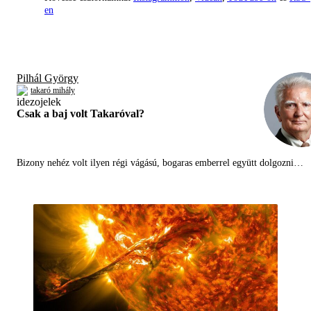
en
Pilhál György
takaró mihály
Csak a baj volt Takaróval?
Bizony nehéz volt ilyen régi vágású, bogaras emberrel együtt dolgozni…