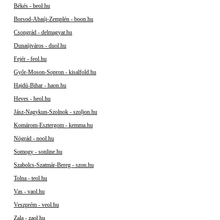
Békés - beol.hu
Borsod-Abaúj-Zemplén - boon.hu
Csongrád - delmagyar.hu
Dunaújváros - duol.hu
Fejér - feol.hu
Győr-Moson-Sopron - kisalfold.hu
Hajdú-Bihar - haon.hu
Heves - heol.hu
Jász-Nagykun-Szolnok - szoljon.hu
Komárom-Esztergom - kemma.hu
Nógrád - nool.hu
Somogy - sonline.hu
Szabolcs-Szatmár-Bereg - szon.hu
Tolna - teol.hu
Vas - vaol.hu
Veszprém - veol.hu
Zala - zaol.hu