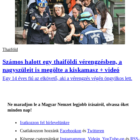
Thaiföld
Számos halott egy thaiföldi vérengzésben, a
nagyszüleit is megölte a kiskamasz + videó
Egy 14 éves fiú az elkövető, aki a vérengzés végén öngyilkos lett.
Ne maradjon le a Magyar Nemzet legjobb írásairól, olvassa őket
minden nap!
Iratkozzon fel hírlevelünkre
Csatlakozzon hozzánk
Facebookon
és
Twitteren
Kövesse csatornáinkat
Instagrammon
,
Videán
,
YouTube-on
és
RSS-