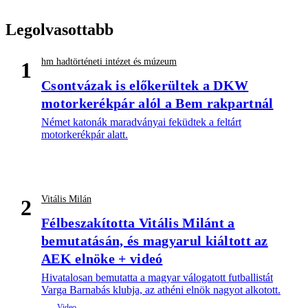
Legolvasottabb
hm hadtörténeti intézet és múzeum
1
Csontvázak is előkerültek a DKW
motorkerékpár alól a Bem rakpartnál
Német katonák maradványai feküdtek a feltárt
motorkerékpár alatt.
Vitális Milán
2
Félbeszakította Vitális Milánt a
bemutatásán, és magyarul kiáltott az
AEK elnöke + videó
Hivatalosan bemutatta a magyar válogatott futballistát
Varga Barnabás klubja, az athéni elnök nagyot alkotott.