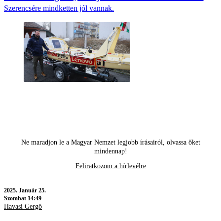
Szerencsére mindketten jól vannak.
Ne maradjon le a Magyar Nemzet legjobb írásairól, olvassa őket
mindennap!
Feliratkozom a hírlevélre
2025.
Január 25.
Szombat 14:49
Havasi Gergő