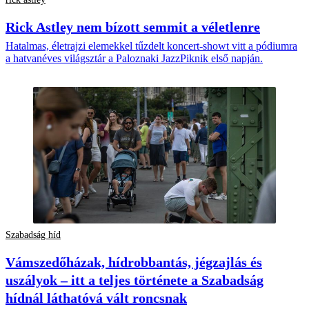
Rick Astley nem bízott semmit a véletlenre
Hatalmas, életrajzi elemekkel tűzdelt koncert-showt vitt a pódiumra
a hatvanéves világsztár a Paloznaki JazzPiknik első napján.
Szabadság híd
Vámszedőházak, hídrobbantás, jégzajlás és
uszályok – itt a teljes története a Szabadság
hídnál láthatóvá vált roncsnak