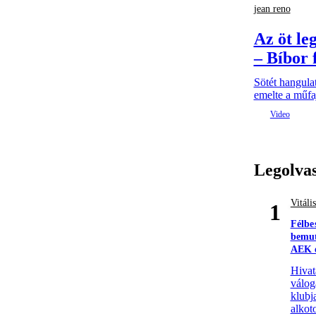
jean reno
Az öt le
– Bíbor 
Sötét hangulat
emelte a műfaj
Legolva
Vitáli
1
Félbe
bemut
AEK e
Hivat
válog
klubj
alkoto