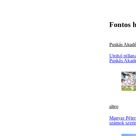
Fontos 
Puskás Akad
Utolsó pillan
Puskás Akad
alteo
Magyar Péter 
számok szerin