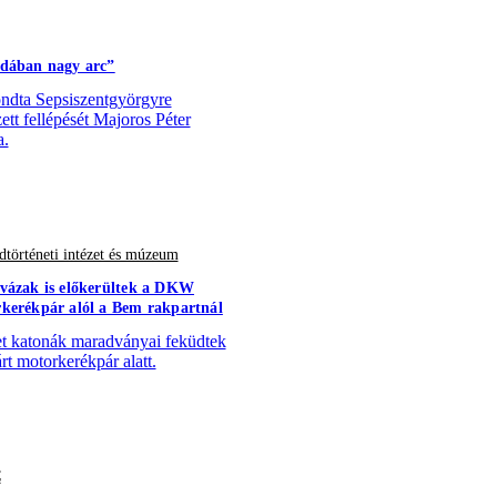
dában nagy arc”
dta Sepsiszentgyörgyre
zett fellépését Majoros Péter
a.
történeti intézet és múzeum
vázak is előkerültek a DKW
kerékpár alól a Bem rakpartnál
 katonák maradványai feküdtek
árt motorkerékpár alatt.
C