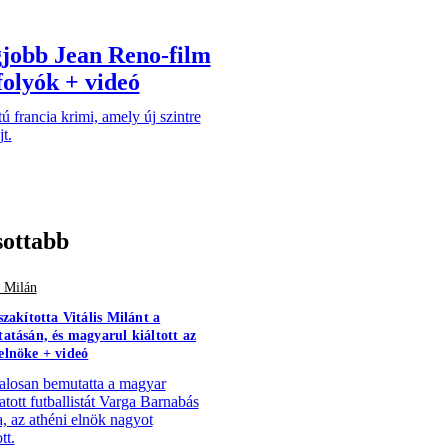
gjobb Jean Reno-film
folyók + videó
ú francia krimi, amely új szintre
t.
sottabb
s Milán
szakította Vitális Milánt a
atásán, és magyarul kiáltott az
lnöke + videó
alosan bemutatta a magyar
atott futballistát Varga Barnabás
a, az athéni elnök nagyot
tt.