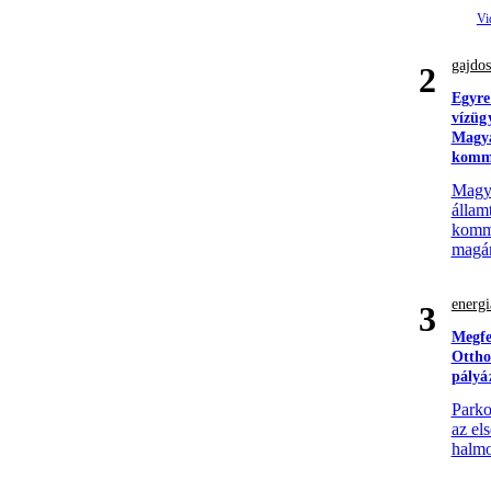
gajdos
2
Egyre
vízüg
Magya
komm
Magyar
állam
komme
magá
energi
3
Megfe
Ottho
pályá
Parko
az el
halmo