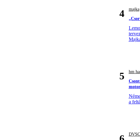
majka
4
„Csor
Lemon
terve
Majk
hm had
5
Csont
motor
Német
a felt
DVS
6