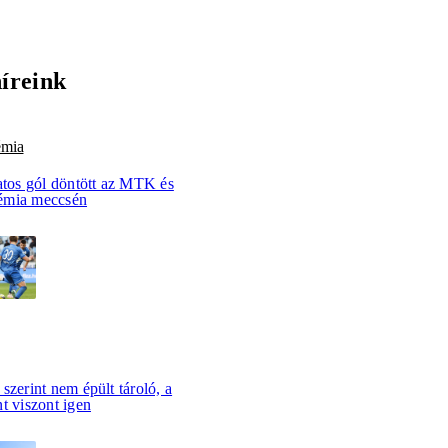
híreink
émia
atos gól döntött az MTK és
émia meccsén
szerint nem épült tároló, a
t viszont igen