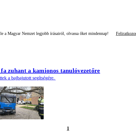
le a Magyar Nemzet legjobb írásairól, olvassa őket mindennap!
Feliratkozo
fa zuhant a kamionos tanulóvezetőre
ttek a bajbajutott segítségére.
1