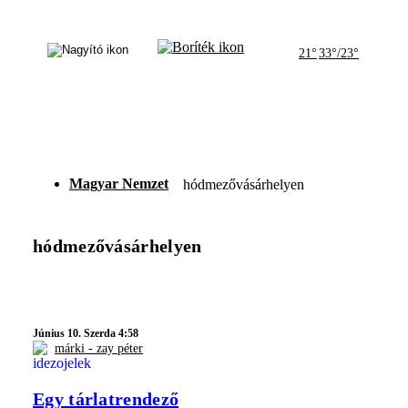
21°
33°/23°
Magyar Nemzet
hódmezővásárhelyen
hódmezővásárhelyen
Június 10. Szerda 4:58
márki - zay péter
Egy tárlatrendező