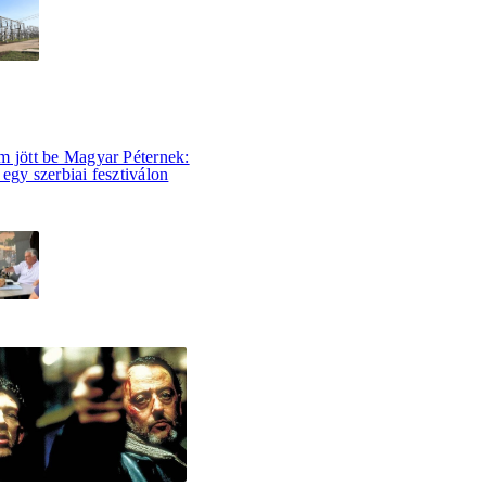
m jött be Magyar Péternek:
egy szerbiai fesztiválon