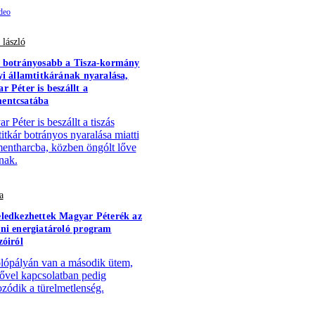
 lászló
 botrányosabb a Tisza-kormány
yi államtitkárának nyaralása,
r Péter is beszállt a
entcsatába
 Péter is beszállt a tiszás
titkár botrányos nyaralása miatti
ntharcba, közben öngólt lőve
nak.
a
ledkezhettek Magyar Péterék az
ni energiatároló program
zóiról
lópályán van a második ütem,
sővel kapcsolatban pedig
zódik a türelmetlenség.