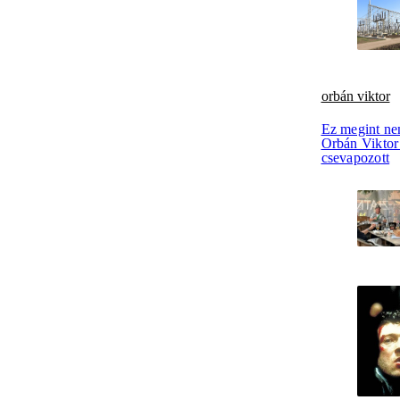
orbán viktor
Ez megint ne
Orbán Viktor 
csevapozott