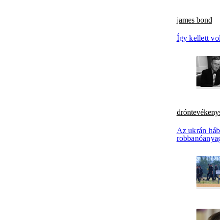
james bond
Így kellett 
dróntevékeny
Az ukrán háb
robbanóanyag