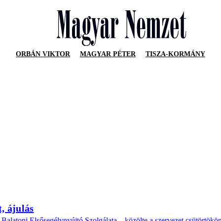
ORBÁN VIKTOR
MAGYAR PÉTER
TISZA-KORMÁNY
, ájulás
 Balatoni Elsősegélynyújtó Szolgálata – közölte a szervezet csütörtökö