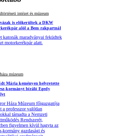
történeti intézet és múzeum
vázak is előkerültek a DKW
kerékpár alól a Bem rakpartnál
 katonák maradványai feküdtek
árt motorkerékpár alatt.
r háza múzeum
dt Mária keményen helyretette
esz-kormányt bíráló Egedy
lyt
ror Háza Múzeum főigazgatója
t a professzor valótlan
ásokkal támadta a Nemzeti
tműködés Rendszerét,
ben figyelmen kívül hagyta az
-kormány gazdasági és