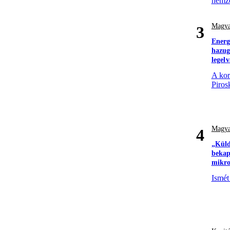
nemze
Magya
3
Energ
hazugs
legel
A kor
Piros
Magya
4
„Küld
bekap
mikro
Ismét