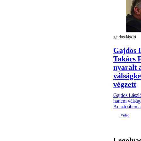
gajdos lászló
Gajdos L
Takács 
nyaralt 
válságke
végzett
Gajdos László
hanem válságke
Ausztriában a 
Legolva