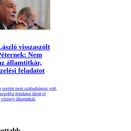
ászló visszaszólt
Péternek: Nem
az államtitkár,
zelési feladatot
 szerint nem szabadságon volt,
zelési feladatot látott el
vízügyi államtitkár.
sottabb