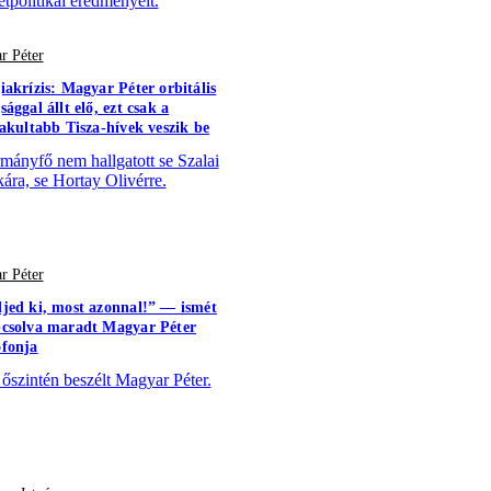
tpolitikai eredményeit.
r Péter
iakrízis: Magyar Péter orbitális
ággal állt elő, ezt csak a
vakultabb Tisza-hívek veszik be
mányfő nem hallgatott se Szalai
kára, se Hortay Olivérre.
r Péter
jed ki, most azonnal!” — ismét
csolva maradt Magyar Péter
fonja
 őszintén beszélt Magyar Péter.