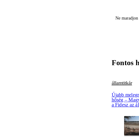
Ne maradjon 
Fontos 
államtitkár
Újabb melegr
hőség – Magya
a Fidesz az á