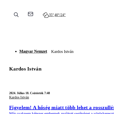
35°
40°/24°
Magyar Nemzet
Kardos István
Kardos István
2024.
Július 18. Csütörtök 7:48
Kardos István
Figyelem! A hőség miatt több lehet a rosszullét
Már csaknem kétezer embernek nyújtott segítséget a vöröskereszt