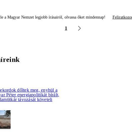
le a Magyar Nemzet legjobb írásairól, olvassa őket mindennap!
Feliratkozo
1
híreink
ekordok dőltek meg, enyhül a
r Péter energiapolitikát bírált,
llamtitkár távozását követeli