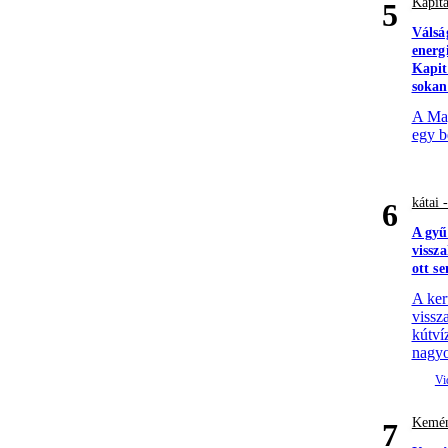
Kapitá
5
Válsá
energ
Kapit
sokan
A Mag
egy b
kátai 
6
A gyű
vissz
ott s
A ker
vissza
kútví
nagyo
Kemén
7