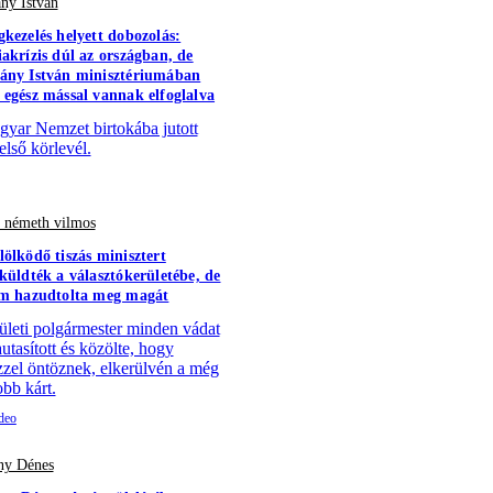
ny István
gkezelés helyett dobozolás:
iakrízis dúl az országban, de
ány István minisztériumában
 egész mással vannak elfoglalva
yar Nemzet birtokába jutott
első körlevél.
- németh vilmos
lölködő tiszás minisztert
aküldték a választókerületébe, de
em hazudtolta meg magát
ületi polgármester minden vádat
utasított és közölte, hogy
zzel öntöznek, elkerülvén a még
bb kárt.
y Dénes