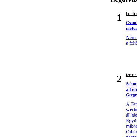
hm had
1
Csont
motor
Német
a felt
terro
2
Schmi
a Fid
Gerge
A Ter
szerin
állít
Együt
miköz
Orbán