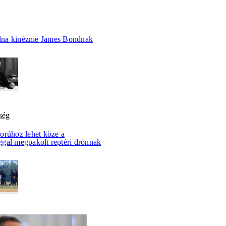
volna kinéznie James Bondnak
ség
orúhoz lehet köze a
gal megpakolt reptéri drónnak