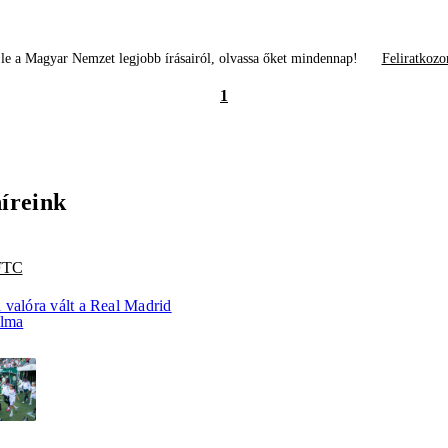
le a Magyar Nemzet legjobb írásairól, olvassa őket mindennap!
Feliratkozo
1
híreink
 FTC
 valóra vált a Real Madrid
álma