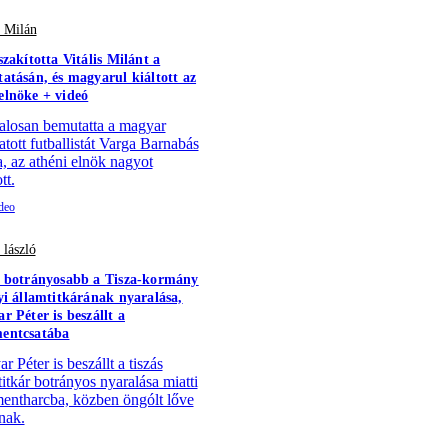
s Milán
szakította Vitális Milánt a
atásán, és magyarul kiáltott az
lnöke + videó
alosan bemutatta a magyar
atott futballistát Varga Barnabás
a, az athéni elnök nagyot
tt.
 lászló
 botrányosabb a Tisza-kormány
yi államtitkárának nyaralása,
r Péter is beszállt a
entcsatába
 Péter is beszállt a tiszás
titkár botrányos nyaralása miatti
ntharcba, közben öngólt lőve
nak.