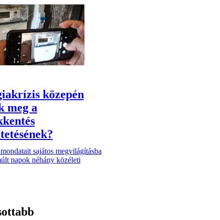
iakrízis közepén
k meg a
kkentés
tetésének?
mondatait sajátos megvilágításba
múlt napok néhány közéleti
sottabb