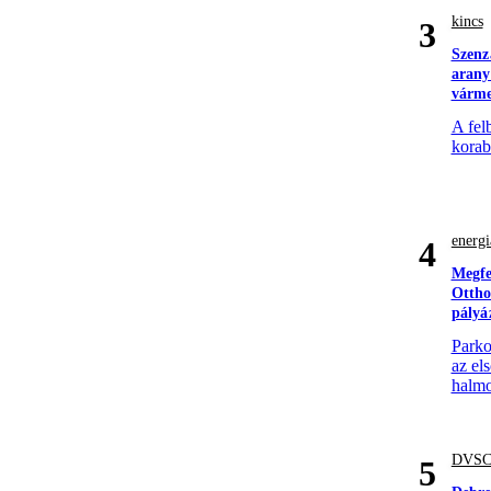
kincs
3
Szenz
arany
várm
A fel
korabe
energi
4
Megfe
Ottho
pályá
Parko
az el
halmo
DVS
5