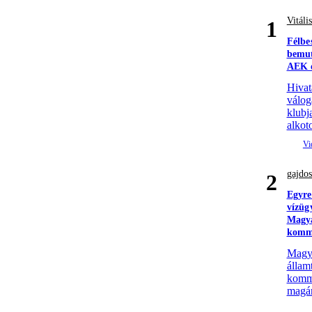
Vitáli
1
Félbe
bemut
AEK e
Hivat
válog
klubj
alkoto
gajdos
2
Egyre
vízüg
Magya
komm
Magyar
állam
komme
magá