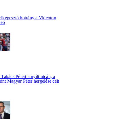
 elképesztő botrány a Videoton
deó
akács Pétert a nyílt utcán, a
rint Magyar Péter hergelése célt