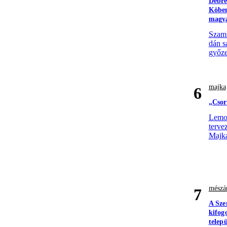
Debre
Köben
magya
Szamb
dán s
győze
majka
6
„Csor
Lemon
terve
Majk
mészár
7
A Sze
kifog
telepü