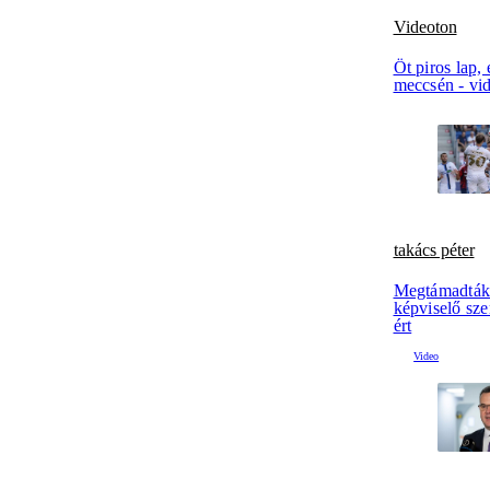
Videoton
Öt piros lap,
meccsén - vi
takács péter
Megtámadták T
képviselő sze
ért