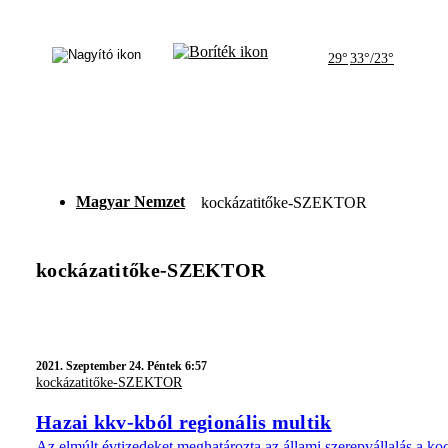
29°
33°/23°
Magyar Nemzet
kockázatitőke-SZEKTOR
kockázatitőke-SZEKTOR
2021.
Szeptember 24. Péntek 6:57
kockázatitőke-SZEKTOR
Hazai kkv-kból regionális multik
Az elmúlt évtizedeket meghatározta az állami szerepvállalás a ko