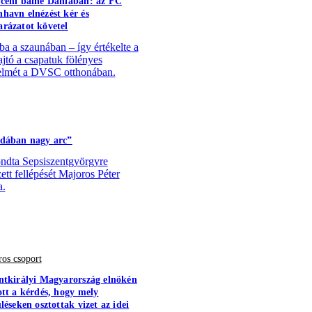
ceni balhé Dániában: az FC
havn elnézést kér és
rázatot követel
a a szaunában – így értékelte a
ajtó a csapatuk fölényes
lmét a DVSC otthonában.
dában nagy arc”
dta Sepsiszentgyörgyre
zett fellépését Majoros Péter
a.
os csoport
ntkirályi Magyarország elnökén
ott a kérdés, hogy mely
léseken osztottak vizet az idei