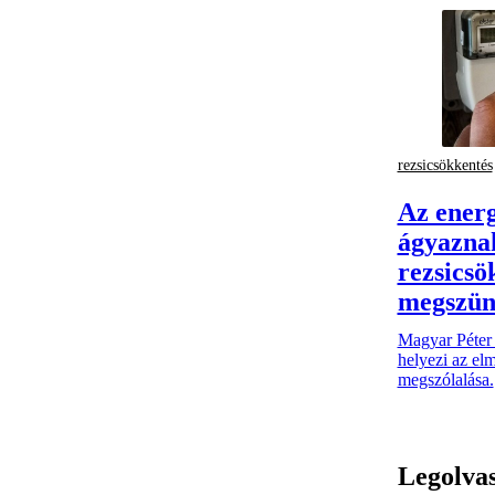
rezsicsökkentés
Az energ
ágyazna
rezsicsö
megszün
Magyar Péter 
helyezi az el
megszólalása.
Legolva