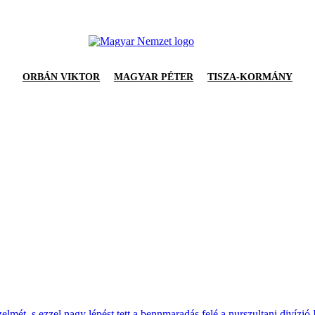
ORBÁN VIKTOR
MAGYAR PÉTER
TISZA-KORMÁNY
mét, s ezzel nagy lépést tett a bennmaradás felé a nurszultani divízió