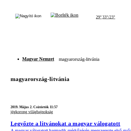
29°
33°/23°
Magyar Nemzet
magyarország-litvánia
magyarország-litvánia
2019.
Május 2. Csütörtök 11:57
jégkorong világbajnokság
Legyőzte a litvánokat a magyar válogatott
A magyar válogatott harmadik mérkőzésén megszerezte első győzel