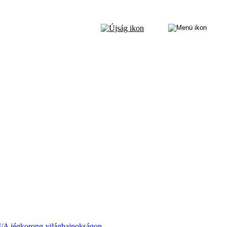
 I/A jégkorong-világbajnokságon.