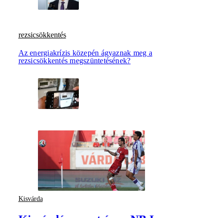
rezsicsökkentés
Az energiakrízis közepén ágyaznak meg a
rezsicsökkentés megszüntetésének?
Kisvárda