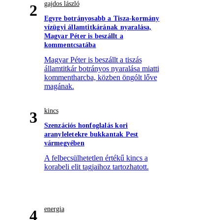
gajdos lászló
2
Egyre botrányosabb a Tisza-kormány
vízügyi államtitkárának nyaralása,
Magyar Péter is beszállt a
kommentcsatába
Magyar Péter is beszállt a tiszás
államtitkár botrányos nyaralása miatti
kommentharcba, közben öngólt lőve
magának.
kincs
3
Szenzációs honfoglalás kori
aranyleletekre bukkantak Pest
vármegyében
A felbecsülhetetlen értékű kincs a
korabeli elit tagjaihoz tartozhatott.
energia
4