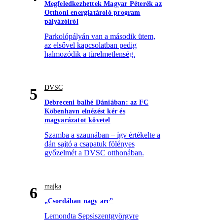
Megfeledkezhettek Magyar Péterék az
Otthoni energiatároló program
pályázóiról
Parkolópályán van a második ütem,
az elsővel kapcsolatban pedig
halmozódik a türelmetlenség.
DVSC
5
Debreceni balhé Dániában: az FC
Köbenhavn elnézést kér és
magyarázatot követel
Szamba a szaunában – így értékelte a
dán sajtó a csapatuk fölényes
győzelmét a DVSC otthonában.
majka
6
„Csordában nagy arc”
Lemondta Sepsiszentgyörgyre