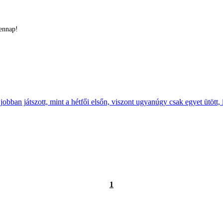
ennap!
an játszott, mint a hétfői elsőn, viszont ugyanúgy csak egyet ütött, 
1