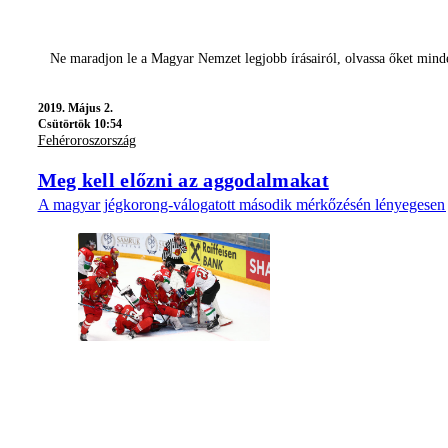
Ne maradjon le a Magyar Nemzet legjobb írásairól, olvassa őket mind
2019.
Május 2.
Csütörtök 10:54
Fehéroroszország
Meg kell előzni az aggodalmakat
A magyar jégkorong-válogatott második mérkőzésén lényegesen jobb