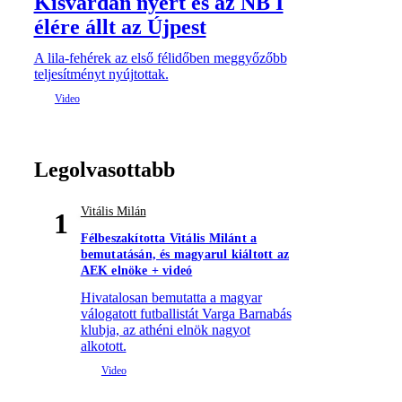
Kisvárdán nyert és az NB I
élére állt az Újpest
A lila-fehérek az első félidőben meggyőzőbb
teljesítményt nyújtottak.
Legolvasottabb
Vitális Milán
1
Félbeszakította Vitális Milánt a
bemutatásán, és magyarul kiáltott az
AEK elnöke + videó
Hivatalosan bemutatta a magyar
válogatott futballistát Varga Barnabás
klubja, az athéni elnök nagyot
alkotott.