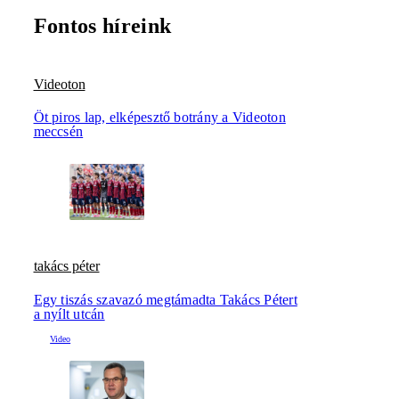
Fontos híreink
Videoton
Öt piros lap, elképesztő botrány a Videoton
meccsén
takács péter
Egy tiszás szavazó megtámadta Takács Pétert
a nyílt utcán