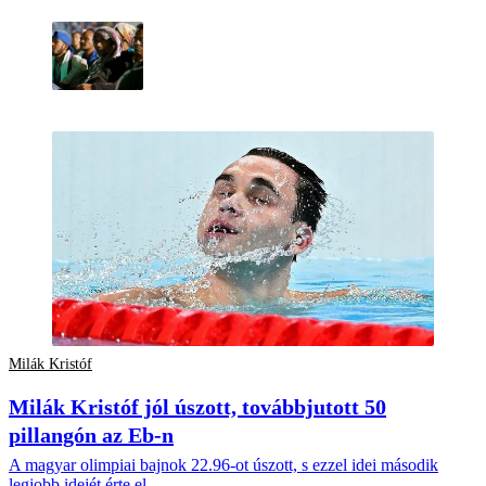
Milák Kristóf
Milák Kristóf jól úszott, továbbjutott 50
pillangón az Eb-n
A magyar olimpiai bajnok 22.96-ot úszott, s ezzel idei második
legjobb idejét érte el.