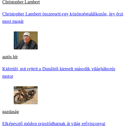
Christopher Lambert
Christopher Lambert összeesett egy közönségtalálkozón, így érzi
most magát
autós hír
Kiderült, mit rejtett a Dunából kiemelt második világháborús
motor
gazdaság
Elképesztő módon rajzolódhatnak át világ erőviszonyai