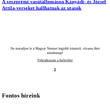
A veszprémi vasútállomáson Kányádi- és József
Attila-verseket hallhatnak az utasok
Ne maradjon le a Magyar Nemzet legjobb írásairól, olvassa őket
mindennap!
Feliratkozom a hírlevélre
1
Fontos híreink