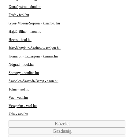
Dunaújváros - duol.hu
Fejér - feol.hu
Győr-Moson-Sopron - kisalfold.hu
Hajdú-Bihar - haon.hu
Heves - heol.hu
Jász-Nagykun-Szolnok - szoljon.hu
Komárom-Esztergom - kemma.hu
Nógrád - nool.hu
Somogy - sonline.hu
Szabolcs-Szatmár-Bereg - szon.hu
Tolna - teol.hu
Vas - vaol.hu
Veszprém - veol.hu
Zala - zaol.hu
Közélet
Gazdaság