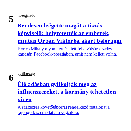
hőségriadó
5
Rendesen leégette magát a tiszás
képviselő: helyretették az emberek,
miután Orbán Viktorba akart belerúgni
Borics Mihály olyan kérdést tett fel a válságkezelés
kapcsán Facebook-posztjában, amit nem kellett volna.
gyilkosság
6
Élő adásban gyilkolják meg az
influenszereket, a kormány tehetetlen +
videó
A százezres követőtáborral rendelkező fiatalokat a
rajongóik szeme láttára végzik ki.