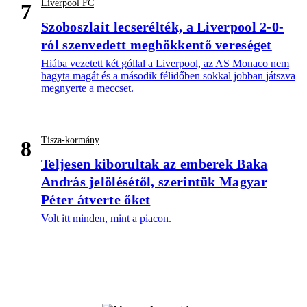
Liverpool FC
7
Szoboszlait lecserélték, a Liverpool 2-0-
ról szenvedett meghökkentő vereséget
Hiába vezetett két góllal a Liverpool, az AS Monaco nem
hagyta magát és a második félidőben sokkal jobban játszva
megnyerte a meccset.
Tisza-kormány
8
Teljesen kiborultak az emberek Baka
András jelölésétől, szerintük Magyar
Péter átverte őket
Volt itt minden, mint a piacon.