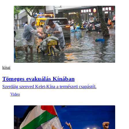
kínai
Tömeges evakuálás Kínában
Szerdáig szenved Kelet-Kína a természeti csapástól.