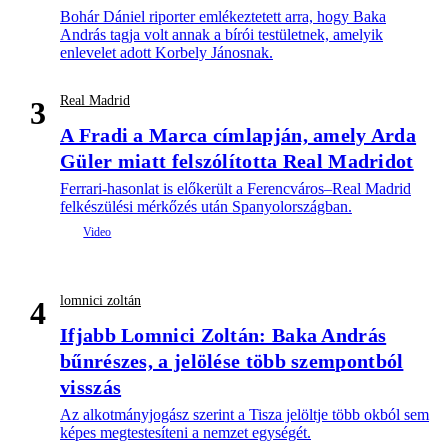
Bohár Dániel riporter emlékeztetett arra, hogy Baka
András tagja volt annak a bírói testületnek, amelyik
enlevelet adott Korbely Jánosnak.
Real Madrid
3
A Fradi a Marca címlapján, amely Arda
Güler miatt felszólította Real Madridot
Ferrari-hasonlat is előkerült a Ferencváros–Real Madrid
felkészülési mérkőzés után Spanyolországban.
lomnici zoltán
4
Ifjabb Lomnici Zoltán: Baka András
bűnrészes, a jelölése több szempontból
visszás
Az alkotmányjogász szerint a Tisza jelöltje több okból sem
képes megtestesíteni a nemzet egységét.