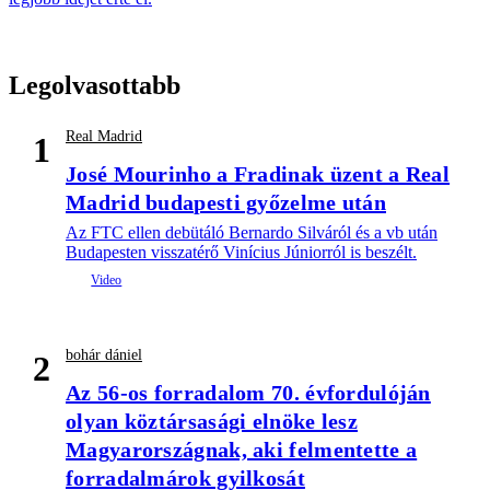
Legolvasottabb
Real Madrid
1
José Mourinho a Fradinak üzent a Real
Madrid budapesti győzelme után
Az FTC ellen debütáló Bernardo Silváról és a vb után
Budapesten visszatérő Vinícius Júniorról is beszélt.
bohár dániel
2
Az 56-os forradalom 70. évfordulóján
olyan köztársasági elnöke lesz
Magyarországnak, aki felmentette a
forradalmárok gyilkosát