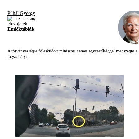
Pilhál György
Tisza-kormány
Emléktáblák
A törvényességre fölesküdött miniszter nemes egyszerűséggel megszegte a
jogszabályt.