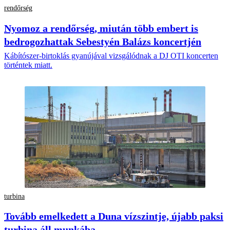
rendőrség
Nyomoz a rendőrség, miután több embert is
bedrogozhattak Sebestyén Balázs koncertjén
Kábítószer-birtoklás gyanújával vizsgálódnak a DJ OTI koncerten
történtek miatt.
turbina
Tovább emelkedett a Duna vízszintje, újabb paksi
turbina áll munkába