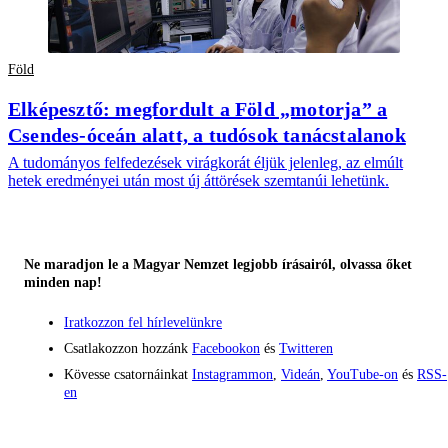
Föld
Elképesztő: megfordult a Föld „motorja” a
Csendes-óceán alatt, a tudósok tanácstalanok
A tudományos felfedezések virágkorát éljük jelenleg, az elmúlt
hetek eredményei után most új áttörések szemtanúi lehetünk.
Ne maradjon le a Magyar Nemzet legjobb írásairól, olvassa őket
minden nap!
Iratkozzon fel hírlevelünkre
Csatlakozzon hozzánk
Facebookon
és
Twitteren
Kövesse csatornáinkat
Instagrammon
,
Videán
,
YouTube-on
és
RSS-
en