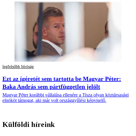
legfelsőbb bíróság
Ezt az ígéretét sem tartotta be Magyar Péter:
Baka András sem pártfüggetlen jelölt
Magyar Péter korábbi vállalása ellenére a Tisza olyan köztársasági
elnököt támogat, aki már volt országgyűlési képviselő.
Külföldi híreink