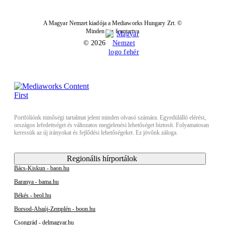
A Magyar Nemzet kiadója a Mediaworks Hungary Zrt. ©
Minden jog fenntartva
© 2026
Portfóliónk minőségi tartalmat jelent minden olvasó számára. Egyedülálló elérést,
országos lefedettséget és változatos megjelenési lehetőséget biztosít. Folyamatosan
keressük az új irányokat és fejlődési lehetőségeket. Ez jövőnk záloga.
Regionális hírportálok
Bács-Kiskun - baon.hu
Baranya - bama.hu
Békés - beol.hu
Borsod-Abaúj-Zemplén - boon.hu
Csongrád - delmagyar.hu