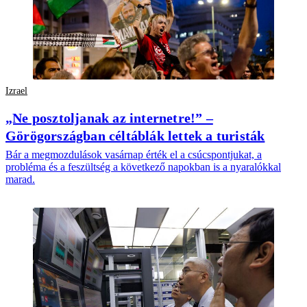
Izrael
„Ne posztoljanak az internetre!” –
Görögországban céltáblák lettek a turisták
Bár a megmozdulások vasárnap érték el a csúcspontjukat, a
probléma és a feszültség a következő napokban is a nyaralókkal
marad.