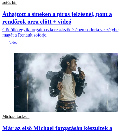
autós hír
Áthajtott a síneken a piros jelzésnél, pont a
rendőrök orra előtt + videó
Gödöllő egyik forgalmas kereszteződésében sodorta veszélybe
magát a Renault sofőrje.
Michael Jackson
Már az első Michael forgatásán készültek a