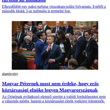
Elkezdődött egy paksi turbina visszakapcsolási folyamata. Estétől a
második blokk 3-as turbinája is termelni fog.
alaptörvény
Magyar Péternek most nem érdeke, hogy erős
köztársasági elnöke legyen Magyarországnak
Az Origónak nyilatkozó elemző szerint a valódi fordulópontot nem
a választás módja, hanem a köztársasági elnök jogkörei jelentenék.