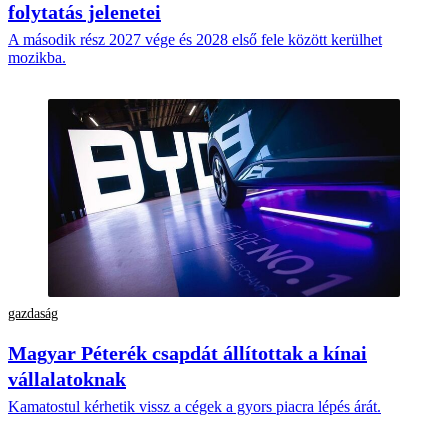
folytatás jelenetei
A második rész 2027 vége és 2028 első fele között kerülhet
mozikba.
gazdaság
Magyar Péterék csapdát állítottak a kínai
vállalatoknak
Kamatostul kérhetik vissz a cégek a gyors piacra lépés árát.