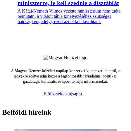
miniszterre, le kell szednie a dísztáblát
A Kátai-Németh Vilmos vezette minisztérium nem tudta
bemutatni a vitatott tábla kihelyezéséhez szükséges
hatósági engedélyt, ezért azt el kell távolítani.
A Magyar Nemzet közéleti napilap konzervatív, nemzeti alapról, a
tényekre építve adja közre a legfontosabb társadalmi, politikai,
gazdasági, kulturális és sport témájú információkat.
Előfizetek az újságra
Belföldi híreink