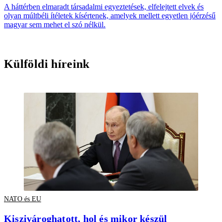
A háttérben elmaradt társadalmi egyeztetések, elfelejtett elvek és
olyan múltbéli ítéletek kísértenek, amelyek mellett egyetlen jóérzésű
magyar sem mehet el szó nélkül.
Külföldi híreink
NATO és EU
Kiszivároghatott, hol és mikor készül