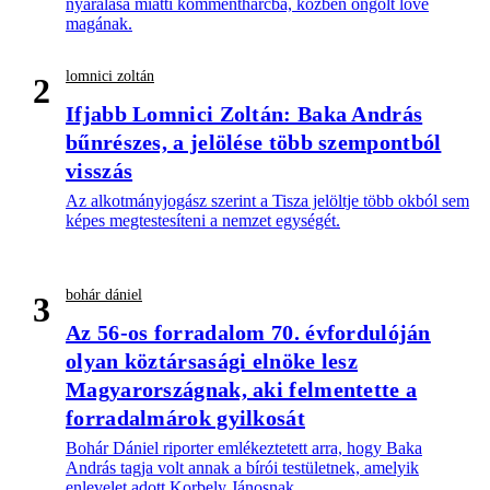
nyaralása miatti kommentharcba, közben öngólt lőve
magának.
lomnici zoltán
2
Ifjabb Lomnici Zoltán: Baka András
bűnrészes, a jelölése több szempontból
visszás
Az alkotmányjogász szerint a Tisza jelöltje több okból sem
képes megtestesíteni a nemzet egységét.
bohár dániel
3
Az 56-os forradalom 70. évfordulóján
olyan köztársasági elnöke lesz
Magyarországnak, aki felmentette a
forradalmárok gyilkosát
Bohár Dániel riporter emlékeztetett arra, hogy Baka
András tagja volt annak a bírói testületnek, amelyik
enlevelet adott Korbely Jánosnak.