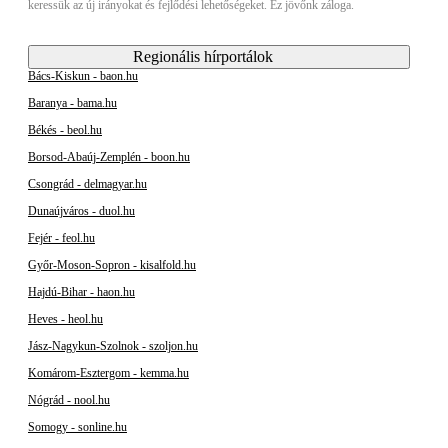
keressük az új irányokat és fejlődési lehetőségeket. Ez jövőnk záloga.
Regionális hírportálok
Bács-Kiskun - baon.hu
Baranya - bama.hu
Békés - beol.hu
Borsod-Abaúj-Zemplén - boon.hu
Csongrád - delmagyar.hu
Dunaújváros - duol.hu
Fejér - feol.hu
Győr-Moson-Sopron - kisalfold.hu
Hajdú-Bihar - haon.hu
Heves - heol.hu
Jász-Nagykun-Szolnok - szoljon.hu
Komárom-Esztergom - kemma.hu
Nógrád - nool.hu
Somogy - sonline.hu