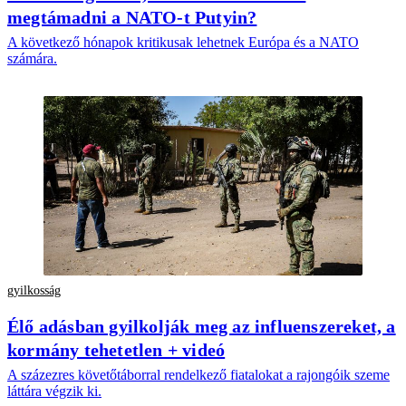
megtámadni a NATO-t Putyin?
A következő hónapok kritikusak lehetnek Európa és a NATO
számára.
gyilkosság
Élő adásban gyilkolják meg az influenszereket, a
kormány tehetetlen + videó
A százezres követőtáborral rendelkező fiatalokat a rajongóik szeme
láttára végzik ki.