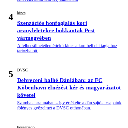
kincs
4
Szenzációs honfoglalás kori
aranyleletekre bukkantak Pest
vármegyében
A felbecsülhetetlen értékű kincs a korabeli elit tagjaihoz
tartozhatott.
DVSC
5
Debreceni balhé Dániában: az FC
Köbenhavn elnézést kér és magyarázatot
követel
Szamba a szaunában – így értékelte a dán sajtó a csapatuk
fölényes győzelmét a DVSC otthonában.
hőségriadó