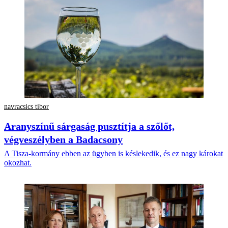
navracsics tibor
Aranyszínű sárgaság pusztítja a szőlőt,
végveszélyben a Badacsony
A Tisza-kormány ebben az ügyben is késlekedik, és ez nagy károkat
okozhat.