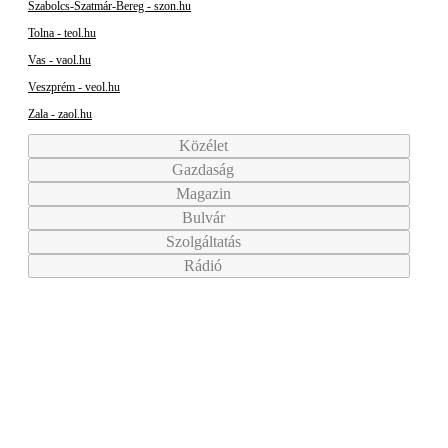
Szabolcs-Szatmár-Bereg - szon.hu
Tolna - teol.hu
Vas - vaol.hu
Veszprém - veol.hu
Zala - zaol.hu
Közélet
Gazdaság
Magazin
Bulvár
Szolgáltatás
Rádió