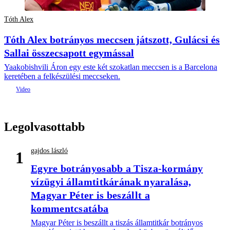
Tóth Alex
Tóth Alex botrányos meccsen játszott, Gulácsi és
Sallai összecsapott egymással
Yaakobishvili Áron egy este két szokatlan meccsen is a Barcelona
keretében a felkészülési meccseken.
Legolvasottabb
gajdos lászló
1
Egyre botrányosabb a Tisza-kormány
vízügyi államtitkárának nyaralása,
Magyar Péter is beszállt a
kommentcsatába
Magyar Péter is beszállt a tiszás államtitkár botrányos