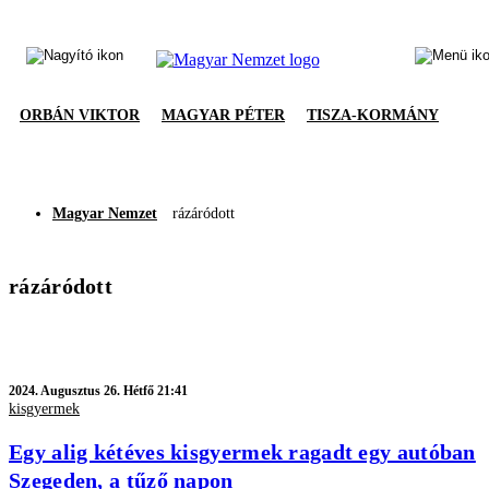
ORBÁN VIKTOR
MAGYAR PÉTER
TISZA-KORMÁNY
Magyar Nemzet
rázáródott
rázáródott
2024.
Augusztus 26. Hétfő 21:41
kisgyermek
Egy alig kétéves kisgyermek ragadt egy autóban
Szegeden, a tűző napon