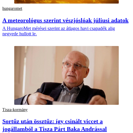
hungaromet
A meteorológus szerint vészjóslóak júliusi adatok
A HungaroMet mérései szerint az átlagos havi csapadék alig
negyede hullott le.
Tisza-kormány
Sortűz után össztűz: így csinált viccet a
jogállamból a Tisza Párt Baka Andrással