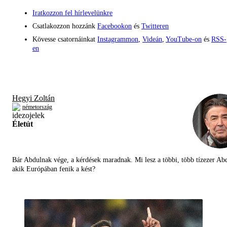
Iratkozzon fel hírlevelünkre
Csatlakozzon hozzánk
Facebookon
és
Twitteren
Kövesse csatornáinkat
Instagrammon
,
Videán
,
YouTube-on
és
RSS-
en
Hegyi Zoltán
németország
Életút
Bár Abdulnak vége, a kérdések maradnak. Mi lesz a többi, több tízezer Abd
akik Európában fenik a kést?