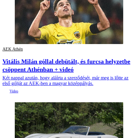
AEK Athén
Vitális Milán góllal debütált, és furcsa helyzetbe
csöppent Athénban + videó
Két nappal azután, hogy aláírta a szerződését, már meg is lőtte az
első gólját az AEK-ben a magyar középpályás.