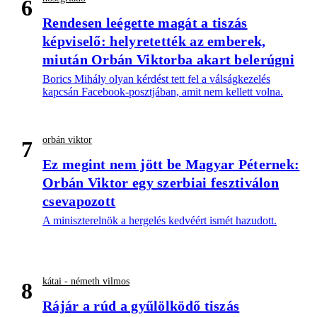
6
Rendesen leégette magát a tiszás
képviselő: helyretették az emberek,
miután Orbán Viktorba akart belerúgni
Borics Mihály olyan kérdést tett fel a válságkezelés
kapcsán Facebook-posztjában, amit nem kellett volna.
orbán viktor
7
Ez megint nem jött be Magyar Péternek:
Orbán Viktor egy szerbiai fesztiválon
csevapozott
A miniszterelnök a hergelés kedvéért ismét hazudott.
kátai - németh vilmos
8
Rájár a rúd a gyűlölködő tiszás