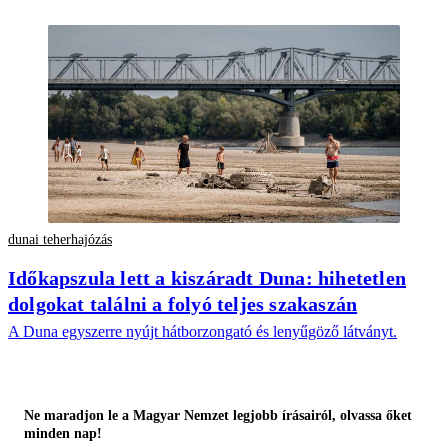
dunai teherhajózás
Időkapszula lett a kiszáradt Duna: hihetetlen
dolgokat találni a folyó teljes szakaszán
A Duna egyszerre nyújt hátborzongató és lenyűgöző látványt.
Ne maradjon le a Magyar Nemzet legjobb írásairól, olvassa őket
minden nap!