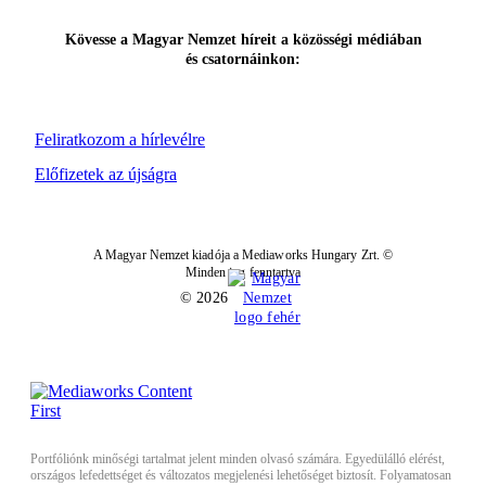
Kövesse a Magyar Nemzet híreit a közösségi médiában
és csatornáinkon:
Feliratkozom a hírlevélre
Előfizetek az újságra
A Magyar Nemzet kiadója a Mediaworks Hungary Zrt. ©
Minden jog fenntartva
© 2026
Portfóliónk minőségi tartalmat jelent minden olvasó számára. Egyedülálló elérést,
országos lefedettséget és változatos megjelenési lehetőséget biztosít. Folyamatosan