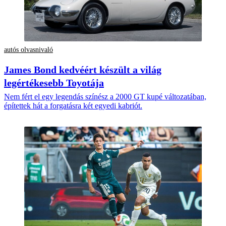
autós olvasnivaló
James Bond kedvéért készült a világ
legértékesebb Toyotája
Nem fért el egy legendás színész a 2000 GT kupé változatában,
építettek hát a forgatásra két egyedi kabriót.