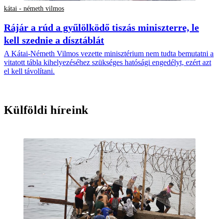
kátai - németh vilmos
Rájár a rúd a gyűlölködő tiszás miniszterre, le
kell szednie a dísztáblát
A Kátai-Németh Vilmos vezette minisztérium nem tudta bemutatni a
vitatott tábla kihelyezéséhez szükséges hatósági engedélyt, ezért azt
el kell távolítani.
Külföldi híreink