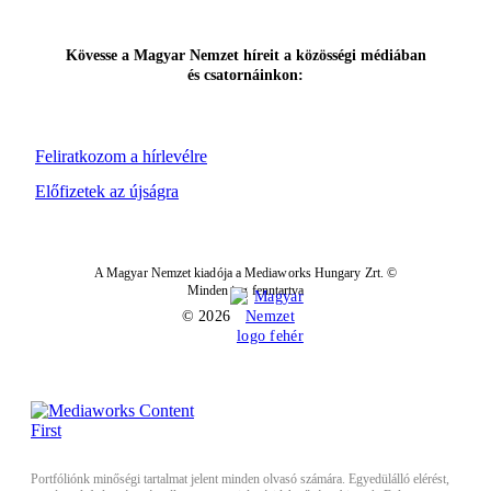
Kövesse a Magyar Nemzet híreit a közösségi médiában
és csatornáinkon:
Feliratkozom a hírlevélre
Előfizetek az újságra
A Magyar Nemzet kiadója a Mediaworks Hungary Zrt. ©
Minden jog fenntartva
© 2026
Portfóliónk minőségi tartalmat jelent minden olvasó számára. Egyedülálló elérést,