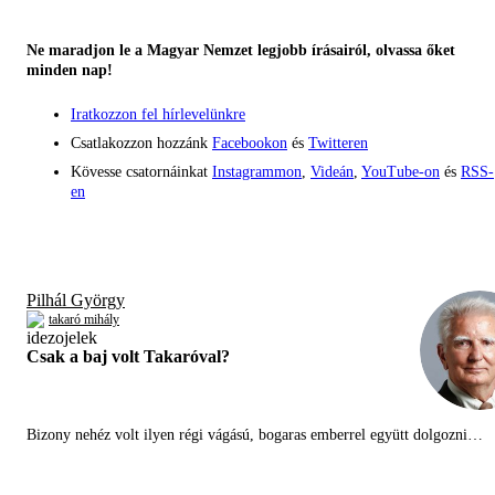
Ne maradjon le a Magyar Nemzet legjobb írásairól, olvassa őket
minden nap!
Iratkozzon fel hírlevelünkre
Csatlakozzon hozzánk
Facebookon
és
Twitteren
Kövesse csatornáinkat
Instagrammon
,
Videán
,
YouTube-on
és
RSS-
en
Pilhál György
takaró mihály
Csak a baj volt Takaróval?
Bizony nehéz volt ilyen régi vágású, bogaras emberrel együtt dolgozni…