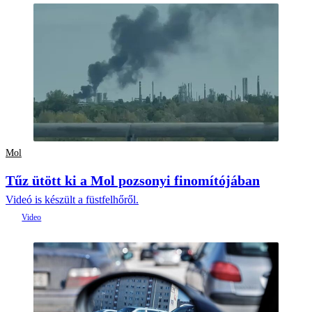
Mol
Tűz ütött ki a Mol pozsonyi finomítójában
Videó is készült a füstfelhőről.