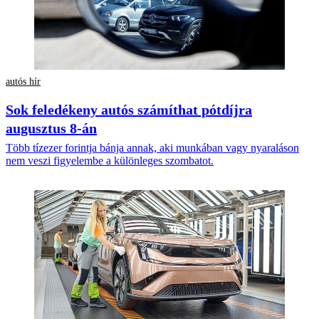
autós hír
Sok feledékeny autós számíthat pótdíjra
augusztus 8-án
Több tízezer forintja bánja annak, aki munkában vagy nyaraláson
nem veszi figyelembe a különleges szombatot.