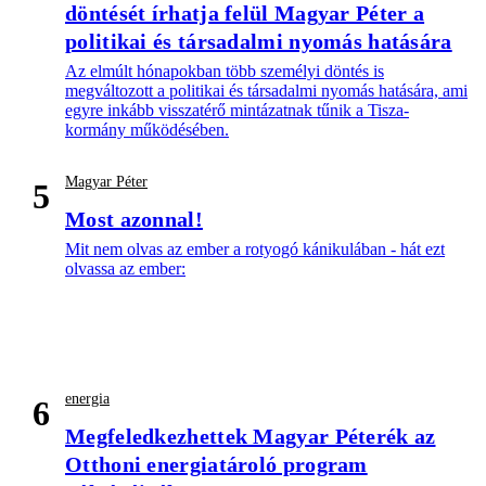
döntését írhatja felül Magyar Péter a
politikai és társadalmi nyomás hatására
Az elmúlt hónapokban több személyi döntés is
megváltozott a politikai és társadalmi nyomás hatására, ami
egyre inkább visszatérő mintázatnak tűnik a Tisza-
kormány működésében.
Magyar Péter
5
Most azonnal!
Mit nem olvas az ember a rotyogó kánikulában - hát ezt
olvassa az ember:
energia
6
Megfeledkezhettek Magyar Péterék az
Otthoni energiatároló program