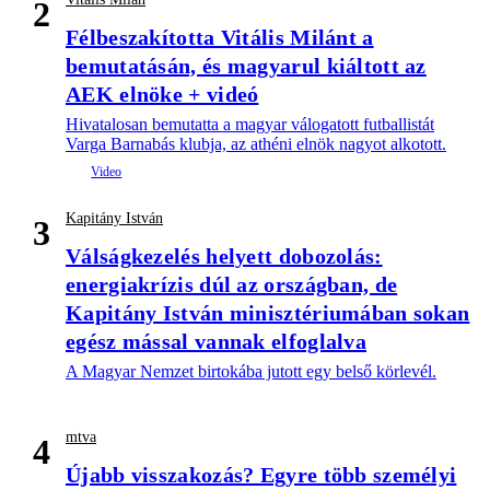
2
Félbeszakította Vitális Milánt a
bemutatásán, és magyarul kiáltott az
AEK elnöke + videó
Hivatalosan bemutatta a magyar válogatott futballistát
Varga Barnabás klubja, az athéni elnök nagyot alkotott.
Kapitány István
3
Válságkezelés helyett dobozolás:
energiakrízis dúl az országban, de
Kapitány István minisztériumában sokan
egész mással vannak elfoglalva
A Magyar Nemzet birtokába jutott egy belső körlevél.
mtva
4
Újabb visszakozás? Egyre több személyi