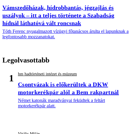
Vámszedőházak, hídrobbantás, jégzajlás és
uszályok – itt a teljes története a Szabadság
hídnál láthatóvá vált roncsnak
Tóth Ferenc nyugalmazott vízügyi főtanácsos árulta el lapunknak a
legfontosabb mozzanatokat.
Legolvasottabb
hm hadtörténeti intézet és múzeum
1
Csontvázak is előkerültek a DKW
motorkerékpár alól a Bem rakpartnál
Német katonák maradványai feküdtek a feltárt
motorkerékpár alatt.
Vitális Milán