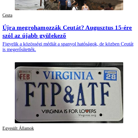
Ceuta
Újra megrohamozzák Ceutát? Augusztus 15-ére
szól az újabb gyülekező
Figyelik a közösségi médiát a spanyol hatóságok, de közben Ceutát
is megerősítették.
Egyesült Államok