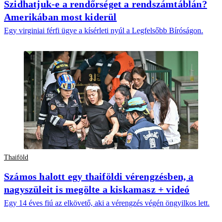
Szidhatjuk-e a rendőrséget a rendszámtáblán?
Amerikában most kiderül
Egy virginiai férfi ügye a kísérleti nyúl a Legfelsőbb Bíróságon.
Thaiföld
Számos halott egy thaiföldi vérengzésben, a
nagyszüleit is megölte a kiskamasz + videó
Egy 14 éves fiú az elkövető, aki a vérengzés végén öngyilkos lett.