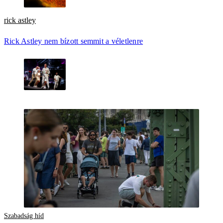
rick astley
Rick Astley nem bízott semmit a véletlenre
Szabadság híd