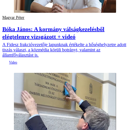
Magyar Péter
Bóka János: A kormány válságkezelésből
elégtelenre vizsgázott + videó
A Fidesz frakcióvezetője lapunknak értékelte a hőséghelyzetre adott
tiszás választ, a közmédia körüli botrányt, valamint az
államfőválasztást is.