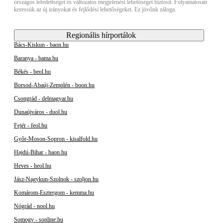
országos lefedettséget és változatos megjelenési lehetőséget biztosít. Folyamatosan
keressük az új irányokat és fejlődési lehetőségeket. Ez jövőnk záloga.
Regionális hírportálok
Bács-Kiskun - baon.hu
Baranya - bama.hu
Békés - beol.hu
Borsod-Abaúj-Zemplén - boon.hu
Csongrád - delmagyar.hu
Dunaújváros - duol.hu
Fejér - feol.hu
Győr-Moson-Sopron - kisalfold.hu
Hajdú-Bihar - haon.hu
Heves - heol.hu
Jász-Nagykun-Szolnok - szoljon.hu
Komárom-Esztergom - kemma.hu
Nógrád - nool.hu
Somogy - sonline.hu