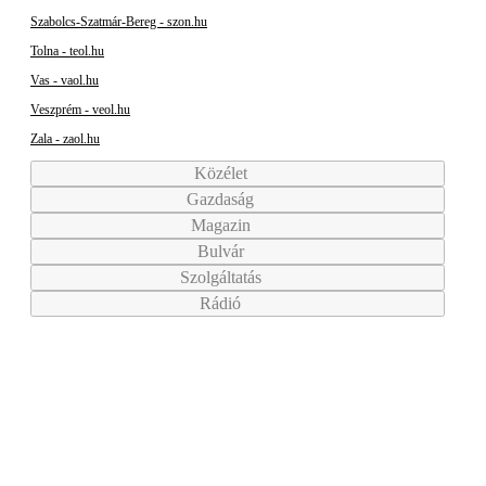
Szabolcs-Szatmár-Bereg - szon.hu
Tolna - teol.hu
Vas - vaol.hu
Veszprém - veol.hu
Zala - zaol.hu
Közélet
Gazdaság
Magazin
Bulvár
Szolgáltatás
Rádió