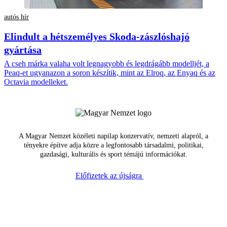
autós hír
Elindult a hétszemélyes Skoda-zászlóshajó
gyártása
A cseh márka valaha volt legnagyobb és legdrágább modelljét, a
Peaq-et ugyanazon a soron készítik, mint az Elroq, az Enyaq és az
Octavia modelleket.
A Magyar Nemzet közéleti napilap konzervatív, nemzeti alapról, a
tényekre építve adja közre a legfontosabb társadalmi, politikai,
gazdasági, kulturális és sport témájú információkat.
Előfizetek az újságra