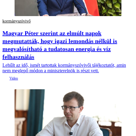
kormányszóvivő
Magyar Péter szerint az elmúlt napok
megmutatták, hogy igazi lemondás nélkül is
megvalósítható a tudatosan energia és víz
felhasználás
Lehűlt az idő, ismét tartottak kormányszóvivői tájékoztatót, amin
nem meglepő módon a miniszterelnök is részt vett.