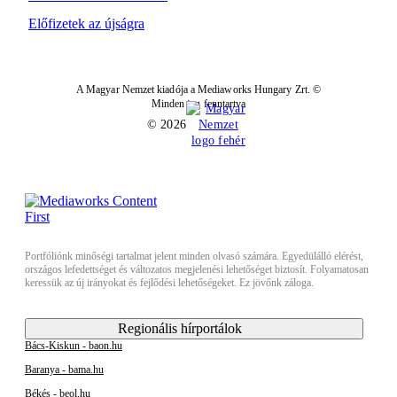
Előfizetek az újságra
A Magyar Nemzet kiadója a Mediaworks Hungary Zrt. ©
Minden jog fenntartva
© 2026
Portfóliónk minőségi tartalmat jelent minden olvasó számára. Egyedülálló elérést,
országos lefedettséget és változatos megjelenési lehetőséget biztosít. Folyamatosan
keressük az új irányokat és fejlődési lehetőségeket. Ez jövőnk záloga.
Regionális hírportálok
Bács-Kiskun - baon.hu
Baranya - bama.hu
Békés - beol.hu