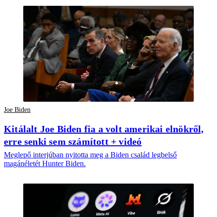
Joe Biden
Kitálalt Joe Biden fia a volt amerikai elnökről,
erre senki sem számított + videó
Meglepő interjúban nyitotta meg a Biden család legbelső
magánéletét Hunter Biden.