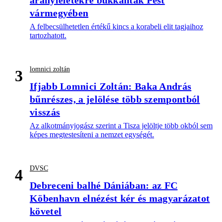
aranyleletekre bukkantak Pest
vármegyében
A felbecsülhetetlen értékű kincs a korabeli elit tagjaihoz
tartozhatott.
lomnici zoltán
3
Ifjabb Lomnici Zoltán: Baka András
bűnrészes, a jelölése több szempontból
visszás
Az alkotmányjogász szerint a Tisza jelöltje több okból sem
képes megtestesíteni a nemzet egységét.
DVSC
4
Debreceni balhé Dániában: az FC
Köbenhavn elnézést kér és magyarázatot
követel