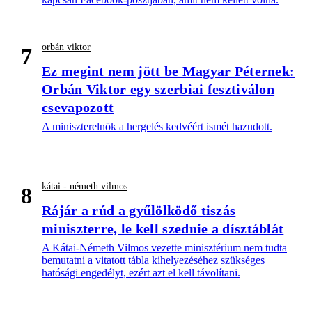
orbán viktor
7
Ez megint nem jött be Magyar Péternek:
Orbán Viktor egy szerbiai fesztiválon
csevapozott
A miniszterelnök a hergelés kedvéért ismét hazudott.
kátai - németh vilmos
8
Rájár a rúd a gyűlölködő tiszás
miniszterre, le kell szednie a dísztáblát
A Kátai-Németh Vilmos vezette minisztérium nem tudta
bemutatni a vitatott tábla kihelyezéséhez szükséges
hatósági engedélyt, ezért azt el kell távolítani.