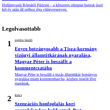
Hullámvasút Rómától Párizsig – a kétszeres olimpiai bajnok úszó
két év után áll rajthoz újra világversenyen.
Legolvasottabb
gajdos lászló
1
Egyre botrányosabb a Tisza-kormány
vízügyi államtitkárának nyaralása,
Magyar Péter is beszállt a
kommentcsatába
Magyar Péter is beszállt a tiszás államtitkár botrányos
nyaralása miatti kommentharcba, közben öngólt lőve
magának.
kincs
2
Szenzációs honfoglalás kori