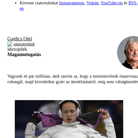
Kövesse csatornáinkat
Instagrammon
,
Videán
,
YouTube-on
és
RSS-
en
Gajdics Ottó
miniszterelnök
Magamutogatás
Vagyunk itt pár millióan, akik szerint az, hogy a miniszterelnök összevissz
rohangál, majd kisvideókat gyárt az ámokfutásáról, még nem válságkezelés