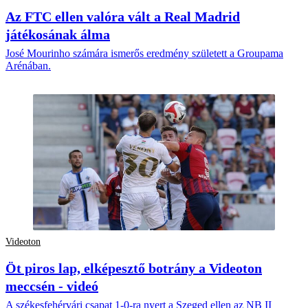
Az FTC ellen valóra vált a Real Madrid
játékosának álma
José Mourinho számára ismerős eredmény született a Groupama
Arénában.
Videoton
Öt piros lap, elképesztő botrány a Videoton
meccsén - videó
A székesfehérvári csapat 1-0-ra nyert a Szeged ellen az NB II