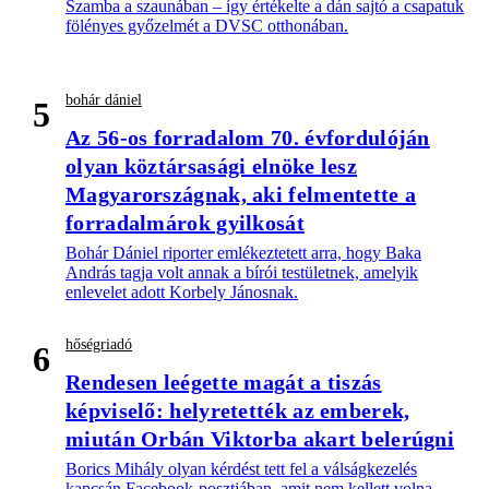
Szamba a szaunában – így értékelte a dán sajtó a csapatuk
fölényes győzelmét a DVSC otthonában.
bohár dániel
5
Az 56-os forradalom 70. évfordulóján
olyan köztársasági elnöke lesz
Magyarországnak, aki felmentette a
forradalmárok gyilkosát
Bohár Dániel riporter emlékeztetett arra, hogy Baka
András tagja volt annak a bírói testületnek, amelyik
enlevelet adott Korbely Jánosnak.
hőségriadó
6
Rendesen leégette magát a tiszás
képviselő: helyretették az emberek,
miután Orbán Viktorba akart belerúgni
Borics Mihály olyan kérdést tett fel a válságkezelés
kapcsán Facebook-posztjában, amit nem kellett volna.