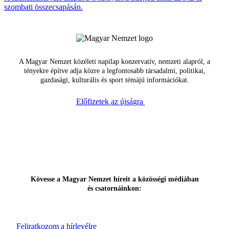
szombati összecsapásán.
A Magyar Nemzet közéleti napilap konzervatív, nemzeti alapról, a
tényekre építve adja közre a legfontosabb társadalmi, politikai,
gazdasági, kulturális és sport témájú információkat.
Előfizetek az újságra
Kövesse a Magyar Nemzet híreit a közösségi médiában
és csatornáinkon:
Feliratkozom a hírlevélre