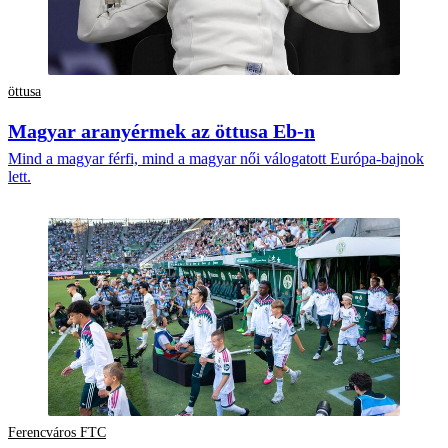
öttusa
Magyar aranyérmek az öttusa Eb-n
Mind a magyar férfi, mind a magyar női válogatott Európa-bajnok
lett.
Ferencváros FTC