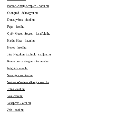
Borsod-Abaúj-Zemplén - boon.hu
Csongrád - delmagyar.hu
Dunaújváros - duol.hu
Fejér - feol.hu
Győr-Moson-Sopron - kisalfold.hu
Hajdú-Bihar - haon.hu
Heves - heol.hu
Jász-Nagykun-Szolnok - szoljon.hu
Komárom-Esztergom - kemma.hu
Nógrád - nool.hu
Somogy - sonline.hu
Szabolcs-Szatmár-Bereg - szon.hu
Tolna - teol.hu
Vas - vaol.hu
Veszprém - veol.hu
Zala - zaol.hu