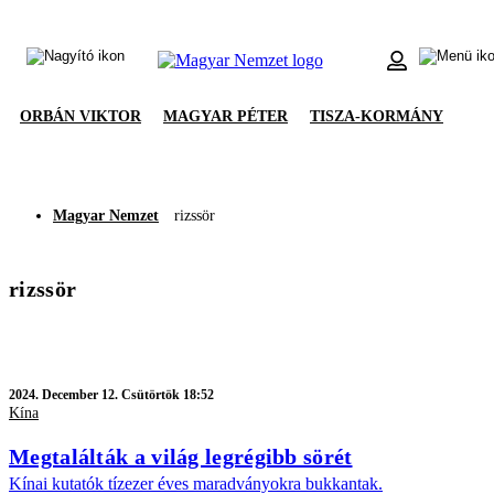
ORBÁN VIKTOR
MAGYAR PÉTER
TISZA-KORMÁNY
Magyar Nemzet
rizssör
rizssör
2024.
December 12. Csütörtök 18:52
Kína
Megtalálták a világ legrégibb sörét
Kínai kutatók tízezer éves maradványokra bukkantak.