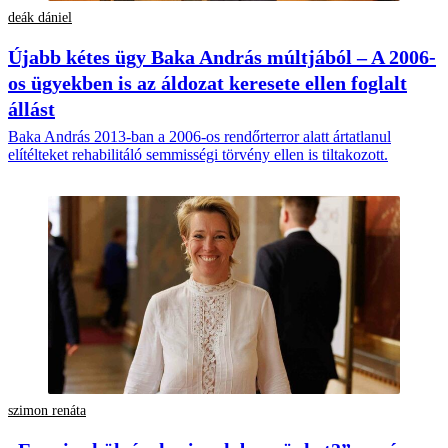
deák dániel
Újabb kétes ügy Baka András múltjából – A 2006-
os ügyekben is az áldozat keresete ellen foglalt
állást
Baka András 2013-ban a 2006-os rendőrterror alatt ártatlanul
elítélteket rehabilitáló semmisségi törvény ellen is tiltakozott.
szimon renáta