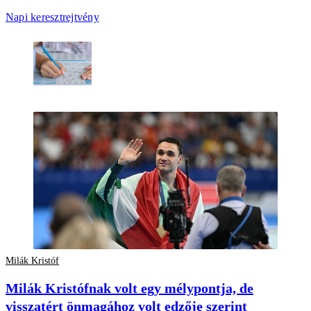
Napi keresztrejtvény
Milák Kristóf
Milák Kristófnak volt egy mélypontja, de
visszatért önmagához volt edzője szerint