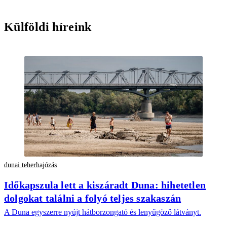
Külföldi híreink
dunai teherhajózás
Időkapszula lett a kiszáradt Duna: hihetetlen
dolgokat találni a folyó teljes szakaszán
A Duna egyszerre nyújt hátborzongató és lenyűgöző látványt.