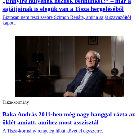
„Ennyire hülyének nėznek bennünket?” – már a
sajátjainak is elegük van a Tisza hergeléséből
Biztosan nem teszi zsebre Szimon Renáta, amit a saját szavazóitól
kapott.
Tisza-kormány
Baka András 2011-ben még nagy hanggal rázta az
öklét amiatt, amihez most asszisztál
A Tisza-kormány rengeteg hibát követ el egyszerre.