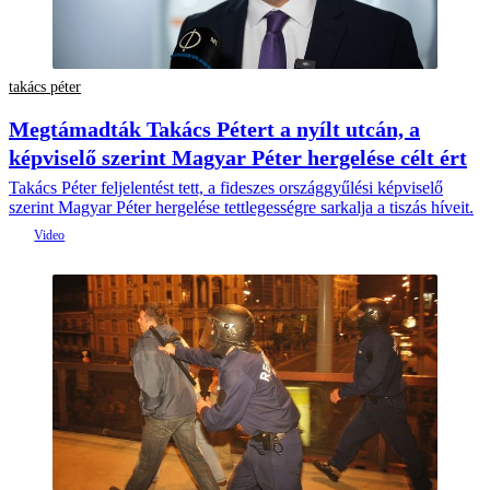
takács péter
Megtámadták Takács Pétert a nyílt utcán, a
képviselő szerint Magyar Péter hergelése célt ért
Takács Péter feljelentést tett, a fideszes országgyűlési képviselő
szerint Magyar Péter hergelése tettlegességre sarkalja a tiszás híveit.