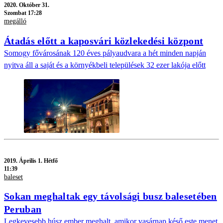
2020.
Október 31.
Szombat 17:28
megálló
Átadás előtt a kaposvári közlekedési központ
Somogy fővárosának 120 éves pályaudvara a hét minden napján
nyitva áll a saját és a környékbeli települések 32 ezer lakója előtt
2019.
Április 1. Hétfő
11:39
baleset
Sokan meghaltak egy távolsági busz balesetében
Peruban
Legkevesebb húsz ember meghalt, amikor vasárnap késő este menet