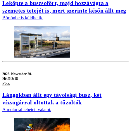
Leköpte a buszsofőrt, majd hozzávágta a
szemetes tetejét is, mert szerinte későn állt meg
Börtönbe is küldhetik.
2023.
November 20.
Hétfő 8:18
Pécs
Lángokban állt egy távolsági busz, két
vízsugárral oltottak a tűzoltók
A motorral lehetett valami.