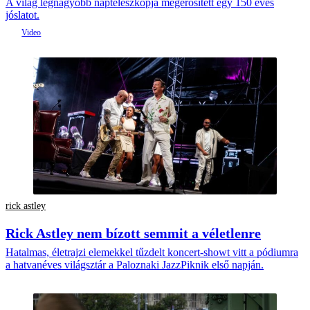
A világ legnagyobb napteleszkópja megerősített egy 150 éves
jóslatot.
rick astley
Rick Astley nem bízott semmit a véletlenre
Hatalmas, életrajzi elemekkel tűzdelt koncert-showt vitt a pódiumra
a hatvanéves világsztár a Paloznaki JazzPiknik első napján.