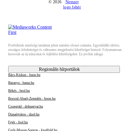
© 2026
Portfóliónk minőségi tartalmat jelent minden olvasó számára. Egyedülálló elérést,
országos lefedettséget és változatos megjelenési lehetőséget biztosít. Folyamatosan
keressük az új irányokat és fejlődési lehetőségeket. Ez jövőnk záloga.
Regionális hírportálok
Bács-Kiskun - baon.hu
Baranya - bama.hu
Békés - beol.hu
Borsod-Abaúj-Zemplén - boon.hu
Csongrád - delmagyar.hu
Dunaújváros - duol.hu
Fejér - feol.hu
Győr-Moson-Sopron - kisalfold.hu