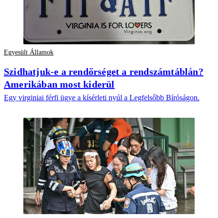
Egyesült Államok
Szidhatjuk-e a rendőrséget a rendszámtáblán?
Amerikában most kiderül
Egy virginiai férfi ügye a kísérleti nyúl a Legfelsőbb Bíróságon.