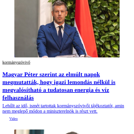
kormányszóvivő
Magyar Péter szerint az elmúlt napok
megmutatták, hogy igazi lemondás nélkül is
megvalósítható a tudatosan energia és víz
felhasználás
Lehűlt az idő, ismét tartottak kormányszóvivői tájékoztatót, amin
nem meglepő módon a miniszterelnök is részt vett.