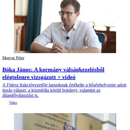
Magyar Péter
Bóka János: A kormány válságkezelésből
elégtelenre vizsgázott + videó
A Fidesz frakcióvezetője lapunknak értékelte a hőséghelyzetre adott
tiszás választ, a közmédia körüli botrányt, valamint az
államfőválasztást is.