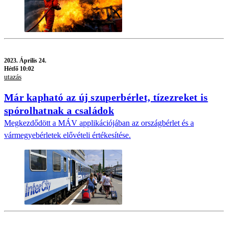
2023.
Április 24.
Hétfő 10:02
utazás
Már kapható az új szuperbérlet, tízezreket is
spórolhatnak a családok
Megkezdődött a MÁV applikációjában az országbérlet és a
vármegyebérletek elővételi értékesítése.