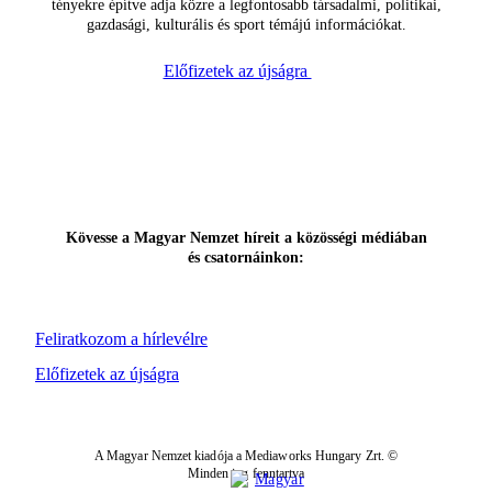
tényekre építve adja közre a legfontosabb társadalmi, politikai,
gazdasági, kulturális és sport témájú információkat.
Előfizetek az újságra
Kövesse a Magyar Nemzet híreit a közösségi médiában
és csatornáinkon:
Feliratkozom a hírlevélre
Előfizetek az újságra
A Magyar Nemzet kiadója a Mediaworks Hungary Zrt. ©
Minden jog fenntartva