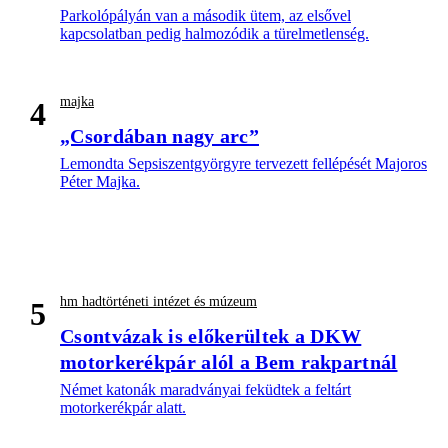
Parkolópályán van a második ütem, az elsővel
kapcsolatban pedig halmozódik a türelmetlenség.
majka
4
„Csordában nagy arc”
Lemondta Sepsiszentgyörgyre tervezett fellépését Majoros
Péter Majka.
hm hadtörténeti intézet és múzeum
5
Csontvázak is előkerültek a DKW
motorkerékpár alól a Bem rakpartnál
Német katonák maradványai feküdtek a feltárt
motorkerékpár alatt.