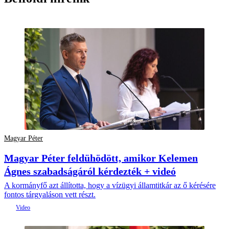
Magyar Péter
Magyar Péter feldühödött, amikor Kelemen
Ágnes szabadságáról kérdezték + videó
A kormányfő azt állította, hogy a vízügyi államtitkár az ő kérésére
fontos tárgyaláson vett részt.