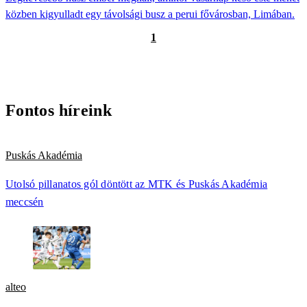
közben kigyulladt egy távolsági busz a perui fővárosban, Limában.
1
Fontos híreink
Puskás Akadémia
Utolsó pillanatos gól döntött az MTK és Puskás Akadémia
meccsén
alteo