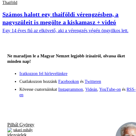
Thaiföld
Számos halott egy thaiföldi vérengzésben, a
nagyszüleit is megölte a kiskamasz + videó
Egy 14 éves fiú az elkövető, aki a vérengzés végén öngyilkos lett.
Ne maradjon le a Magyar Nemzet legjobb írásairól, olvassa őket
minden nap!
Iratkozzon fel hírlevelünkre
Csatlakozzon hozzánk
Facebookon
és
Twitteren
Kövesse csatornáinkat
Instagrammon
,
Videán
,
YouTube-on
és
RSS-
en
Pilhál György
takaró mihály