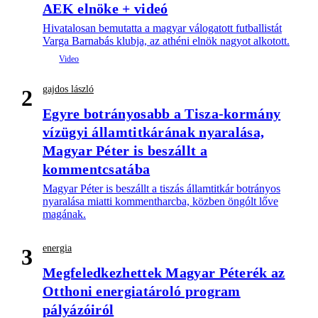
AEK elnöke + videó
Hivatalosan bemutatta a magyar válogatott futballistát
Varga Barnabás klubja, az athéni elnök nagyot alkotott.
gajdos lászló
2
Egyre botrányosabb a Tisza-kormány
vízügyi államtitkárának nyaralása,
Magyar Péter is beszállt a
kommentcsatába
Magyar Péter is beszállt a tiszás államtitkár botrányos
nyaralása miatti kommentharcba, közben öngólt lőve
magának.
energia
3
Megfeledkezhettek Magyar Péterék az
Otthoni energiatároló program
pályázóiról