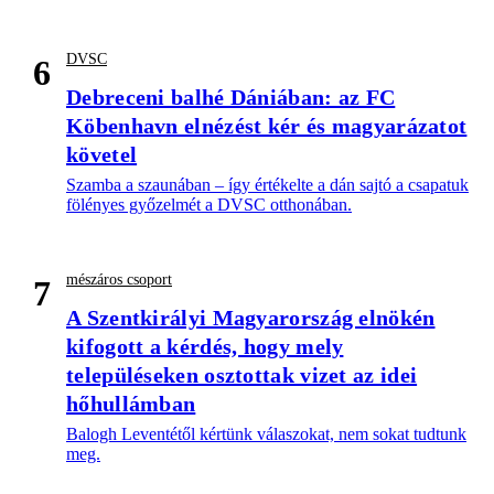
DVSC
6
Debreceni balhé Dániában: az FC
Köbenhavn elnézést kér és magyarázatot
követel
Szamba a szaunában – így értékelte a dán sajtó a csapatuk
fölényes győzelmét a DVSC otthonában.
mészáros csoport
7
A Szentkirályi Magyarország elnökén
kifogott a kérdés, hogy mely
településeken osztottak vizet az idei
hőhullámban
Balogh Leventétől kértünk válaszokat, nem sokat tudtunk
meg.