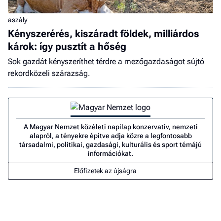
aszály
Kényszerérés, kiszáradt földek, milliárdos
károk: így pusztít a hőség
Sok gazdát kényszeríthet térdre a mezőgazdaságot sújtó
rekordközeli szárazság.
A Magyar Nemzet közéleti napilap konzervatív, nemzeti
alapról, a tényekre építve adja közre a legfontosabb
társadalmi, politikai, gazdasági, kulturális és sport témájú
információkat.
Előfizetek az újságra