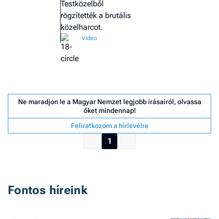
Testközelből
rögzítették a brutális
közelharcot.
Ne maradjon le a Magyar Nemzet legjobb írásairól, olvassa
őket mindennap!
Feliratkozom a hírlevélre
1
Job
Fontos híreink
- he
vél