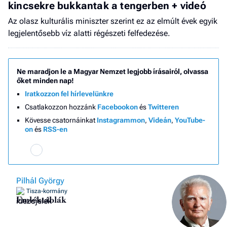
kincsekre bukkantak a tengerben + videó
Az olasz kulturális miniszter szerint ez az elmúlt évek egyik
legjelentősebb víz alatti régészeti felfedezése.
Ne maradjon le a Magyar Nemzet legjobb írásairól, olvassa
őket minden nap!
Iratkozzon fel hírlevelünkre
Csatlakozzon hozzánk
Facebookon
és
Twitteren
Kövesse csatornáinkat
Instagrammon
,
Videán
,
YouTube-
on
és
RSS-en
Pilhál György
Tisza-kormány
Emléktáblák