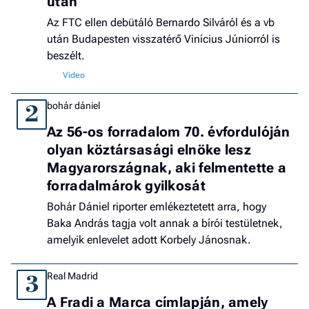
után
Az FTC ellen debütáló Bernardo Silváról és a vb
után Budapesten visszatérő Vinícius Júniorról is
beszélt.
bohár dániel
2
Az 56-os forradalom 70. évfordulóján
olyan köztársasági elnöke lesz
Magyarországnak, aki felmentette a
forradalmárok gyilkosát
Bohár Dániel riporter emlékeztetett arra, hogy
Baka András tagja volt annak a bírói testületnek,
amelyik enlevelet adott Korbely Jánosnak.
Real Madrid
3
A Fradi a Marca címlapján, amely