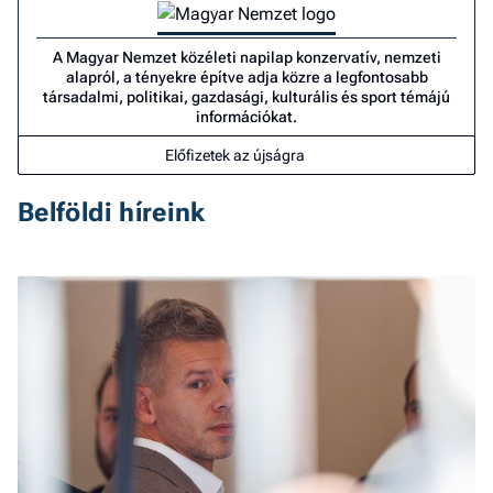
A Magyar Nemzet közéleti napilap konzervatív, nemzeti
alapról, a tényekre építve adja közre a legfontosabb
társadalmi, politikai, gazdasági, kulturális és sport témájú
információkat.
Előfizetek az újságra
Belföldi híreink