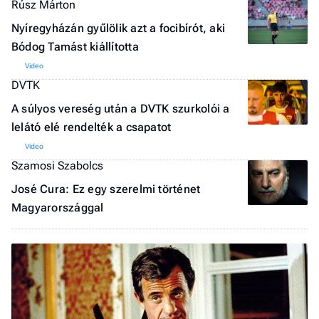
Rúsz Márton
F
a 
Nyíregyházán gyűlölik azt a focibírót, aki
Bódog Tamást kiállította
DVTK
A súlyos vereség után a DVTK szurkolói a
lelátó elé rendelték a csapatot
Szamosi Szabolcs
José Cura: Ez egy szerelmi történet
Magyarországgal