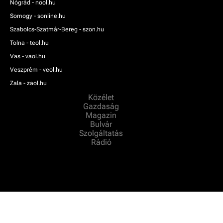
Nógrád - nool.hu
Somogy - sonline.hu
Szabolcs-Szatmár-Bereg - szon.hu
Tolna - teol.hu
Vas - vaol.hu
Veszprém - veol.hu
Zala - zaol.hu
Közélet
Gazdaság
Magazin
Bulvár
Szolgáltatás
Rádió