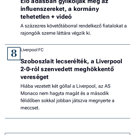
Élő adásban gyilkolják meg az
influenszereket, a kormány
tehetetlen + videó
A százezres követőtáborral rendelkező fiatalokat a
rajongóik szeme láttára végzik ki.
Liverpool FC
8
Szoboszlait lecserélték, a Liverpool
2-0-ról szenvedett meghökkentő
vereséget
Hiába vezetett két góllal a Liverpool, az AS
Monaco nem hagyta magát és a második
félidőben sokkal jobban játszva megnyerte a
meccset.