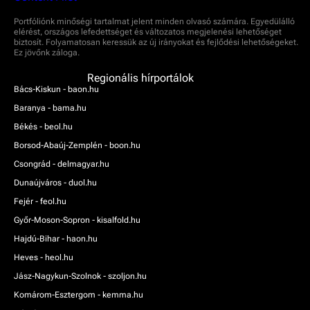
Portfóliónk minőségi tartalmat jelent minden olvasó számára. Egyedülálló
elérést, országos lefedettséget és változatos megjelenési lehetőséget
biztosít. Folyamatosan keressük az új irányokat és fejlődési lehetőségeket.
Ez jövőnk záloga.
Regionális hírportálok
Bács-Kiskun - baon.hu
Baranya - bama.hu
Békés - beol.hu
Borsod-Abaúj-Zemplén - boon.hu
Csongrád - delmagyar.hu
Dunaújváros - duol.hu
Fejér - feol.hu
Győr-Moson-Sopron - kisalfold.hu
Hajdú-Bihar - haon.hu
Heves - heol.hu
Jász-Nagykun-Szolnok - szoljon.hu
Komárom-Esztergom - kemma.hu