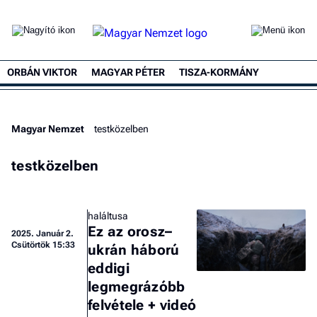
ORBÁN VIKTOR
MAGYAR PÉTER
TISZA-KORMÁNY
Magyar Nemzet
testközelben
testközelben
haláltusa
Ez az orosz–
2025.
Január 2.
Csütörtök 15:33
ukrán háború
eddigi
legmegrázóbb
felvétele + videó