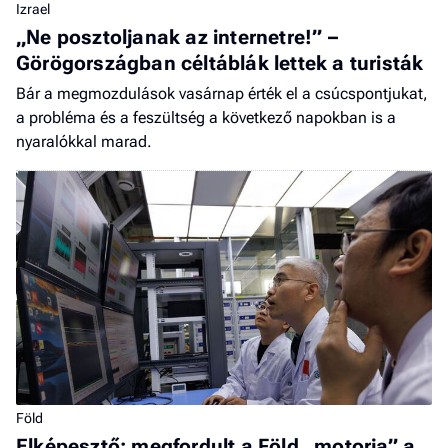
Izrael
„Ne posztoljanak az internetre!” –
Görögországban céltáblák lettek a turisták
Bár a megmozdulások vasárnap érték el a csúcspontjukat,
a probléma és a feszültség a következő napokban is a
nyaralókkal marad.
Föld
Elképesztő: megfordult a Föld „motorja” a