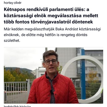
hortay olivér
Kétnapos rendkívüli parlamenti ülés: a
köztársasági elnök megválasztása mellett
több fontos törvényjavaslatról döntenek
Már kedden megválaszthatják Baka Andrást köztársasági
elnöknek, de előtte még hétfőn is rengeteg döntés
születhet.
legfelsőbb bíróság