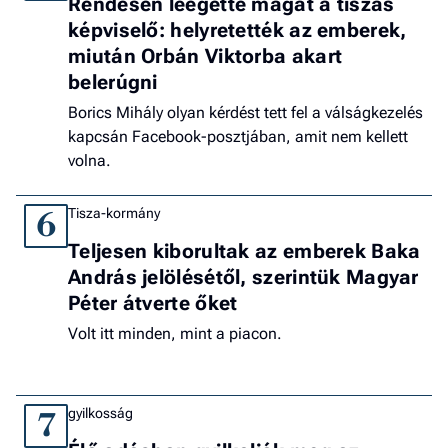
Rendesen leégette magát a tiszás
képviselő: helyretették az emberek,
miután Orbán Viktorba akart
belerúgni
Borics Mihály olyan kérdést tett fel a válságkezelés
kapcsán Facebook-posztjában, amit nem kellett
volna.
Tisza-kormány
6
Teljesen kiborultak az emberek Baka
András jelölésétől, szerintük Magyar
Péter átverte őket
Volt itt minden, mint a piacon.
gyilkosság
7