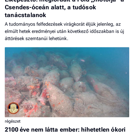
Csendes-óceán alatt, a tudósok
tanácstalanok
A tudományos felfedezések virágkorát éljük jelenleg, az
elmúlt hetek eredményei után következő időszakban is új
áttörések szemtanúi lehetünk.
régészet
2100 éve nem látta ember: hihetetlen ókori