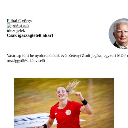
Pilhál György
zétényi zsolt
Csak igazságtételt akart
Vasárnap tölti be nyolcvanötödik évét Zétényi Zsolt jogász, egykori MDF-
országgyűlési képviselő.