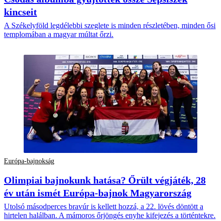
kincseit
A Székelyföld legdélebbi szeglete is minden részletében, minden ősi
templomában a magyar múltat őrzi.
Európa-bajnokság
Olimpiai bajnokunk hatása? Őrült végjáték, 28
év után ismét Európa-bajnok Magyarország
Utolsó másodperces bravúr is kellett hozzá, a 22. lövés döntött a
hirtelen halálban. A mámoros őrjöngés enyhe kifejezés a történtekre.