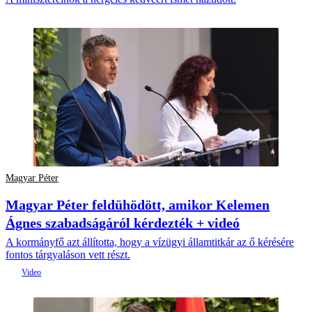
Magyar Péter
Magyar Péter feldühödött, amikor Kelemen
Ágnes szabadságáról kérdezték + videó
A kormányfő azt állította, hogy a vízügyi államtitkár az ő kérésére
fontos tárgyaláson vett részt.