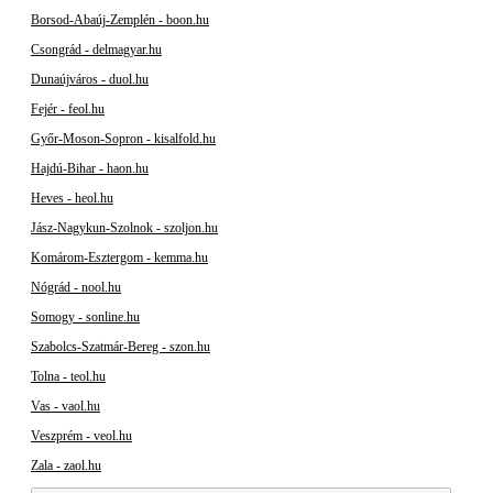
Borsod-Abaúj-Zemplén - boon.hu
Csongrád - delmagyar.hu
Dunaújváros - duol.hu
Fejér - feol.hu
Győr-Moson-Sopron - kisalfold.hu
Hajdú-Bihar - haon.hu
Heves - heol.hu
Jász-Nagykun-Szolnok - szoljon.hu
Komárom-Esztergom - kemma.hu
Nógrád - nool.hu
Somogy - sonline.hu
Szabolcs-Szatmár-Bereg - szon.hu
Tolna - teol.hu
Vas - vaol.hu
Veszprém - veol.hu
Zala - zaol.hu