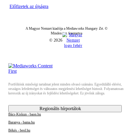
Előfizetek az újságra
A Magyar Nemzet kiadója a Mediaworks Hungary Zrt. ©
Minden jog fenntartva
© 2026
Portfóliónk minőségi tartalmat jelent minden olvasó számára. Egyedülálló elérést,
országos lefedettséget és változatos megjelenési lehetőséget biztosít. Folyamatosan
keressük az új irányokat és fejlődési lehetőségeket. Ez jövőnk záloga.
Regionális hírportálok
Bács-Kiskun - baon.hu
Baranya - bama.hu
Békés - beol.hu