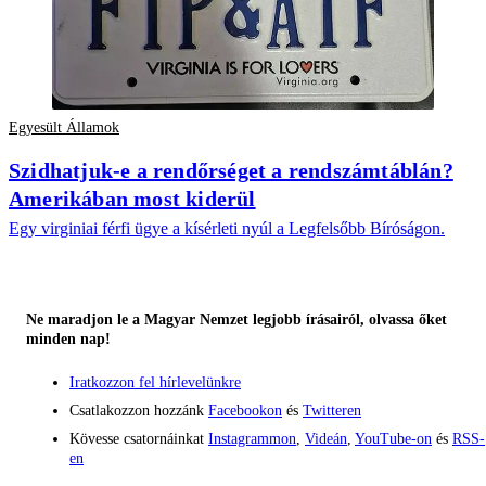
Egyesült Államok
Szidhatjuk-e a rendőrséget a rendszámtáblán?
Amerikában most kiderül
Egy virginiai férfi ügye a kísérleti nyúl a Legfelsőbb Bíróságon.
Ne maradjon le a Magyar Nemzet legjobb írásairól, olvassa őket
minden nap!
Iratkozzon fel hírlevelünkre
Csatlakozzon hozzánk
Facebookon
és
Twitteren
Kövesse csatornáinkat
Instagrammon
,
Videán
,
YouTube-on
és
RSS-
en