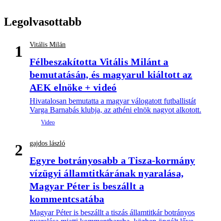
Legolvasottabb
Vitális Milán
1
Félbeszakította Vitális Milánt a
bemutatásán, és magyarul kiáltott az
AEK elnöke + videó
Hivatalosan bemutatta a magyar válogatott futballistát
Varga Barnabás klubja, az athéni elnök nagyot alkotott.
gajdos lászló
2
Egyre botrányosabb a Tisza-kormány
vízügyi államtitkárának nyaralása,
Magyar Péter is beszállt a
kommentcsatába
Magyar Péter is beszállt a tiszás államtitkár botrányos