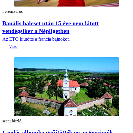
Ferencváros
Banális baleset után 15 éve nem látott
vendégsiker a Népligetben
Az ETO kiütötte a francia bajnokot.
szent lászló
Csodás albumba gyűjtötték össze Sepsiszék