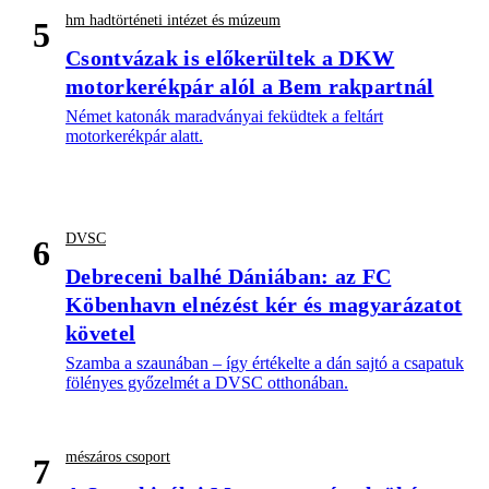
hm hadtörténeti intézet és múzeum
5
Csontvázak is előkerültek a DKW
motorkerékpár alól a Bem rakpartnál
Német katonák maradványai feküdtek a feltárt
motorkerékpár alatt.
DVSC
6
Debreceni balhé Dániában: az FC
Köbenhavn elnézést kér és magyarázatot
követel
Szamba a szaunában – így értékelte a dán sajtó a csapatuk
fölényes győzelmét a DVSC otthonában.
mészáros csoport
7