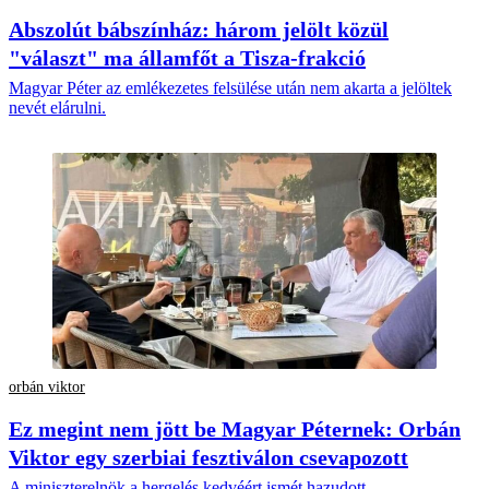
Abszolút bábszínház: három jelölt közül
"választ" ma államfőt a Tisza-frakció
Magyar Péter az emlékezetes felsülése után nem akarta a jelöltek
nevét elárulni.
orbán viktor
Ez megint nem jött be Magyar Péternek: Orbán
Viktor egy szerbiai fesztiválon csevapozott
A miniszterelnök a hergelés kedvéért ismét hazudott.