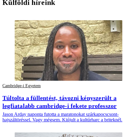
Külföldi híreink
Cambridge-i Egyetem
Túltolta a füllentést, távozni kényszerült a
legfiatalabb cambridge-i fekete professzor
Jason Arday naponta futotta a maratonokat szárkapocscsont-
hajszáltöréssel. Vagy mégsem. Kiújult a kultúrharc a briteknél.