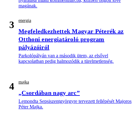
nyaralása miatti kommentharcba, közben öngólt lőve
magának.
energia
3
Megfeledkezhettek Magyar Péterék az
Otthoni energiatároló program
pályázóiról
Parkolópályán van a második ütem, az elsővel
kapcsolatban pedig halmozódik a türelmetlenség.
majka
4
„Csordában nagy arc”
Lemondta Sepsiszentgyörgyre tervezett fellépését Majoros
Péter Majka.