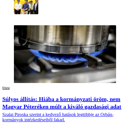
tisza
Súlyos állítás: Hiába a kormányzati öröm, nem
Magyar Péteréken múlt a kiváló gazdasági adat
Szalai Piroska szerint a kedvező hatások legtöbbje az Orbán-
kormányok intézkedéseiből fakad.