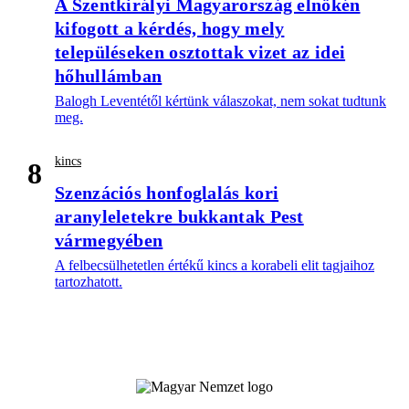
A Szentkirályi Magyarország elnökén
kifogott a kérdés, hogy mely
településeken osztottak vizet az idei
hőhullámban
Balogh Leventétől kértünk válaszokat, nem sokat tudtunk
meg.
kincs
8
Szenzációs honfoglalás kori
aranyleletekre bukkantak Pest
vármegyében
A felbecsülhetetlen értékű kincs a korabeli elit tagjaihoz
tartozhatott.