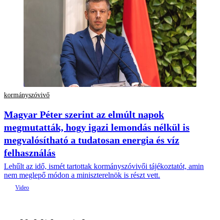
kormányszóvivő
Magyar Péter szerint az elmúlt napok
megmutatták, hogy igazi lemondás nélkül is
megvalósítható a tudatosan energia és víz
felhasználás
Lehűlt az idő, ismét tartottak kormányszóvivői tájékoztatót, amin
nem meglepő módon a miniszterelnök is részt vett.