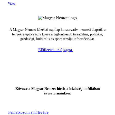
A Magyar Nemzet közéleti napilap konzervatív, nemzeti alapról, a
tényekre építve adja közre a legfontosabb társadalmi, politikai,
gazdasági, kulturális és sport témájú információkat.
Előfizetek az újságra
Kövesse a Magyar Nemzet híreit a közösségi médiában
és csatornáinkon:
Feliratkozom a hírlevélre