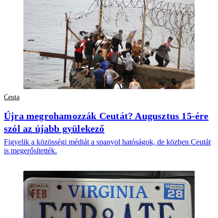
Ceuta
Újra megrohamozzák Ceutát? Augusztus 15-ére
szól az újabb gyülekező
Figyelik a közösségi médiát a spanyol hatóságok, de közben Ceutát
is megerősítették.