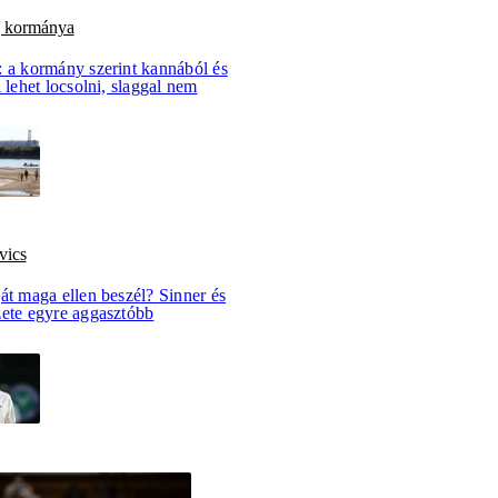
g kormánya
: a kormány szerint kannából és
l lehet locsolni, slaggal nem
vics
át maga ellen beszél? Sinner és
zete egyre aggasztóbb