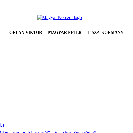
ORBÁN VIKTOR
MAGYAR PÉTER
TISZA-KORMÁNY
k!
Magyarország fejlesztését” – írta a kormányszóvivő.