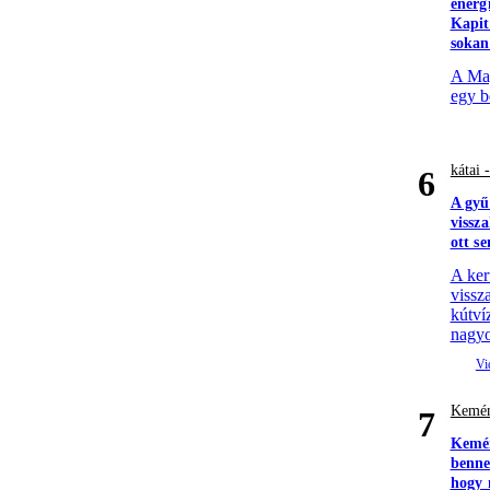
energ
Kapit
sokan
A Mag
egy b
kátai 
6
A gyű
vissz
ott s
A ker
vissza
kútví
nagyo
Kemén
7
Kemén
benne
hogy 