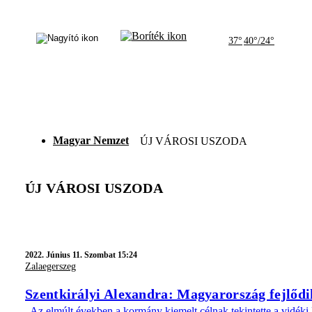
37°
40°/24°
Magyar Nemzet
ÚJ VÁROSI USZODA
ÚJ VÁROSI USZODA
2022.
Június 11. Szombat 15:24
Zalaegerszeg
Szentkirályi Alexandra: Magyarország fejlődi
„Az elmúlt években a kormány kiemelt célnak tekintette a vidéki 