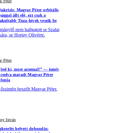
r Péter
iakrízis: Magyar Péter orbitális
ággal állt elő, ezt csak a
vakultabb Tisza-hívek veszik be
mányfő nem hallgatott se Szalai
kára, se Hortay Olivérre.
r Péter
jed ki, most azonnal!” — ismét
csolva maradt Magyar Péter
fonja
 őszintén beszélt Magyar Péter.
ny István
gkezelés helyett dobozolás: