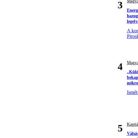
Magya
3
Energ
hazugs
legel
A kor
Piros
Magya
4
„Küld
bekap
mikro
Ismét
Kapitá
5
Válsá