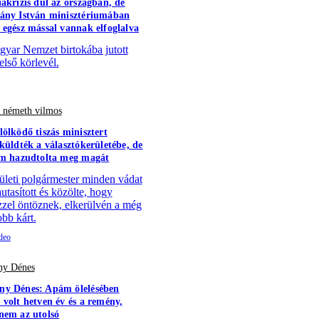
iakrízis dúl az országban, de
ány István minisztériumában
 egész mással vannak elfoglalva
yar Nemzet birtokába jutott
első körlevél.
- németh vilmos
lölködő tiszás minisztert
aküldték a választókerületébe, de
em hazudtolta meg magát
ületi polgármester minden vádat
utasított és közölte, hogy
zzel öntöznek, elkerülvén a még
bb kárt.
y Dénes
y Dénes: Apám ölelésében
 volt hetven év és a remény,
nem az utolsó