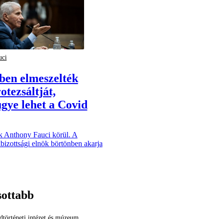
uci
ben elmeszelték
otezsáltját,
gye lehet a Covid
k Anthony Fauci körül. A
kbizottsági elnök börtönben akarja
sottabb
történeti intézet és múzeum