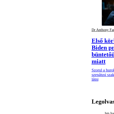
Dr Anthony Fa
Első kör
Biden pr
büntetőü
miatt
Szorul a huro
szenátusi sza
látni
Legolva
hm had