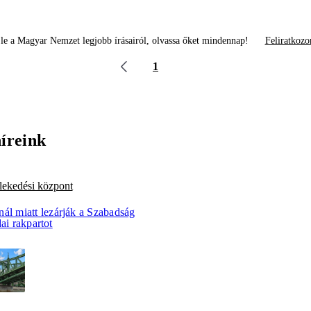
le a Magyar Nemzet legjobb írásairól, olvassa őket mindennap!
Feliratkozo
1
híreink
lekedési központ
ál miatt lezárják a Szabadság
ai rakpartot