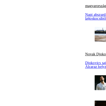
magyarorszá
Napi abszurd
lajtoskocsibó
Novak Djoko
Djokovics saj
Alcaraz hely