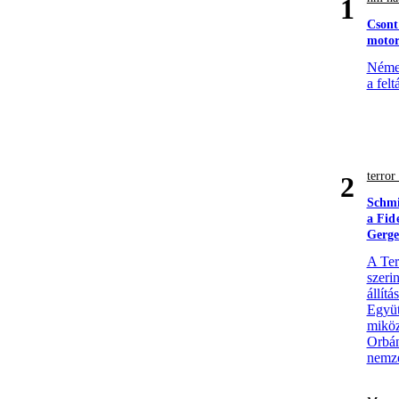
1
Csont
motor
Német
a felt
terro
2
Schmi
a Fid
Gerge
A Ter
szerin
állít
Együt
miköz
Orbán
nemze