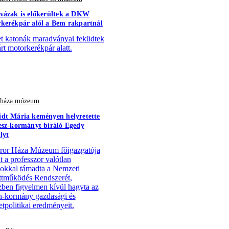
vázak is előkerültek a DKW
kerékpár alól a Bem rakpartnál
 katonák maradványai feküdtek
árt motorkerékpár alatt.
r háza múzeum
dt Mária keményen helyretette
esz-kormányt bíráló Egedy
lyt
ror Háza Múzeum főigazgatója
t a professzor valótlan
ásokkal támadta a Nemzeti
tműködés Rendszerét,
ben figyelmen kívül hagyta az
-kormány gazdasági és
tpolitikai eredményeit.