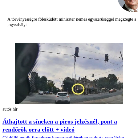
A törvényességre fölesküdött miniszter nemes egyszerűséggel megszegte a
jogszabályt.
autós hír
Áthajtott a síneken a piros jelzésnél, pont a
rendőrök orra előtt + videó
Gödöllő egyik forgalmas kereszteződésében sodorta veszélybe