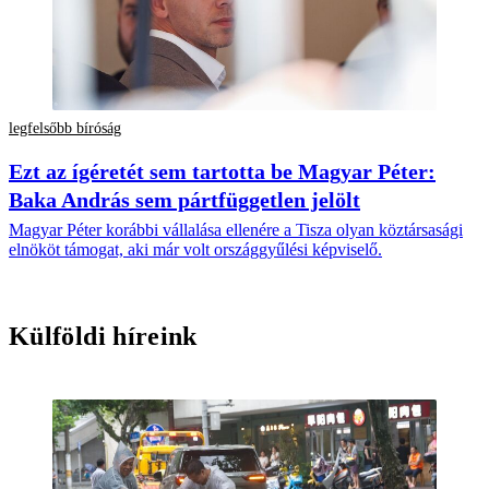
legfelsőbb bíróság
Ezt az ígéretét sem tartotta be Magyar Péter:
Baka András sem pártfüggetlen jelölt
Magyar Péter korábbi vállalása ellenére a Tisza olyan köztársasági
elnököt támogat, aki már volt országgyűlési képviselő.
Külföldi híreink