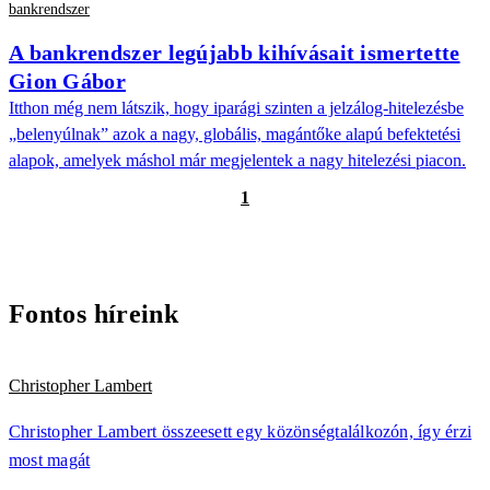
bankrendszer
A bankrendszer legújabb kihívásait ismertette
Gion Gábor
Itthon még nem látszik, hogy iparági szinten a jelzálog-hitelezésbe
„belenyúlnak” azok a nagy, globális, magántőke alapú befektetési
alapok, amelyek máshol már megjelentek a nagy hitelezési piacon.
1
Fontos híreink
Christopher Lambert
Christopher Lambert összeesett egy közönségtalálkozón, így érzi
most magát