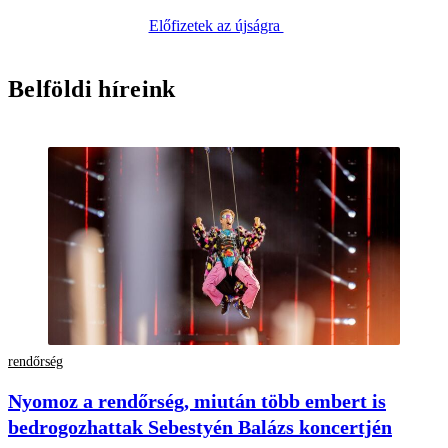
Előfizetek az újságra
Belföldi híreink
rendőrség
Nyomoz a rendőrség, miután több embert is
bedrogozhattak Sebestyén Balázs koncertjén