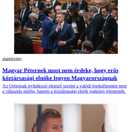
alaptörvény
Magyar Péternek most nem érdeke, hogy erős
köztársasági elnöke legyen Magyarországnak
Az Origónak nyilatkozó elemző szerint a valódi fordulópontot nem
a választás módja, hanem a köztársasági elnök jogkörei jelentenék.