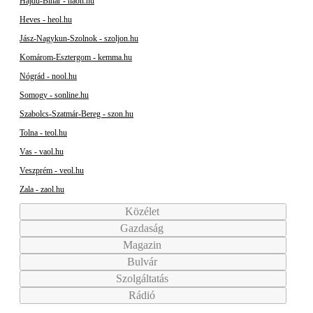
Hajdú-Bihar - haon.hu
Heves - heol.hu
Jász-Nagykun-Szolnok - szoljon.hu
Komárom-Esztergom - kemma.hu
Nógrád - nool.hu
Somogy - sonline.hu
Szabolcs-Szatmár-Bereg - szon.hu
Tolna - teol.hu
Vas - vaol.hu
Veszprém - veol.hu
Zala - zaol.hu
Közélet
Gazdaság
Magazin
Bulvár
Szolgáltatás
Rádió