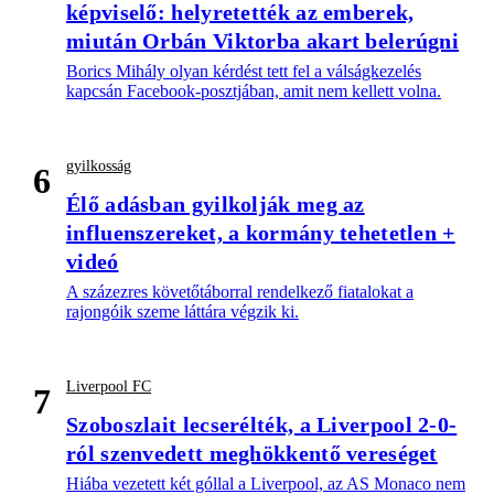
képviselő: helyretették az emberek,
miután Orbán Viktorba akart belerúgni
Borics Mihály olyan kérdést tett fel a válságkezelés
kapcsán Facebook-posztjában, amit nem kellett volna.
gyilkosság
6
Élő adásban gyilkolják meg az
influenszereket, a kormány tehetetlen +
videó
A százezres követőtáborral rendelkező fiatalokat a
rajongóik szeme láttára végzik ki.
Liverpool FC
7
Szoboszlait lecserélték, a Liverpool 2-0-
ról szenvedett meghökkentő vereséget
Hiába vezetett két góllal a Liverpool, az AS Monaco nem