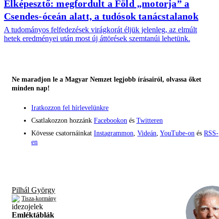
Elképesztő: megfordult a Föld „motorja” a
Csendes-óceán alatt, a tudósok tanácstalanok
A tudományos felfedezések virágkorát éljük jelenleg, az elmúlt
hetek eredményei után most új áttörések szemtanúi lehetünk.
Ne maradjon le a Magyar Nemzet legjobb írásairól, olvassa őket
minden nap!
Iratkozzon fel hírlevelünkre
Csatlakozzon hozzánk
Facebookon
és
Twitteren
Kövesse csatornáinkat
Instagrammon
,
Videán
,
YouTube-on
és
RSS-
en
Pilhál György
Tisza-kormány
Emléktáblák