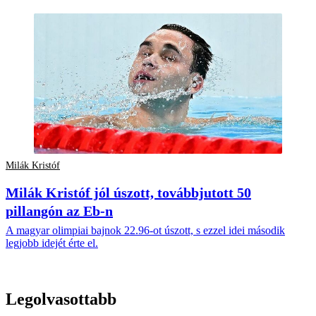
Milák Kristóf
Milák Kristóf jól úszott, továbbjutott 50
pillangón az Eb-n
A magyar olimpiai bajnok 22.96-ot úszott, s ezzel idei második
legjobb idejét érte el.
Legolvasottabb