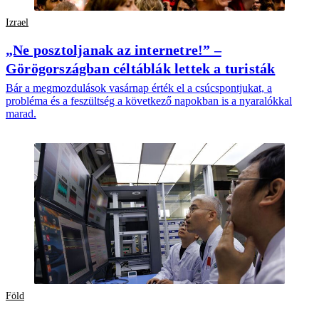
Izrael
„Ne posztoljanak az internetre!” –
Görögországban céltáblák lettek a turisták
Bár a megmozdulások vasárnap érték el a csúcspontjukat, a
probléma és a feszültség a következő napokban is a nyaralókkal
marad.
Föld