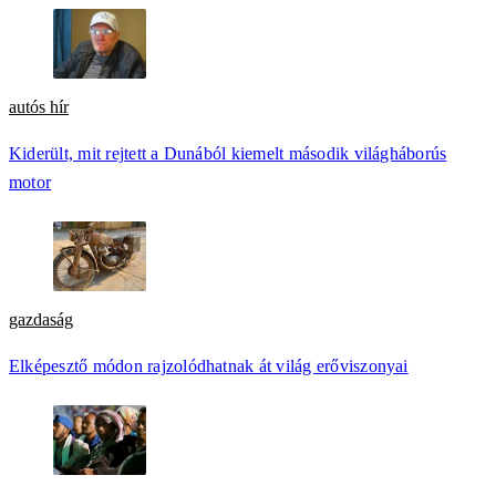
autós hír
Kiderült, mit rejtett a Dunából kiemelt második világháborús
motor
gazdaság
Elképesztő módon rajzolódhatnak át világ erőviszonyai