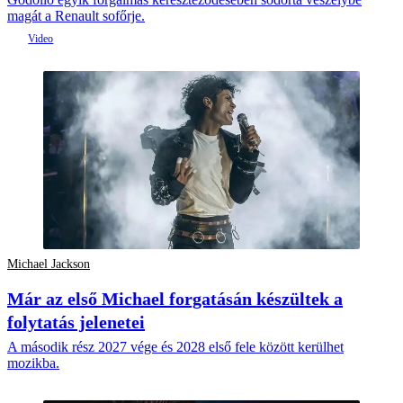
magát a Renault sofőrje.
Michael Jackson
Már az első Michael forgatásán készültek a
folytatás jelenetei
A második rész 2027 vége és 2028 első fele között kerülhet
mozikba.