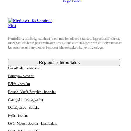
Portfóliónk minőségi tartalmat jelent minden olvasó számára. Egyedülálló elérést,
országos lefedettséget és változatos megjelenési lehetőséget biztosít. Folyamatosan
keressük az új irányokat és fejlődési lehetőségeket. Ez jövőnk záloga.
Regionális hírportálok
Bács-Kiskun - baon.hu
Baranya - bama.hu
Békés - beol.hu
Borsod-Abaúj-Zemplén - boon.hu
Csongrád - delmagyar.hu
Dunaújváros - duol.hu
Fejér - feol.hu
Győr-Moson-Sopron - kisalfold.hu