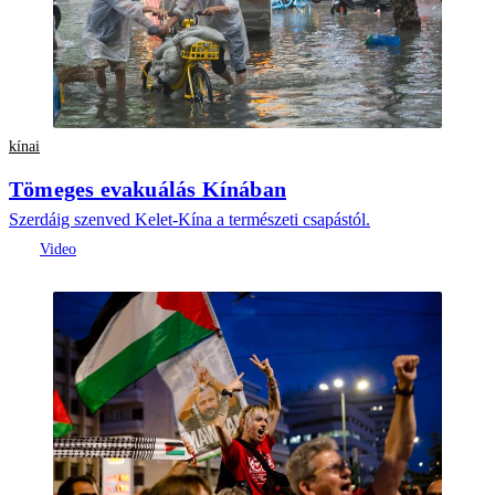
kínai
Tömeges evakuálás Kínában
Szerdáig szenved Kelet-Kína a természeti csapástól.