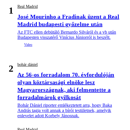
Real Madrid
1
José Mourinho a Fradinak üzent a Real
Madrid budapesti győzelme után
Az FTC ellen debütáló Bernardo Silváról és a vb után
Budapesten visszatérő Vinícius Júniorról is beszélt.
bohár dániel
2
Az 56-os forradalom 70. évfordulóján
olyan köztársasági elnöke lesz
Magyarországnak, aki felmentette a
forradalmárok gyilkosát
Bohár Dániel riporter emlékeztetett arra, hogy Baka
András tagja volt annak a bírói testületnek, amelyik
enlevelet adott Korbely Jánosnak.
Real Madrid