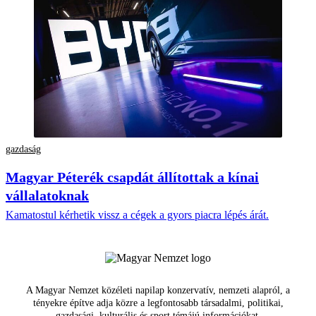
gazdaság
Magyar Péterék csapdát állítottak a kínai
vállalatoknak
Kamatostul kérhetik vissz a cégek a gyors piacra lépés árát.
A Magyar Nemzet közéleti napilap konzervatív, nemzeti alapról, a
tényekre építve adja közre a legfontosabb társadalmi, politikai,
gazdasági, kulturális és sport témájú információkat.