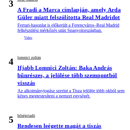
3
A Fradi a Marca címlapján, amely Arda
Güler miatt felszólította Real Madridot
Ferrari-hasonlat is előkerült a Ferencváros–Real Madrid
felkészülési mérkőzés után Spanyolországban.
lomnici zoltán
4
Ifjabb Lomnici Zoltán: Baka András
bűnrészes, a jelölése több szempontból
visszás
Az alkotmányjogász szerint a Tisza jelöltje több okból sem
képes megtestesíteni a nemzet egységét.
hőségriadó
5
Rendesen leégette magát a tiszás