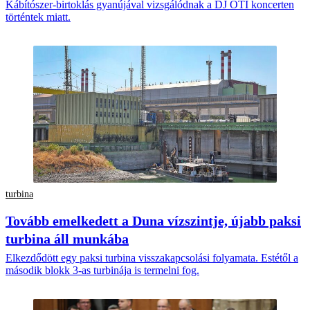
Kábítószer-birtoklás gyanújával vizsgálódnak a DJ OTI koncerten
történtek miatt.
turbina
Tovább emelkedett a Duna vízszintje, újabb paksi
turbina áll munkába
Elkezdődött egy paksi turbina visszakapcsolási folyamata. Estétől a
második blokk 3-as turbinája is termelni fog.