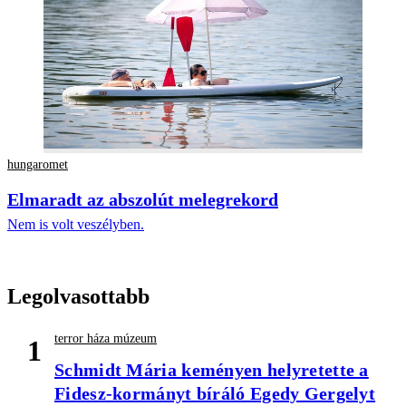
hungaromet
Elmaradt az abszolút melegrekord
Nem is volt veszélyben.
Legolvasottabb
terror háza múzeum
1
Schmidt Mária keményen helyretette a
Fidesz-kormányt bíráló Egedy Gergelyt