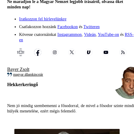
Ne maradjon le a Magyar Nemzet legjobb írásairól, olvassa őket
minden nap!
Iratkozzon fel hírlevelünkre
Csatlakozzon hozzánk
Facebookon
és
Twitteren
Kövesse csatornáinkat
Instagrammon
,
Videán
,
YouTube-on
és
RSS-
en
Bayer Zsolt
magyar államkincstár
Hekkerkeringő
Nem jó mindig szembemenni a fősodorral, de mivel a fősodor szinte mind
hülyék menetelése, ezért mégis felemelő.