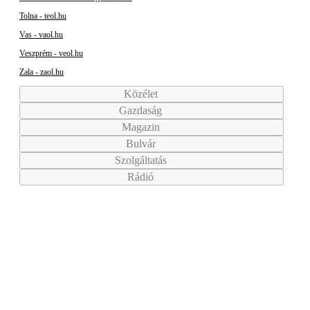
Tolna - teol.hu
Vas - vaol.hu
Veszprém - veol.hu
Zala - zaol.hu
Közélet
Gazdaság
Magazin
Bulvár
Szolgáltatás
Rádió