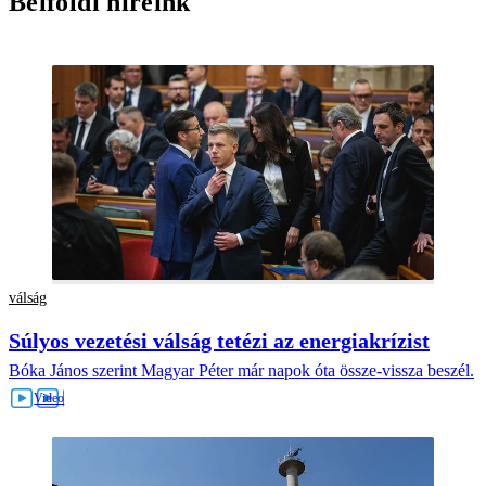
Belföldi híreink
válság
Súlyos vezetési válság tetézi az energiakrízist
Bóka János szerint Magyar Péter már napok óta össze-vissza beszél.