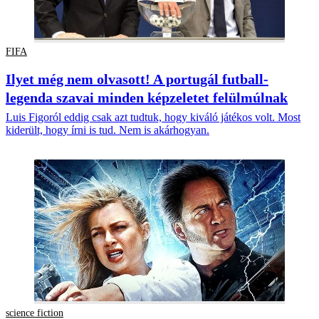
FIFA
Ilyet még nem olvasott! A portugál futball-
legenda szavai minden képzeletet felülmúlnak
Luis Figoról eddig csak azt tudtuk, hogy kiváló játékos volt. Most
kiderült, hogy írni is tud. Nem is akárhogyan.
science fiction