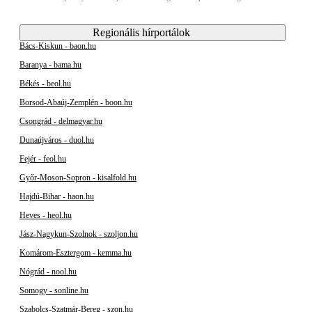
Regionális hírportálok
Bács-Kiskun - baon.hu
Baranya - bama.hu
Békés - beol.hu
Borsod-Abaúj-Zemplén - boon.hu
Csongrád - delmagyar.hu
Dunaújváros - duol.hu
Fejér - feol.hu
Győr-Moson-Sopron - kisalfold.hu
Hajdú-Bihar - haon.hu
Heves - heol.hu
Jász-Nagykun-Szolnok - szoljon.hu
Komárom-Esztergom - kemma.hu
Nógrád - nool.hu
Somogy - sonline.hu
Szabolcs-Szatmár-Bereg - szon.hu