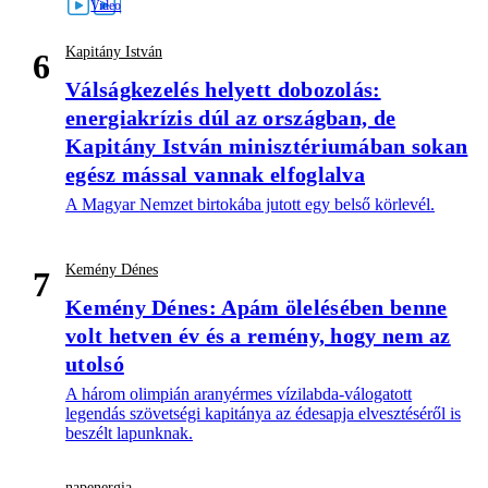
Kapitány István
6
Válságkezelés helyett dobozolás:
energiakrízis dúl az országban, de
Kapitány István minisztériumában sokan
egész mással vannak elfoglalva
A Magyar Nemzet birtokába jutott egy belső körlevél.
Kemény Dénes
7
Kemény Dénes: Apám ölelésében benne
volt hetven év és a remény, hogy nem az
utolsó
A három olimpián aranyérmes vízilabda-válogatott
legendás szövetségi kapitánya az édesapja elvesztéséről is
beszélt lapunknak.
napenergia