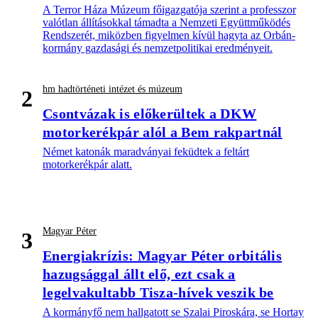
A Terror Háza Múzeum főigazgatója szerint a professzor
valótlan állításokkal támadta a Nemzeti Együttműködés
Rendszerét, miközben figyelmen kívül hagyta az Orbán-
kormány gazdasági és nemzetpolitikai eredményeit.
hm hadtörténeti intézet és múzeum
2
Csontvázak is előkerültek a DKW
motorkerékpár alól a Bem rakpartnál
Német katonák maradványai feküdtek a feltárt
motorkerékpár alatt.
Magyar Péter
3
Energiakrízis: Magyar Péter orbitális
hazugsággal állt elő, ezt csak a
legelvakultabb Tisza-hívek veszik be
A kormányfő nem hallgatott se Szalai Piroskára, se Hortay