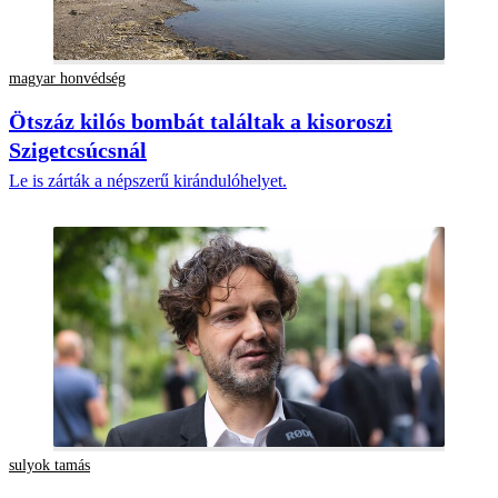
magyar honvédség
Ötszáz kilós bombát találtak a kisoroszi
Szigetcsúcsnál
Le is zárták a népszerű kirándulóhelyet.
sulyok tamás