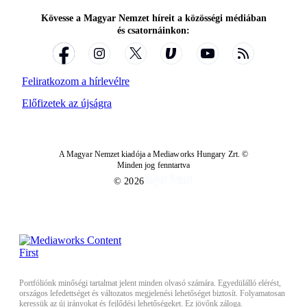
Kövesse a Magyar Nemzet híreit a közösségi médiában
és csatornáinkon:
Feliratkozom a hírlevélre
Előfizetek az újságra
A Magyar Nemzet kiadója a Mediaworks Hungary Zrt. ©
Minden jog fenntartva
© 2026
Portfóliónk minőségi tartalmat jelent minden olvasó számára. Egyedülálló elérést,
országos lefedettséget és változatos megjelenési lehetőséget biztosít. Folyamatosan
keressük az új irányokat és fejlődési lehetőségeket. Ez jövőnk záloga.