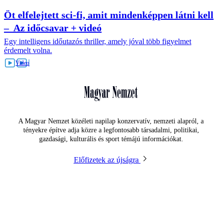
Öt elfelejtett sci-fi, amit mindenképpen látni kell
– Az időcsavar + videó
Egy intelligens időutazós thriller, amely jóval több figyelmet
érdemelt volna.
A Magyar Nemzet közéleti napilap konzervatív, nemzeti alapról, a
tényekre építve adja közre a legfontosabb társadalmi, politikai,
gazdasági, kulturális és sport témájú információkat.
Előfizetek az újságra