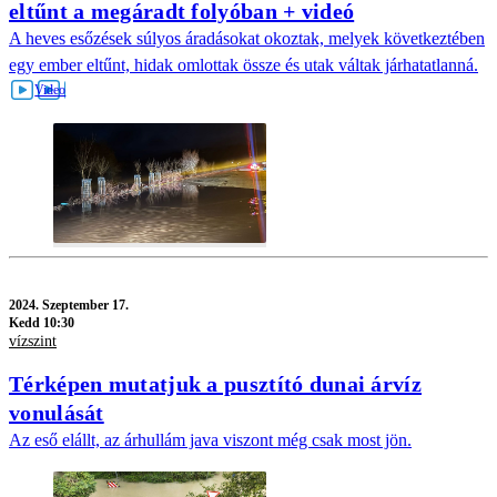
eltűnt a megáradt folyóban + videó
A heves esőzések súlyos áradásokat okoztak, melyek következtében
egy ember eltűnt, hidak omlottak össze és utak váltak járhatatlanná.
2024.
Szeptember 17.
Kedd 10:30
vízszint
Térképen mutatjuk a pusztító dunai árvíz
vonulását
Az eső elállt, az árhullám java viszont még csak most jön.