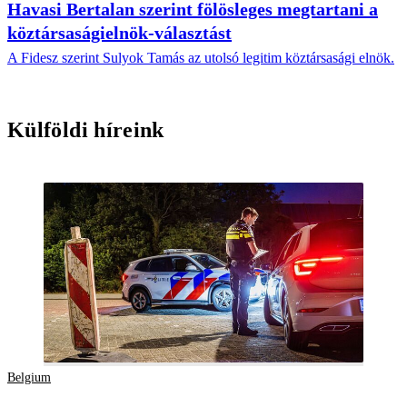
Havasi Bertalan szerint fölösleges megtartani a
köztársaságielnök-választást
A Fidesz szerint Sulyok Tamás az utolsó legitim köztársasági elnök.
Külföldi híreink
Belgium