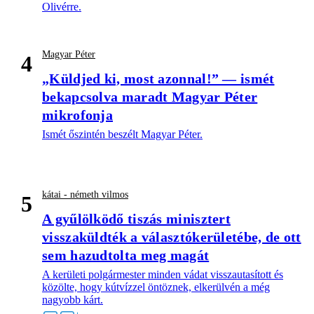
Olivérre.
Magyar Péter
4
„Küldjed ki, most azonnal!” — ismét
bekapcsolva maradt Magyar Péter
mikrofonja
Ismét őszintén beszélt Magyar Péter.
kátai - németh vilmos
5
A gyűlölködő tiszás minisztert
visszaküldték a választókerületébe, de ott
sem hazudtolta meg magát
A kerületi polgármester minden vádat visszautasított és
közölte, hogy kútvízzel öntöznek, elkerülvén a még
nagyobb kárt.