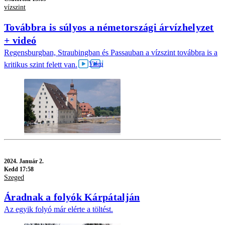
vízszint
Továbbra is súlyos a németországi árvízhelyzet
+ videó
Regensburgban, Straubingban és Passauban a vízszint továbbra is a
kritikus szint felett van.
2024.
Január 2.
Kedd 17:58
Szeged
Áradnak a folyók Kárpátalján
Az egyik folyó már elérte a töltést.