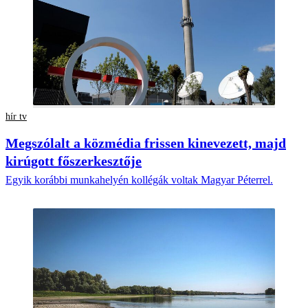
hír tv
Megszólalt a közmédia frissen kinevezett, majd
kirúgott főszerkesztője
Egyik korábbi munkahelyén kollégák voltak Magyar Péterrel.