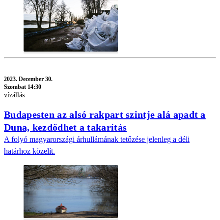
2023.
December 30.
Szombat 14:30
vízállás
Budapesten az alsó rakpart szintje alá apadt a
Duna, kezdődhet a takarítás
A folyó magyarországi árhullámának tetőzése jelenleg a déli
határhoz közelít.