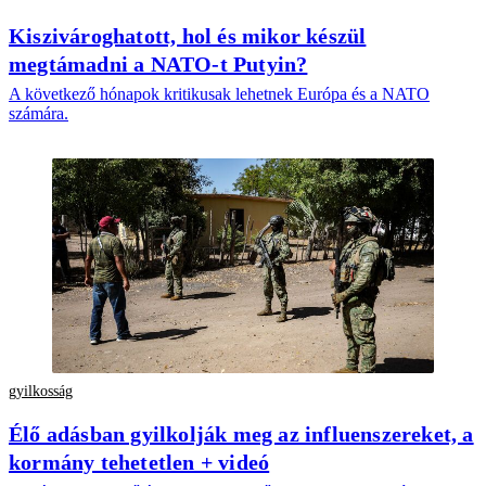
Kiszivároghatott, hol és mikor készül
megtámadni a NATO-t Putyin?
A következő hónapok kritikusak lehetnek Európa és a NATO
számára.
gyilkosság
Élő adásban gyilkolják meg az influenszereket, a
kormány tehetetlen + videó