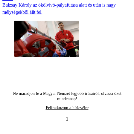
Balzsay Károly az ökölvívó-pályafutása alatt és után is nagy
mélységekből állt fel.
Ne maradjon le a Magyar Nemzet legjobb írásairól, olvassa őket
mindennap!
Feliratkozom a hírlevélre
1