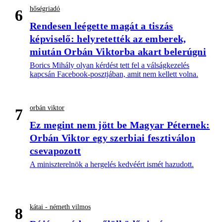
hőségriadó
6
Rendesen leégette magát a tiszás
képviselő: helyretették az emberek,
miután Orbán Viktorba akart belerúgni
Borics Mihály olyan kérdést tett fel a válságkezelés
kapcsán Facebook-posztjában, amit nem kellett volna.
orbán viktor
7
Ez megint nem jött be Magyar Péternek:
Orbán Viktor egy szerbiai fesztiválon
csevapozott
A miniszterelnök a hergelés kedvéért ismét hazudott.
kátai - németh vilmos
8