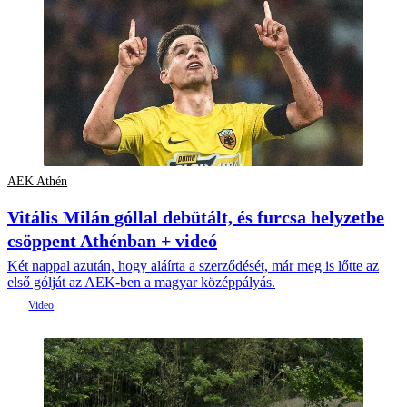
AEK Athén
Vitális Milán góllal debütált, és furcsa helyzetbe
csöppent Athénban + videó
Két nappal azután, hogy aláírta a szerződését, már meg is lőtte az
első gólját az AEK-ben a magyar középpályás.