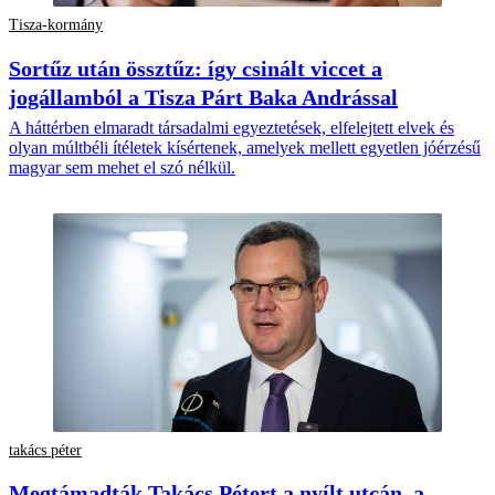
Tisza-kormány
Sortűz után össztűz: így csinált viccet a
jogállamból a Tisza Párt Baka Andrással
A háttérben elmaradt társadalmi egyeztetések, elfelejtett elvek és
olyan múltbéli ítéletek kísértenek, amelyek mellett egyetlen jóérzésű
magyar sem mehet el szó nélkül.
takács péter
Megtámadták Takács Pétert a nyílt utcán, a