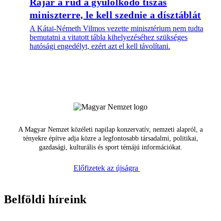
Rájár a rúd a gyűlölködő tiszás
miniszterre, le kell szednie a dísztáblát
A Kátai-Németh Vilmos vezette minisztérium nem tudta
bemutatni a vitatott tábla kihelyezéséhez szükséges
hatósági engedélyt, ezért azt el kell távolítani.
A Magyar Nemzet közéleti napilap konzervatív, nemzeti alapról, a
tényekre építve adja közre a legfontosabb társadalmi, politikai,
gazdasági, kulturális és sport témájú információkat.
Előfizetek az újságra
Belföldi híreink