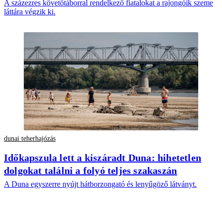
A százezres követőtáborral rendelkező fiatalokat a rajongóik szeme
láttára végzik ki.
dunai teherhajózás
Időkapszula lett a kiszáradt Duna: hihetetlen
dolgokat találni a folyó teljes szakaszán
A Duna egyszerre nyújt hátborzongató és lenyűgöző látványt.