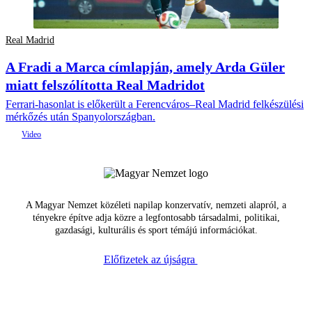
Real Madrid
A Fradi a Marca címlapján, amely Arda Güler
miatt felszólította Real Madridot
Ferrari-hasonlat is előkerült a Ferencváros–Real Madrid felkészülési
mérkőzés után Spanyolországban.
A Magyar Nemzet közéleti napilap konzervatív, nemzeti alapról, a
tényekre építve adja közre a legfontosabb társadalmi, politikai,
gazdasági, kulturális és sport témájú információkat.
Előfizetek az újságra