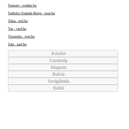
Somogy - sonline.hu
Szabolcs-Szatmár-Bereg - szon.hu
Tolna - teol.hu
Vas - vaol.hu
Veszprém - veol.hu
Zala - zaol.hu
Közélet
Gazdaság
Magazin
Bulvár
Szolgáltatás
Rádió