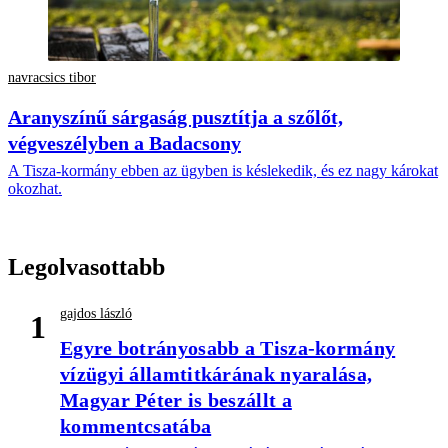
navracsics tibor
Aranyszínű sárgaság pusztítja a szőlőt,
végveszélyben a Badacsony
A Tisza-kormány ebben az ügyben is késlekedik, és ez nagy károkat
okozhat.
Legolvasottabb
gajdos lászló
1
Egyre botrányosabb a Tisza-kormány
vízügyi államtitkárának nyaralása,
Magyar Péter is beszállt a
kommentcsatába