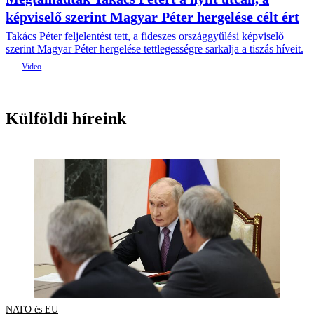
képviselő szerint Magyar Péter hergelése célt ért
Takács Péter feljelentést tett, a fideszes országgyűlési képviselő
szerint Magyar Péter hergelése tettlegességre sarkalja a tiszás híveit.
Külföldi híreink
NATO és EU