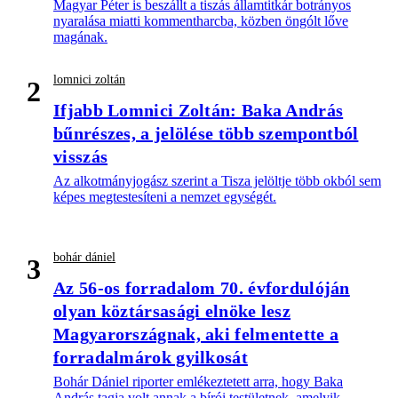
Magyar Péter is beszállt a tiszás államtitkár botrányos
nyaralása miatti kommentharcba, közben öngólt lőve
magának.
lomnici zoltán
2
Ifjabb Lomnici Zoltán: Baka András
bűnrészes, a jelölése több szempontból
visszás
Az alkotmányjogász szerint a Tisza jelöltje több okból sem
képes megtestesíteni a nemzet egységét.
bohár dániel
3
Az 56-os forradalom 70. évfordulóján
olyan köztársasági elnöke lesz
Magyarországnak, aki felmentette a
forradalmárok gyilkosát
Bohár Dániel riporter emlékeztetett arra, hogy Baka
András tagja volt annak a bírói testületnek, amelyik