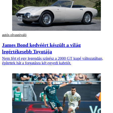
autós olvasnivaló
James Bond kedvéért készült a világ
legértékesebb Toyotája
Nem fért el egy legendás színész a 2000 GT kupé változatában,
építettek hát a forgatásra két egyedi kabriót.