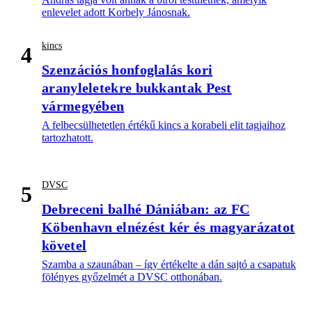
enlevelet adott Korbely Jánosnak.
kincs
4
Szenzációs honfoglalás kori
aranyleletekre bukkantak Pest
vármegyében
A felbecsülhetetlen értékű kincs a korabeli elit tagjaihoz
tartozhatott.
DVSC
5
Debreceni balhé Dániában: az FC
Köbenhavn elnézést kér és magyarázatot
követel
Szamba a szaunában – így értékelte a dán sajtó a csapatuk
fölényes győzelmét a DVSC otthonában.