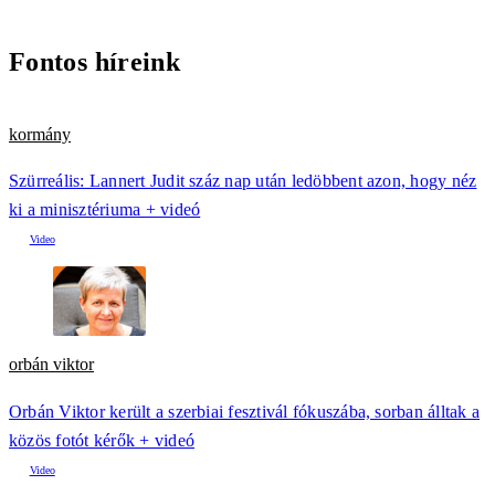
Fontos híreink
kormány
Szürreális: Lannert Judit száz nap után ledöbbent azon, hogy néz
ki a minisztériuma + videó
orbán viktor
Orbán Viktor került a szerbiai fesztivál fókuszába, sorban álltak a
közös fotót kérők + videó