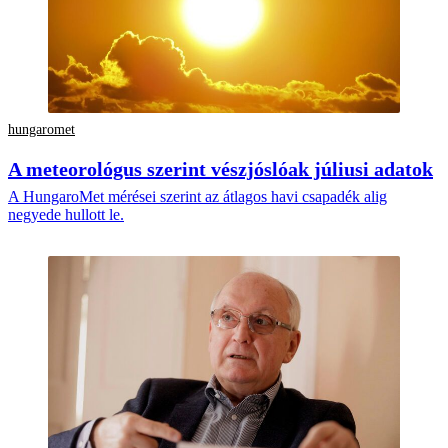
hungaromet
A meteorológus szerint vészjóslóak júliusi adatok
A HungaroMet mérései szerint az átlagos havi csapadék alig
negyede hullott le.