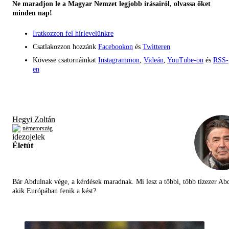
Ne maradjon le a Magyar Nemzet legjobb írásairól, olvassa őket
minden nap!
Iratkozzon fel hírlevelünkre
Csatlakozzon hozzánk
Facebookon
és
Twitteren
Kövesse csatornáinkat
Instagrammon
,
Videán
,
YouTube-on
és
RSS-
en
Hegyi Zoltán
németország
Életút
Bár Abdulnak vége, a kérdések maradnak. Mi lesz a többi, több tízezer Abd
akik Európában fenik a kést?