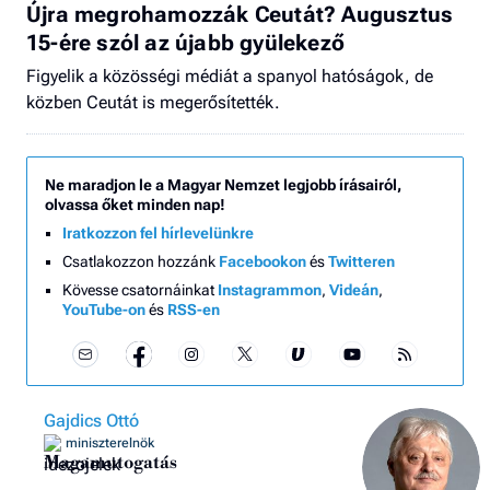
Újra megrohamozzák Ceutát? Augusztus
15-ére szól az újabb gyülekező
Figyelik a közösségi médiát a spanyol hatóságok, de
közben Ceutát is megerősítették.
Ne maradjon le a Magyar Nemzet legjobb írásairól,
olvassa őket minden nap!
Iratkozzon fel hírlevelünkre
Csatlakozzon hozzánk
Facebookon
és
Twitteren
Kövesse csatornáinkat
Instagrammon
,
Videán
,
YouTube-on
és
RSS-en
Gajdics Ottó
miniszterelnök
Magamutogatás