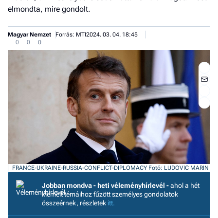
elmondta, mire gondolt.
Magyar Nemzet
Forrás: MTI
2024. 03. 04. 18:45
0
0
0
FRANCE-UKRAINE-RUSSIA-CONFLICT-DIPLOMACY
Fotó: LUDOVIC MARIN
Jobb
Jobban mondva - heti véleményhírlevél -
ahol a hét
- het
kiemelt témáihoz fűzött személyes gondolatok
véle
összeérnek, részletek
itt.
Fe