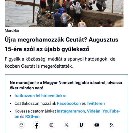
Marokkó
Újra megrohamozzák Ceutát? Augusztus
15-ére szól az újabb gyülekező
Figyelik a közösségi médiát a spanyol hatóságok, de
közben Ceutát is megerősítették.
Ne maradjon le a Magyar Nemzet legjobb írásairól, olvassa
őket minden nap!
Iratkozzon fel hírlevelünkre
Csatlakozzon hozzánk
Facebookon
és
Twitteren
Kövesse csatornáinkat
Instagrammon
,
Videán
,
YouTube-
on
és
RSS-en