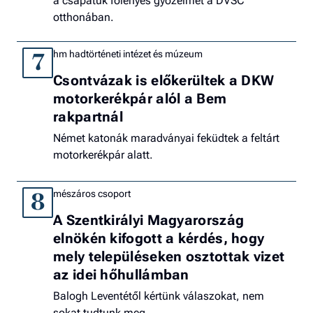
a csapatuk fölényes győzelmét a DVSC
otthonában.
hm hadtörténeti intézet és múzeum
7
Csontvázak is előkerültek a DKW
motorkerékpár alól a Bem
rakpartnál
Német katonák maradványai feküdtek a feltárt
motorkerékpár alatt.
mészáros csoport
8
A Szentkirályi Magyarország
elnökén kifogott a kérdés, hogy
mely településeken osztottak vizet
az idei hőhullámban
Balogh Leventétől kértünk válaszokat, nem
sokat tudtunk meg.