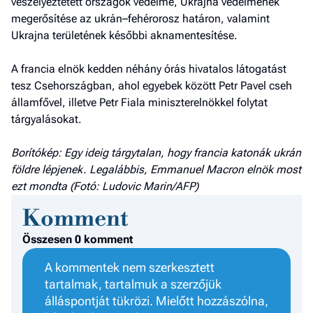
veszélyeztetett országok védelme, Ukrajna védelmének
megerősítése az ukrán–fehérorosz határon, valamint
Ukrajna területének későbbi aknamentesítése.
A francia elnök kedden néhány órás hivatalos látogatást
tesz Csehországban, ahol egyebek között Petr Pavel cseh
államfővel, illetve Petr Fiala miniszterelnökkel folytat
tárgyalásokat.
Borítókép: Egy ideig tárgytalan, hogy francia katonák ukrán
földre lépjenek. Legalábbis, Emmanuel Macron elnök most
ezt mondta (Fotó: Ludovic Marin/AFP)
Komment
Összesen 0 komment
A kommentek nem szerkesztett
tartalmak, tartalmuk a szerzőjük
álláspontját tükrözi. Mielőtt hozzászólna,