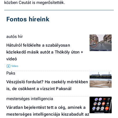
közben Ceutát is megerősítették.
Fontos híreink
autós hír
Hátulról felöklelte a szabályosan
közlekedő másik autót a Thököly úton +
videó
Paks
Vészjósló fordulat? Ha csekély mértékben
is, de csökkent a vízszint Paksnál
mesterséges intelligencia
Váratlan bejelentést tett a cég, aminek a
mesterséges intelligenciája kiszabadult az