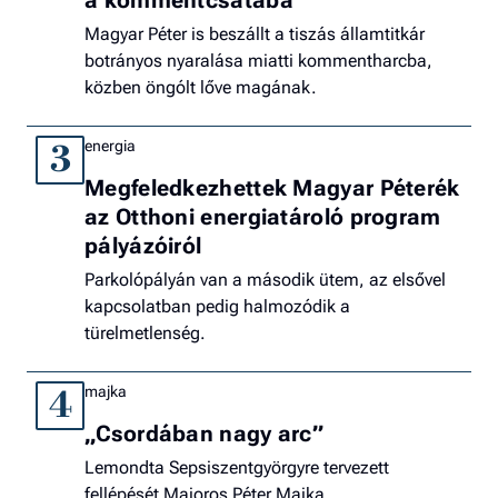
Magyar Péter is beszállt a tiszás államtitkár
botrányos nyaralása miatti kommentharcba,
közben öngólt lőve magának.
energia
3
Megfeledkezhettek Magyar Péterék
az Otthoni energiatároló program
pályázóiról
Parkolópályán van a második ütem, az elsővel
kapcsolatban pedig halmozódik a
türelmetlenség.
majka
4
„Csordában nagy arc”
Lemondta Sepsiszentgyörgyre tervezett
fellépését Majoros Péter Majka.