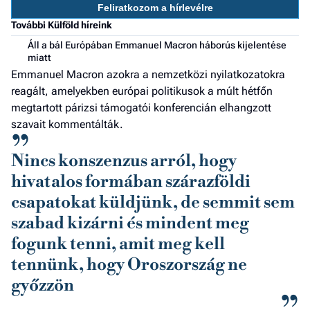
Feliratkozom a hírlevélre
a h
További Külföld híreink
E
Áll a bál Európában Emmanuel Macron háborús kijelentése
a
miatt
ú
Emmanuel Macron azokra a nemzetközi nyilatkozatokra
reagált, amelyekben európai politikusok a múlt hétfőn
megtartott párizsi támogatói konferencián elhangzott
szavait kommentálták.
Nincs konszenzus arról, hogy
hivatalos formában szárazföldi
csapatokat küldjünk, de semmit sem
szabad kizárni és mindent meg
fogunk tenni, amit meg kell
tennünk, hogy Oroszország ne
győzzön