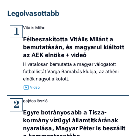
Legolvasottabb
Vitális Milán
1
Félbeszakította Vitális Milánt a
bemutatásán, és magyarul kiáltott
az AEK elnöke + videó
Hivatalosan bemutatta a magyar válogatott
futballistát Varga Barnabás klubja, az athéni
elnök nagyot alkotott.
gajdos lászló
2
Egyre botrányosabb a Tisza-
kormány vízügyi államtitkárának
nyaralása, Magyar Péter is beszállt
a kommentcsatába