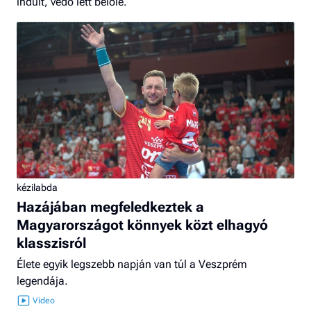
indult, védő lett belőle.
kézilabda
Hazájában megfeledkeztek a
Magyarországot könnyek közt elhagyó
klasszisról
Élete egyik legszebb napján van túl a Veszprém
legendája.