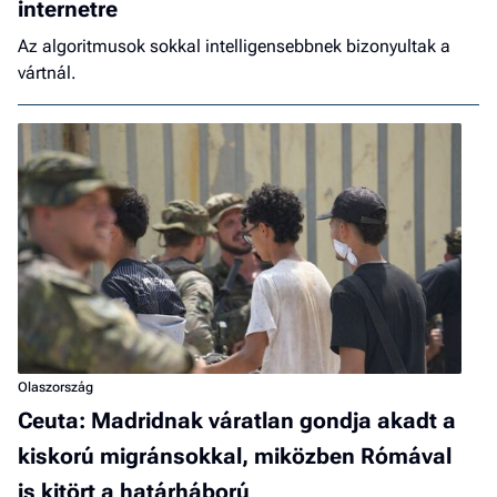
internetre
Az algoritmusok sokkal intelligensebbnek bizonyultak a
vártnál.
Olaszország
Ceuta: Madridnak váratlan gondja akadt a
kiskorú migránsokkal, miközben Rómával
is kitört a határháború