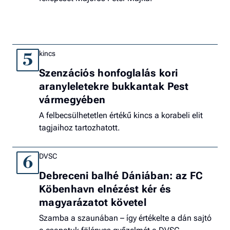
kincs
5
Szenzációs honfoglalás kori
aranyleletekre bukkantak Pest
vármegyében
A felbecsülhetetlen értékű kincs a korabeli elit
tagjaihoz tartozhatott.
DVSC
6
Debreceni balhé Dániában: az FC
Köbenhavn elnézést kér és
magyarázatot követel
Szamba a szaunában – így értékelte a dán sajtó