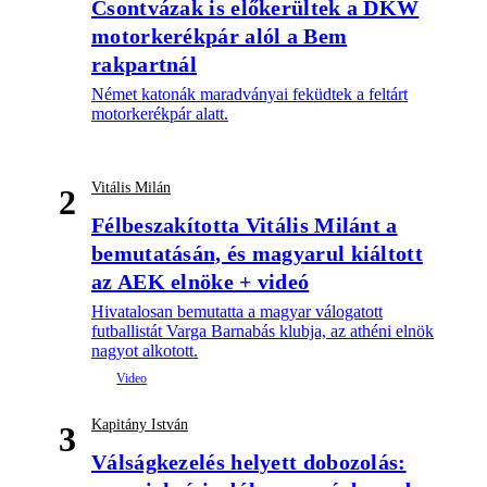
Csontvázak is előkerültek a DKW
motorkerékpár alól a Bem
rakpartnál
Német katonák maradványai feküdtek a feltárt
motorkerékpár alatt.
Vitális Milán
2
Félbeszakította Vitális Milánt a
bemutatásán, és magyarul kiáltott
az AEK elnöke + videó
Hivatalosan bemutatta a magyar válogatott
futballistát Varga Barnabás klubja, az athéni elnök
nagyot alkotott.
Kapitány István
3
Válságkezelés helyett dobozolás: