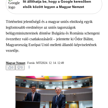
Itt állíthatja be, hogy a Google keresőben
elsők között legyen a Magyar Nemzet
Történelmi jelentőségű és a magyar uniós elnökség egyik
legfontosabb eredménye az uniós tagországok
belügyminisztereinek döntése Bulgária és Románia schengeni
övezethez való csatlakozásáról – jelentette ki Ódor Bálint,
Magyarország Európai Unió melletti állandó képviseletének
vezetője.
Magyar Nemzet
Forrás: MTI
2024. 12. 14. 12:49
0
0
0