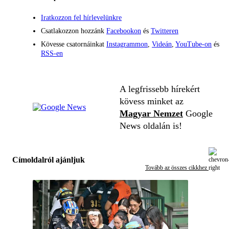
Iratkozzon fel hírlevelünkre
Csatlakozzon hozzánk
Facebookon
és
Twitteren
Kövesse csatornáinkat
Instagrammon
,
Videán
,
YouTube-on
és
RSS-en
A legfrissebb hírekért
kövess minket az
Magyar Nemzet
Google
News oldalán is!
Címoldalról ajánljuk
Tovább az összes cikkhez