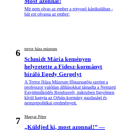
Most azonnal!
Mit nem olvas az ember a rotyogó kánikulában -
hát ezt olvassa az ember:
terror háza múzeum
6
Schmidt Mária keményen
helyretette a Fidesz-kormányt
bíráló Egedy Gergelyt
A Terror Háza Múzeum főigazgatója szerint a
professzor valótlan állításokkal támadta a Nemzeti
Együttműködés Rendszerét, miközben figyelmen
kívül hagyta az Orbán-kormány gazdasági és
nemzetpolitikai eredményeit.
Magyar Péter
7
„Küldjed ki, most azonnal!” —