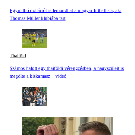
Egymillió dollárról is lemondhat a magyar futballista, aki
Thomas Müller klubjába tart
Thaiföld
Számos halott egy thaiföldi vérengzésben, a nagyszüleit is
megölte a kiskamasz + videó