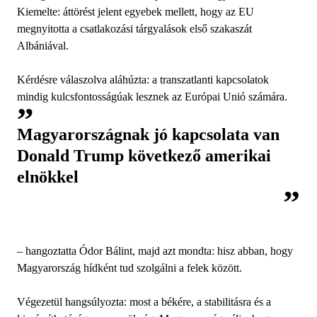
Kiemelte: áttörést jelent egyebek mellett, hogy az EU
megnyitotta a csatlakozási tárgyalások első szakaszát
Albániával.
Kérdésre válaszolva aláhúzta: a transzatlanti kapcsolatok
mindig kulcsfontosságúak lesznek az Európai Unió számára.
Magyarországnak jó kapcsolata van
Donald Trump következő amerikai
elnökkel
– hangoztatta Ódor Bálint, majd azt mondta: hisz abban, hogy
Magyarország hídként tud szolgálni a felek között.
Végezetül hangsúlyozta: most a békére, a stabilitásra és a