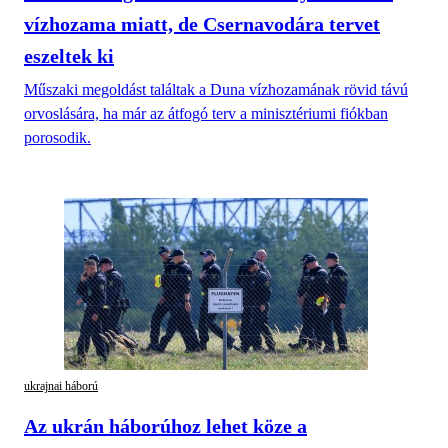
vízhozama miatt, de Csernavodára tervet
eszeltek ki
Műszaki megoldást találtak a Duna vízhozamának rövid távú
orvoslására, ha már az átfogó terv a minisztériumi fiókban
porosodik.
ukrajnai háború
Az ukrán háborúhoz lehet köze a