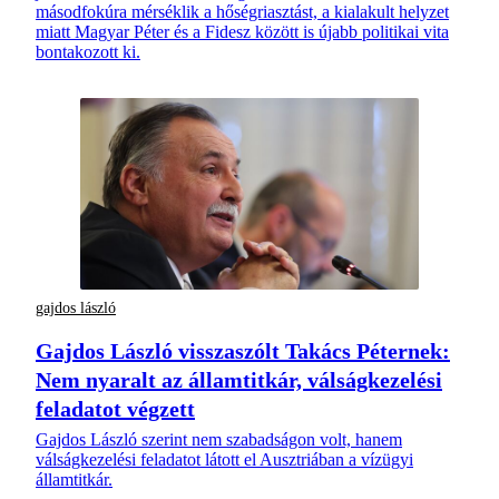
másodfokúra mérséklik a hőségriasztást, a kialakult helyzet
miatt Magyar Péter és a Fidesz között is újabb politikai vita
bontakozott ki.
gajdos lászló
Gajdos László visszaszólt Takács Péternek:
Nem nyaralt az államtitkár, válságkezelési
feladatot végzett
Gajdos László szerint nem szabadságon volt, hanem
válságkezelési feladatot látott el Ausztriában a vízügyi
államtitkár.