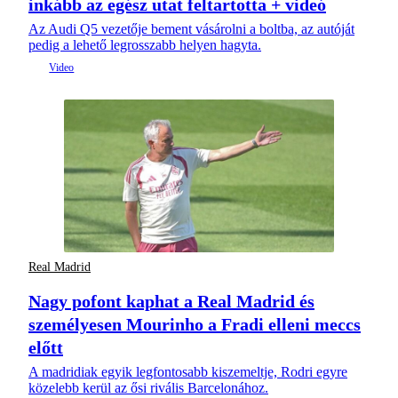
inkább az egész utat feltartotta + videó
Az Audi Q5 vezetője bement vásárolni a boltba, az autóját
pedig a lehető legrosszabb helyen hagyta.
Real Madrid
Nagy pofont kaphat a Real Madrid és
személyesen Mourinho a Fradi elleni meccs
előtt
A madridiak egyik legfontosabb kiszemeltje, Rodri egyre
közelebb kerül az ősi rivális Barcelonához.