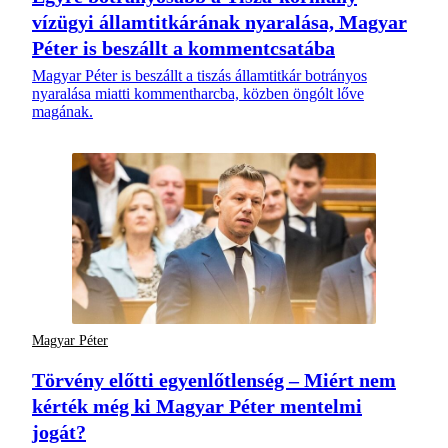
vízügyi államtitkárának nyaralása, Magyar
Péter is beszállt a kommentcsatába
Magyar Péter is beszállt a tiszás államtitkár botrányos
nyaralása miatti kommentharcba, közben öngólt lőve
magának.
Magyar Péter
Törvény előtti egyenlőtlenség – Miért nem
kérték még ki Magyar Péter mentelmi
jogát?