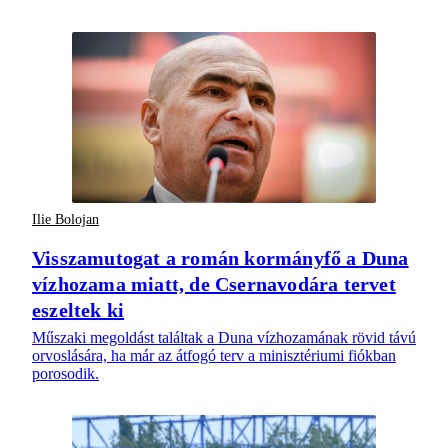
Ilie Bolojan
Visszamutogat a román kormányfő a Duna
vízhozama miatt, de Csernavodára tervet
eszeltek ki
Műszaki megoldást találtak a Duna vízhozamának rövid távú
orvoslására, ha már az átfogó terv a minisztériumi fiókban
porosodik.