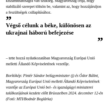
kiszámíthatóságra van szükség. Magyarország célja, hogy
stabilizáló szerepet töltsön be, valamint az, hogy hozzájáruljon
a feszültségek csillapításához.
Végső célunk a béke, különösen az
ukrajnai háború befejezése
– tette hozzá nyilatkozatában Magyarország Európai Unió
melletti Állandó Képviseletének vezetője.
Borítókép: Pintér Sándor belügyminiszter (j) és Ódor Bálint,
Magyarország Európai Unió melletti Állandó Képviseletének
vezetője az Európai Unió bel– és igazságügyi miniszterei
találkozójának kezdete előtt Brüsszelben 2024. december 12-én
(Fotó: MTI/Bodnár Boglárka)