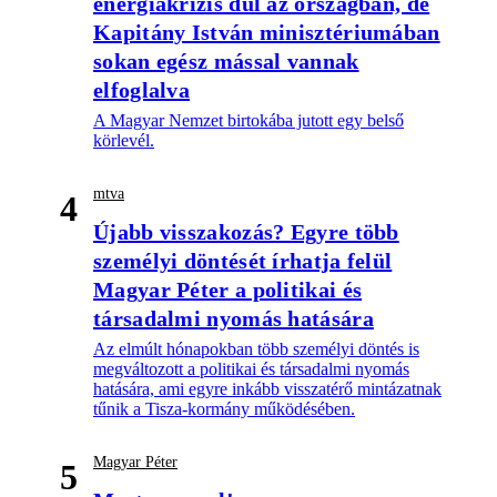
energiakrízis dúl az országban, de
Kapitány István minisztériumában
sokan egész mással vannak
elfoglalva
A Magyar Nemzet birtokába jutott egy belső
körlevél.
mtva
4
Újabb visszakozás? Egyre több
személyi döntését írhatja felül
Magyar Péter a politikai és
társadalmi nyomás hatására
Az elmúlt hónapokban több személyi döntés is
megváltozott a politikai és társadalmi nyomás
hatására, ami egyre inkább visszatérő mintázatnak
tűnik a Tisza-kormány működésében.
Magyar Péter
5