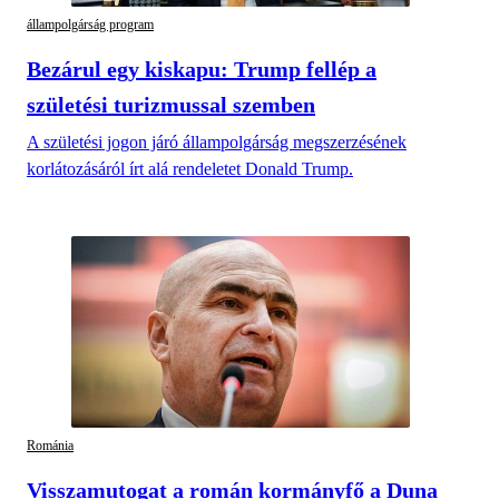
állampolgárság program
Bezárul egy kiskapu: Trump fellép a
születési turizmussal szemben
A születési jogon járó állampolgárság megszerzésének
korlátozásáról írt alá rendeletet Donald Trump.
Románia
Visszamutogat a román kormányfő a Duna