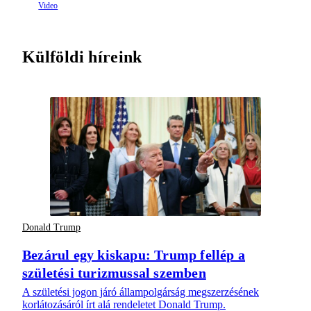
Külföldi híreink
Donald Trump
Bezárul egy kiskapu: Trump fellép a
születési turizmussal szemben
A születési jogon járó állampolgárság megszerzésének
korlátozásáról írt alá rendeletet Donald Trump.