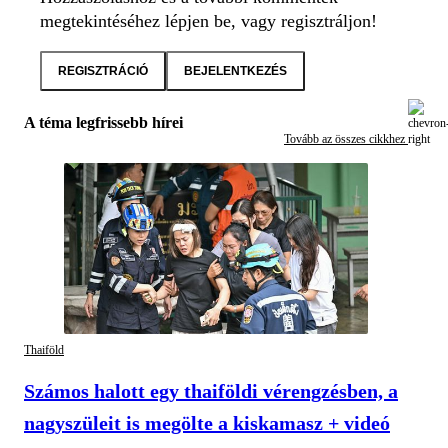
megtekintéséhez lépjen be, vagy regisztráljon!
REGISZTRÁCIÓ
BEJELENTKEZÉS
A téma legfrissebb hírei
Tovább az összes cikkhez
Thaiföld
Számos halott egy thaiföldi vérengzésben, a
nagyszüleit is megölte a kiskamasz + videó