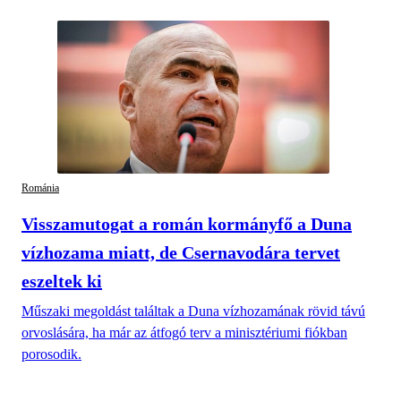
Románia
Visszamutogat a román kormányfő a Duna
vízhozama miatt, de Csernavodára tervet
eszeltek ki
Műszaki megoldást találtak a Duna vízhozamának rövid távú
orvoslására, ha már az átfogó terv a minisztériumi fiókban
porosodik.