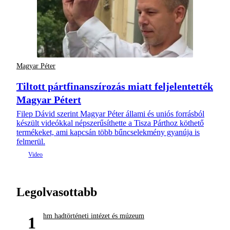
Magyar Péter
Tiltott pártfinanszírozás miatt feljelentették
Magyar Pétert
Filep Dávid szerint Magyar Péter állami és uniós forrásból
készült videókkal népszerűsíthette a Tisza Párthoz köthető
termékeket, ami kapcsán több bűncselekmény gyanúja is
felmerül.
Legolvasottabb
hm hadtörténeti intézet és múzeum
1