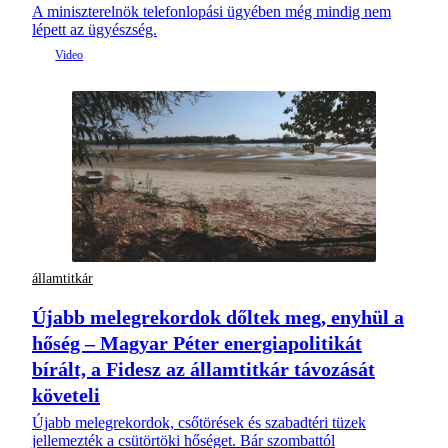
A miniszterelnök telefonlopási ügyében még mindig nem
lépett az ügyészség.
államtitkár
Újabb melegrekordok dőltek meg, enyhül a
hőség – Magyar Péter energiapolitikát
bírált, a Fidesz az államtitkár távozását
követeli
Újabb melegrekordok, csőtörések és szabadtéri tüzek
jellemezték a csütörtöki hőséget. Bár szombattól