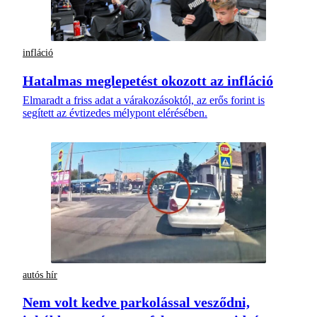
infláció
Hatalmas meglepetést okozott az infláció
Elmaradt a friss adat a várakozásoktól, az erős forint is
segített az évtizedes mélypont elérésében.
autós hír
Nem volt kedve parkolással vesződni,