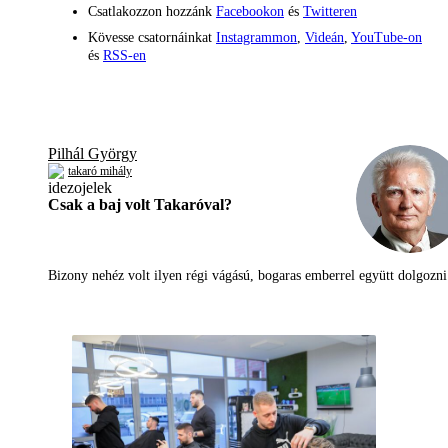
Csatlakozzon hozzánk
Facebookon
és
Twitteren
Kövesse csatornáinkat
Instagrammon
,
Videán
,
YouTube-on
és
RSS-en
Pilhál György
takaró mihály
Csak a baj volt Takaróval?
Bizony nehéz volt ilyen régi vágású, bogaras emberrel együtt dolgoz