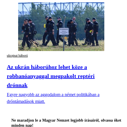
ukrajnai háború
Az ukrán háborúhoz lehet köze a
robbanóanyaggal megpakolt reptéri
drónnak
Egyre nagyobb az aggodalom a német politikában a
dróntámadások miatt.
Ne maradjon le a Magyar Nemzet legjobb írásairól, olvassa őket
minden nap!