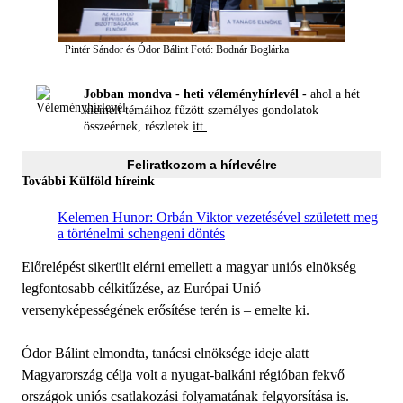
Pintér Sándor és Ódor Bálint
Fotó: Bodnár Boglárka
Jobban mondva - heti véleményhírlevél -
ahol a hét
kiemelt témáihoz fűzött személyes gondolatok
összeérnek, részletek
itt.
Feliratkozom a hírlevélre
További Külföld híreink
Kelemen Hunor: Orbán Viktor vezetésével született meg
a történelmi schengeni döntés
Előrelépést sikerült elérni emellett a magyar uniós elnökség
legfontosabb célkitűzése, az Európai Unió
versenyképességének erősítése terén is – emelte ki.
Ódor Bálint elmondta, tanácsi elnöksége ideje alatt
Magyarország célja volt a nyugat-balkáni régióban fekvő
országok uniós csatlakozási folyamatának felgyorsítása is.