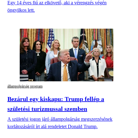
Egy 14 éves fiú az elkövető, aki a vérengzés végén
öngyilkos lett.
állampolgárság program
Bezárul egy kiskapu: Trump fellép a
születési turizmussal szemben
A születési jogon járó állampolgárság megszerzésének
korlátozásáról írt alá rendeletet Donald Trump.