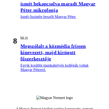
ismét bekapcsolva maradt Magyar
Péter mikrofonja
Ismét őszintén beszélt Magyar Péter.
hír tv
8
Megszólalt a közmédia frissen
kinevezett, majd kirúgott
főszerkesztője
Egyik korábbi munkahelyén kollégák voltak
Magyar Péterrel.
A Magyar Nemzet közéleti napilap konzervatív, nemzeti