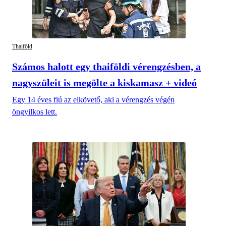
Thaiföld
Számos halott egy thaiföldi vérengzésben, a
nagyszüleit is megölte a kiskamasz + videó
Egy 14 éves fiú az elkövető, aki a vérengzés végén
öngyilkos lett.