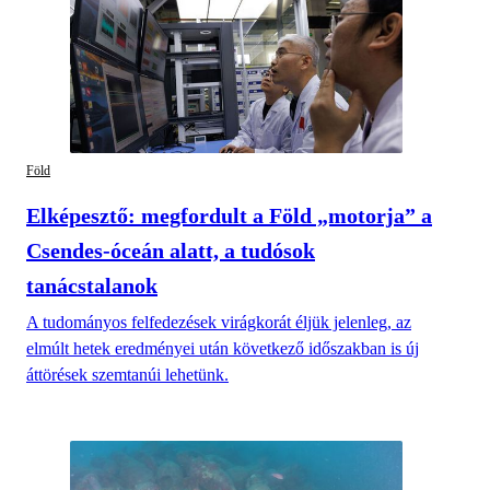
Föld
Elképesztő: megfordult a Föld „motorja” a
Csendes-óceán alatt, a tudósok
tanácstalanok
A tudományos felfedezések virágkorát éljük jelenleg, az
elmúlt hetek eredményei után következő időszakban is új
áttörések szemtanúi lehetünk.