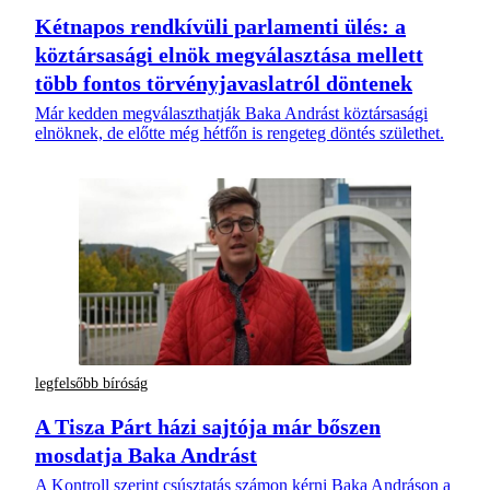
Kétnapos rendkívüli parlamenti ülés: a
köztársasági elnök megválasztása mellett
több fontos törvényjavaslatról döntenek
Már kedden megválaszthatják Baka Andrást köztársasági
elnöknek, de előtte még hétfőn is rengeteg döntés születhet.
legfelsőbb bíróság
A Tisza Párt házi sajtója már bőszen
mosdatja Baka Andrást
A Kontroll szerint csúsztatás számon kérni Baka Andráson a