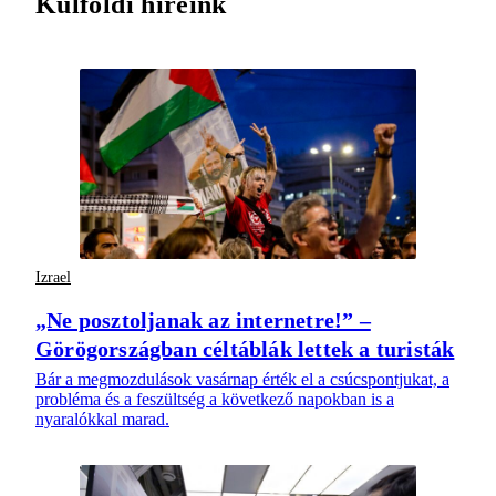
Külföldi híreink
Izrael
„Ne posztoljanak az internetre!” –
Görögországban céltáblák lettek a turisták
Bár a megmozdulások vasárnap érték el a csúcspontjukat, a
probléma és a feszültség a következő napokban is a
nyaralókkal marad.