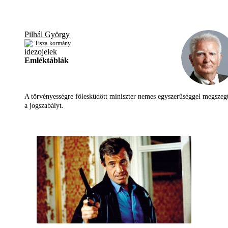
Pilhál György
Tisza-kormány
Emléktáblák
A törvényességre fölesküdött miniszter nemes egyszerűséggel megszeg
a jogszabályt.