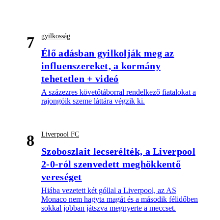
gyilkosság
7
Élő adásban gyilkolják meg az
influenszereket, a kormány
tehetetlen + videó
A százezres követőtáborral rendelkező fiatalokat a
rajongóik szeme láttára végzik ki.
Liverpool FC
8
Szoboszlait lecserélték, a Liverpool
2-0-ról szenvedett meghökkentő
vereséget
Hiába vezetett két góllal a Liverpool, az AS
Monaco nem hagyta magát és a második félidőben
sokkal jobban játszva megnyerte a meccset.