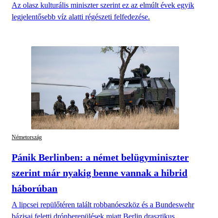
Az olasz kulturális miniszter szerint ez az elmúlt évek egyik
legjelentősebb víz alatti régészeti felfedezése.
Németország
Pánik Berlinben: a német belügyminiszter
szerint már nyakig benne vannak a hibrid
háborúban
A lipcsei repülőtéren talált robbanóeszköz és a Bundeswehr
bázisai feletti drónberepülések miatt Berlin drasztikus