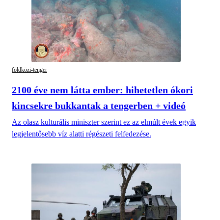
földközi-tenger
2100 éve nem látta ember: hihetetlen ókori
kincsekre bukkantak a tengerben + videó
Az olasz kulturális miniszter szerint ez az elmúlt évek egyik
legjelentősebb víz alatti régészeti felfedezése.