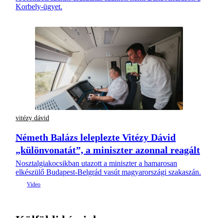
Korbely-ügyet.
vitézy dávid
Németh Balázs leleplezte Vitézy Dávid
„különvonatát”, a miniszter azonnal reagált
Nosztalgiakocsikban utazott a miniszter a hamarosan
elkészülő Budapest-Belgrád vasút magyarországi szakaszán.