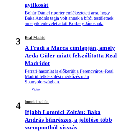
gyilkosát
Bohár Dániel riporter emlékeztetett arra, hogy
Baka András tagja volt annak a bírói testületnek,
amelyik enlevelet adott Korbely Jánosnak.
Real Madrid
3
A Fradi a Marca címlapján, amely
Arda Güler miatt felszólította Real
Madridot
Ferrari-hasonlat is előkerült a Ferencváros–Real
Madrid felkészülési mérkőzés után
Spanyolországban.
lomnici zoltán
4
Ifjabb Lomnici Zoltán: Baka
András bűnrészes, a jelölése több
szempontból visszás