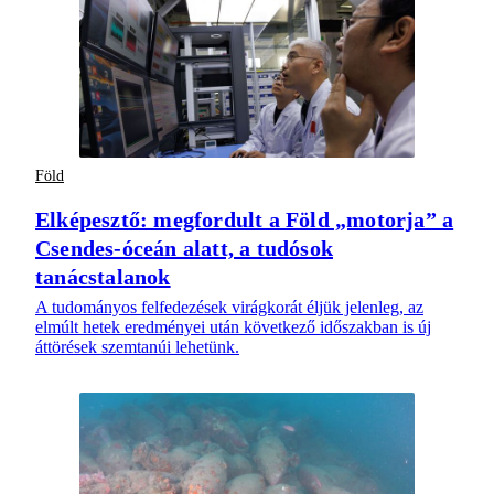
Föld
Elképesztő: megfordult a Föld „motorja” a
Csendes-óceán alatt, a tudósok
tanácstalanok
A tudományos felfedezések virágkorát éljük jelenleg, az
elmúlt hetek eredményei után következő időszakban is új
áttörések szemtanúi lehetünk.