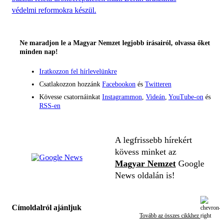
védelmi reformokra készül.
Ne maradjon le a Magyar Nemzet legjobb írásairól, olvassa őket
minden nap!
Iratkozzon fel hírlevelünkre
Csatlakozzon hozzánk
Facebookon
és
Twitteren
Kövesse csatornáinkat
Instagrammon
,
Videán
,
YouTube-on
és
RSS-en
A legfrissebb hírekért
kövess minket az
Magyar Nemzet
Google
News oldalán is!
Címoldalról ajánljuk
Tovább az összes cikkhez