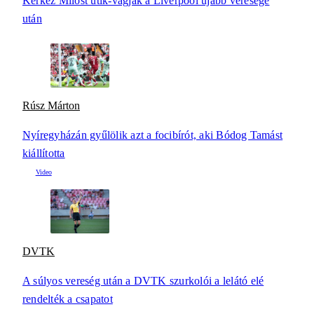
Kerkez Milost ütik-vágják a Liverpool újabb veresége
után
Rúsz Márton
Nyíregyházán gyűlölik azt a focibírót, aki Bódog Tamást
kiállította
DVTK
A súlyos vereség után a DVTK szurkolói a lelátó elé
rendelték a csapatot