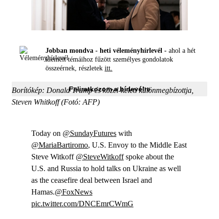
Jobban mondva - heti véleményhírlevél -
ahol a hét
kiemelt témáihoz fűzött személyes gondolatok
összeérnek, részletek
itt.
Feliratkozom a hírlevélre
Borítókép: Donald Trump és közel-keleti különmegbízottja,
Steven Whitkoff (Fotó: AFP)
Today on
@SundayFutures
with
@MariaBartiromo
, U.S. Envoy to the Middle East
Steve Witkoff
@SteveWitkoff
spoke about the
U.S. and Russia to hold talks on Ukraine as well
as the ceasefire deal between Israel and
Hamas.
@FoxNews
pic.twitter.com/DNCEmrCWmG