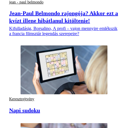
jean - paul belmondo
Jean-Paul Belmondo rajongója? Akkor ezt a
kvízt illene hibátlanul kitöltenie!
Kifulladásig, Borsalino, A profi – vajon mennyire emlékszik
a francia filmsztár legendás szerepeire?
Keresztrejtvény
Napi sudoku