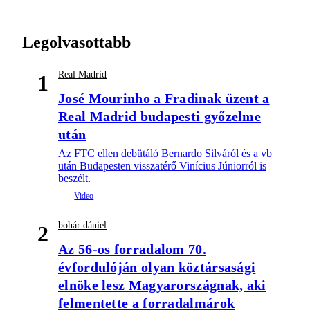
Legolvasottabb
Real Madrid
1
José Mourinho a Fradinak üzent a
Real Madrid budapesti győzelme
után
Az FTC ellen debütáló Bernardo Silváról és a vb
után Budapesten visszatérő Vinícius Júniorról is
beszélt.
bohár dániel
2
Az 56-os forradalom 70.
évfordulóján olyan köztársasági
elnöke lesz Magyarországnak, aki
felmentette a forradalmárok