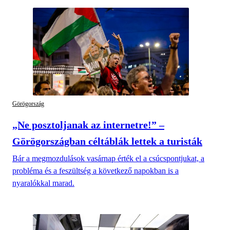
Görögország
„Ne posztoljanak az internetre!” –
Görögországban céltáblák lettek a turisták
Bár a megmozdulások vasárnap érték el a csúcspontjukat, a
probléma és a feszültség a következő napokban is a
nyaralókkal marad.