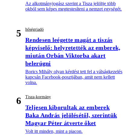
Az alkotmányjogász szerint a Tisza jelöltje több
okból sem képes megtestesíteni a nemzet egységét.
hőségriadó
5
Rendesen leégette magát a tiszás
képviselő: helyretették az emberek,
miután Orbán Viktorba akart
belerúgni
Borics Mihály olyan kérdést tett fel a válságkezelés
kapcsán Facebook-posztjában, amit nem kellett
volna.
Tisza-kormány
6
Teljesen kiborultak az emberek
Baka András jelölésétől, szerintük
Magyar Péter átverte őket
Volt itt minden, mint a piacon.