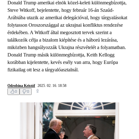
Donald Trump amerikai elnök közel-keleti különmegbízottja,
Steve Witkoff, bejelentette, hogy február 16-án Szaúd-
Arábiába utazik az amerikai delegációval, hogy tárgyalásokat
folytasson Oroszországgal az ukrajnai konfliktus rendezése
érdekében. A Witkoff által megosztott tervek szerint a
találkozók célja a bizalom kiépítése és a háború lezárása,
miközben hangsúlyozzák Ukrajna részvételét a folyamatban.
Donald Trump másik különmegbízottja, Keith Kellogg
korábban kijelentette, kevés esély van arra, hogy Európa
fizikailag ott lesz a tárgyalóasztalnál.
Odrobina Kristóf
2025. 02. 16. 18:58
0
0
0