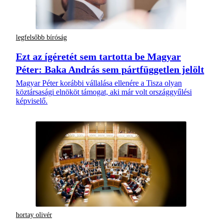
legfelsőbb bíróság
Ezt az ígéretét sem tartotta be Magyar
Péter: Baka András sem pártfüggetlen jelölt
Magyar Péter korábbi vállalása ellenére a Tisza olyan
köztársasági elnököt támogat, aki már volt országgyűlési
képviselő.
hortay olivér