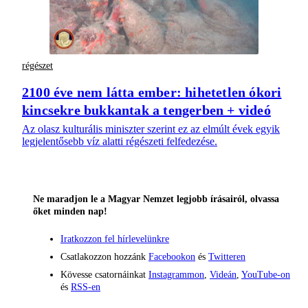
régészet
2100 éve nem látta ember: hihetetlen ókori
kincsekre bukkantak a tengerben + videó
Az olasz kulturális miniszter szerint ez az elmúlt évek egyik
legjelentősebb víz alatti régészeti felfedezése.
Ne maradjon le a Magyar Nemzet legjobb írásairól, olvassa
őket minden nap!
Iratkozzon fel hírlevelünkre
Csatlakozzon hozzánk
Facebookon
és
Twitteren
Kövesse csatornáinkat
Instagrammon
,
Videán
,
YouTube-on
és
RSS-en