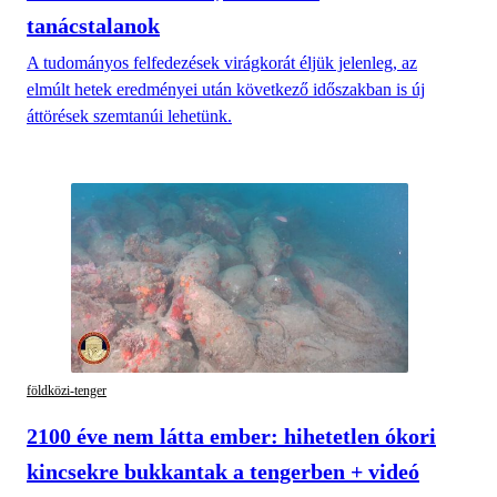
tanácstalanok
A tudományos felfedezések virágkorát éljük jelenleg, az
elmúlt hetek eredményei után következő időszakban is új
áttörések szemtanúi lehetünk.
földközi-tenger
2100 éve nem látta ember: hihetetlen ókori
kincsekre bukkantak a tengerben + videó