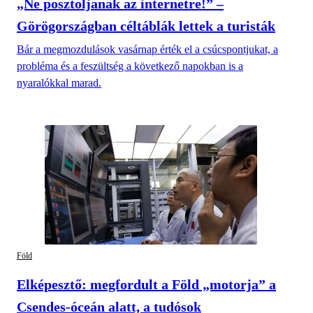
„Ne posztoljanak az internetre!” –
Görögországban céltáblák lettek a turisták
Bár a megmozdulások vasárnap érték el a csúcspontjukat, a
probléma és a feszültség a következő napokban is a
nyaralókkal marad.
Föld
Elképesztő: megfordult a Föld „motorja” a
Csendes-óceán alatt, a tudósok