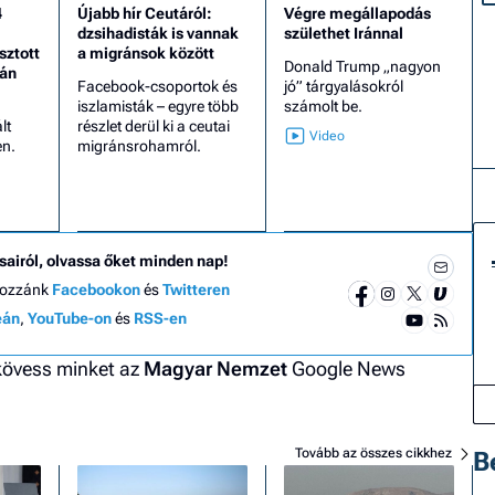
4
Újabb hír Ceutáról:
Végre megállapodás
dzsihadisták is vannak
születhet Iránnal
sztott
a migránsok között
Donald Trump „nagyon
tán
Facebook-csoportok és
jó” tárgyalásokról
iszlamisták – egyre több
számolt be.
lt
részlet derül ki a ceutai
en.
migránsrohamról.
sairól, olvassa őket minden nap!
hozzánk
Facebookon
és
Twitteren
eán
,
YouTube-on
és
RSS-en
 kövess minket az
Magyar Nemzet
Google News
Tovább az összes cikkhez
B