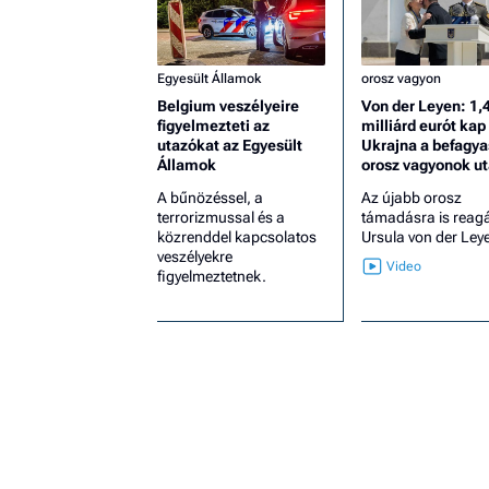
Egyesült Államok
orosz vagyon
Belgium veszélyeire
Von der Leyen: 1,
figyelmezteti az
milliárd eurót kap
utazókat az Egyesült
Ukrajna a befagya
Államok
orosz vagyonok u
A bűnözéssel, a
Az újabb orosz
terrorizmussal és a
támadásra is reagá
közrenddel kapcsolatos
Ursula von der Ley
veszélyekre
figyelmeztetnek.