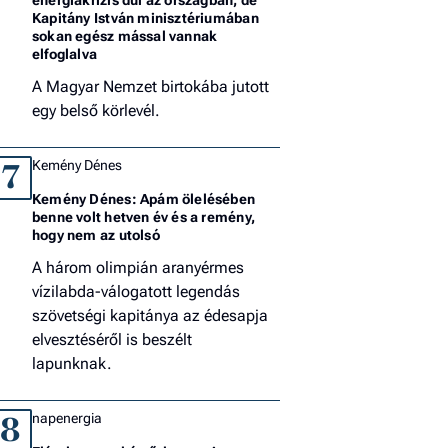
Kapitány István minisztériumában
sokan egész mással vannak
elfoglalva
A Magyar Nemzet birtokába jutott
egy belső körlevél.
Kemény Dénes
7
Kemény Dénes: Apám ölelésében
benne volt hetven év és a remény,
hogy nem az utolsó
A három olimpián aranyérmes
vízilabda-válogatott legendás
szövetségi kapitánya az édesapja
elvesztéséről is beszélt
lapunknak.
napenergia
8