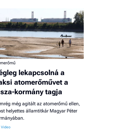
omerőmű
égleg lekapcsolná a
aksi atomerőművet a
isza-kormány tagja
mrég még agitált az atomerőmű ellen,
st helyettes államtitkár Magyar Péter
rmányában.