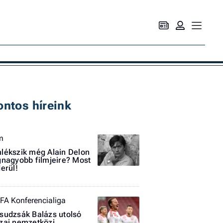
Ke
ontos híreink
lm
lékszik még Alain Delon
gnagyobb filmjeire? Most
derül!
FA Konferencialiga
sudzsák Balázs utolsó
zai nemzetközi