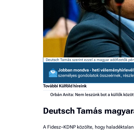
Deutsch Tamás szerint ezzel a magyar adófizetők pé
Jobban mondva - heti véleményhírlevél
személyes gondolatok összeérnek, részl
További Külföld híreink
Orbán Anita: Nem leszünk bot a küllők közöt
Deutsch Tamás magyará
A Fidesz–KDNP közölte, hogy haladéktalanu