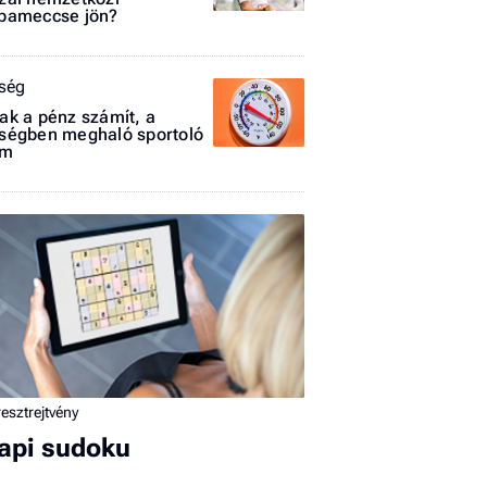
pameccse jön?
ség
ak a pénz számít, a
ségben meghaló sportoló
em
I
E
G
P
Jobba
- heti
vélem
esztrejtvény
api sudoku
Fel
a hí