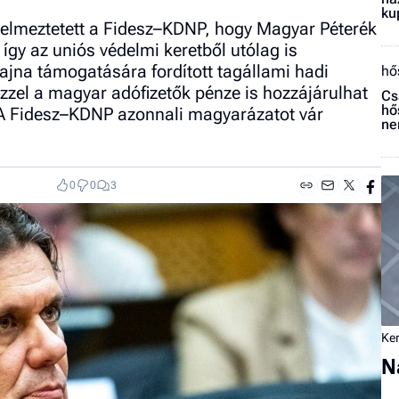
ku
igyelmeztetett a Fidesz–KDNP, hogy Magyar Péterék
 így az uniós védelmi keretből utólag is
ajna támogatására fordított tagállami hadi
hő
zzel a magyar adófizetők pénze is hozzájárulhat
Cs
hő
 A Fidesz–KDNP azonnali magyarázatot vár
n
0
0
3
Ker
N