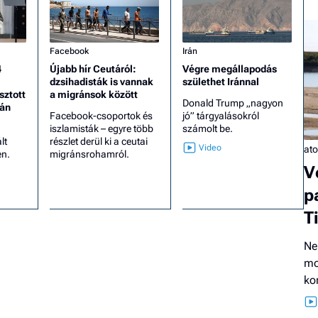
Facebook
Irán
4
Újabb hír Ceutáról:
Végre megállapodás
dzsihadisták is vannak
születhet Iránnal
sztott
a migránsok között
Donald Trump „nagyon
tán
Facebook-csoportok és
jó” tárgyalásokról
iszlamisták – egyre több
számolt be.
lt
részlet derül ki a ceutai
at
en.
migránsrohamról.
V
p
T
Ne
mo
ko