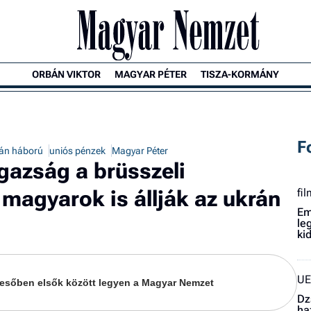
ORBÁN VIKTOR
MAGYAR PÉTER
TISZA-KORMÁNY
F
án háború
uniós pénzek
Magyar Péter
igazság a brüsszeli
 magyarok is állják az ukrán
fi
Em
le
ki
UE
keresőben elsők között legyen a Magyar Nemzet
Dz
ha