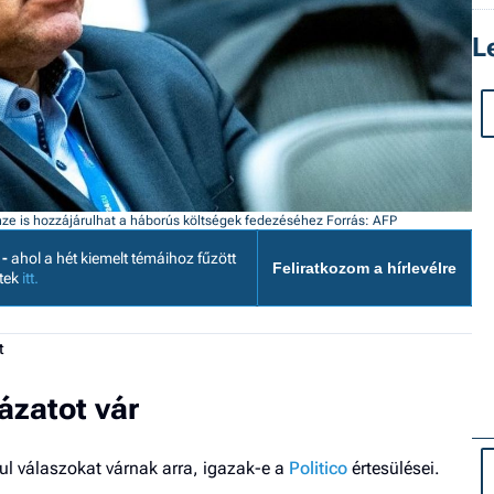
L
nze is hozzájárulhat a háborús költségek fedezéséhez
Forrás: AFP
 -
ahol a hét kiemelt témáihoz fűzött
Feliratkozom a hírlevélre
etek
itt.
t
zatot vár
l válaszokat várnak arra, igazak-e a
Politico
értesülései.