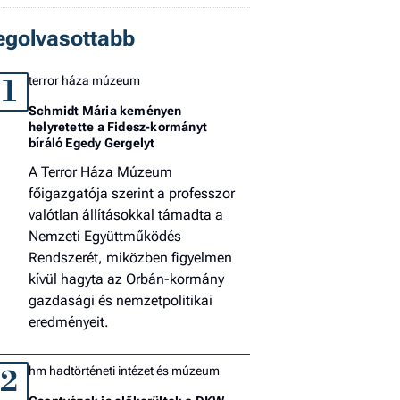
El
egolvasottabb
az
új
terror háza múzeum
1
Schmidt Mária keményen
helyretette a Fidesz-kormányt
bíráló Egedy Gergelyt
A Terror Háza Múzeum
főigazgatója szerint a professzor
valótlan állításokkal támadta a
Nemzeti Együttműködés
Rendszerét, miközben figyelmen
kívül hagyta az Orbán-kormány
gazdasági és nemzetpolitikai
eredményeit.
hm hadtörténeti intézet és múzeum
2