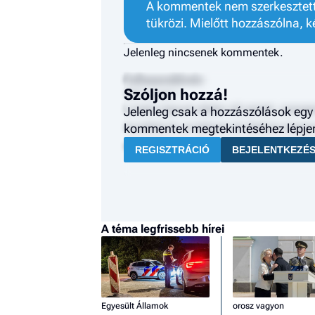
A kommentek nem szerkesztett 
tükrözi. Mielőtt hozzászólna, k
Jelenleg nincsenek kommentek.
Felhasználónév
Szóljon hozzá!
2024. január 1.
Lorem ipsum dolor sit amet, consec
Jelenleg csak a hozzászólások egy 
incididunt ut labore et dolore mag
kommentek megtekintéséhez lépjen 
exercitation ullamco laboris nisi 
REGISZTRÁCIÓ
BEJELENTKEZÉ
A téma legfrissebb hírei
Egyesült Államok
orosz vagyon