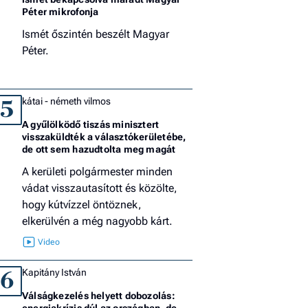
Péter mikrofonja
Ismét őszintén beszélt Magyar
Péter.
kátai - németh vilmos
5
A gyűlölködő tiszás minisztert
visszaküldték a választókerületébe,
de ott sem hazudtolta meg magát
A kerületi polgármester minden
vádat visszautasított és közölte,
hogy kútvízzel öntöznek,
elkerülvén a még nagyobb kárt.
Kapitány István
6
Válságkezelés helyett dobozolás:
energiakrízis dúl az országban, de