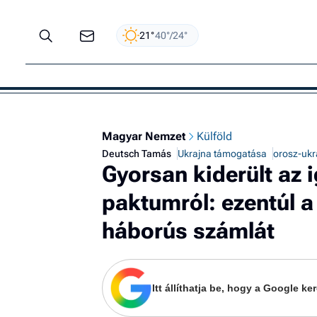
21°
40°/24°
Magyar Nemzet
Külföld
Deutsch Tamás
Ukrajna támogatása
orosz-ukr
Gyorsan kiderült az 
paktumról: ezentúl a
háborús számlát
Itt állíthatja be, hogy a Google 