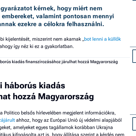
gyarázatot kérnek, hogy miért nem 
r embereket, valamint pontosan mennyi 
ánnak ezekre a célokra felhasználni.
i kijelentését, miszerint nem akarnak „
bot lenni a küllők
ahogy így néz ki ez a gyakorlatban.
háborús kiadás finanszírozásához járulhat hozzá Magyarország
yi háborús kiadás
lhat hozzá Magyarország
a Politico belsős hírlevelében megjelent információkra,
ájárult
ahhoz, hogy az Európai Unió új védelmi alapjából
egeket, amelyeket egyes tagállamok korábban Ukrajna
tikus kifogásolta azt is, hogy állítása szerint a kérdés nem