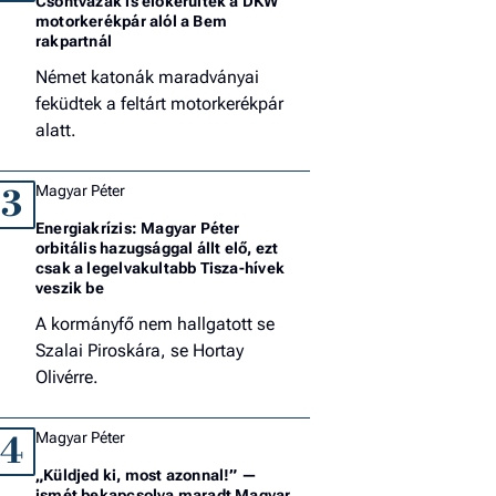
Csontvázak is előkerültek a DKW
motorkerékpár alól a Bem
rakpartnál
Német katonák maradványai
feküdtek a feltárt motorkerékpár
alatt.
Magyar Péter
3
Energiakrízis: Magyar Péter
orbitális hazugsággal állt elő, ezt
csak a legelvakultabb Tisza-hívek
veszik be
A kormányfő nem hallgatott se
Szalai Piroskára, se Hortay
Olivérre.
Magyar Péter
4
„Küldjed ki, most azonnal!” —
ismét bekapcsolva maradt Magyar