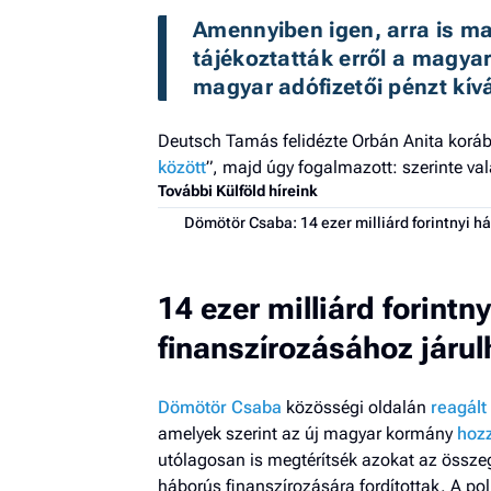
Amennyiben igen, arra is ma
tájékoztatták erről a magya
magyar adófizetői pénzt kív
Deutsch Tamás felidézte Orbán Anita korább
között
”, majd úgy fogalmazott: szerinte val
További Külföld híreink
Dömötör Csaba: 14 ezer milliárd forintnyi 
14 ezer milliárd forintn
finanszírozásához járu
Dömötör Csaba
közösségi oldalán
reagált
amelyek szerint az új magyar kormány
hozz
utólagosan is megtérítsék azokat az össz
háborús finanszírozására fordítottak. A poli