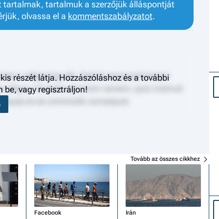
tartalmak, tartalmuk a szerzőjük álláspontját
érjük, olvassa el a
kommentszabályzatot
.
tetur adipiscing elit. Sed do eiusmod tempor
kis részét látja. Hozzászóláshoz és a további
na aliqua. Ut enim ad minim veniam, quis nostrud
be, vagy regisztráljon!
ut aliquip ex ea commodo consequat.
S
Tovább az összes cikkhez
Facebook
Irán