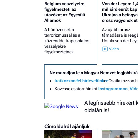
Belgium veszélyeire
Von der Leyen: 1,
figyelmezteti az
milliárd eurót kap
utazókat az Egyesült
Ukrajna a befagya
Államok
orosz vagyonok u
A bűnözéssel, a
Az újabb orosz
terrorizmussal és a
támadásra is reagá
közrenddel kapcsolatos
Ursula von der Ley
veszélyekre
figyelmeztetnek.
Ne maradjon le a Magyar Nemzet legjobb írá
Iratkozzon fel hírlevelünkre
Csatlakozzon 
Kövesse csatornáinkat
Instagrammon
,
Vid
A legfrissebb hírekért
oldalán is!
Címoldalról ajánljuk