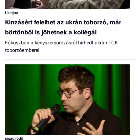
Ukrajna
Kínzásért felelhet az ukrán toborzó, már
börtönből is jöhetnek a kollégái
Fókuszban a kényszersorozásról hírhedt ukrán TCK
toborzóemberei.
újságíródíj