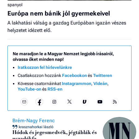
spanyol
Európa nem bánik jól gyermekeivel
A lakhatási válság a gazdag Európában igazán vészes
helyzetet idézett elő.
Ne maradjon le a Magyar Nemzet legjobb írásairól,
olvassa őket minden nap!
Iratkozzon fel hírlevelünkre
Csatlakozzon hozzánk
Facebookon
és
Twitteren
Kövesse csatornáinkat
Instagrammon
,
Videán
,
YouTube-on
és
RSS-en
Brém-Nagy Ferenc
krasznahorkai lászló
Hódok és jegesmedvék, jégtáblák és
uszadékfa