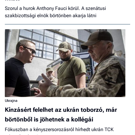
Szorul a hurok Anthony Fauci körül. A szenátusi
szakbizottsági elnök börtönben akarja látni
Ukrajna
Kínzásért felelhet az ukrán toborzó, már
börtönből is jöhetnek a kollégái
Fókuszban a kényszersorozásról hírhedt ukrán TCK