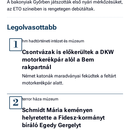
A bakonyiak Győrben játszották első nyári mérkőzésüket,
az ETO színeiben is rengetegen debütáltak.
Legolvasottabb
hm hadtörténeti intézet és múzeum
1
Csontvázak is előkerültek a DKW
motorkerékpár alól a Bem
rakpartnál
Német katonák maradványai feküdtek a feltárt
motorkerékpár alatt.
terror háza múzeum
2
Schmidt Mária keményen
helyretette a Fidesz-kormányt
bíráló Egedy Gergelyt