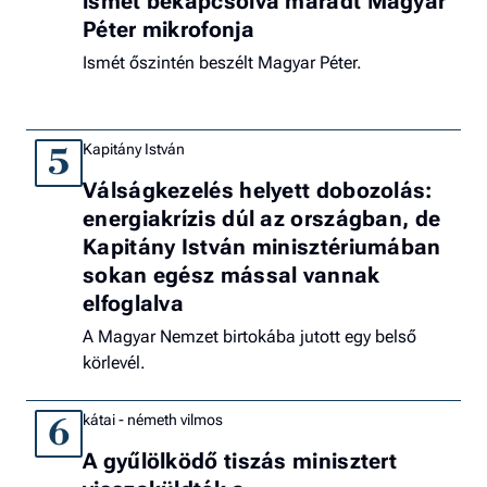
ismét bekapcsolva maradt Magyar
Péter mikrofonja
Ismét őszintén beszélt Magyar Péter.
Kapitány István
5
Válságkezelés helyett dobozolás:
energiakrízis dúl az országban, de
Kapitány István minisztériumában
sokan egész mással vannak
elfoglalva
A Magyar Nemzet birtokába jutott egy belső
körlevél.
kátai - németh vilmos
6
A gyűlölködő tiszás minisztert