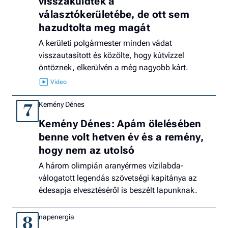
visszaküldték a
választókerületébe, de ott sem
hazudtolta meg magát
A kerületi polgármester minden vádat
visszautasított és közölte, hogy kútvízzel
öntöznek, elkerülvén a még nagyobb kárt.
Kemény Dénes
7
Kemény Dénes: Apám ölelésében
benne volt hetven év és a remény,
hogy nem az utolsó
A három olimpián aranyérmes vízilabda-
válogatott legendás szövetségi kapitánya az
édesapja elvesztéséről is beszélt lapunknak.
napenergia
8