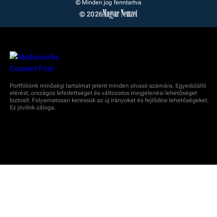
© Minden jog fenntartva
© 2026
Portfóliónk minőségi tartalmat jelent minden olvasó számára. Egyedülálló
elérést, országos lefedettséget és változatos megjelenési lehetőséget
biztosít. Folyamatosan keressük az új irányokat és fejlődési lehetőségeket.
Ez jövőnk záloga.