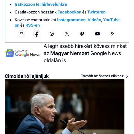
Iratkozzon fel hírlevelünkre
Csatlakozzon hozzánk
Facebookon
és
Twitteren
Kövesse csatornáinkat
Instagrammon
,
Videán
,
YouTube-
on
és
RSS-en
A legfrissebb hírekért kövess minket
az
Magyar Nemzet
Google News
oldalán is!
Címoldalról ajánljuk
Tovább az összes cikkhez