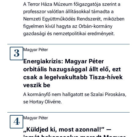
A Terror Háza Múzeum főigazgatója szerint a
professzor valótlan állításokkal támadta a
Nemzeti Együttműködés Rendszerét, miközben
figyelmen kívül hagyta az Orbán-kormány
gazdasági és nemzetpolitikai eredményeit.
Magyar Péter
3
Energiakrízis: Magyar Péter
orbitális hazugsággal állt elő, ezt
csak a legelvakultabb Tisza-hívek
veszik be
A kormányfő nem hallgatott se Szalai Piroskára,
se Hortay Olivérre.
Magyar Péter
4
„Küldjed ki, most azonnal!” —