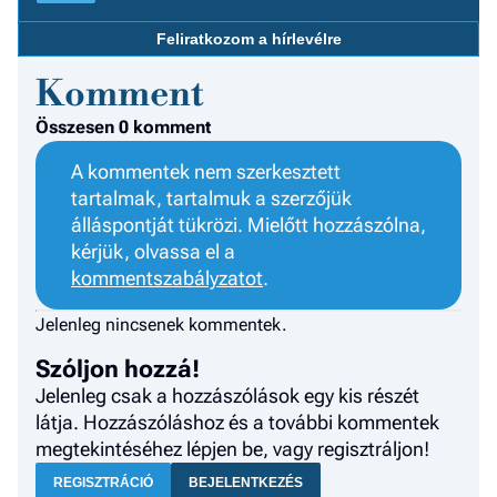
a h
Feliratkozom a hírlevélre
E
Komment
a
ú
Összesen 0 komment
A kommentek nem szerkesztett
tartalmak, tartalmuk a szerzőjük
álláspontját tükrözi. Mielőtt hozzászólna,
kérjük, olvassa el a
kommentszabályzatot
.
Jelenleg nincsenek kommentek.
Szóljon hozzá!
Jelenleg csak a hozzászólások egy kis részét
látja. Hozzászóláshoz és a további kommentek
megtekintéséhez lépjen be, vagy regisztráljon!
REGISZTRÁCIÓ
BEJELENTKEZÉS