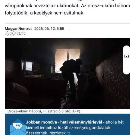
vámpíroknak nevezte az ukránokat. Az orosz–ukrán háború
folytatódik, a kedélyek nem csitulnak.
Magyar Nemzet
2026. 06. 12. 5:55
0
0
0
Jobb
Orosz–ukrán háború, illusztráció (Fotó: AFP)
- het
Jobban mondva - heti véleményhírlevél -
ahol a hét
véle
kiemelt témáihoz fűzött személyes gondolatok
összeérnek, részletek
itt.
Fe