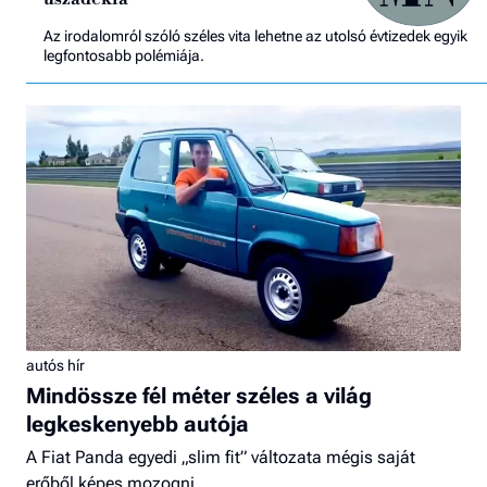
Az irodalomról szóló széles vita lehetne az utolsó évtizedek egyik
legfontosabb polémiája.
autós hír
Mindössze fél méter széles a világ
legkeskenyebb autója
A Fiat Panda egyedi „slim fit” változata mégis saját
erőből képes mozogni.