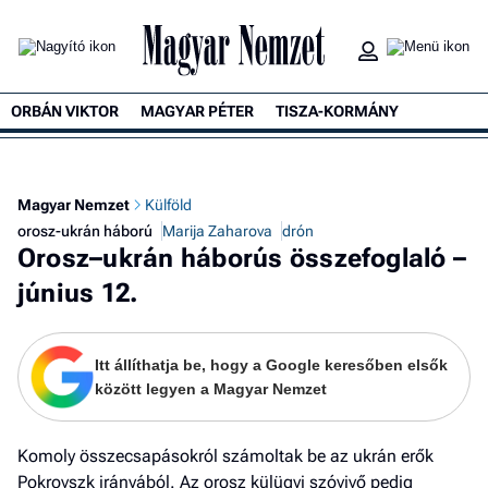
ORBÁN VIKTOR
MAGYAR PÉTER
TISZA-KORMÁNY
K
Magyar Nemzet
Külföld
orosz-ukrán háború
Marija Zaharova
drón
Orosz–ukrán háborús összefoglaló –
június 12.
Itt állíthatja be, hogy a Google keresőben elsők
között legyen a Magyar Nemzet
Komoly összecsapásokról számoltak be az ukrán erők
Pokrovszk irányából. Az orosz külügyi szóvivő pedig