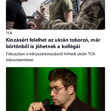
TCK
Kínzásért felelhet az ukrán toborzó, már
börtönből is jöhetnek a kollégái
Fókuszban a kényszersorozásról hírhedt ukrán TCK
toborzóemberei.