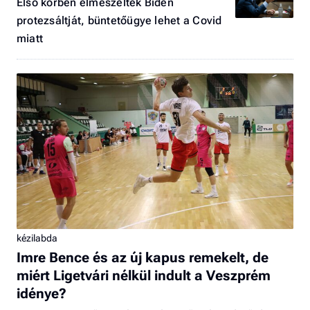
Első körben elmeszelték Biden
protezsáltját, büntetőügye lehet a Covid
miatt
kézilabda
Imre Bence és az új kapus remekelt, de
miért Ligetvári nélkül indult a Veszprém
idénye?