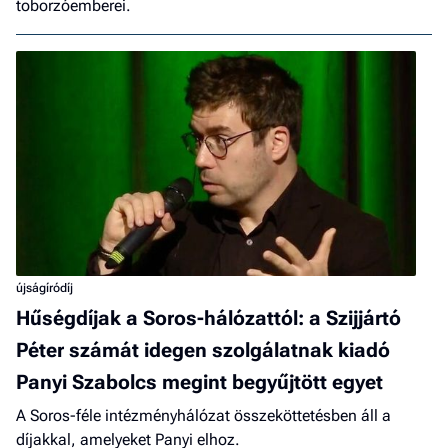
toborzóemberei.
újságíródíj
Hűségdíjak a Soros-hálózattól: a Szijjártó
Péter számát idegen szolgálatnak kiadó
Panyi Szabolcs megint begyűjtött egyet
A Soros-féle intézményhálózat összeköttetésben áll a
díjakkal, amelyeket Panyi elhoz.