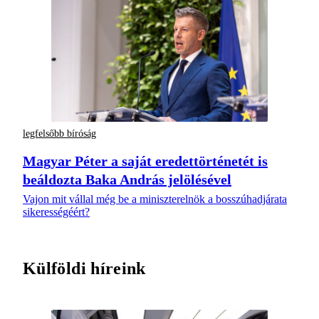
legfelsőbb bíróság
Magyar Péter a saját eredettörténetét is
beáldozta Baka András jelölésével
Vajon mit vállal még be a miniszterelnök a bosszúhadjárata
sikerességéért?
Külföldi híreink