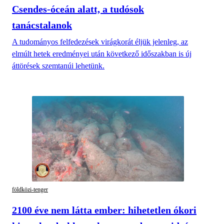
Csendes-óceán alatt, a tudósok
tanácstalanok
A tudományos felfedezések virágkorát éljük jelenleg, az
elmúlt hetek eredményei után következő időszakban is új
áttörések szemtanúi lehetünk.
földközi-tenger
2100 éve nem látta ember: hihetetlen ókori