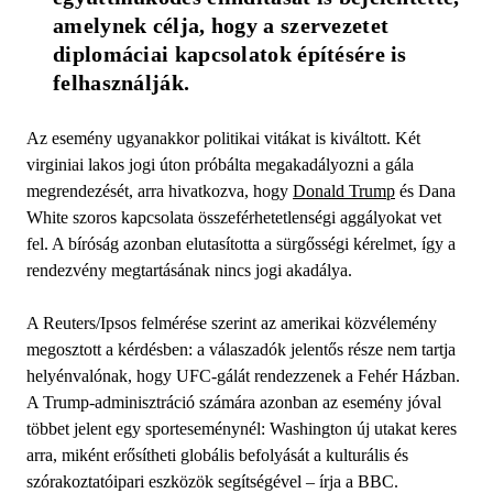
amelynek célja, hogy a szervezetet 
diplomáciai kapcsolatok építésére is 
felhasználják.
Az esemény ugyanakkor politikai vitákat is kiváltott. Két
virginiai lakos jogi úton próbálta megakadályozni a gála
megrendezését, arra hivatkozva, hogy
Donald Trump
és Dana
White szoros kapcsolata összeférhetetlenségi aggályokat vet
fel. A bíróság azonban elutasította a sürgősségi kérelmet, így a
rendezvény megtartásának nincs jogi akadálya.
A Reuters/Ipsos felmérése szerint az amerikai közvélemény
megosztott a kérdésben: a válaszadók jelentős része nem tartja
helyénvalónak, hogy UFC-gálát rendezzenek a Fehér Házban.
A Trump-adminisztráció számára azonban az esemény jóval
többet jelent egy sporteseménynél: Washington új utakat keres
arra, miként erősítheti globális befolyását a kulturális és
szórakoztatóipari eszközök segítségével – írja a BBC.