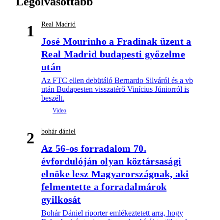
Legolvasottabb
Real Madrid
1
José Mourinho a Fradinak üzent a
Real Madrid budapesti győzelme
után
Az FTC ellen debütáló Bernardo Silváról és a vb
után Budapesten visszatérő Vinícius Júniorról is
beszélt.
bohár dániel
2
Az 56-os forradalom 70.
évfordulóján olyan köztársasági
elnöke lesz Magyarországnak, aki
felmentette a forradalmárok
gyilkosát
Bohár Dániel riporter emlékeztetett arra, hogy