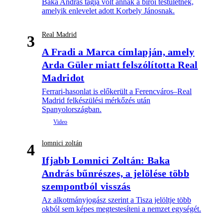
Baka András tagja volt annak a bírói testületnek,
amelyik enlevelet adott Korbely Jánosnak.
Real Madrid
3
A Fradi a Marca címlapján, amely
Arda Güler miatt felszólította Real
Madridot
Ferrari-hasonlat is előkerült a Ferencváros–Real
Madrid felkészülési mérkőzés után
Spanyolországban.
lomnici zoltán
4
Ifjabb Lomnici Zoltán: Baka
András bűnrészes, a jelölése több
szempontból visszás
Az alkotmányjogász szerint a Tisza jelöltje több
okból sem képes megtestesíteni a nemzet egységét.