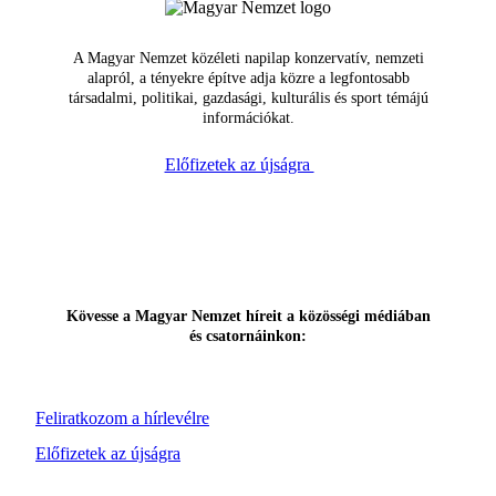
A Magyar Nemzet közéleti napilap konzervatív, nemzeti
alapról, a tényekre építve adja közre a legfontosabb
társadalmi, politikai, gazdasági, kulturális és sport témájú
információkat.
Előfizetek az újságra
Kövesse a Magyar Nemzet híreit a közösségi médiában
és csatornáinkon:
Feliratkozom a hírlevélre
Előfizetek az újságra