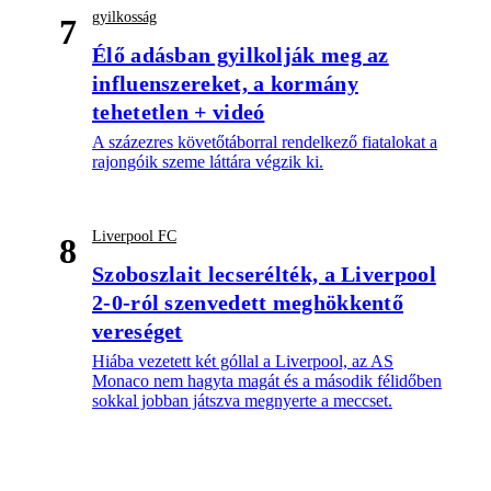
gyilkosság
7
Élő adásban gyilkolják meg az
influenszereket, a kormány
tehetetlen + videó
A százezres követőtáborral rendelkező fiatalokat a
rajongóik szeme láttára végzik ki.
Liverpool FC
8
Szoboszlait lecserélték, a Liverpool
2-0-ról szenvedett meghökkentő
vereséget
Hiába vezetett két góllal a Liverpool, az AS
Monaco nem hagyta magát és a második félidőben
sokkal jobban játszva megnyerte a meccset.