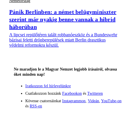
Németország
Pánik Berlinben: a német belügyminiszter
szerint már nyakig benne vannak a hibrid
háborúban
A lipcsei repülőtéren talált robbanóeszköz és a Bundeswehr
bázisai feletti drónberepülések miatt Berlin drasztikus
védelmi reformokra készül.
Ne maradjon le a Magyar Nemzet legjobb írásairól, olvassa
őket minden nap!
Iratkozzon fel hírlevelünkre
Csatlakozzon hozzánk
Facebookon
és
Twitteren
Kövesse csatornáinkat
Instagrammon
,
Videán
,
YouTube-on
és
RSS-en