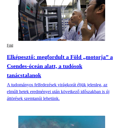
Föld
Elképesztő: megfordult a Föld „motorja” a
Csendes-óceán alatt, a tudósok
tanácstalanok
A tudományos felfedezések virágkorát éljük jelenleg, az
elmúlt hetek eredményei után következő időszakban is új
áttörések szemtanúi lehetünk.