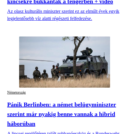
kincsekre bukkantak a tengerben + videó
Az olasz kulturális miniszter szerint ez az elmúlt évek egyik
legjelentősebb víz alatti régészeti felfedezése.
Németország
Pánik Berlinben: a német belügyminiszter
szerint már nyakig benne vannak a hibrid
háborúban
A lipcsei repülőtéren talált robbanóeszköz és a Bundeswehr