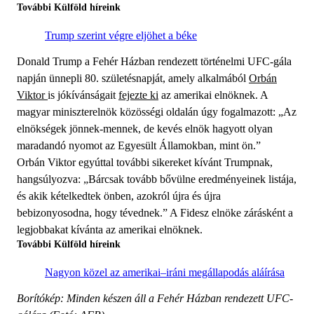
További Külföld híreink
Trump szerint végre eljöhet a béke
Donald Trump a Fehér Házban rendezett történelmi UFC-gála
napján ünnepli 80. születésnapját, amely alkalmából
Orbán
Viktor
is jókívánságait
fejezte ki
az amerikai elnöknek. A
magyar miniszterelnök közösségi oldalán úgy fogalmazott: „Az
elnökségek jönnek-mennek, de kevés elnök hagyott olyan
maradandó nyomot az Egyesült Államokban, mint ön.”
Orbán Viktor egyúttal további sikereket kívánt Trumpnak,
hangsúlyozva: „Bárcsak tovább bővülne eredményeinek listája,
és akik kételkedtek önben, azokról újra és újra
bebizonyosodna, hogy tévednek.” A Fidesz elnöke zárásként a
legjobbakat kívánta az amerikai elnöknek.
További Külföld híreink
Nagyon közel az amerikai–iráni megállapodás aláírása
Borítókép: Minden készen áll a Fehér Házban rendezett UFC-