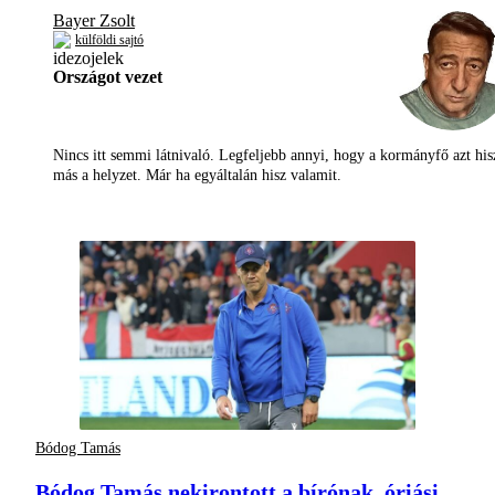
Bayer Zsolt
külföldi sajtó
Országot vezet
Nincs itt semmi látnivaló. Legfeljebb annyi, hogy a kormányfő azt his
más a helyzet. Már ha egyáltalán hisz valamit.
Bódog Tamás
Bódog Tamás nekirontott a bírónak, óriási