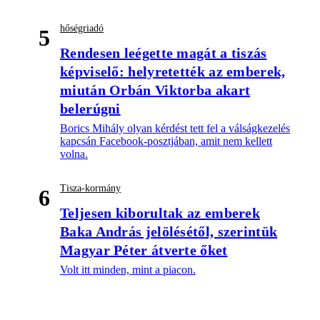
hőségriadó
5
Rendesen leégette magát a tiszás
képviselő: helyretették az emberek,
miután Orbán Viktorba akart
belerúgni
Borics Mihály olyan kérdést tett fel a válságkezelés
kapcsán Facebook-posztjában, amit nem kellett
volna.
Tisza-kormány
6
Teljesen kiborultak az emberek
Baka András jelölésétől, szerintük
Magyar Péter átverte őket
Volt itt minden, mint a piacon.