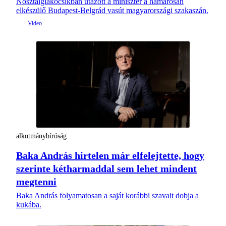
Nosztalgiakocsikban utazott a miniszter a hamarosan
elkészülő Budapest-Belgrád vasút magyarországi szakaszán.
alkotmánybíróság
Baka András hirtelen már elfelejtette, hogy
szerinte kétharmaddal sem lehet mindent
megtenni
Baka András folyamatosan a saját korábbi szavait dobja a
kukába.