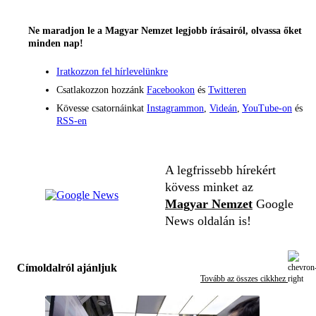
Ne maradjon le a Magyar Nemzet legjobb írásairól, olvassa őket
minden nap!
Iratkozzon fel hírlevelünkre
Csatlakozzon hozzánk
Facebookon
és
Twitteren
Kövesse csatornáinkat
Instagrammon
,
Videán
,
YouTube-on
és
RSS-en
A legfrissebb hírekért
kövess minket az
Magyar Nemzet
Google
News oldalán is!
Címoldalról ajánljuk
Tovább az összes cikkhez