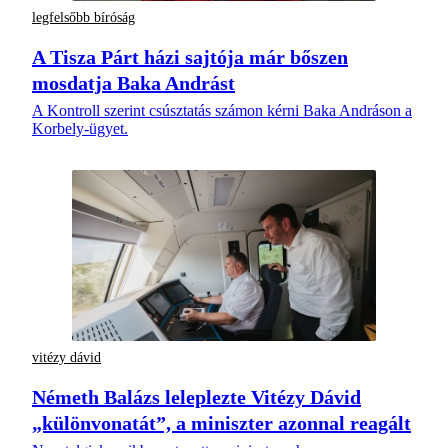
legfelsőbb bíróság
A Tisza Párt házi sajtója már bőszen
mosdatja Baka Andrást
A Kontroll szerint csúsztatás számon kérni Baka Andráson a
Korbely-ügyet.
vitézy dávid
Németh Balázs leleplezte Vitézy Dávid
„különvonatát”, a miniszter azonnal reagált