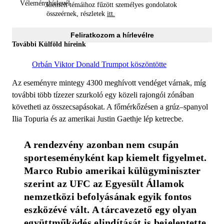
kiemelt témáihoz fűzött személyes gondolatok
összeérnek, részletek
itt.
Feliratkozom a hírlevélre
További Külföld híreink
Orbán Viktor Donald Trumpot köszöntötte
Az eseményre mintegy 4300 meghívott vendéget várnak, míg
további több tízezer szurkoló egy közeli rajongói zónában
követheti az összecsapásokat. A főmérkőzésen a grúz–spanyol
Ilia Topuria és az amerikai Justin Gaethje lép ketrecbe.
A rendezvény azonban nem csupán 
sporteseményként kap kiemelt figyelmet. 
Marco Rubio amerikai külügyminiszter 
szerint az UFC az Egyesült Államok 
nemzetközi befolyásának egyik fontos 
eszközévé vált. A tárcavezető egy olyan 
együttműködés elindítását is bejelentette, 