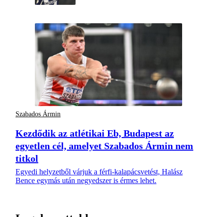
Szabados Ármin
Kezdődik az atlétikai Eb, Budapest az
egyetlen cél, amelyet Szabados Ármin nem
titkol
Egyedi helyzetből várjuk a férfi-kalapácsvetést, Halász
Bence egymás után negyedszer is érmes lehet.