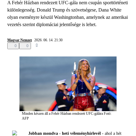
A Fehér Házban rendezett UFC-gála nem csupán sporttörténeti
különlegesség. Donald Trump és szövetségese, Dana White
olyan eseményre készül Washingtonban, amelynek az amerikai
vezetés szerint diplomáciai jelentősége is lehet.
Magyar Nemzet
2026. 06. 14. 21:30
0
0
0
Minden készen áll a Fehér Házban rendezett UFC-gálára
Fotó:
AFP
Jobban mondva - heti véleményhírlevél -
ahol a hét