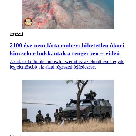
régészet
2100 éve nem látta ember: hihetetlen ókori
kincsekre bukkantak a tengerben + videó
Az olasz kulturális miniszter szerint ez az elmúlt évek egyik
legjelentősebb víz alatti régészeti felfedezése.