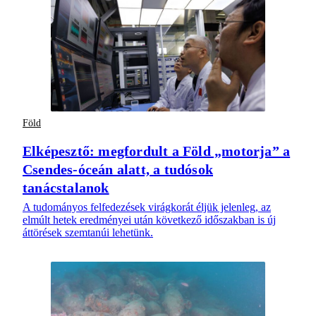
Föld
Elképesztő: megfordult a Föld „motorja” a
Csendes-óceán alatt, a tudósok
tanácstalanok
A tudományos felfedezések virágkorát éljük jelenleg, az
elmúlt hetek eredményei után következő időszakban is új
áttörések szemtanúi lehetünk.