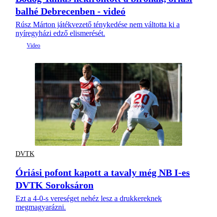
balhé Debrecenben - videó
Rúsz Márton játékvezető ténykedése nem váltotta ki a
nyíregyházi edző elismerését.
DVTK
Óriási pofont kapott a tavaly még NB I-es
DVTK Soroksáron
Ezt a 4-0-s vereséget nehéz lesz a drukkereknek
megmagyarázni.