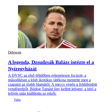
Debrecen
A legenda, Dzsudzsák Balázs intézte el a
Nyíregyházát
A DVSC az első félidőben rettenetesen focizott, a
másodikban a klub ikonikus játékosa mentette meg a
csapatot az újabb blamától. A meccs végén a feldühödött
vendégedzőt, Bódog Tamást úgy kellett lefogni, a bíró a
lefújás után kiállította az edzőt.