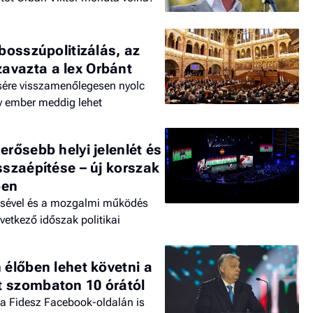
 bosszúpolitizálás, az
avazta a lex Orbánt
sére visszamenőlegesen nyolc
y ember meddig lehet
erősebb helyi jelenlét és
sszaépítése – új korszak
ben
sítésével és a mozgalmi működés
vetkező időszak politikai
 élőben lehet követni a
t szombaton 10 órától
 a Fidesz Facebook-oldalán is