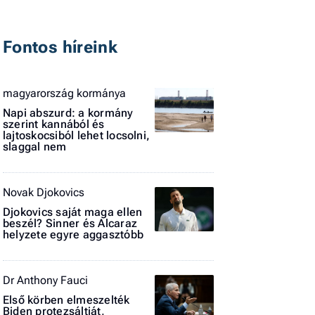
Fontos híreink
magyarország kormánya
Napi abszurd: a kormány
szerint kannából és
lajtoskocsiból lehet locsolni,
slaggal nem
Novak Djokovics
Djokovics saját maga ellen
beszél? Sinner és Alcaraz
helyzete egyre aggasztóbb
Dr Anthony Fauci
Első körben elmeszelték
Biden protezsáltját,