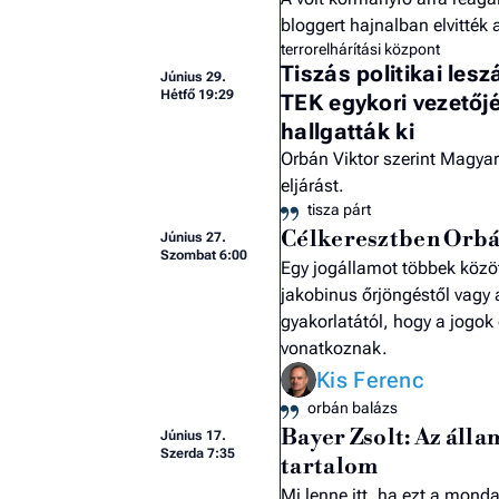
bloggert hajnalban elvitték
terrorelhárítási központ
Tiszás politikai les
Június 29.
Hétfő 19:29
TEK egykori vezetőj
hallgatták ki
Orbán Viktor szerint Magyar 
eljárást.
tisza párt
Célkeresztben Orbá
Június 27.
Szombat 6:00
Egy jogállamot többek közö
jakobinus őrjöngéstől vagy 
gyakorlatától, hogy a jogok
vonatkoznak.
Kis Ferenc
orbán balázs
Bayer Zsolt: Az álla
Június 17.
Szerda 7:35
tartalom
Mi lenne itt, ha ezt a mond