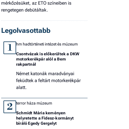
mérkőzésüket, az ETO színeiben is
rengetegen debütáltak.
Legolvasottabb
hm hadtörténeti intézet és múzeum
1
Csontvázak is előkerültek a DKW
motorkerékpár alól a Bem
rakpartnál
Német katonák maradványai
feküdtek a feltárt motorkerékpár
alatt.
terror háza múzeum
2
Schmidt Mária keményen
helyretette a Fidesz-kormányt
bíráló Egedy Gergelyt