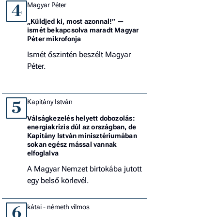
Magyar Péter
4
„Küldjed ki, most azonnal!” —
ismét bekapcsolva maradt Magyar
Péter mikrofonja
Ismét őszintén beszélt Magyar
Péter.
Kapitány István
5
Válságkezelés helyett dobozolás:
energiakrízis dúl az országban, de
Kapitány István minisztériumában
sokan egész mással vannak
elfoglalva
A Magyar Nemzet birtokába jutott
egy belső körlevél.
kátai - németh vilmos
6