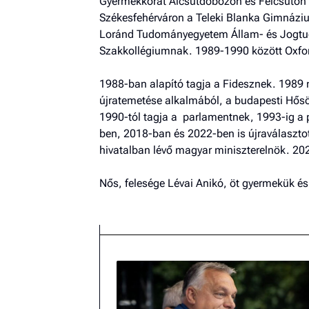
Gyermekkorát Alcsútdobozon és Felcsúton t
Székesfehérváron a Teleki Blanka Gimnázium
Loránd Tudományegyetem Állam- és Jogtudo
Szakkollégiumnak. 1989-1990 között Oxfo
1988-ban alapító tagja a Fidesznek. 1989 n
újratemetése alkalmából, a budapesti Hősök
1990-tól tagja a parlamentnek, 1993-ig a 
ben, 2018-ban és 2022-ben is újraválaszto
hivatalban lévő magyar miniszterelnök. 202
Nős, felesége Lévai Anikó, öt gyermekük é