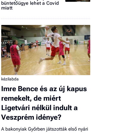
büntetőügye lehet a Covid
miatt
kézilabda
Imre Bence és az új kapus
remekelt, de miért
Ligetvári nélkül indult a
Veszprém idénye?
A bakonyiak Győrben játszották első nyári