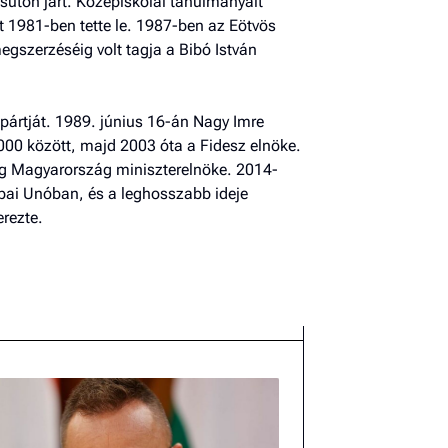
súton járt. Középiskolai tanulmányait
t 1981-ben tette le. 1987-ben az Eötvös
szerzéséig volt tagja a Bibó István
pártját. 1989. június 16-án Nagy Imre
2000 között, majd 2003 óta a Fidesz elnöke.
I
kig Magyarország miniszterelnöke. 2014-
E
ópai Unóban, és a leghosszabb ideje
erezte.
G
P
Jobba
- heti
vélem
Fel
a hí