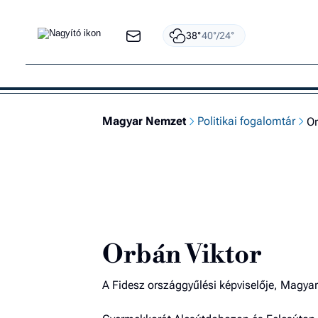
38°
40°/24°
Magyar Nemzet
Politikai fogalomtár
Or
Politi
Orbán Viktor
A Fidesz országgyűlési képviselője, Magya