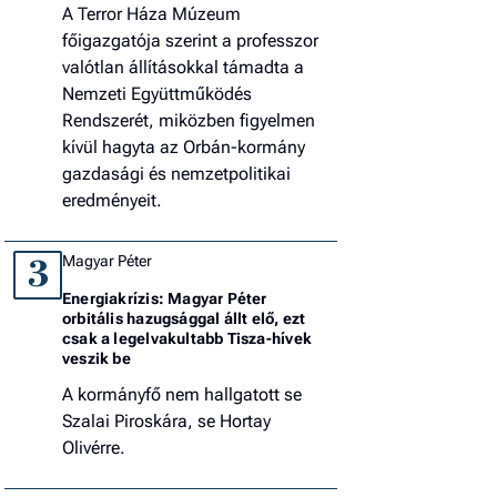
A Terror Háza Múzeum
főigazgatója szerint a professzor
valótlan állításokkal támadta a
Nemzeti Együttműködés
Rendszerét, miközben figyelmen
kívül hagyta az Orbán-kormány
gazdasági és nemzetpolitikai
eredményeit.
Magyar Péter
3
Energiakrízis: Magyar Péter
orbitális hazugsággal állt elő, ezt
csak a legelvakultabb Tisza-hívek
veszik be
A kormányfő nem hallgatott se
Szalai Piroskára, se Hortay
Olivérre.