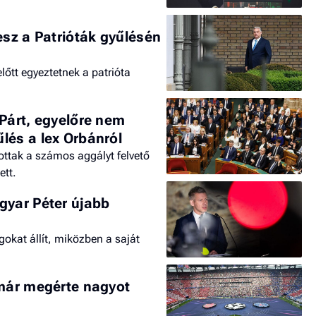
esz a Patrióták gyűlésén
lőtt egyeztetnek a patrióta
 Párt, egyelőre nem
lés a lex Orbánról
tottak a számos aggályt felvető
ett.
gyar Péter újabb
gokat állít, miközben a saját
 már megérte nagyot