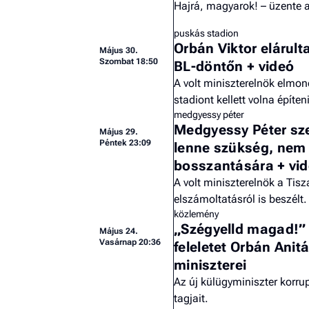
Hajrá, magyarok! – üzente 
puskás stadion
Orbán Viktor elárult
Május 30.
Szombat 18:50
BL-döntőn + videó
A volt miniszterelnök elmon
stadiont kellett volna építeni
medgyessy péter
Medgyessy Péter sze
Május 29.
Péntek 23:09
lenne szükség, nem 
bosszantására + vi
A volt miniszterelnök a Tis
elszámoltatásról is beszélt
közlemény
„Szégyelld magad!” –
Május 24.
Vasárnap 20:36
feleletet Orbán Ani
miniszterei
Az új külügyminiszter korr
tagjait.