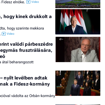
a Fidesz elnöke.
a, hogy kinek drukkolt a
dta, hogy szerinte mekkora
.
rint valódi párbeszédre
egymás frusztrálására,
deó
za átal beharangozott
.
 nyílt levélben adtak
tának a Fidesz-kormány
upcióval vádolta az Orbán-kormány