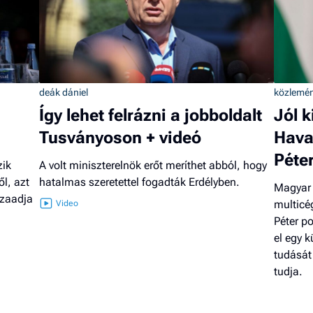
deák dániel
közlemé
Így lehet felrázni a jobboldalt
Jól k
Tusványoson + videó
Havas
Péte
zik
A volt miniszterelnök erőt meríthet abból, hogy
l, azt
hatalmas szeretettel fogadták Erdélyben.
Magyar 
szaadja
multicé
Péter po
el egy k
tudását
tudja.