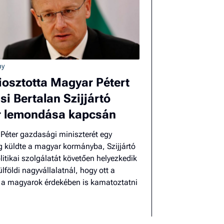
El
az
új
ny
iosztotta Magyar Pétert
i Bertalan Szijjártó
r lemondása kapcsán
Péter gazdasági miniszterét egy
g küldte a magyar kormányba, Szijjártó
litikai szolgálatát követően helyezkedik
ülföldi nagyvállalatnál, hogy ott a
 a magyarok érdekében is kamatoztatni