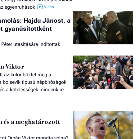
 az egyenruhások.
zámolás: Hajdu Jánost, a
ét gyanúsítottként
Péter utasítására indítottak
n Viktor
tt az különböztet meg a
a bolsevik típusú népbíróságok
 és a kötelességek mindenkire
m és a meghatározott
atot Orbán Viktor mondta volna?