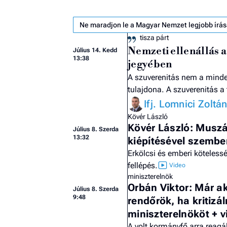
Ne maradjon le a Magyar Nemzet legjobb írás
tisza párt
Nemzeti ellenállás a
Július 14. Kedd
13:38
jegyében
A szuverenitás nem a minde
tulajdona. A szuverenitás a
Ifj. Lomnici Zoltá
Kövér László
Kövér László: Muszáj
Július 8. Szerda
13:32
kiépítésével szembe
Erkölcsi és emberi köteless
fellépés.
miniszterelnök
Orbán Viktor: Már ak
Július 8. Szerda
9:48
rendőrök, ha kritizá
miniszterelnököt + v
A volt kormányfő arra reagá