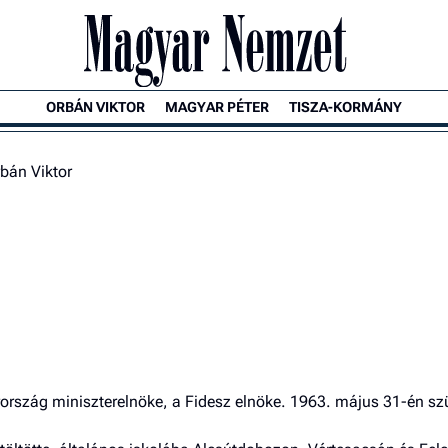
ORBÁN VIKTOR
MAGYAR PÉTER
TISZA-KORMÁNY
bán Viktor
kai fogalomtár
A Magyar Nemzet mel
rország miniszterelnöke, a Fidesz elnöke. 1963. május 31-én sz