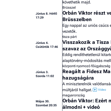
követhetik majd.
Brüsszel
Orbán Viktor részt v
Június 8. Hétfő
17:29
Brüsszelben
Egy nappal az uniós csúcs e
vezetők.
tisza párt
Visszakozik a Tisza
Június 4.
Csütörtök 17:46
szavaz az Országgyű
Eddig rendíthetetlenül kitar
alaptörvény-módosítás mell
központi nyomozó főügyészség
Reagált a Fidesz Ma
Június 3.
Szerda 11:02
hazugságára
A miniszterelnök valótlansá
múltjáról hallgat.
magyarország
Orbán Viktor: Ezért
Május 30.
Szombat 20:35
álmodni + videó