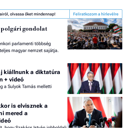
airól, olvassa őket mindennap!
Feliratkozom a hírlevélre
 polgári gondolat
nkori parlamenti többség
 teljes magyar nemzet sajátja.
n
 kiállnunk a diktatúra
n + videó
ég a Sulyok Tamás melletti
kor is elvisznek a
lni mered a
ideó
lt, hogy Szakács István jobboldali