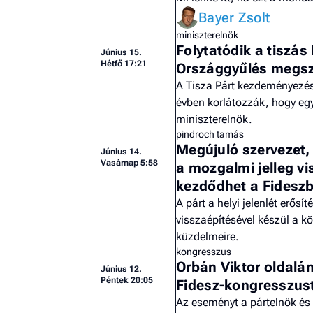
Bayer Zsolt
miniszterelnök
Folytatódik a tiszás
Június 15.
Hétfő 17:21
Országgyűlés megsz
A Tisza Párt kezdeményezé
évben korlátozzák, hogy eg
miniszterelnök.
pindroch tamás
Megújuló szervezet, 
Június 14.
Vasárnap 5:58
a mozgalmi jelleg vi
kezdődhet a Fidesz
A párt a helyi jelenlét erő
visszaépítésével készül a kö
küzdelmeire.
kongresszus
Orbán Viktor oldalán
Június 12.
Péntek 20:05
Fidesz-kongresszus
Az eseményt a pártelnök és