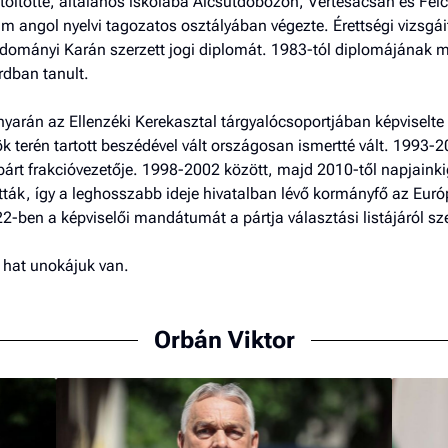
öltötte, általános iskolába Alcsútdobozon, Vértesacsán és Felc
 angol nyelvi tagozatos osztályában végezte. Érettségi vizsgái
mányi Karán szerzett jogi diplomát. 1983-tól diplomájának meg
rdban tanult.
yarán az Ellenzéki Kerekasztal tárgyalócsoportjában képviselte 
 terén tartott beszédével vált országosan ismertté vált. 1993-
párt frakcióvezetője. 1998-2002 között, majd 2010-től napjain
tták, így a leghosszabb ideje hivatalban lévő kormányfő az Eur
2-ben a képviselői mandátumát a pártja választási listájáról sz
s hat unokájuk van.
Orbán Viktor