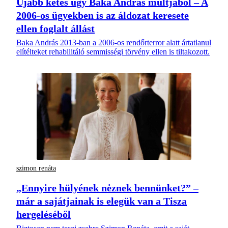
Újabb kétes ügy Baka András múltjából – A
2006-os ügyekben is az áldozat keresete
ellen foglalt állást
Baka András 2013-ban a 2006-os rendőrterror alatt ártatlanul
elítélteket rehabilitáló semmisségi törvény ellen is tiltakozott.
szimon renáta
„Ennyire hülyének nėznek bennünket?” –
már a sajátjainak is elegük van a Tisza
hergeléséből