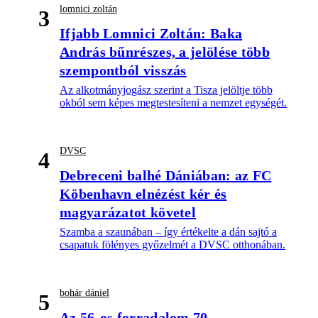
lomnici zoltán
3
Ifjabb Lomnici Zoltán: Baka
András bűnrészes, a jelölése több
szempontból visszás
Az alkotmányjogász szerint a Tisza jelöltje több
okból sem képes megtestesíteni a nemzet egységét.
DVSC
4
Debreceni balhé Dániában: az FC
Köbenhavn elnézést kér és
magyarázatot követel
Szamba a szaunában – így értékelte a dán sajtó a
csapatuk fölényes győzelmét a DVSC otthonában.
bohár dániel
5
Az 56-os forradalom 70.