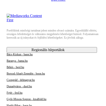
Portfóliónk minőségi tartalmat jelent minden olvasó számára. Egyedülálló elérést,
országos lefedettséget és változatos megjelenési lehetőséget biztosít. Folyamatosan
keressük az új irányokat és fejlődési lehetőségeket. Ez jövőnk záloga.
Regionális hírportálok
Bács-Kiskun - baon.hu
Baranya - bama.hu
Békés - beol.hu
Borsod-Abaúj-Zemplén - boon.hu
Csongrád - delmagyar.hu
Dunaújváros - duol.hu
Fejér - feol.hu
Győr-Moson-Sopron - kisalfold.hu
Hajdú-Bihar - haon.hu