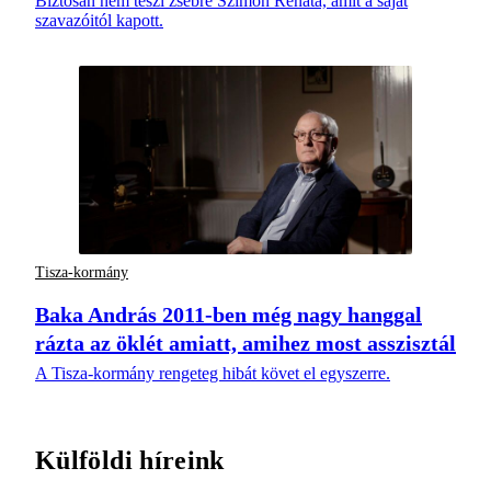
Biztosan nem teszi zsebre Szimon Renáta, amit a saját
szavazóitól kapott.
Tisza-kormány
Baka András 2011-ben még nagy hanggal
rázta az öklét amiatt, amihez most asszisztál
A Tisza-kormány rengeteg hibát követ el egyszerre.
Külföldi híreink