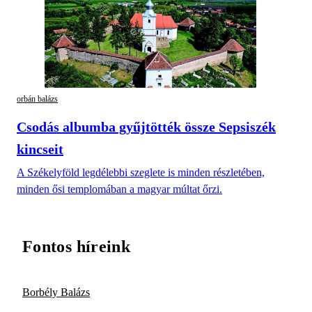
orbán balázs
Csodás albumba gyűjtötték össze Sepsiszék
kincseit
A Székelyföld legdélebbi szeglete is minden részletében,
minden ősi templomában a magyar múltat őrzi.
Fontos híreink
Borbély Balázs