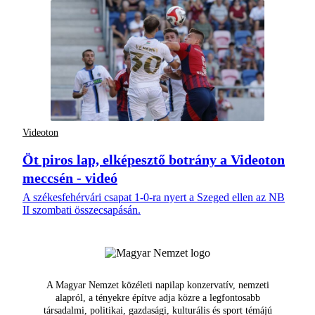
Videoton
Öt piros lap, elképesztő botrány a Videoton
meccsén - videó
A székesfehérvári csapat 1-0-ra nyert a Szeged ellen az NB
II szombati összecsapásán.
A Magyar Nemzet közéleti napilap konzervatív, nemzeti
alapról, a tényekre építve adja közre a legfontosabb
társadalmi, politikai, gazdasági, kulturális és sport témájú