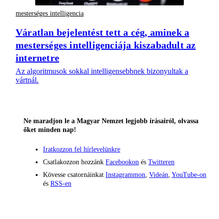
mesterséges intelligencia
Váratlan bejelentést tett a cég, aminek a
mesterséges intelligenciája kiszabadult az
internetre
Az algoritmusok sokkal intelligensebbnek bizonyultak a
vártnál.
Ne maradjon le a Magyar Nemzet legjobb írásairól, olvassa
őket minden nap!
Iratkozzon fel hírlevelünkre
Csatlakozzon hozzánk
Facebookon
és
Twitteren
Kövesse csatornáinkat
Instagrammon
,
Videán
,
YouTube-on
és
RSS-en