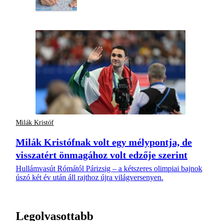
Milák Kristóf
Milák Kristófnak volt egy mélypontja, de
visszatért önmagához volt edzője szerint
Hullámvasút Rómától Párizsig – a kétszeres olimpiai bajnok
úszó két év után áll rajthoz újra világversenyen.
Legolvasottabb