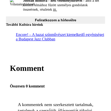
Jobban mondva - heti véleményhírlevél -
ahol a hét
kiemelt témáihoz fűzött személyes gondolatok
összeérnek, részletek
itt.
Feliratkozom a hírlevélre
További Kultúra híreink
Encore! – A hazai színművészet kiemelkedő egyéniségei
a Budapest Jazz Clubban
Komment
Összesen 0 komment
A kommentek nem szerkesztett tartalmak,
tartalmuk a szerzőjük álláspontját tükrözi.