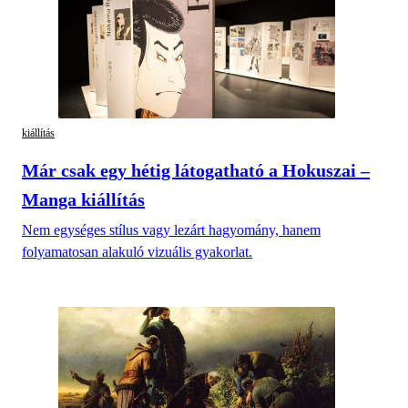
kiállítás
Már csak egy hétig látogatható a Hokuszai –
Manga kiállítás
Nem egységes stílus vagy lezárt hagyomány, hanem
folyamatosan alakuló vizuális gyakorlat.