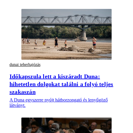
dunai teherhajózás
Időkapszula lett a kiszáradt Duna:
hihetetlen dolgokat találni a folyó teljes
szakaszán
A Duna egyszerre nyújt hátborzongató és lenyűgöző
látványt.