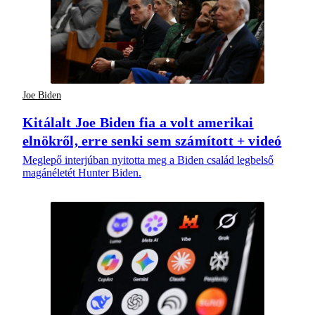
Joe Biden
Kitálalt Joe Biden fia a volt amerikai
elnökről, erre senki sem számított + videó
Meglepő interjúban nyitotta meg a Biden család legbelső
magánéletét Hunter Biden.