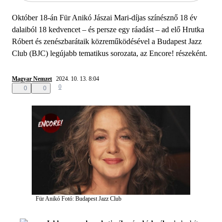
Október 18-án Für Anikó Jászai Mari-díjas színésznő 18 év
dalaiból 18 kedvencet – és persze egy ráadást – ad elő Hrutka
Róbert és zenészbarátaik közreműködésével a Budapest Jazz
Club (BJC) legújabb tematikus sorozata, az Encore! részeként.
Magyar Nemzet
2024. 10. 13. 8:04
0
0
0
Für Anikó
Fotó: Budapest Jazz Club