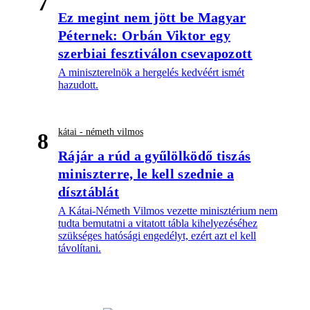
7
Ez megint nem jött be Magyar
Péternek: Orbán Viktor egy
szerbiai fesztiválon csevapozott
A miniszterelnök a hergelés kedvéért ismét
hazudott.
kátai - németh vilmos
8
Rájár a rúd a gyűlölködő tiszás
miniszterre, le kell szednie a
dísztáblát
A Kátai-Németh Vilmos vezette minisztérium nem
tudta bemutatni a vitatott tábla kihelyezéséhez
szükséges hatósági engedélyt, ezért azt el kell
távolítani.