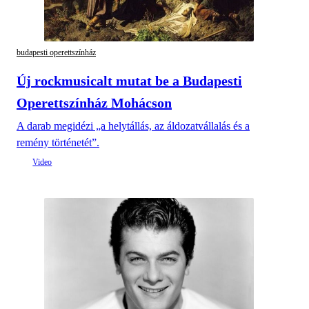
budapesti operettszínház
Új rockmusicalt mutat be a Budapesti
Operettszínház Mohácson
A darab megidézi „a helytállás, az áldozatvállalás és a
remény történetét”.