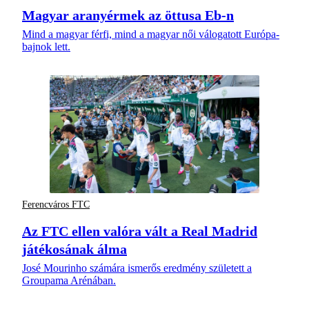
Magyar aranyérmek az öttusa Eb-n
Mind a magyar férfi, mind a magyar női válogatott Európa-
bajnok lett.
Ferencváros FTC
Az FTC ellen valóra vált a Real Madrid
játékosának álma
José Mourinho számára ismerős eredmény született a
Groupama Arénában.