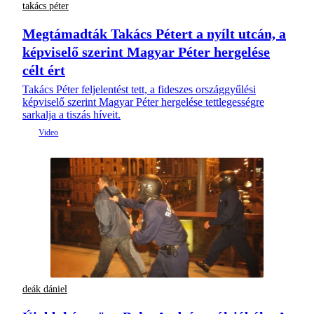
takács péter
Megtámadták Takács Pétert a nyílt utcán, a
képviselő szerint Magyar Péter hergelése
célt ért
Takács Péter feljelentést tett, a fideszes országgyűlési
képviselő szerint Magyar Péter hergelése tettlegességre
sarkalja a tiszás híveit.
deák dániel