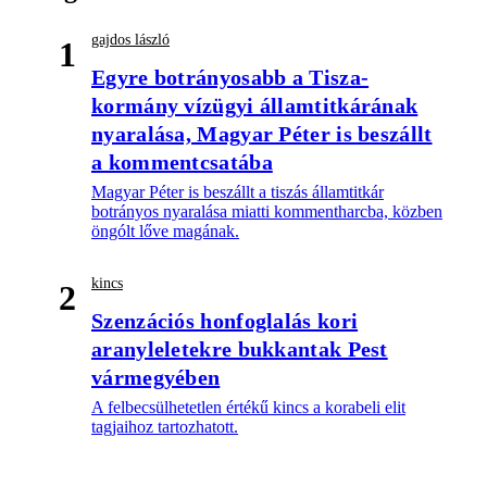
gajdos lászló
1
Egyre botrányosabb a Tisza-
kormány vízügyi államtitkárának
nyaralása, Magyar Péter is beszállt
a kommentcsatába
Magyar Péter is beszállt a tiszás államtitkár
botrányos nyaralása miatti kommentharcba, közben
öngólt lőve magának.
kincs
2
Szenzációs honfoglalás kori
aranyleletekre bukkantak Pest
vármegyében
A felbecsülhetetlen értékű kincs a korabeli elit
tagjaihoz tartozhatott.