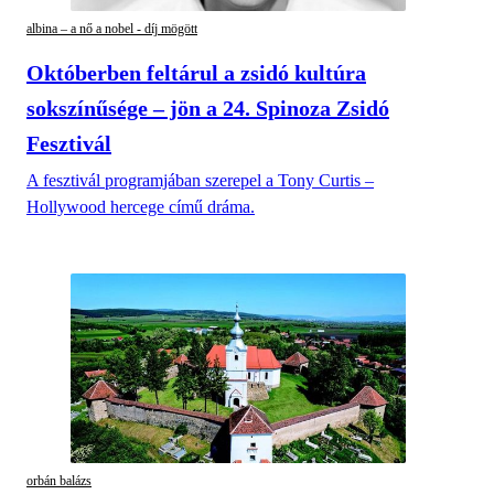
albina – a nő a nobel - díj mögött
Októberben feltárul a zsidó kultúra
sokszínűsége – jön a 24. Spinoza Zsidó
Fesztivál
A fesztivál programjában szerepel a Tony Curtis –
Hollywood hercege című dráma.
orbán balázs