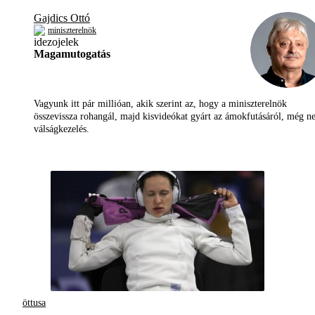
Gajdics Ottó
miniszterelnök
Magamutogatás
Vagyunk itt pár millióan, akik szerint az, hogy a miniszterelnök
összevissza rohangál, majd kisvideókat gyárt az ámokfutásáról, még 
válságkezelés.
öttusa