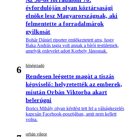
évfordulóján olyan köztársasági
elnöke lesz Magyarországnak, aki
felmentette a forradalmárok
gyilkosát
Bohár Dániel riporter emlékeztetett arra, hogy
Baka András tagja volt annak a bírói testületnek,
amelyik enlevelet adott Korbely Jánosnak.
hőségriadó
6
Rendesen leégette magát a tiszás
képviselő: helyretették az emberek,
miután Orbán Viktorba akart
belerúgni
Borics Mihály olyan kérdést tett fel a válságkezelés
kapcsán Facebook-posztjában, amit nem kellett
volna.
orbán viktor