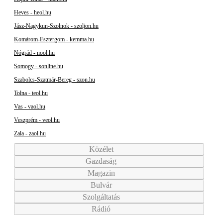
Heves - heol.hu
Jász-Nagykun-Szolnok - szoljon.hu
Komárom-Esztergom - kemma.hu
Nógrád - nool.hu
Somogy - sonline.hu
Szabolcs-Szatmár-Bereg - szon.hu
Tolna - teol.hu
Vas - vaol.hu
Veszprém - veol.hu
Zala - zaol.hu
Közélet
Gazdaság
Magazin
Bulvár
Szolgáltatás
Rádió