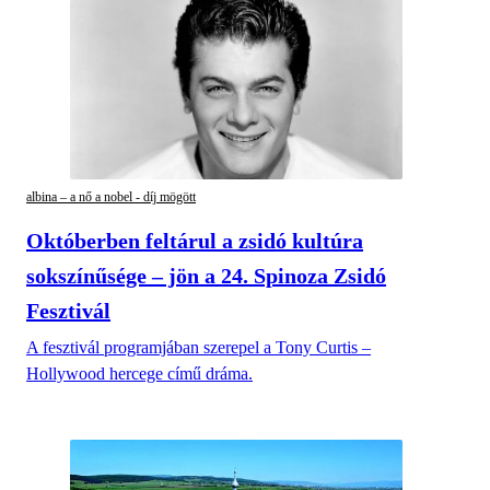
albina – a nő a nobel - díj mögött
Októberben feltárul a zsidó kultúra
sokszínűsége – jön a 24. Spinoza Zsidó
Fesztivál
A fesztivál programjában szerepel a Tony Curtis –
Hollywood hercege című dráma.