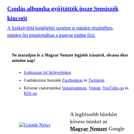
Csodás albumba gyűjtötték össze Sepsiszék
kincseit
A Székelyföld legdélebbi szeglete is minden részletében,
minden ősi templomában a magyar múltat őrzi.
Ne maradjon le a Magyar Nemzet legjobb írásairól, olvassa őket
minden nap!
Iratkozzon fel hírlevelünkre
Csatlakozzon hozzánk
Facebookon
és
Twitteren
Kövesse csatornáinkat
Instagrammon
,
Videán
,
YouTube-on
és
RSS-en
A legfrissebb hírekért
kövess minket az
Magyar Nemzet
Google