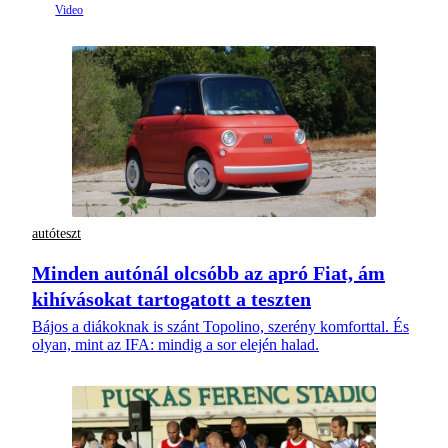
autóteszt
Minden autónál olcsóbb az apró Fiat, ám
kihívásokat tartogatott a teszten
Bájos a diákoknak is szánt Topolino, szerény komforttal. És
olyan, mint az IFA: mindig a sor elején halad.