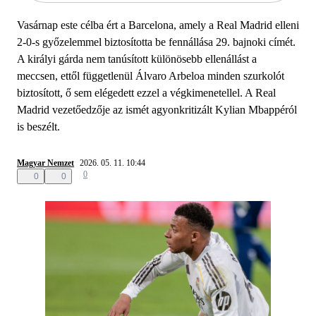
Vasárnap este célba ért a Barcelona, amely a Real Madrid elleni
2-0-s győzelemmel biztosította be fennállása 29. bajnoki címét.
A királyi gárda nem tanúsított különösebb ellenállást a
meccsen, ettől függetlenül Álvaro Arbeloa minden szurkolót
biztosított, ő sem elégedett ezzel a végkimenetellel. A Real
Madrid vezetőedzője az ismét agyonkritizált Kylian Mbappéról
is beszélt.
Magyar Nemzet
2026. 05. 11. 10:44
0
0
0