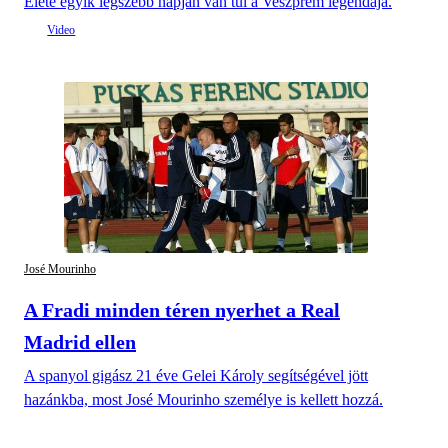
Élete egyik legszebb napján van túl a Veszprém legendája.
José Mourinho
A Fradi minden téren nyerhet a Real
Madrid ellen
A spanyol gigász 21 éve Gelei Károly segítségével jött
hazánkba, most José Mourinho személye is kellett hozzá.