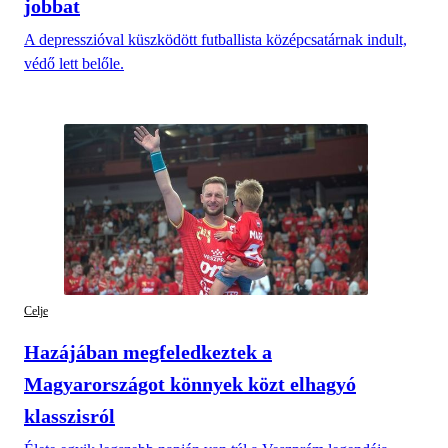
jobbat
A depresszióval küszködött futballista középcsatárnak indult,
védő lett belőle.
Celje
Hazájában megfeledkeztek a
Magyarországot könnyek közt elhagyó
klasszisról