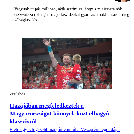
Vagyunk itt pár millióan, akik szerint az, hogy a miniszterelnök
összevissza rohangál, majd kisvideókat gyárt az ámokfutásáról, még 
válságkezelés.
kézilabda
Hazájában megfeledkeztek a
Magyarországot könnyek közt elhagyó
klasszisról
Élete egyik legszebb napján van túl a Veszprém legendája.