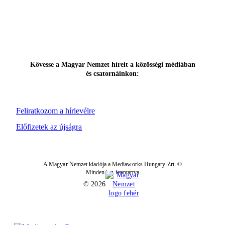
Kövesse a Magyar Nemzet híreit a közösségi médiában
és csatornáinkon:
Feliratkozom a hírlevélre
Előfizetek az újságra
A Magyar Nemzet kiadója a Mediaworks Hungary Zrt. ©
Minden jog fenntartva
© 2026