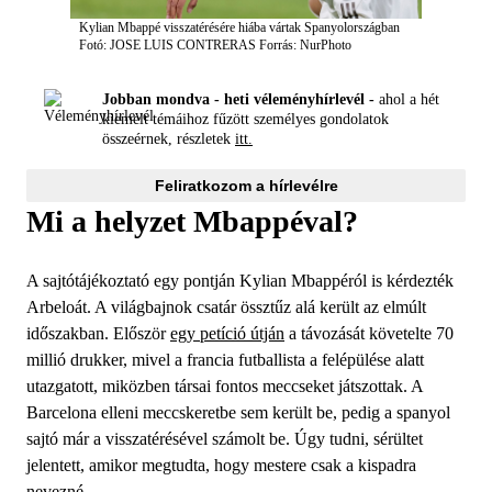
Kylian Mbappé visszatérésére hiába vártak Spanyolországban
Fotó: JOSE LUIS CONTRERAS
Forrás: NurPhoto
Jobban mondva - heti véleményhírlevél -
ahol a hét
kiemelt témáihoz fűzött személyes gondolatok
összeérnek, részletek
itt.
Feliratkozom a hírlevélre
Mi a helyzet Mbappéval?
A sajtótájékoztató egy pontján Kylian Mbappéról is kérdezték
Arbeloát. A világbajnok csatár össztűz alá került az elmúlt
időszakban. Először
egy petíció útján
a távozását követelte 70
millió drukker, mivel a francia futballista a felépülése alatt
utazgatott, miközben társai fontos meccseket játszottak. A
Barcelona elleni meccskeretbe sem került be, pedig a spanyol
sajtó már a visszatérésével számolt be. Úgy tudni, sérültet
jelentett, amikor megtudta, hogy mestere csak a kispadra
nevezné.