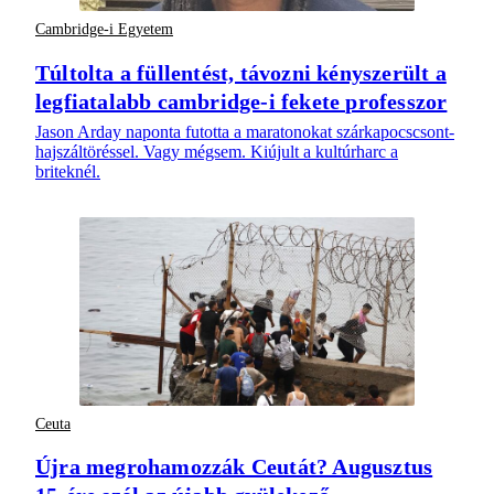
Cambridge-i Egyetem
Túltolta a füllentést, távozni kényszerült a
legfiatalabb cambridge-i fekete professzor
Jason Arday naponta futotta a maratonokat szárkapocscsont-
hajszáltöréssel. Vagy mégsem. Kiújult a kultúrharc a
briteknél.
Ceuta
Újra megrohamozzák Ceutát? Augusztus