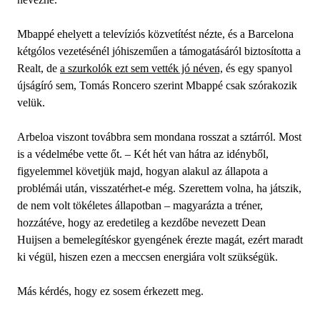
Mbappé ehelyett a televíziós közvetítést nézte, és a Barcelona
kétgólos vezetésénél jóhiszeműen a támogatásáról biztosította a
Realt, de
a szurkolók ezt sem vették jó néven,
és egy spanyol
újságíró sem, Tomás Roncero szerint Mbappé csak szórakozik
velük.
Arbeloa viszont továbbra sem mondana rosszat a sztárról. Most
is a védelmébe vette őt. – Két hét van hátra az idényből,
figyelemmel követjük majd, hogyan alakul az állapota a
problémái után, visszatérhet-e még. Szerettem volna, ha játszik,
de nem volt tökéletes állapotban – magyarázta a tréner,
hozzátéve, hogy az eredetileg a kezdőbe nevezett Dean
Huijsen a bemelegítéskor gyengének érezte magát, ezért maradt
ki végül, hiszen ezen a meccsen energiára volt szükségük.
Más kérdés, hogy ez sosem érkezett meg.