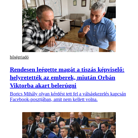
hőségriadó
Rendesen leégette magát a tiszás képviselő:
helyretették az emberek, miután Orbán
Viktorba akart belerúgni
Borics Mihály olyan kérdést tett fel a válságkezelés kapcsán
Facebook-posztjában, amit nem kellett volna.