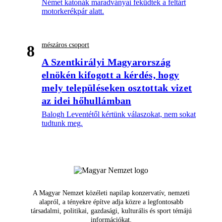
Német katonák maradványai feküdtek a feltárt
motorkerékpár alatt.
mészáros csoport
8
A Szentkirályi Magyarország
elnökén kifogott a kérdés, hogy
mely településeken osztottak vizet
az idei hőhullámban
Balogh Leventétől kértünk válaszokat, nem sokat
tudtunk meg.
A Magyar Nemzet közéleti napilap konzervatív, nemzeti
alapról, a tényekre építve adja közre a legfontosabb
társadalmi, politikai, gazdasági, kulturális és sport témájú
információkat.