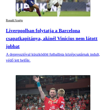
Ronald Araújo
Liverpoolban folytatja a Barcelona
csapatkapitánya, akinél Vinícius nem látott
jobbat
A depresszióval küszködött futballista középcsatárnak indult,
védő lett belőle.