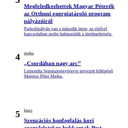
Megfeledkezhettek Magyar Péterék
az Otthoni energiatároló program
pályázóiról
Parkolópályán van a második ütem, az elsővel
kapcsolatban pedig halmozódik a türelmetlenség.
majka
4
„Csordában nagy arc”
Lemondta Sepsiszentgyörgyre tervezett fellépését
Majoros Péter Majka.
kincs
5
Szenzációs honfoglalás kori
aranyleletekre bukkantak Pest