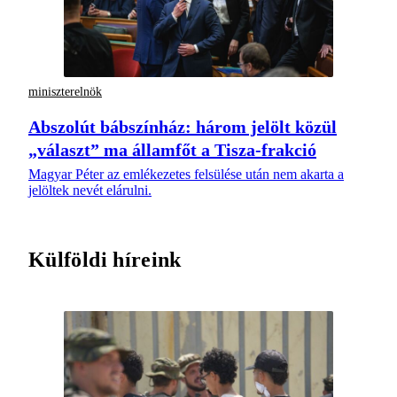
miniszterelnök
Abszolút bábszínház: három jelölt közül
„választ” ma államfőt a Tisza-frakció
Magyar Péter az emlékezetes felsülése után nem akarta a
jelöltek nevét elárulni.
Külföldi híreink