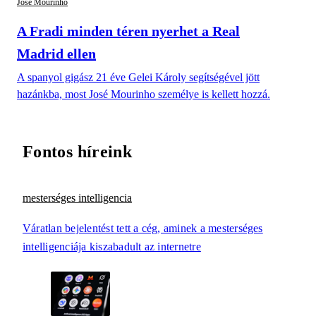
José Mourinho
A Fradi minden téren nyerhet a Real
Madrid ellen
A spanyol gigász 21 éve Gelei Károly segítségével jött
hazánkba, most José Mourinho személye is kellett hozzá.
Fontos híreink
mesterséges intelligencia
Váratlan bejelentést tett a cég, aminek a mesterséges
intelligenciája kiszabadult az internetre