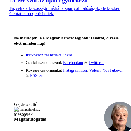
15-ére szól az újabb gyülekező
Figyelik a közösségi médiát a spanyol hatóságok, de közben
Ceutát is megerősítették.
Ne maradjon le a Magyar Nemzet legjobb írásairól, olvassa
őket minden nap!
Iratkozzon fel hírlevelünkre
Csatlakozzon hozzánk
Facebookon
és
Twitteren
Kövesse csatornáinkat
Instagrammon
,
Videán
,
YouTube-on
és
RSS-en
Gajdics Ottó
miniszterelnök
Magamutogatás