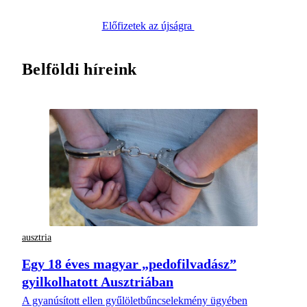
Előfizetek az újságra
Belföldi híreink
ausztria
Egy 18 éves magyar „pedofilvadász”
gyilkolhatott Ausztriában
A gyanúsított ellen gyűlöletbűncselekmény ügyében