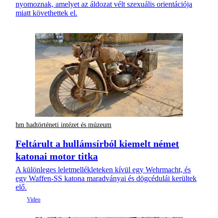
nyomoznak, amelyet az áldozat vélt szexuális orientációja
miatt követhettek el.
hm hadtörténeti intézet és múzeum
Feltárult a hullámsírból kiemelt német
katonai motor titka
A különleges leletmellékleteken kívül egy Wehrmacht, és
egy Waffen-SS katona maradványai és dögcédulái kerültek
elő.