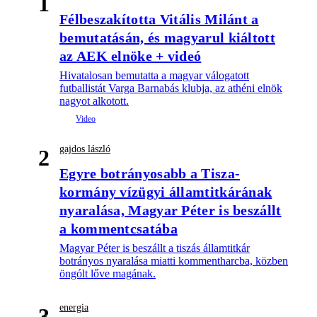
1
Félbeszakította Vitális Milánt a
bemutatásán, és magyarul kiáltott
az AEK elnöke + videó
Hivatalosan bemutatta a magyar válogatott
futballistát Varga Barnabás klubja, az athéni elnök
nagyot alkotott.
gajdos lászló
2
Egyre botrányosabb a Tisza-
kormány vízügyi államtitkárának
nyaralása, Magyar Péter is beszállt
a kommentcsatába
Magyar Péter is beszállt a tiszás államtitkár
botrányos nyaralása miatti kommentharcba, közben
öngólt lőve magának.
energia
3