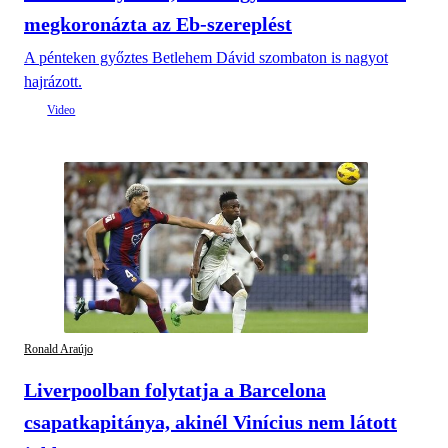
megkoronázta az Eb-szereplést
A pénteken győztes Betlehem Dávid szombaton is nagyot
hajrázott.
Ronald Araújo
Liverpoolban folytatja a Barcelona
csapatkapitánya, akinél Vinícius nem látott