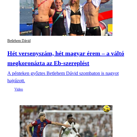
Betlehem Dávid
Hét versenyszám, hét magyar érem – a váltó
megkoronázta az Eb-szereplést
A pénteken győztes Betlehem Dávid szombaton is nagyot
hajrázott.