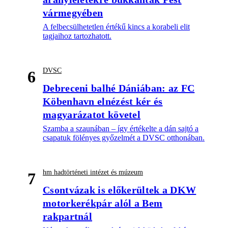
vármegyében
A felbecsülhetetlen értékű kincs a korabeli elit
tagjaihoz tartozhatott.
DVSC
6
Debreceni balhé Dániában: az FC
Köbenhavn elnézést kér és
magyarázatot követel
Szamba a szaunában – így értékelte a dán sajtó a
csapatuk fölényes győzelmét a DVSC otthonában.
hm hadtörténeti intézet és múzeum
7
Csontvázak is előkerültek a DKW
motorkerékpár alól a Bem
rakpartnál