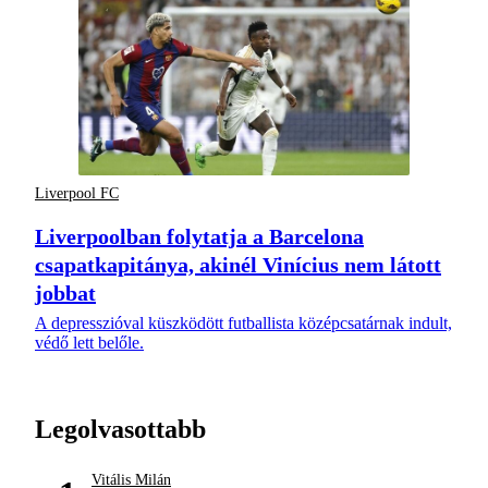
Liverpool FC
Liverpoolban folytatja a Barcelona
csapatkapitánya, akinél Vinícius nem látott
jobbat
A depresszióval küszködött futballista középcsatárnak indult,
védő lett belőle.
Legolvasottabb
Vitális Milán