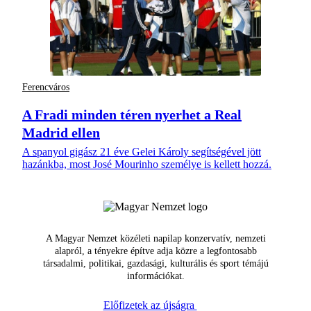
Ferencváros
A Fradi minden téren nyerhet a Real
Madrid ellen
A spanyol gigász 21 éve Gelei Károly segítségével jött
hazánkba, most José Mourinho személye is kellett hozzá.
A Magyar Nemzet közéleti napilap konzervatív, nemzeti
alapról, a tényekre építve adja közre a legfontosabb
társadalmi, politikai, gazdasági, kulturális és sport témájú
információkat.
Előfizetek az újságra