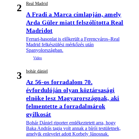
Real Madrid
2
A Fradi a Marca címlapján, amely
Arda Güler miatt felszólította Real
Madridot
Ferrari-hasonlat is előkerült a Ferencváros–Real
Madrid felkészülési mérkőzés után
Spanyolországban.
bohár dániel
3
Az 56-os forradalom 70.
évfordulóján olyan köztársasági
elnöke lesz Magyarországnak, aki
felmentette a forradalmárok
gyilkosát
Bohár Dániel riporter emlékeztetett arra, hogy
Baka András tagja volt annak a bírói testületnek,
amelyik enlevelet adott Korbely Jánosnak.