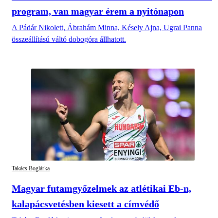
program, van magyar érem a nyitónapon
A Pádár Nikolett, Ábrahám Minna, Késely Ajna, Ugrai Panna
összeállítású váltó dobogóra állhatott.
Takács Boglárka
Magyar futamgyőzelmek az atlétikai Eb-n,
kalapácsvetésben kiesett a címvédő