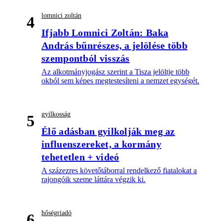
lomnici zoltán
4
Ifjabb Lomnici Zoltán: Baka
András bűnrészes, a jelölése több
szempontból visszás
Az alkotmányjogász szerint a Tisza jelöltje több
okból sem képes megtestesíteni a nemzet egységét.
gyilkosság
5
Élő adásban gyilkolják meg az
influenszereket, a kormány
tehetetlen + videó
A százezres követőtáborral rendelkező fiatalokat a
rajongóik szeme láttára végzik ki.
hőségriadó
6