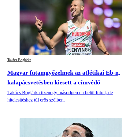
Takács Boglárka
Magyar futamgyőzelmek az atlétikai Eb-n,
kalapácsvetésben kiesett a címvédő
Takács Boglárka tizenegy másodpercen belül futott, de
hitelesítéshez túl erős szélben.