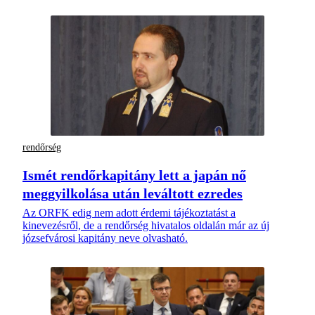
rendőrség
Ismét rendőrkapitány lett a japán nő
meggyilkolása után leváltott ezredes
Az ORFK edig nem adott érdemi tájékoztatást a
kinevezésről, de a rendőrség hivatalos oldalán már az új
józsefvárosi kapitány neve olvasható.