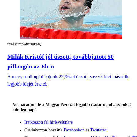
úszó európa-bajnokság
Milák Kristóf jól úszott, továbbjutott 50
pillangón az Eb-n
A magyar olimpiai bajnok 22,96-ot úszott, s ezzel idei második
legjobb idejét érte el.
Ne maradjon le a Magyar Nemzet legjobb írásairól, olvassa őket
minden nap!
Iratkozzon fel hírlevelünkre
Csatlakozzon hozzánk
Facebookon
és
Twitteren