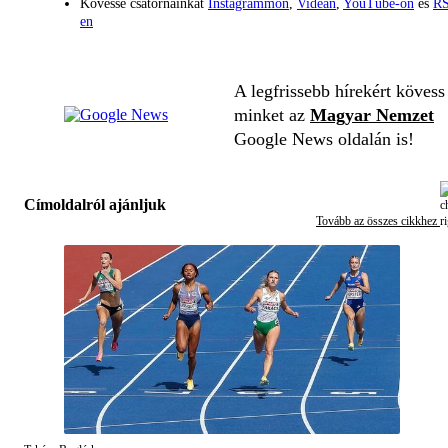
Kövesse csatornáinkat
Instagrammon
,
Videán
,
YouTube-on
és
RS
en
A legfrissebb hírekért kövess
minket az
Magyar Nemzet
Google News oldalán is!
Címoldalról ajánljuk
Tovább az összes cikkhez