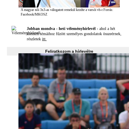
A magyar női 3x3-as válogatott remekül kezdte a varsói vb-t
Forrás:
Facebook/MKOSZ
Jobban mondva - heti véleményhírlevél -
ahol a hét
kiemelt témáihoz fűzött személyes gondolatok összeérnek,
részletek
itt.
Feliratkozom a hírlevélre