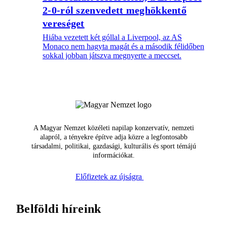
2-0-ról szenvedett meghökkentő
vereséget
Hiába vezetett két góllal a Liverpool, az AS
Monaco nem hagyta magát és a második félidőben
sokkal jobban játszva megnyerte a meccset.
A Magyar Nemzet közéleti napilap konzervatív, nemzeti
alapról, a tényekre építve adja közre a legfontosabb
társadalmi, politikai, gazdasági, kulturális és sport témájú
információkat.
Előfizetek az újságra
Belföldi híreink