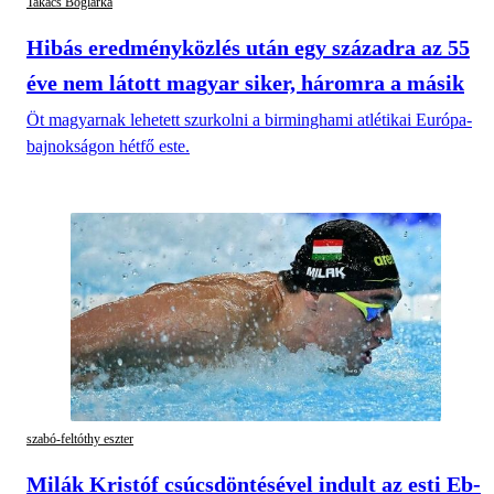
Takács Boglárka
Hibás eredményközlés után egy századra az 55
éve nem látott magyar siker, háromra a másik
Öt magyarnak lehetett szurkolni a birminghami atlétikai Európa-
bajnokságon hétfő este.
szabó-feltóthy eszter
Milák Kristóf csúcsdöntésével indult az esti Eb-