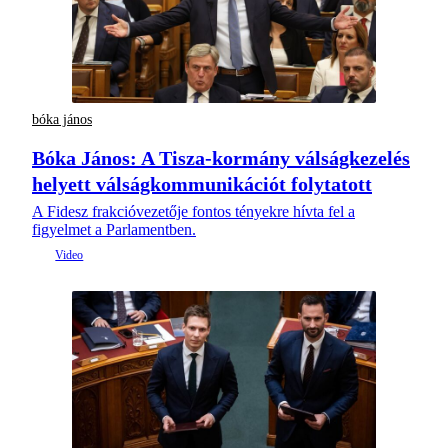
bóka jános
Bóka János: A Tisza-kormány válságkezelés
helyett válságkommunikációt folytatott
A Fidesz frakcióvezetője fontos tényekre hívta fel a
figyelmet a Parlamentben.