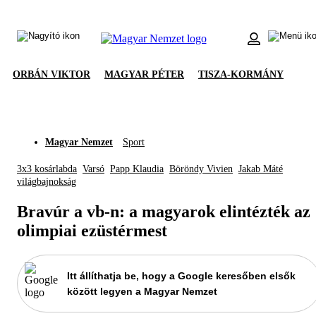
ORBÁN VIKTOR
MAGYAR PÉTER
TISZA-KORMÁNY
Magyar Nemzet
Sport
3x3 kosárlabda
Varsó
Papp Klaudia
Böröndy Vivien
Jakab Máté
világbajnokság
Bravúr a vb-n: a magyarok elintézték az
olimpiai ezüstérmest
Itt állíthatja be, hogy a Google keresőben elsők
között legyen a Magyar Nemzet