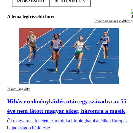
REGISZTRÁCIÓ
BEJELENTKEZÉS
A téma legfrissebb hírei
Tovább az összes cikkhez
Takács Boglárka
Hibás eredményközlés után egy századra az 55
éve nem látott magyar siker, háromra a másik
Öt magyarnak lehetett szurkolni a birminghami atlétikai Európa-
bajnokságon hétfő este.