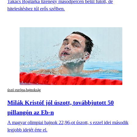
Takács Boglárka tizenegy másodpercen belül futott, de
hitelesítéshez túl erős szélben.
úszó európa-bajnokság
Milák Kristóf jól úszott, továbbjutott 50
pillangón az Eb-n
A magyar olimpiai bajnok 22,96-ot úszott, s ezzel idei második
legjobb idejét érte el.