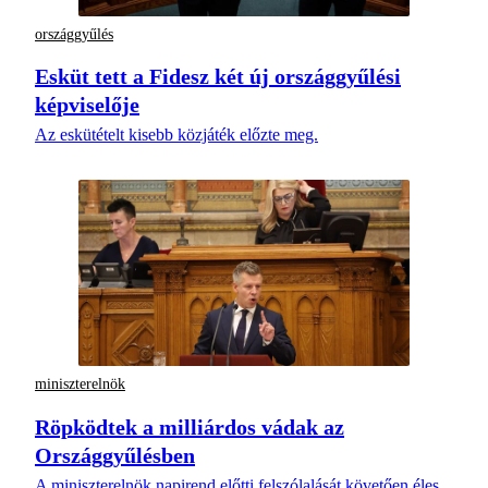
országgyűlés
Esküt tett a Fidesz két új országgyűlési
képviselője
Az eskütételt kisebb közjáték előzte meg.
miniszterelnök
Röpködtek a milliárdos vádak az
Országgyűlésben
A miniszterelnök napirend előtti felszólalását követően éles