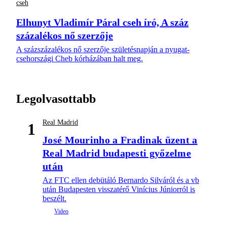
cseh
Elhunyt Vladimír Páral cseh író, A száz
százalékos nő szerzője
A százszázalékos nő szerzője születésnapján a nyugat-
csehországi Cheb kórházában halt meg.
Legolvasottabb
Real Madrid
1
José Mourinho a Fradinak üzent a
Real Madrid budapesti győzelme
után
Az FTC ellen debütáló Bernardo Silváról és a vb
után Budapesten visszatérő Vinícius Júniorról is
beszélt.