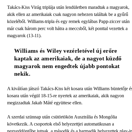
Takács-Kiss Virág triplája után lendületben maradtak a magyarok,
akik ellen az amerikaiak csak nagyon nehezen találtak be a gyűrű
közeléből. Williams-tripla és egy remek egylábas Papp-ziccer után
már csak három perc volt hátra a meccsből, két ponttal vezettek a
magyarok (13-11).
Williams és Wiley vezérletével új erőre 
kaptak az amerikaiak, de a nagyot küzdő 
magyarok nem engedtek újabb pontokat 
nekik. 
A kiválóan játszó Takács-Kiss két kosara után Williams büntetője é
kosara után végül 18-15-re nyertek az amerikaiak, akik nagyon
megizzadtak Jakab Máté együttese ellen.
A szerdai szünnap után csütörtökön Ausztrália és Mongólia
következik. A csoportok első helyezettjei automatikusan a
negyeddöntőbe jutnak, a második és a harmadik helyezettek play-i