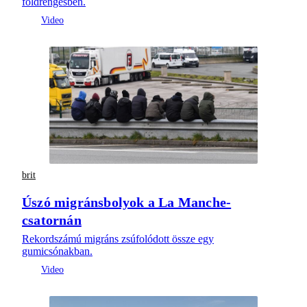
földrengésben.
brit
Úszó migránsbolyok a La Manche-
csatornán
Rekordszámú migráns zsúfolódott össze egy
gumicsónakban.