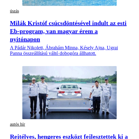
úszás
Milák Kristóf csúcsdöntésével indult az esti
Eb-program, van magyar érem a
nyitónapon
A Pádár Nikolett, Ábrahám Minna, Késely Ajna, Ugrai
Panna összeállítású váltó dobogóra állhatott.
autós hír
Rejtélyes, hengeres eszközt fejlesztettek ki a