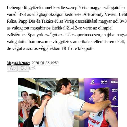
Lehengerlő győzelemmel kezdte szereplését a magyar válogatott a
varsói 3×3-as világbajnokságon kedd este. A Böröndy Vivien, Leli
Réka, Papp Dia és Takács-Kiss Virág összeállítású magyar női 3×3
as válogatott magabiztos játékkal 21-12-re verte az olimpiai
ezüstérmes Spanyolországot az első csoportmeccsen, majd a magya
válogatott a háromszoros vb-győztes amerikaiak elleni is remekelt,
de végül a szoros végjátékban 18-15-re kikapott.
Magyar Nemzet
2026. 06. 02. 19:50
0
0
0