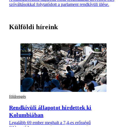
szóváltásokkal folytatódott a parlament rendkívüli ülése.
Külföldi híreink
földrengés
Rendkívüli állapotot hirdettek ki
Kolumbiában
Legalább 69 ember meghalt a 7,4-es erősségű