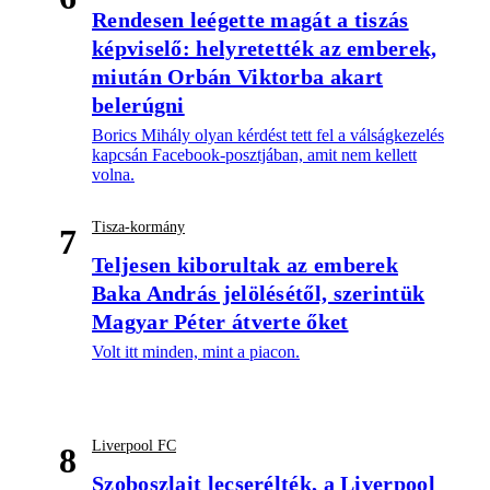
Rendesen leégette magát a tiszás
képviselő: helyretették az emberek,
miután Orbán Viktorba akart
belerúgni
Borics Mihály olyan kérdést tett fel a válságkezelés
kapcsán Facebook-posztjában, amit nem kellett
volna.
Tisza-kormány
7
Teljesen kiborultak az emberek
Baka András jelölésétől, szerintük
Magyar Péter átverte őket
Volt itt minden, mint a piacon.
Liverpool FC
8
Szoboszlait lecserélték, a Liverpool