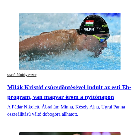
szabó-feltóthy eszter
Milák Kristóf csúcsdöntésével indult az esti Eb-
program, van magyar érem a nyitónapon
A Pádár Nikolett, Ábrahám Minna, Késely Ajna, Ugrai Panna
összeállítású váltó dobogóra állhatott.