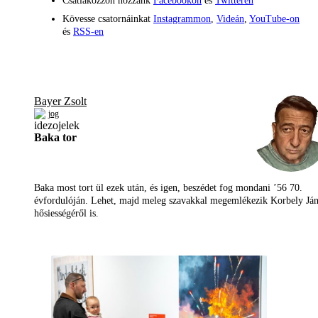
Csatlakozzon hozzánk
Facebookon
és
Twitteren
Kövesse csatornáinkat
Instagrammon
,
Videán
,
YouTube-on
és
RSS-en
Bayer Zsolt
jog
Baka tor
Baka most tort ül ezek után, és igen, beszédet fog mondani ’56 70.
évfordulóján. Lehet, majd meleg szavakkal megemlékezik Korbely Já
hősiességéről is.