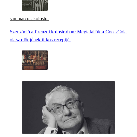
san marco - kolostor
Szenzáció a firenzei kolostorban: Megtalálták a Coca-Cola
olasz elődjének titkos receptjét