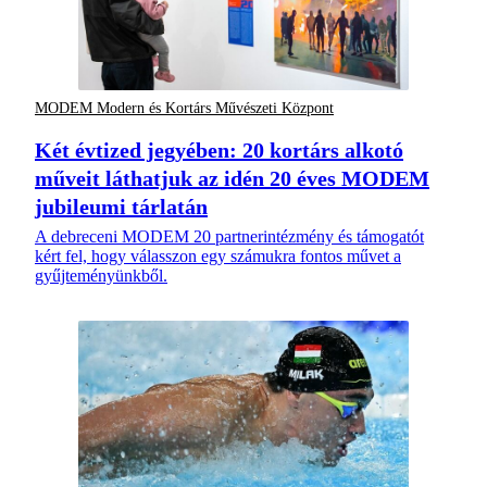
MODEM Modern és Kortárs Művészeti Központ
Két évtized jegyében: 20 kortárs alkotó
műveit láthatjuk az idén 20 éves MODEM
jubileumi tárlatán
A debreceni MODEM 20 partnerintézmény és támogatót
kért fel, hogy válasszon egy számukra fontos művet a
gyűjteményünkből.