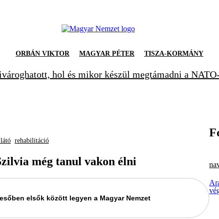
ORBÁN VIKTOR
MAGYAR PÉTER
TISZA-KORMÁNY
ivároghatott, hol és mikor készül megtámadni a NATO-
F
látó
rehabilitáció
zilvia még tanul vakon élni
nav
Ara
vé
keresőben elsők között legyen a Magyar Nemzet