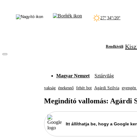
27°
34°/20°
Kisz
Rendkívüli
Magyar Nemzet
Sztárvilág
vakság
énekesnő
fehér bot
Agárdi Szilvia
gyengén 
Megindító vallomás: Agárdi S
Itt állíthatja be, hogy a Google 