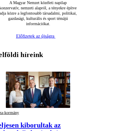
A Magyar Nemzet közéleti napilap
konzervatív, nemzeti alapról, a tényekre építve
adja közre a legfontosabb társadalmi, politikai,
gazdasági, kulturális és sport témájú
információkat.
Előfizetek az újságra
elföldi híreink
za-kormány
eljesen kiborultak az