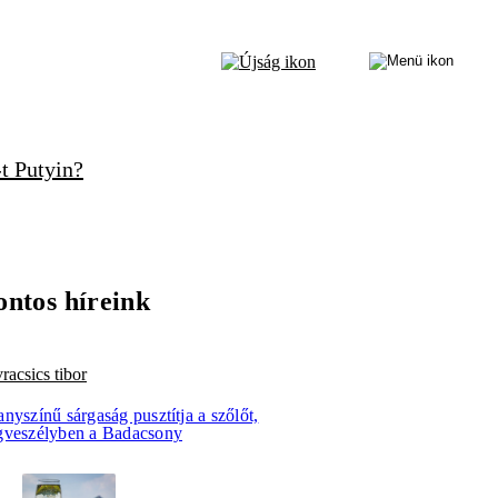
t Putyin?
ontos híreink
racsics tibor
nyszínű sárgaság pusztítja a szőlőt,
gveszélyben a Badacsony