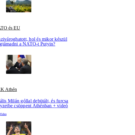
TO és EU
zivároghatott, hol és mikor készül
gtámadni a NATO-t Putyin?
K Athén
ális Milán góllal debütált, és furcsa
lyzetbe csöppent Athénban + videó