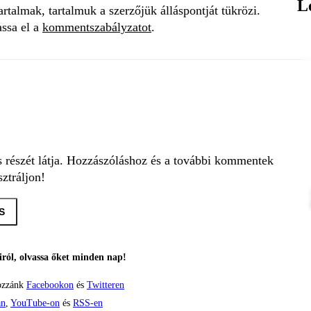
L
talmak, tartalmuk a szerzőjük álláspontját tükrözi.
assa el a
kommentszabályzatot
.
s részét látja. Hozzászóláshoz és a további kommentek
ztráljon!
S
ról, olvassa őket minden nap!
ozzánk
Facebookon
és
Twitteren
án
,
YouTube-on
és
RSS-en