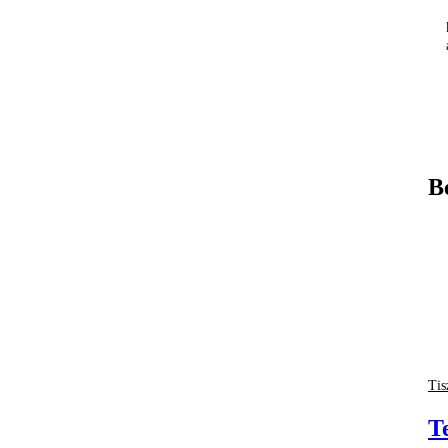
B
Tis
T