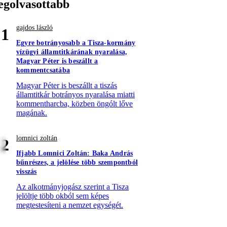
egolvasottabb
gajdos lászló
1
Egyre botrányosabb a Tisza-kormány
vízügyi államtitkárának nyaralása,
Magyar Péter is beszállt a
kommentcsatába
Magyar Péter is beszállt a tiszás
államtitkár botrányos nyaralása miatti
kommentharcba, közben öngólt lőve
magának.
lomnici zoltán
2
Ifjabb Lomnici Zoltán: Baka András
bűnrészes, a jelölése több szempontból
visszás
Az alkotmányjogász szerint a Tisza
jelöltje több okból sem képes
megtestesíteni a nemzet egységét.