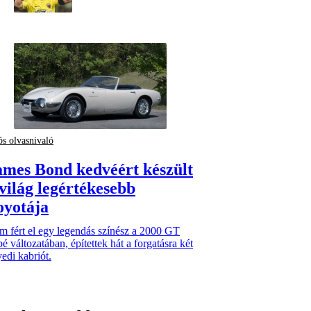
ós olvasnivaló
ames Bond kedvéért készült
 világ legértékesebb
oyotája
 fért el egy legendás színész a 2000 GT
é változatában, építettek hát a forgatásra két
edi kabriót.