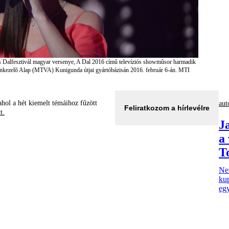
ós Dalfesztivál magyar versenye, A Dal 2016 címû televíziós showmûsor harmadik
onkezelõ Alap (MTVA) Kunigunda útjai gyártóbázisán 2016. február 6-án. MTI
hol a hét kiemelt témáihoz fűzött
aut
Feliratkozom a hírlevélre
tt.
J
a
T
Nem
kup
egy