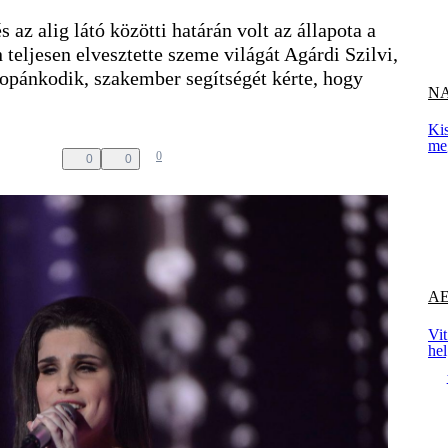
 az alig látó közötti határán volt az állapota a
eljesen elvesztette szeme világát Agárdi Szilvi,
pánkodik, szakember segítségét kérte, hogy
NA
Kis
me
0
0
0
AE
Vit
he