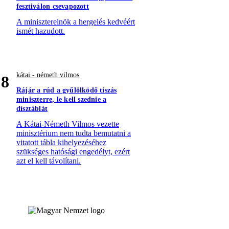
fesztiválon csevapozott
A miniszterelnök a hergelés kedvéért
ismét hazudott.
kátai - németh vilmos
8
Rájár a rúd a gyűlölködő tiszás
miniszterre, le kell szednie a
dísztáblát
A Kátai-Németh Vilmos vezette
minisztérium nem tudta bemutatni a
vitatott tábla kihelyezéséhez
szükséges hatósági engedélyt, ezért
azt el kell távolítani.