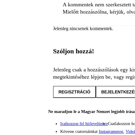
A kommentek nem szerkesztett tar
Mielőtt hozzászólna, kérjük, olv
Jelenleg nincsenek kommentek.
Szóljon hozzá!
Jelenleg csak a hozzászólások egy ki
megtekintéséhez lépjen be, vagy regis
REGISZTRÁCIÓ
BEJELENTKEZÉ
Ne maradjon le a Magyar Nemzet legjobb írásai
Iratkozzon fel hírlevelünkre
Csatlakozzon h
Kövesse csatornáinkat
Instagrammon
,
Vide