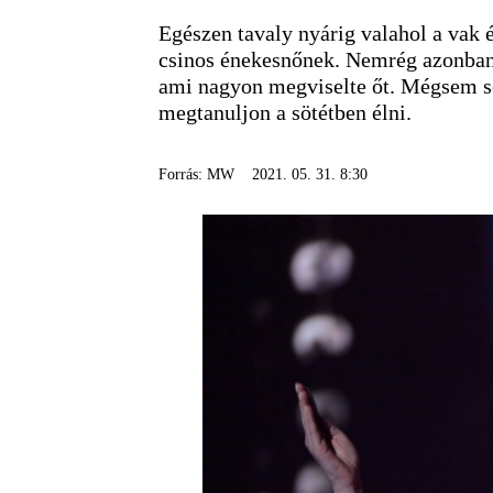
Egészen tavaly nyárig valahol a vak és
csinos énekesnőnek. Nemrég azonban t
ami nagyon megviselte őt. Mégsem so
megtanuljon a sötétben élni.
Forrás: MW
2021. 05. 31. 8:30