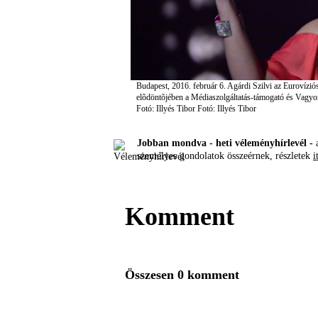
Budapest, 2016. február 6. Agárdi Szilvi az Eurovízi
elõdöntõjében a Médiaszolgáltatás-támogató és Vagy
Fotó: Illyés Tibor
Fotó: Illyés Tibor
Jobban mondva - heti véleményhírlevél -
a
személyes gondolatok összeérnek, részletek
i
Komment
Összesen 0 komment