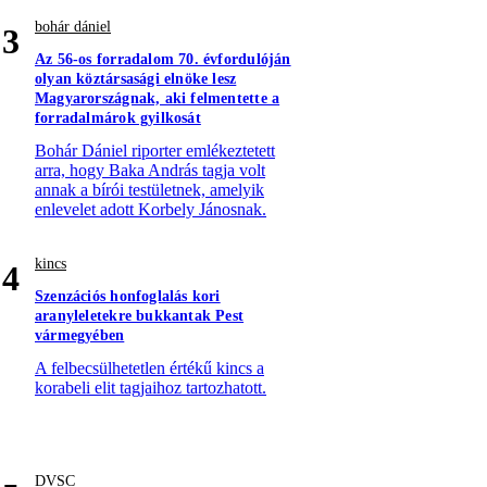
bohár dániel
3
Az 56-os forradalom 70. évfordulóján
olyan köztársasági elnöke lesz
Magyarországnak, aki felmentette a
forradalmárok gyilkosát
Bohár Dániel riporter emlékeztetett
arra, hogy Baka András tagja volt
annak a bírói testületnek, amelyik
enlevelet adott Korbely Jánosnak.
kincs
4
Szenzációs honfoglalás kori
aranyleletekre bukkantak Pest
vármegyében
A felbecsülhetetlen értékű kincs a
korabeli elit tagjaihoz tartozhatott.
DVSC