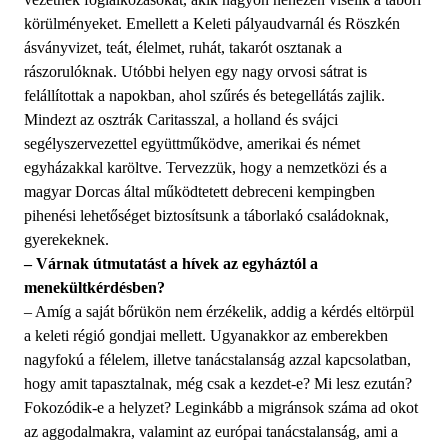
körülményeket. Emellett a Keleti pályaudvarnál és Röszkén
ásványvizet, teát, élelmet, ruhát, takarót osztanak a
rászorulóknak. Utóbbi helyen egy nagy orvosi sátrat is
felállítottak a napokban, ahol szűrés és betegellátás zajlik.
Mindezt az osztrák Caritasszal, a holland és svájci
segélyszervezettel együttműködve, amerikai és német
egyházakkal karöltve. Tervezzük, hogy a nemzetközi és a
magyar Dorcas által működtetett debreceni kempingben
pihenési lehetőséget biztosítsunk a táborlakó családoknak,
gyerekeknek.
– Várnak útmutatást a hívek az egyháztól a
menekültkérdésben?
– Amíg a saját bőrükön nem érzékelik, addig a kérdés eltörpül
a keleti régió gondjai mellett. Ugyanakkor az emberekben
nagyfokú a félelem, illetve tanácstalanság azzal kapcsolatban,
hogy amit tapasztalnak, még csak a kezdet-e? Mi lesz ezután?
Fokozódik-e a helyzet? Leginkább a migránsok száma ad okot
az aggodalmakra, valamint az európai tanácstalanság, ami a