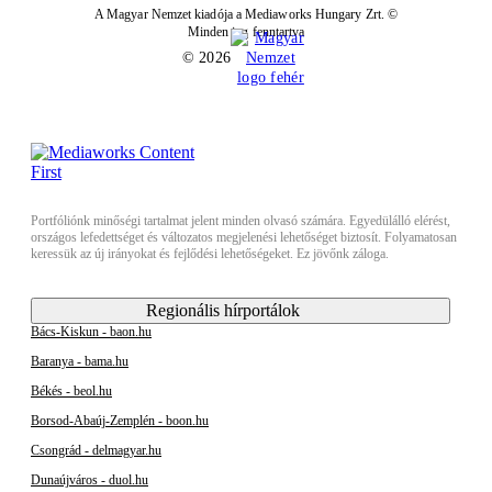
A Magyar Nemzet kiadója a Mediaworks Hungary Zrt. ©
Minden jog fenntartva
© 2026
Portfóliónk minőségi tartalmat jelent minden olvasó számára. Egyedülálló elérést,
országos lefedettséget és változatos megjelenési lehetőséget biztosít. Folyamatosan
keressük az új irányokat és fejlődési lehetőségeket. Ez jövőnk záloga.
Regionális hírportálok
Bács-Kiskun - baon.hu
Baranya - bama.hu
Békés - beol.hu
Borsod-Abaúj-Zemplén - boon.hu
Csongrád - delmagyar.hu
Dunaújváros - duol.hu