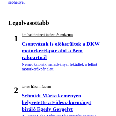
sebhellyel.
Legolvasottabb
hm hadtörténeti intézet és múzeum
1
Csontvázak is előkerültek a DKW
motorkerékpár alól a Bem
rakpartnál
Német katonák maradványai feküdtek a feltárt
motorkerékpár alatt.
terror háza múzeum
2
Schmidt Mária keményen
helyretette a Fidesz-kormányt
bíráló Egedy Gergelyt