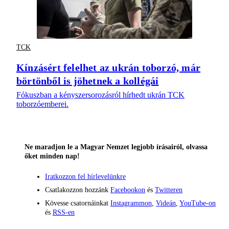
TCK
Kínzásért felelhet az ukrán toborzó, már
börtönből is jöhetnek a kollégái
Fókuszban a kényszersorozásról hírhedt ukrán TCK
toborzóemberei.
Ne maradjon le a Magyar Nemzet legjobb írásairól, olvassa
őket minden nap!
Iratkozzon fel hírlevelünkre
Csatlakozzon hozzánk
Facebookon
és
Twitteren
Kövesse csatornáinkat
Instagrammon
,
Videán
,
YouTube-on
és
RSS-en