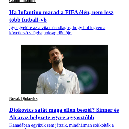
Gianni Infantino
Ha Infantino marad a FIFA élén, nem lesz
több futball-vb
Így egyelőre az a vita másodlagos, hogy hol legyen a
következő világbajnokság döntője.
Novak Djokovics
Djokovics saját maga ellen beszél? Sinner és
Alcaraz helyzete egyre aggasztóbb
Kanadában egyikük sem játszik, mindhárman sokkolták a