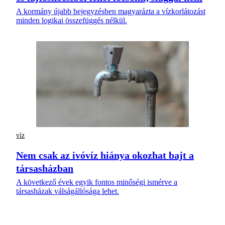
A kormány újabb bejegyzésben magyarázta a vízkorlátozást
minden logikai összefüggés nélkül.
víz
Nem csak az ivóvíz hiánya okozhat bajt a
társasházban
A következő évek egyik fontos minőségi ismérve a
társasházak válságállósága lehet.