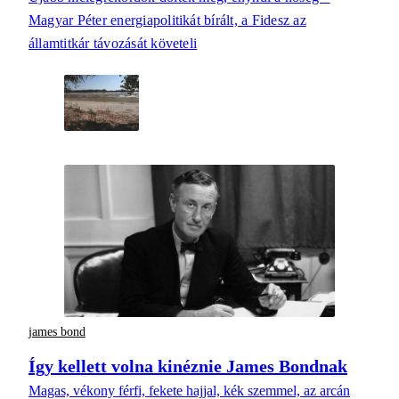
Magyar Péter energiapolitikát bírált, a Fidesz az
államtitkár távozását követeli
james bond
Így kellett volna kinéznie James Bondnak
Magas, vékony férfi, fekete hajjal, kék szemmel, az arcán