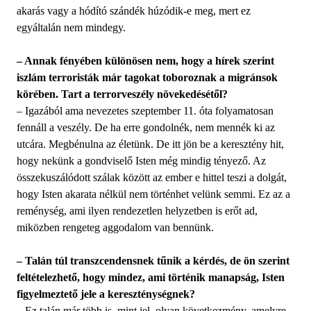
akarás vagy a hódító szándék húzódik-e meg, mert ez
egyáltalán nem mindegy.
– Annak fényében különösen nem, hogy a hírek szerint
iszlám terroristák már tagokat toboroznak a migránsok
körében. Tart a terrorveszély növekedésétől?
– Igazából ama nevezetes szeptember 11. óta folyamatosan
fennáll a veszély. De ha erre gondolnék, nem mennék ki az
utcára. Megbénulna az életünk. De itt jön be a keresztény hit,
hogy nekünk a gondviselő Isten még mindig tényező. Az
összekuszálódott szálak között az ember e hittel teszi a dolgát,
hogy Isten akarata nélkül nem történhet velünk semmi. Ez az a
reménység, ami ilyen rendezetlen helyzetben is erőt ad,
miközben rengeteg aggodalom van bennünk.
– Talán túl transzcendensnek tűnik a kérdés, de ön szerint
feltételezhető, hogy mindez, ami történik manapság, Isten
figyelmeztető jele a kereszténységnek?
– Ez talán már több is, mint jel, olyan következmény, amelyre