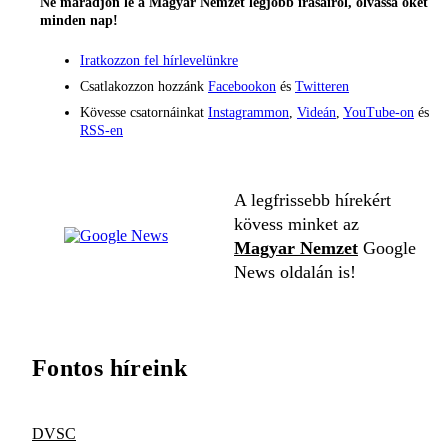
Ne maradjon le a Magyar Nemzet legjobb írásairól, olvassa őket
minden nap!
Iratkozzon fel hírlevelünkre
Csatlakozzon hozzánk
Facebookon
és
Twitteren
Kövesse csatornáinkat
Instagrammon
,
Videán
,
YouTube-on
és
RSS-en
A legfrissebb hírekért
kövess minket az
Magyar Nemzet
Google
News oldalán is!
Fontos híreink
DVSC