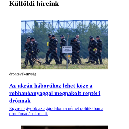
Külföldi híreink
dróntevékenység
Az ukrán háborúhoz lehet köze a
robbanóanyaggal megpakolt reptéri
drónnak
Egyre nagyobb az aggodalom a német politikában a
dróntámadások miatt.