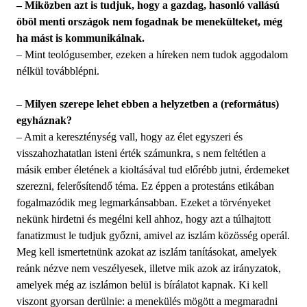
– Miközben azt is tudjuk, hogy a gazdag, hasonló vallású
öböl menti országok nem fogadnak be menekülteket, még
ha mást is kommunikálnak.
– Mint teológusember, ezeken a híreken nem tudok aggodalom
nélkül továbblépni.
– Milyen szerepe lehet ebben a helyzetben a (református)
egyháznak?
– Amit a kereszténység vall, hogy az élet egyszeri és
visszahozhatatlan isteni érték számunkra, s nem feltétlen a
másik ember életének a kioltásával tud előrébb jutni, érdemeket
szerezni, felerősítendő téma. Ez éppen a protestáns etikában
fogalmazódik meg legmarkánsabban. Ezeket a törvényeket
nekünk hirdetni és megélni kell ahhoz, hogy azt a túlhajtott
fanatizmust le tudjuk győzni, amivel az iszlám közösség operál.
Meg kell ismertetnünk azokat az iszlám tanításokat, amelyek
reánk nézve nem veszélyesek, illetve mik azok az irányzatok,
amelyek még az iszlámon belül is bírálatot kapnak. Ki kell
viszont gyorsan derülnie: a menekülés mögött a megmaradni