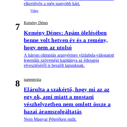
elkerülvén a még nagyobb kárt.
Kemény Dénes
7
Kemény Dénes: Apám ölelésében
benne volt hetven év és a remény,
hogy nem az utolsó
A három olimpián aranyérmes vízilabda-válogatott
legendás szövetségi kapitánya az édesapja
elvesztéséről is beszélt lapunknak.
napenergia
8
Elárulta a szakértő, hogy mi az az
egy ok, ami miatt a mostani
vészhelyzetben nem omlott össze a
hazai áramszolgáltatás
Nem Magyar Péteréken múlt.