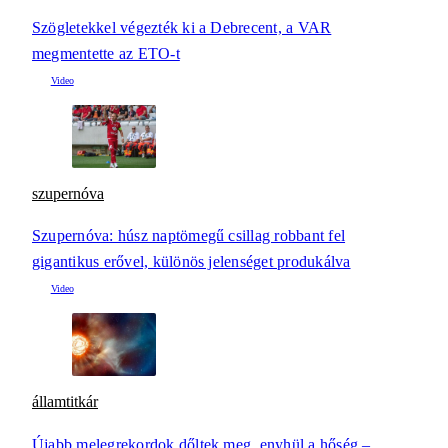
Szögletekkel végezték ki a Debrecent, a VAR
megmentette az ETO-t
szupernóva
Szupernóva: húsz naptömegű csillag robbant fel
gigantikus erővel, különös jelenséget produkálva
államtitkár
Újabb melegrekordok dőltek meg, enyhül a hőség –