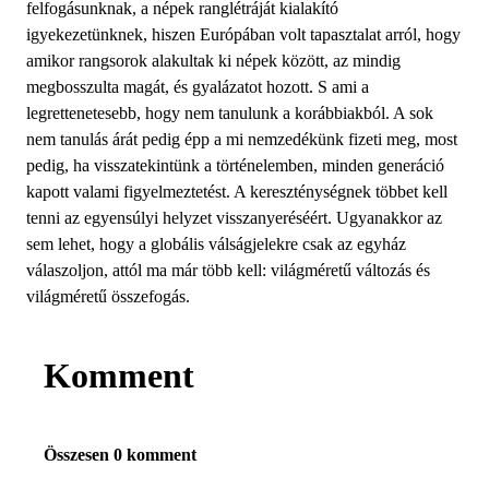
felfogásunknak, a népek ranglétráját kialakító
igyekezetünknek, hiszen Európában volt tapasztalat arról, hogy
amikor rangsorok alakultak ki népek között, az mindig
megbosszulta magát, és gyalázatot hozott. S ami a
legrettenetesebb, hogy nem tanulunk a korábbiakból. A sok
nem tanulás árát pedig épp a mi nemzedékünk fizeti meg, most
pedig, ha visszatekintünk a történelemben, minden generáció
kapott valami figyelmeztetést. A kereszténységnek többet kell
tenni az egyensúlyi helyzet visszanyeréséért. Ugyanakkor az
sem lehet, hogy a globális válságjelekre csak az egyház
válaszoljon, attól ma már több kell: világméretű változás és
világméretű összefogás.
Komment
Összesen 0 komment