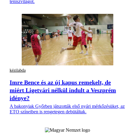
teniszvilágot.
kézilabda
Imre Bence és az új kapus remekelt, de
miért Ligetvári nélkül indult a Veszprém
idénye?
A bakonyiak Győrben játszották első nyári mérkőzésüket, az
ETO színeiben is rengetegen debütáltak.