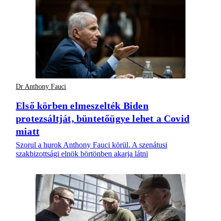
Dr Anthony Fauci
Első körben elmeszelték Biden
protezsáltját, büntetőügye lehet a Covid
miatt
Szorul a hurok Anthony Fauci körül. A szenátusi
szakbizottsági elnök börtönben akarja látni