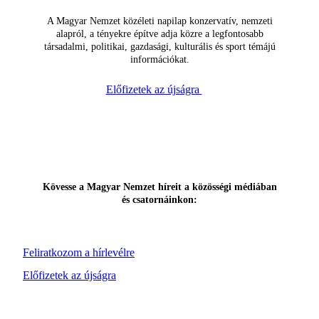
A Magyar Nemzet közéleti napilap konzervatív, nemzeti
alapról, a tényekre építve adja közre a legfontosabb
társadalmi, politikai, gazdasági, kulturális és sport témájú
információkat.
Előfizetek az újságra
Kövesse a Magyar Nemzet híreit a közösségi médiában
és csatornáinkon:
Feliratkozom a hírlevélre
Előfizetek az újságra