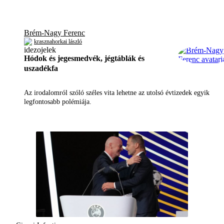
Brém-Nagy Ferenc
krasznahorkai lászló
Hódok és jegesmedvék, jégtáblák és
uszadékfa
Az irodalomról szóló széles vita lehetne az utolsó évtizedek egyik
legfontosabb polémiája.