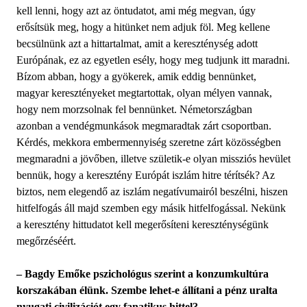
kell lenni, hogy azt az öntudatot, ami még megvan, úgy
erősítsük meg, hogy a hitünket nem adjuk föl. Meg kellene
becsülnünk azt a hittartalmat, amit a kereszténység adott
Európának, ez az egyetlen esély, hogy meg tudjunk itt maradni.
Bízom abban, hogy a gyökerek, amik eddig bennünket,
magyar keresztényeket megtartottak, olyan mélyen vannak,
hogy nem morzsolnak fel bennünket. Németországban
azonban a vendégmunkások megmaradtak zárt csoportban.
Kérdés, mekkora embermennyiség szeretne zárt közösségben
megmaradni a jövőben, illetve születik-e olyan missziós hevület
bennük, hogy a keresztény Európát iszlám hitre térítsék? Az
biztos, nem elegendő az iszlám negatívumairól beszélni, hiszen
hitfelfogás áll majd szemben egy másik hitfelfogással. Nekünk
a keresztény hittudatot kell megerősíteni kereszténységünk
megőrzéséért.
– Bagdy Emőke pszichológus szerint a konzumkultúra
korszakában élünk. Szembe lehet-e állítani a pénz uralta
nyugati civilizációt egy fanatikus hittel?