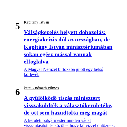
Kapitány István
5
Válságkezelés helyett dobozolás:
energiakrízis dúl az országban, de
Kapitány István minisztériumában
sokan egész mással vannak
elfoglalva
A Magyar Nemzet birtokába jutott egy belső
körlevél.
kátai - németh vilmos
6
A gyűlölködő tiszás minisztert
visszaküldték a választókerületébe,
de ott sem hazudtolta meg magát
A kerületi polgármester minden vádat
visszautasított és közölte, hogy kútvízzel öntöznek,