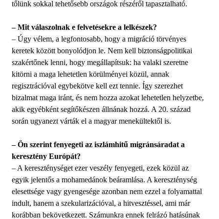
tőlünk sokkal tehetősebb országok részéről tapasztalható.
– Mit válaszolnak e felvetésekre a lelkészek?
– Úgy vélem, a legfontosabb, hogy a migráció törvényes
keretek között bonyolódjon le. Nem kell biztonságpolitikai
szakértőnek lenni, hogy megállapítsuk: ha valaki szeretne
kitörni a maga lehetetlen körülményei közül, annak
regisztrációval egybekötve kell ezt tennie. Így szerezhet
bizalmat maga iránt, és nem hozza azokat lehetetlen helyzetbe,
akik egyébként segítőkészen állnának hozzá. A 20. század
során ugyanezt várták el a magyar menekültektől is.
– Ön szerint fenyegeti az iszlámhitű migránsáradat a
keresztény Európát?
– A kereszténységet ezer veszély fenyegeti, ezek közül az
egyik jelentős a mohamedánok beáramlása. A kereszténység
elesettsége vagy gyengesége azonban nem ezzel a folyamattal
indult, hanem a szekularizációval, a hitvesztéssel, ami már
korábban bekövetkezett. Számunkra ennek felrázó hatásúnak