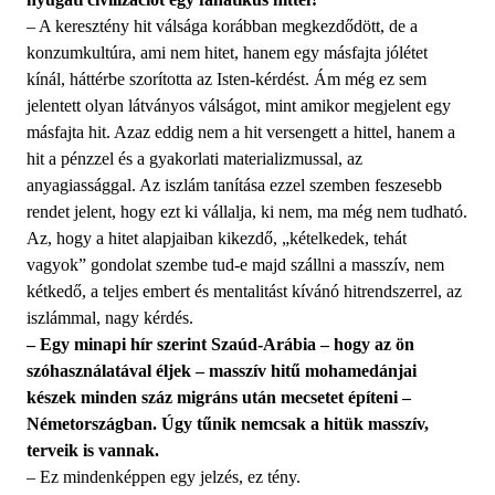
– A keresztény hit válsága korábban megkezdődött, de a
konzumkultúra, ami nem hitet, hanem egy másfajta jólétet
kínál, háttérbe szorította az Isten-kérdést. Ám még ez sem
jelentett olyan látványos válságot, mint amikor megjelent egy
másfajta hit. Azaz eddig nem a hit versengett a hittel, hanem a
hit a pénzzel és a gyakorlati materializmussal, az
anyagiassággal. Az iszlám tanítása ezzel szemben feszesebb
rendet jelent, hogy ezt ki vállalja, ki nem, ma még nem tudható.
Az, hogy a hitet alapjaiban kikezdő, „kételkedek, tehát
vagyok” gondolat szembe tud-e majd szállni a masszív, nem
kétkedő, a teljes embert és mentalitást kívánó hitrendszerrel, az
iszlámmal, nagy kérdés.
– Egy minapi hír szerint Szaúd-Arábia – hogy az ön
szóhasználatával éljek – masszív hitű mohamedánjai
készek minden száz migráns után mecsetet építeni –
Németországban. Úgy tűnik nemcsak a hitük masszív,
terveik is vannak.
– Ez mindenképpen egy jelzés, ez tény.