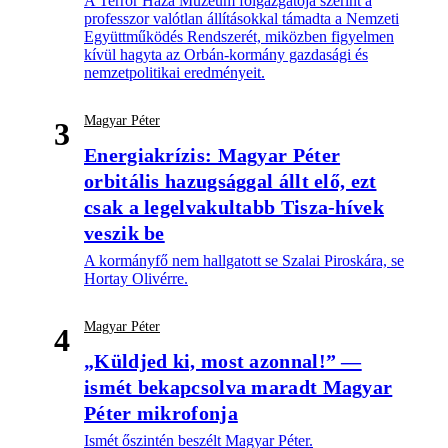
A Terror Háza Múzeum főigazgatója szerint a
professzor valótlan állításokkal támadta a Nemzeti
Együttműködés Rendszerét, miközben figyelmen
kívül hagyta az Orbán-kormány gazdasági és
nemzetpolitikai eredményeit.
Magyar Péter
3
Energiakrízis: Magyar Péter
orbitális hazugsággal állt elő, ezt
csak a legelvakultabb Tisza-hívek
veszik be
A kormányfő nem hallgatott se Szalai Piroskára, se
Hortay Olivérre.
Magyar Péter
4
„Küldjed ki, most azonnal!” —
ismét bekapcsolva maradt Magyar
Péter mikrofonja
Ismét őszintén beszélt Magyar Péter.