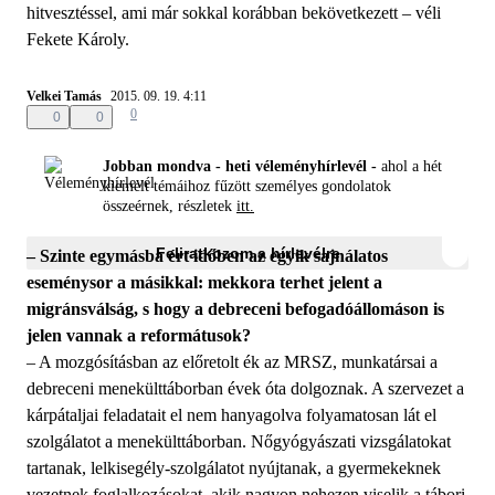
hitvesztéssel, ami már sokkal korábban bekövetkezett – véli
Fekete Károly.
Velkei Tamás
2015. 09. 19. 4:11
0
0
0
Jobban mondva - heti véleményhírlevél -
ahol a hét
kiemelt témáihoz fűzött személyes gondolatok
összeérnek, részletek
itt.
Feliratkozom a hírlevélre
– Szinte egymásba ért időben az egyik sajnálatos
eseménysor a másikkal: mekkora terhet jelent a
migránsválság, s hogy a debreceni befogadóállomáson is
jelen vannak a reformátusok?
– A mozgósításban az előretolt ék az MRSZ, munkatársai a
debreceni menekülttáborban évek óta dolgoznak. A szervezet a
kárpátaljai feladatait el nem hanyagolva folyamatosan lát el
szolgálatot a menekülttáborban. Nőgyógyászati vizsgálatokat
tartanak, lelkisegély-szolgálatot nyújtanak, a gyermekeknek
vezetnek foglalkozásokat, akik nagyon nehezen viselik a tábori