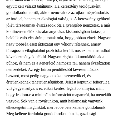
együtt kell választ találnunk. Ha keresztény teológusként
gondolkodom erről, akkor nemcsak ez az újkori népvándorlás
az intő jel, hanem az ökológiai válság is. A keresztény gyökerű
jóléti társadalmak évszázadok óta a gyengébb nemzetek, a más
kontinensen élők kizsákmányolása, kiskorúságban tartása, a
belőlük való élés árán jutottak oda, hogy jobban élnek. Nagyon
nagy többség esett áldozatul egy vékony rétegnek, amely
túlságosan világhatalmi pozícióba került, nos ez nem maradhat
következmények nélkül. Nagyon régóta akkumulálódnak a
bűnök, és nem ez a generáció halmozta fel, hanem évszázadok
nemzedékei. Az egy húron pendülésből kevesen húztak
hasznot, most pedig nagyon sokan szenvedik el, és
értetlenkednek tehetetlenségükben. Jelzést kaptunk: felborult a
világ egyensúlya, s ez etikai kérdés, legalább annyira, mint,
hogy leadom-e a minimális információt magamról, ha menekült
vagyok. Sok van a rovásunkon, amit hajlamosak vagyunk
elhessegetni magunktól, mert ebbe bele kellene gondolnunk.
Meg kellene fordulnia gondolkodásunknak, gazdasági