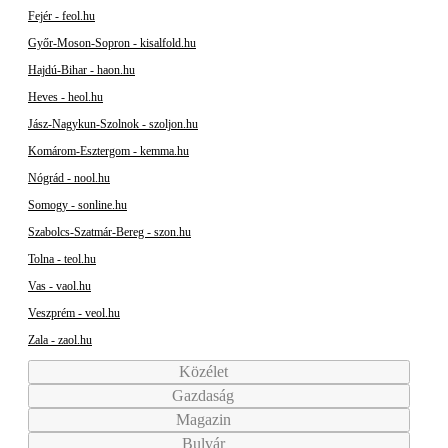
Fejér - feol.hu
Győr-Moson-Sopron - kisalfold.hu
Hajdú-Bihar - haon.hu
Heves - heol.hu
Jász-Nagykun-Szolnok - szoljon.hu
Komárom-Esztergom - kemma.hu
Nógrád - nool.hu
Somogy - sonline.hu
Szabolcs-Szatmár-Bereg - szon.hu
Tolna - teol.hu
Vas - vaol.hu
Veszprém - veol.hu
Zala - zaol.hu
Közélet
Gazdaság
Magazin
Bulvár