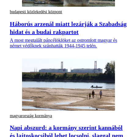
budapesti közlekedési központ
Háborús arzenál miatt lezárják a Szabadság
hidat és a budai rakpartot
A most megtalált páncélöklöket az ostromlott magyar és
német védőknek szánhatták 1944-1945 telén.
magyarország kormánya
Napi abszurd: a kormány szerint kannából
és lajtoskocsiból lehet locsolni, slaggal nem