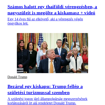
Számos halott egy thaiföldi vérengzésben, a
nagyszüleit is megölte a kiskamasz + videó
Egy 14 éves fiú az elkövető, aki a vérengzés végén
öngyilkos lett.
Donald Trump
Bezárul egy kiskapu: Trump fellép a
születési turizmussal szemben
A születési jogon járó állampolgárság megszerzésének
korlátozásáról írt alá rendeletet Donald Trump.