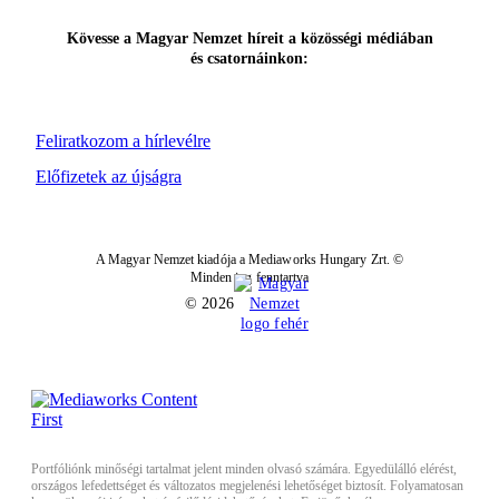
Kövesse a Magyar Nemzet híreit a közösségi médiában
és csatornáinkon:
Feliratkozom a hírlevélre
Előfizetek az újságra
A Magyar Nemzet kiadója a Mediaworks Hungary Zrt. ©
Minden jog fenntartva
© 2026
Portfóliónk minőségi tartalmat jelent minden olvasó számára. Egyedülálló elérést,
országos lefedettséget és változatos megjelenési lehetőséget biztosít. Folyamatosan