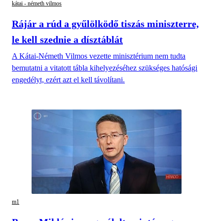
kátai - németh vilmos
Rájár a rúd a gyűlölködő tiszás miniszterre,
le kell szednie a dísztáblát
A Kátai-Németh Vilmos vezette minisztérium nem tudta
bemutatni a vitatott tábla kihelyezéséhez szükséges hatósági
engedélyt, ezért azt el kell távolítani.
m1