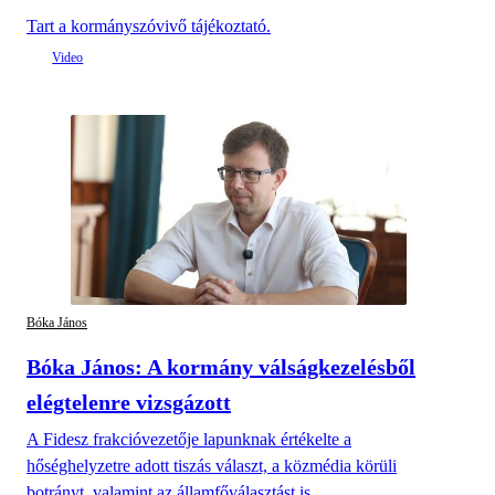
Tart a kormányszóvivő tájékoztató.
Bóka János
Bóka János: A kormány válságkezelésből
elégtelenre vizsgázott
A Fidesz frakcióvezetője lapunknak értékelte a
hőséghelyzetre adott tiszás választ, a közmédia körüli
botrányt, valamint az államfőválasztást is.