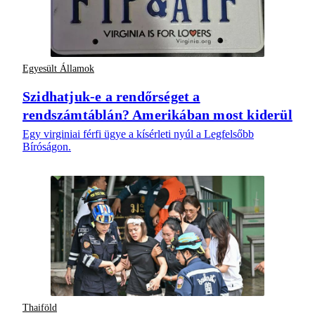
Egyesült Államok
Szidhatjuk-e a rendőrséget a
rendszámtáblán? Amerikában most kiderül
Egy virginiai férfi ügye a kísérleti nyúl a Legfelsőbb
Bíróságon.
Thaiföld