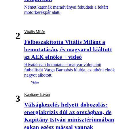
Német katonák maradványai feküdtek a feltárt
motorkerékpár alatt.
Vitális Milán
2
Félbeszakította Vitális Milánt a
bemutatásán, és magyarul kiáltott
az AEK elnöke + videó
Hivatalosan bemutatta a magyar válogatott
futballistát Varga Barnabás klubja, az athéni elnök
nagyot alkotott.
Kapitány István
3
Válságkezelés helyett dobozolás:
energiakrízis dúl az országban, de
Kapitány István minisztériumában
sokan egész mással vannak