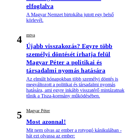
elfoglalva
A Magyar Nemzet birtokába jutott egy belső
körlevél.
mtva
4
Újabb visszakozás? Egyre több
személyi döntését írhatja felül
Magyar Péter a politikai és
társadalmi nyomás hatására
Az elmúlt hónapokban több személyi döntés is
megváltozott a politikai és társadalmi nyomás
hatására, ami egyre inkább visszatérő mintázatnak
tűnik a Tisza-kormány működésében.
Magyar Péter
5
Most azonnal!
Mit nem olvas az ember a rotyogó kánikulában -
hát ezt olvassa az ember: