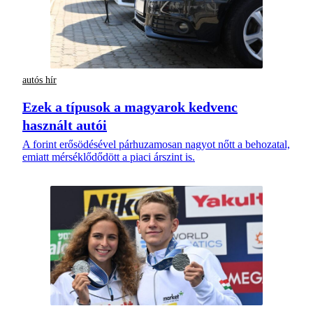
autós hír
Ezek a típusok a magyarok kedvenc
használt autói
A forint erősödésével párhuzamosan nagyot nőtt a behozatal,
emiatt mérséklődődött a piaci árszint is.