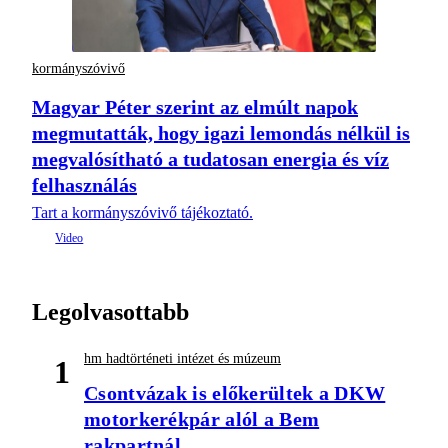
kormányszóvivő
Magyar Péter szerint az elmúlt napok
megmutatták, hogy igazi lemondás nélkül is
megvalósítható a tudatosan energia és víz
felhasználás
Tart a kormányszóvivő tájékoztató.
Legolvasottabb
hm hadtörténeti intézet és múzeum
1
Csontvázak is előkerültek a DKW
motorkerékpár alól a Bem
rakpartnál