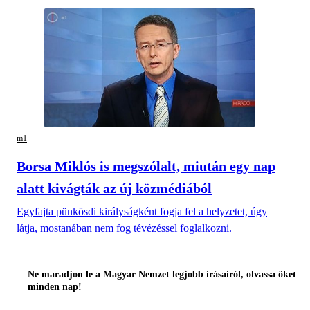
m1
Borsa Miklós is megszólalt, miután egy nap
alatt kivágták az új közmédiából
Egyfajta pünkösdi királyságként fogja fel a helyzetet, úgy
látja, mostanában nem fog tévézéssel foglalkozni.
Ne maradjon le a Magyar Nemzet legjobb írásairól, olvassa őket
minden nap!