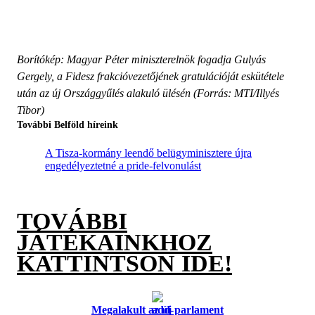
Borítókép: Magyar Péter miniszterelnök fogadja Gulyás
Gergely, a Fidesz frakcióvezetőjének gratulációját eskütétele
után az új Országgyűlés alakuló ülésén (Forrás: MTI/Illyés
Tibor)
További Belföld híreink
A Tisza-kormány leendő belügyminisztere újra
engedélyeztetné a pride-felvonulást
TOVÁBBI
JÁTÉKAINKHOZ
KATTINTSON IDE!
Megalakult az új parlament