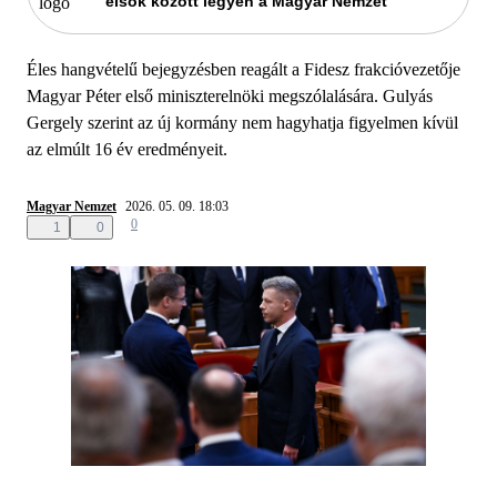
elsők között legyen a Magyar Nemzet
Éles hangvételű bejegyzésben reagált a Fidesz frakcióvezetője
Magyar Péter első miniszterelnöki megszólalására. Gulyás
Gergely szerint az új kormány nem hagyhatja figyelmen kívül
az elmúlt 16 év eredményeit.
Magyar Nemzet
2026. 05. 09. 18:03
0
1
0