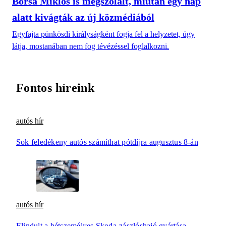
Borsa Miklós is megszólalt, miután egy nap
alatt kivágták az új közmédiából
Egyfajta pünkösdi királyságként fogja fel a helyzetet, úgy
látja, mostanában nem fog tévézéssel foglalkozni.
Fontos híreink
autós hír
Sok feledékeny autós számíthat pótdíjra augusztus 8-án
autós hír
Elindult a hétszemélyes Skoda-zászlóshajó gyártása