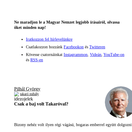
Ne maradjon le a Magyar Nemzet legjobb írásairól, olvassa
őket minden nap!
Iratkozzon fel hírlevelünkre
Csatlakozzon hozzánk
Facebookon
és
Twitteren
Kövesse csatornáinkat
Instagrammon
,
Videán
,
YouTube-on
és
RSS-en
Pilhál György
takaró mihály
Csak a baj volt Takaróval?
Bizony nehéz volt ilyen régi vágású, bogaras emberrel együtt dolgoz