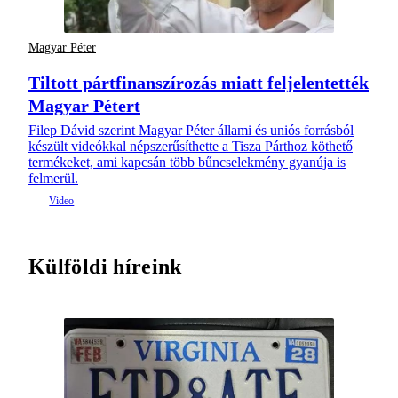
Magyar Péter
Tiltott pártfinanszírozás miatt feljelentették
Magyar Pétert
Filep Dávid szerint Magyar Péter állami és uniós forrásból
készült videókkal népszerűsíthette a Tisza Párthoz köthető
termékeket, ami kapcsán több bűncselekmény gyanúja is
felmerül.
Külföldi híreink