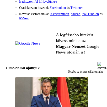
Iratkozzon fel hírlevelünkre
Csatlakozzon hozzánk
Facebookon
és
Twitteren
Kövesse csatornáinkat
Instagrammon
,
Videán
,
YouTube-on
és
RSS-en
A legfrissebb hírekért
kövess minket az
Magyar Nemzet
Google
News oldalán is!
Címoldalról ajánljuk
Tovább az összes cikkhez