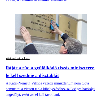
kátai - németh vilmos
Rájár a rúd a gyűlölködő tiszás miniszterre,
le kell szednie a dísztáblát
A Kátai-Németh Vilmos vezette minisztérium nem tudta
bemutatni a vitatott tábla kihelyezéséhez szükséges hatósági
engedélyt, ezért azt el kell távolítani.