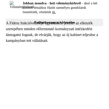
Jobban mondva - heti véleményhírlevél -
ahol a hét
kiemelt témáihoz fűzött személyes gondolatok
összeérnek, részletek
itt.
Feliratkozom a hírlevélre
A Fidesz frakcióvezetője ugyanakkor jelezte: az ellenzék
szerepében minden előremutató kormányzati intézkedést
támogatni fognak, de elvárják, hogy az új kabinet teljesítse a
kampányban tett vállalásait.