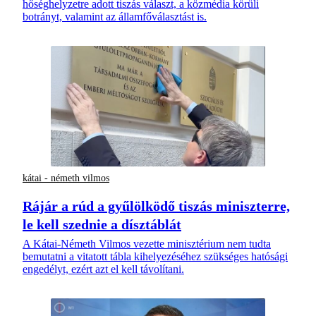
hőséghelyzetre adott tiszás választ, a közmédia körüli
botrányt, valamint az államfőválasztást is.
kátai - németh vilmos
Rájár a rúd a gyűlölködő tiszás miniszterre,
le kell szednie a dísztáblát
A Kátai-Németh Vilmos vezette minisztérium nem tudta
bemutatni a vitatott tábla kihelyezéséhez szükséges hatósági
engedélyt, ezért azt el kell távolítani.