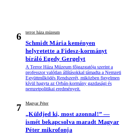
terror háza múzeum
6
Schmidt Mária keményen
helyretette a Fidesz-kormányt
bíráló Egedy Gergelyt
A Terror Háza Múzeum főigazgatója szerint a
professzor valótlan állításokkal támadta a Nemzeti
Együttműködés Rendszerét, miközben figyelmen
kívül hagyta az Orbán-kormány gazdasági és
nemzetpolitikai eredményeit.
Magyar Péter
7
„Küldjed ki, most azonnal!” —
ismét bekapcsolva maradt Magyar
Péter mikrofonja