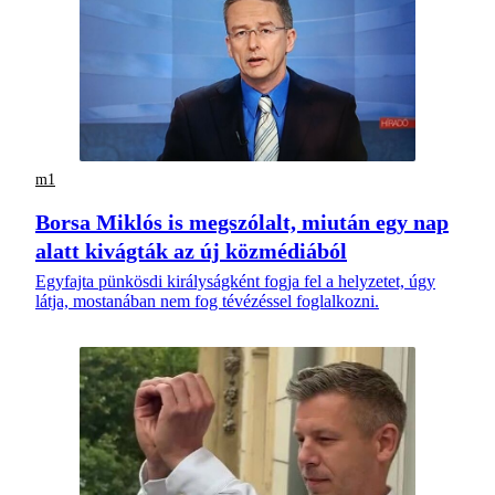
m1
Borsa Miklós is megszólalt, miután egy nap
alatt kivágták az új közmédiából
Egyfajta pünkösdi királyságként fogja fel a helyzetet, úgy
látja, mostanában nem fog tévézéssel foglalkozni.