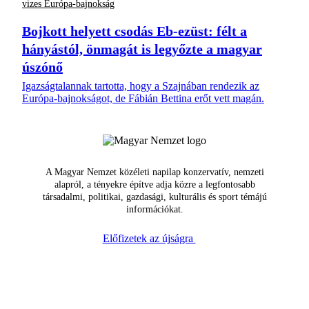
vizes Európa-bajnokság
Bojkott helyett csodás Eb-ezüst: félt a
hányástól, önmagát is legyőzte a magyar
úszónő
Igazságtalannak tartotta, hogy a Szajnában rendezik az
Európa-bajnokságot, de Fábián Bettina erőt vett magán.
A Magyar Nemzet közéleti napilap konzervatív, nemzeti
alapról, a tényekre építve adja közre a legfontosabb
társadalmi, politikai, gazdasági, kulturális és sport témájú
információkat.
Előfizetek az újságra