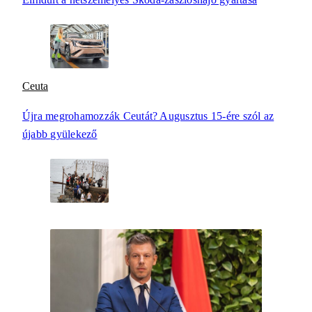
Ceuta
Újra megrohamozzák Ceutát? Augusztus 15-ére szól az
újabb gyülekező