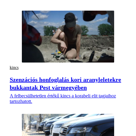
kincs
Szenzációs honfoglalás kori aranyleletekre
bukkantak Pest vármegyében
A felbecsülhetetlen értékű kincs a korabeli elit tagjaihoz
tartozhatott.