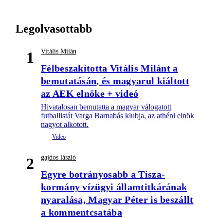
Legolvasottabb
Vitális Milán
1
Félbeszakította Vitális Milánt a
bemutatásán, és magyarul kiáltott
az AEK elnöke + videó
Hivatalosan bemutatta a magyar válogatott
futballistát Varga Barnabás klubja, az athéni elnök
nagyot alkotott.
gajdos lászló
2
Egyre botrányosabb a Tisza-
kormány vízügyi államtitkárának
nyaralása, Magyar Péter is beszállt
a kommentcsatába