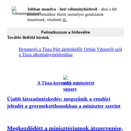
Jobban mondva - heti véleményhírlevél -
ahol a hét
kiemelt témáihoz fűzött személyes gondolatok
összeérnek, részletek
itt.
Feliratkozom a hírlevélre
További Belföld híreink
Beismerés a Tisza Párt alelnökétől: Orbán Viktorról szól
a Tisza alkotmánymódosítása
A Tisza-kormány miniszterei
Újabb látszatintézkedés: megszűnik a rendőri
jelenlét a gyermekotthonokban a miniszter szerint
Megkezdődött a minisztériumok átszervezése,