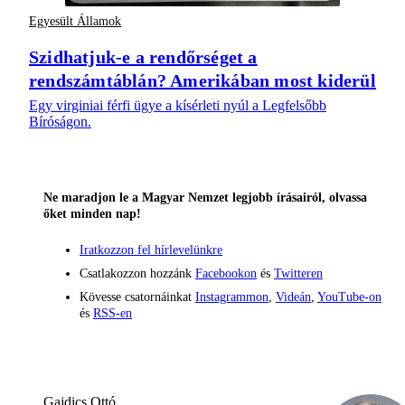
Egyesült Államok
Szidhatjuk-e a rendőrséget a
rendszámtáblán? Amerikában most kiderül
Egy virginiai férfi ügye a kísérleti nyúl a Legfelsőbb
Bíróságon.
Ne maradjon le a Magyar Nemzet legjobb írásairól, olvassa
őket minden nap!
Iratkozzon fel hírlevelünkre
Csatlakozzon hozzánk
Facebookon
és
Twitteren
Kövesse csatornáinkat
Instagrammon
,
Videán
,
YouTube-on
és
RSS-en
Gajdics Ottó