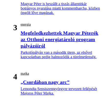
Magyar Péter is beszállt a tiszás államtitkár
botrányos nyaralása miatti kommentharcba, közben
öngólt lőve magának.
energia
3
Megfeledkezhettek Magyar Péterék
az Otthoni energiatároló program
pályázóiról
Parkolópályán van a második ütem, az elsővel
kapcsolatban pedig halmozódik a türelmetlenség.
majka
4
„Csordában nagy arc”
Lemondta Sepsiszentgyörgyre tervezett fellépését
Majoros Péter Majka.