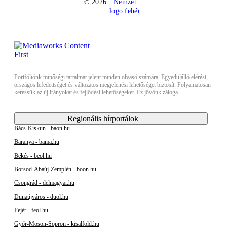
© 2026
Portfóliónk minőségi tartalmat jelent minden olvasó számára. Egyedülálló elérést,
országos lefedettséget és változatos megjelenési lehetőséget biztosít. Folyamatosan
keressük az új irányokat és fejlődési lehetőségeket. Ez jövőnk záloga.
Regionális hírportálok
Bács-Kiskun - baon.hu
Baranya - bama.hu
Békés - beol.hu
Borsod-Abaúj-Zemplén - boon.hu
Csongrád - delmagyar.hu
Dunaújváros - duol.hu
Fejér - feol.hu
Győr-Moson-Sopron - kisalfold.hu