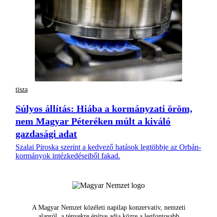
tisza
Súlyos állítás: Hiába a kormányzati öröm,
nem Magyar Péteréken múlt a kiváló
gazdasági adat
Szalai Piroska szerint a kedvező hatások legtöbbje az Orbán-
kormányok intézkedéseiből fakad.
A Magyar Nemzet közéleti napilap konzervatív, nemzeti
alapról, a tényekre építve adja közre a legfontosabb