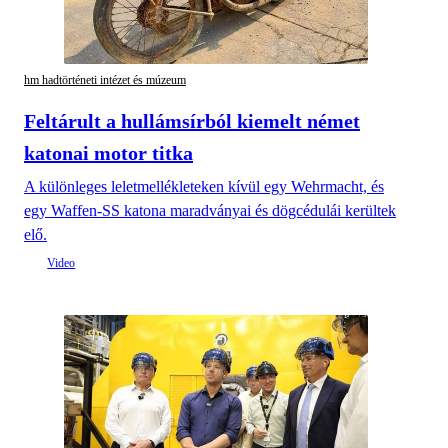
hm hadtörténeti intézet és múzeum
Feltárult a hullámsírból kiemelt német
katonai motor titka
A különleges leletmellékleteken kívül egy Wehrmacht, és
egy Waffen-SS katona maradványai és dögcédulái kerültek
elő.