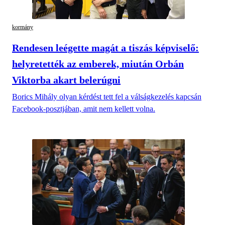
kormány
Rendesen leégette magát a tiszás képviselő:
helyretették az emberek, miután Orbán
Viktorba akart belerúgni
Borics Mihály olyan kérdést tett fel a válságkezelés kapcsán
Facebook-posztjában, amit nem kellett volna.