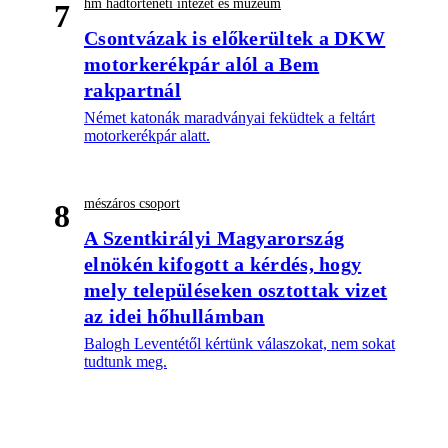
hm hadtörténeti intézet és múzeum
7
Csontvázak is előkerültek a DKW
motorkerékpár alól a Bem
rakpartnál
Német katonák maradványai feküdtek a feltárt
motorkerékpár alatt.
mészáros csoport
8
A Szentkirályi Magyarország
elnökén kifogott a kérdés, hogy
mely településeken osztottak vizet
az idei hőhullámban
Balogh Leventétől kértünk válaszokat, nem sokat
tudtunk meg.