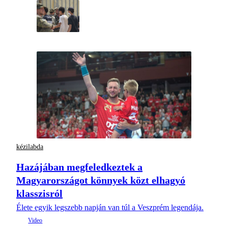
kézilabda
Hazájában megfeledkeztek a
Magyarországot könnyek közt elhagyó
klasszisról
Élete egyik legszebb napján van túl a Veszprém legendája.