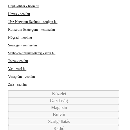
Hajdú-Bihar - haon.hu
Heves - heol.hu
Jász-Nagykun-Szolnok - szoljon.hu
Komárom-Esztergom - kemma.hu
Nógrád - nool.hu
Somogy - sonline.hu
Szabolcs-Szatmár-Bereg - szon.hu
Tolna - teol.hu
Vas - vaol.hu
Veszprém - veol.hu
Zala - zaol.hu
Közélet
Gazdaság
Magazin
Bulvár
Szolgáltatás
Rádió