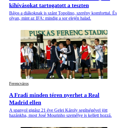
kihívásokat tartogatott a teszten
Bájos a diákoknak is szánt Topolino, szerény komforttal. És
olyan, mint az IFA: mindig a sor elején halad.
Ferencváros
A Fradi minden téren nyerhet a Real
Madrid ellen
A spanyol gigász 21 éve Gelei Károly segítségével jött
hazánkba, most José Mourinho személye is kellett hozzá.