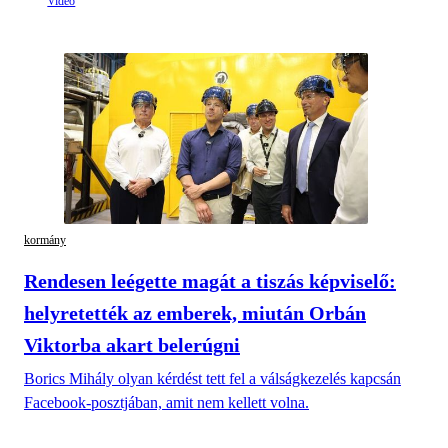
kormány
Rendesen leégette magát a tiszás képviselő:
helyretették az emberek, miután Orbán
Viktorba akart belerúgni
Borics Mihály olyan kérdést tett fel a válságkezelés kapcsán
Facebook-posztjában, amit nem kellett volna.