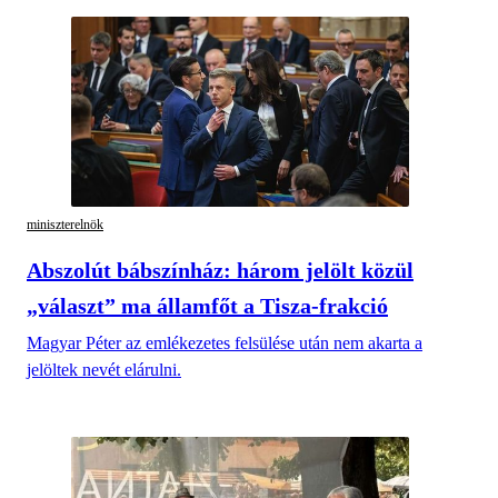
miniszterelnök
Abszolút bábszínház: három jelölt közül
„választ” ma államfőt a Tisza-frakció
Magyar Péter az emlékezetes felsülése után nem akarta a
jelöltek nevét elárulni.