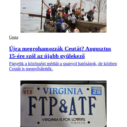
Ceuta
Újra megrohamozzák Ceutát? Augusztus
15-ére szól az újabb gyülekező
Figyelik a közösségi médiát a spanyol hatóságok, de közben
Ceutát is megerősítették.