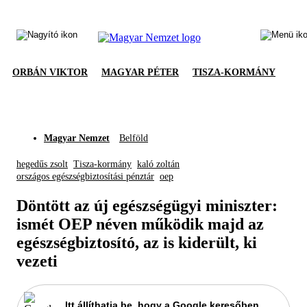
ORBÁN VIKTOR
MAGYAR PÉTER
TISZA-KORMÁNY
Magyar Nemzet
Belföld
hegedűs zsolt
Tisza-kormány
kaló zoltán
országos egészségbiztosítási pénztár
oep
Döntött az új egészségügyi miniszter:
ismét OEP néven működik majd az
egészségbiztosító, az is kiderült, ki
vezeti
Itt állíthatja be, hogy a Google keresőben