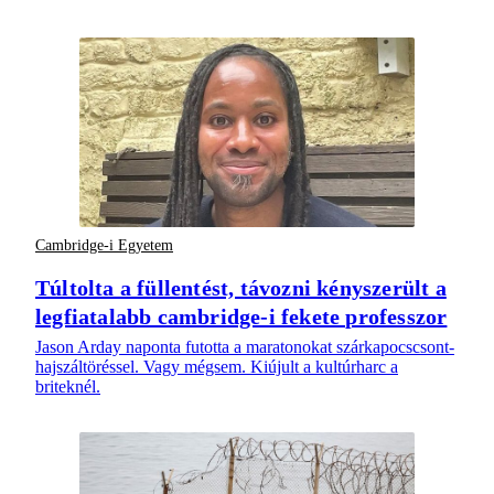
Cambridge-i Egyetem
Túltolta a füllentést, távozni kényszerült a
legfiatalabb cambridge-i fekete professzor
Jason Arday naponta futotta a maratonokat szárkapocscsont-
hajszáltöréssel. Vagy mégsem. Kiújult a kultúrharc a
briteknél.