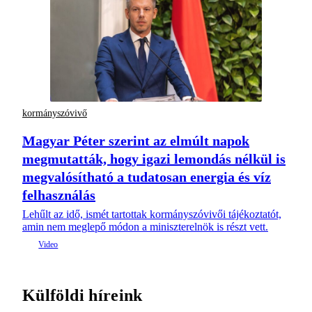
kormányszóvivő
Magyar Péter szerint az elmúlt napok
megmutatták, hogy igazi lemondás nélkül is
megvalósítható a tudatosan energia és víz
felhasználás
Lehűlt az idő, ismét tartottak kormányszóvivői tájékoztatót,
amin nem meglepő módon a miniszterelnök is részt vett.
Külföldi híreink