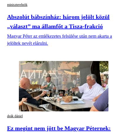
miniszterelnök
Abszolút bábszínház: három jelölt közül
„választ” ma államfőt a Tisza-frakció
Magyar Péter az emlékezetes felsülése után nem akarta a
jelöltek nevét elárulni.
deák dániel
Ez megint nem jött be Magyar Péternek: