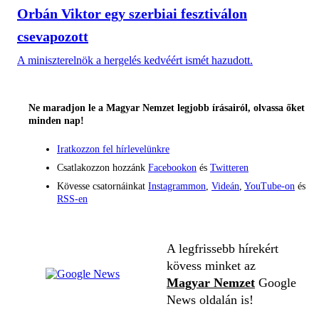
Orbán Viktor egy szerbiai fesztiválon
csevapozott
A miniszterelnök a hergelés kedvéért ismét hazudott.
Ne maradjon le a Magyar Nemzet legjobb írásairól, olvassa őket
minden nap!
Iratkozzon fel hírlevelünkre
Csatlakozzon hozzánk
Facebookon
és
Twitteren
Kövesse csatornáinkat
Instagrammon
,
Videán
,
YouTube-on
és
RSS-en
A legfrissebb hírekért
kövess minket az
Magyar Nemzet
Google
News oldalán is!