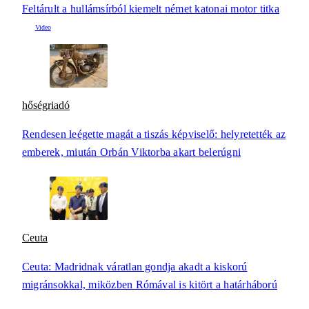
Feltárult a hullámsírból kiemelt német katonai motor titka
hőségriadó
Rendesen leégette magát a tiszás képviselő: helyretették az
emberek, miután Orbán Viktorba akart belerúgni
Ceuta
Ceuta: Madridnak váratlan gondja akadt a kiskorú
migránsokkal, miközben Rómával is kitört a határháború