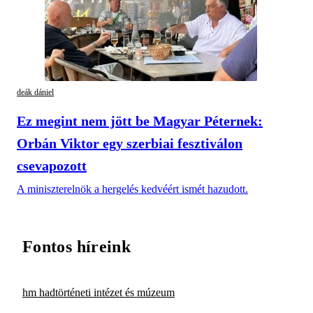
deák dániel
Ez megint nem jött be Magyar Péternek:
Orbán Viktor egy szerbiai fesztiválon
csevapozott
A miniszterelnök a hergelés kedvéért ismét hazudott.
Fontos híreink
hm hadtörténeti intézet és múzeum