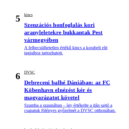
kincs
5
Szenzációs honfoglalás kori
aranyleletekre bukkantak Pest
vármegyében
A felbecsülhetetlen értékű kincs a korabeli elit
tagjaihoz tartozhatott.
DVSC
6
Debreceni balhé Dániában: az FC
Köbenhavn elnézést kér és
magyarázatot követel
Szamba a szaunában – így értékelte a dán sajtó a
csapatuk fölényes győzelmét a DVSC otthonában.