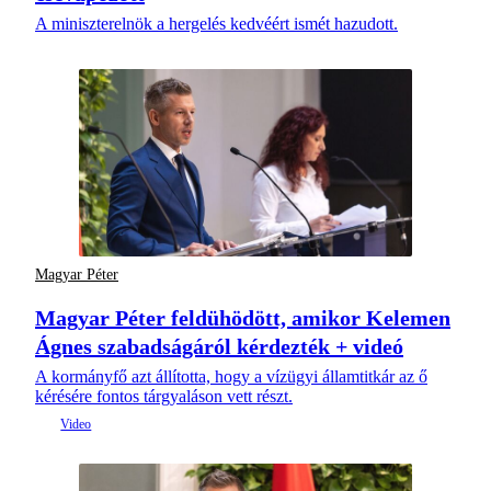
A miniszterelnök a hergelés kedvéért ismét hazudott.
Magyar Péter
Magyar Péter feldühödött, amikor Kelemen
Ágnes szabadságáról kérdezték + videó
A kormányfő azt állította, hogy a vízügyi államtitkár az ő
kérésére fontos tárgyaláson vett részt.