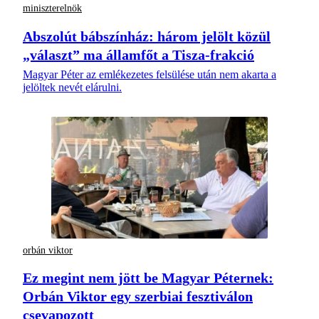
miniszterelnök
Abszolút bábszínház: három jelölt közül
„választ” ma államfőt a Tisza-frakció
Magyar Péter az emlékezetes felsülése után nem akarta a
jelöltek nevét elárulni.
orbán viktor
Ez megint nem jött be Magyar Péternek:
Orbán Viktor egy szerbiai fesztiválon
csevapozott