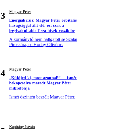
Magyar Péter
3
Energiakrízis: Magyar Péter orbitális
hazugsággal állt elő, ezt csak a
legelvakultabb Tisza-hívek veszik be
A kormányfő nem hallgatott se Szalai
Piroskára, se Hortay Olivérre.
Magyar Péter
4
„Küldjed ki, most azonnal!” — ismét
bekapcsolva maradt Magyar Péter
mikrofonja
Ismét őszintén beszélt Magyar Péter.
Kapitány István