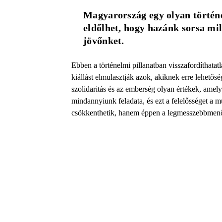
Magyarország egy olyan történe
eldőlhet, hogy hazánk sorsa mil
jövőnket. 
Ebben a történelmi pillanatban visszafordíthatat
kiállást elmulasztják azok, akiknek erre lehető
szolidaritás és az emberség olyan értékek, amel
mindannyiunk feladata, és ezt a felelősséget a 
csökkenthetik, hanem éppen a legmesszebbmenőki