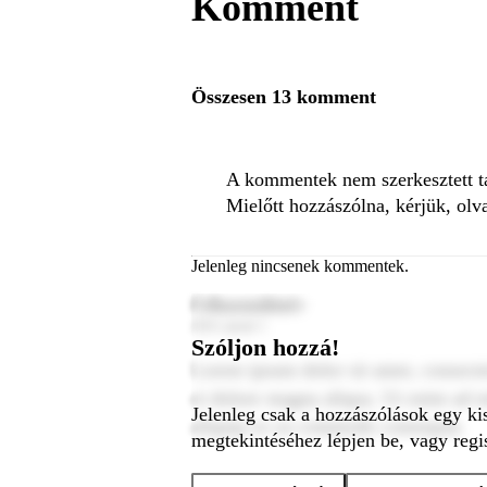
Komment
Összesen 13 komment
A kommentek nem szerkesztett tar
Mielőtt hozzászólna, kérjük, olv
Jelenleg nincsenek kommentek.
Felhasználónév
2024. január 1.
Szóljon hozzá!
Lorem ipsum dolor sit amet, consecte
et dolore magna aliqua. Ut enim ad m
Jelenleg csak a hozzászólások egy ki
aliquip ex ea commodo consequat.
megtekintéséhez lépjen be, vagy regis