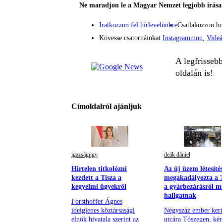
Ne maradjon le a Magyar Nemzet legjobb írásai
Iratkozzon fel hírlevelünkre
Csatlakozzon h
Kövesse csatornáinkat
Instagrammon
,
Vide
A legfrisseb
oldalán is!
Címoldalról ajánljuk
igazságügy
deák dániel
Hirtelen titkolózni
Az új üzem létesíté
kezdett a Tisza a
megakadályozta a T
kegyelmi ügyekről
a gyárbezárásról m
hallgatnak
Forsthoffer Ágnes
ideiglenes köztársasági
Négyszáz ember ker
elnök hivatala szerint az
utcára Tószegen, kér