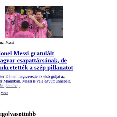
nel Messi
ionel Messi gratulált
agyar csapattársának, de
nkretették a szép pillanatot
tér Dániel megszerezte az első gólját az
er Miamiban, Messi is vele együtt ünnepelt,
án jött a baj.
egolvasottabb