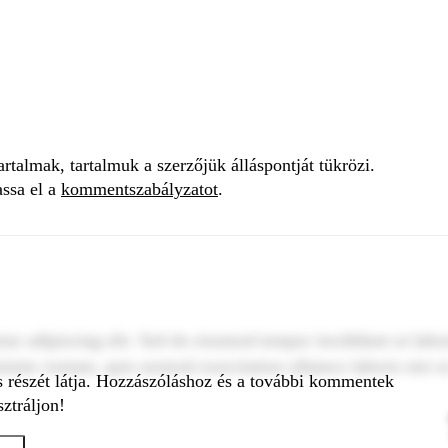
talmak, tartalmuk a szerzőjük álláspontját tükrözi.
assa el a
kommentszabályzatot
.
tur adipiscing elit. Sed do eiusmod tempor incididunt ut labo
inim veniam, quis nostrud exercitation ullamco laboris nisi u
s részét látja. Hozzászóláshoz és a további kommentek
ztráljon!