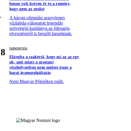
benne volt hetven év és a remény,
hogy nem az utolsó
A három olimpián aranyérmes
vízilabda-válogatott legendás
szövetségi kapitánya az édesapja
elvesztéséről is beszélt lapunknak.
napenergia
8
Elárulta a szakértő, hogy mi az az egy
ok, ami miatt a mostani
vészhelyzetben nem omlott össze a
hazai áramszolgáltatás
Nem Magyar Péteréken múlt.