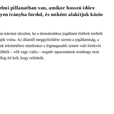
lmi pillanatban van, amikor hosszú időre 
yen irányba fordul, és miként alakítjuk közös 
lan károkat okozhat, ha a demokratikus jogállami értékek melletti
ségük volna. Az államfő meggyőződése szerint a jogállamiság, a
yek tekintetében mindenkor a legmagasabb szintre való törekvés
múltbéli – vélt vagy valós – negatív tapasztalatok nemhogy nem
g fel kell, hogy erősítsék.