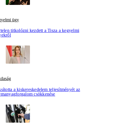
gyelmi ügy
telen titkolózni kezdett a Tisza a kegyelmi
yekről
zdaság
sította a kiskereskedelem teljesítményét az
emanyagforgalom csökkenése