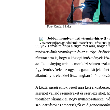
Fotó: Csudai Sándor
Jobban mondva - heti véleményhírlevél -
a
személyes gondolatok összeérnek, részletek
i
Sulyok Tamás felhívja a figyelmet arra, hogy a 
rendszerváltás vívmányain és az európai érték
rámutat arra is, hogy a közjogi intézmények közö
az alkotmányjog terén nemzetközi szinten szakt
figyelembevétele, ez ugyanis garanciát jelenthet
alkotmányos elvekkel összhangban álló rendezé
A köztársasági elnök végül arra kéri a közbeszé
szerepet vállaló személyeket és szervezeteket, h
tudatában járjanak el, hogy nyilatkozataikkal, 
szolidaritásról és emberségről való gondolkodás