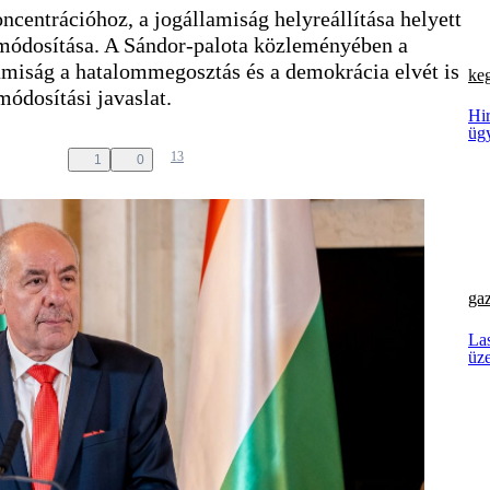
entrációhoz, a jogállamiság helyreállítása helyett
módosítása. A Sándor-palota közleményében a
llamiság a hatalommegosztás és a demokrácia elvét is
ke
módosítási javaslat.
Hir
üg
13
1
0
ga
Las
üz