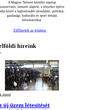
A Magyar Nemzet közéleti napilap
konzervatív, nemzeti alapról, a tényekre építve
adja közre a legfontosabb társadalmi, politikai,
gazdasági, kulturális és sport témájú
információkat.
Előfizetek az újságra
elföldi híreink
k dániel
z új üzem létesítését