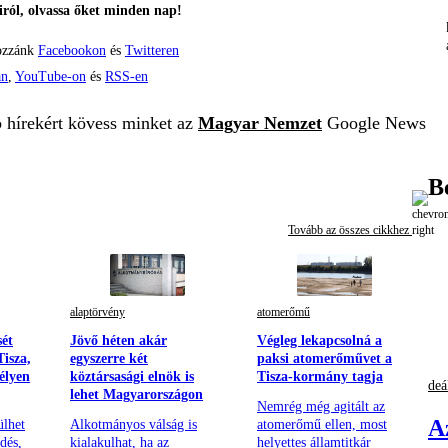
ról, olvassa őket minden nap!
ozzánk
Facebookon
és
Twitteren
án
,
YouTube-on
és
RSS-en
b hírekért kövess minket az
Magyar Nemzet
Google News
B
Tovább az összes cikkhez
alaptörvény
atomerőmű
sét
Jövő héten akár
Végleg lekapcsolná a
isza,
egyszerre két
paksi atomerőművet a
élyen
köztársasági elnök is
Tisza-kormány tagja
deá
lehet Magyarországon
Nemrég még agitált az
A
ülhet
Alkotmányos válság is
atomerőmű ellen, most
dés,
kialakulhat, ha az
helyettes államtitkár