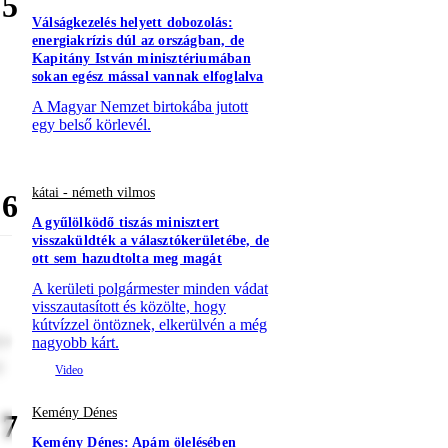
5
Válságkezelés helyett dobozolás:
energiakrízis dúl az országban, de
Kapitány István minisztériumában
sokan egész mással vannak elfoglalva
A Magyar Nemzet birtokába jutott
egy belső körlevél.
kátai - németh vilmos
6
A gyűlölködő tiszás minisztert
visszaküldték a választókerületébe, de
ott sem hazudtolta meg magát
A kerületi polgármester minden vádat
visszautasított és közölte, hogy
kútvízzel öntöznek, elkerülvén a még
re
nagyobb kárt.
t
Kemény Dénes
7
Kemény Dénes: Apám ölelésében