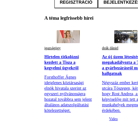
REGISZTRÁCIÓ
BEJELENTKEZÉ
A téma legfrissebb hírei
igazságügy
deák dániel
Hirtelen titkolózni
Az új üzem létesíté
kezdett a Tisza a
megakadályozta a T
kegyelmi ügyekről
a gyárbezárásról m
hallgatnak
Forsthoffer Ágnes
ideiglenes köztársasági
Négyszáz ember ker
elnök hivatala szerint az
utcára Tószegen, kér
egyszeri nyilvánosságra
hogy Rost Andrea, a 
hozatal továbbra sem jelent
képviselője mit tett 
általános adatszolgáltatási
munkahelyek megme
kötelezettséget.
érdekében.