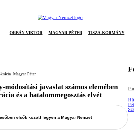
ORBÁN VIKTOR
MAGYAR PÉTER
TISZA-KORMÁNY
F
krácia
Magyar Péter
y-módosítási javaslat számos elemében
Pa
rácia és a hatalommegosztás elvét
Hűs
Pé
Sz
keresőben elsők között legyen a Magyar Nemzet