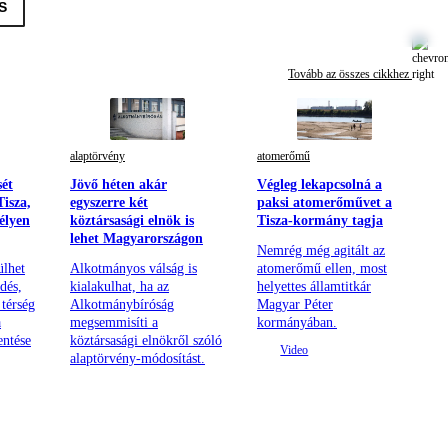
S
Tovább az összes cikkhez
alaptörvény
atomerőmű
sét
Jövő héten akár
Végleg lekapcsolná a
isza,
egyszerre két
paksi atomerőművet a
élyen
köztársasági elnök is
Tisza-kormány tagja
lehet Magyarországon
Nemrég még agitált az
ülhet
Alkotmányos válság is
atomerőmű ellen, most
dés,
kialakulhat, ha az
helyettes államtitkár
térség
Alkotmánybíróság
Magyar Péter
a
megsemmisíti a
kormányában.
ntése
köztársasági elnökről szóló
alaptörvény-módosítást.