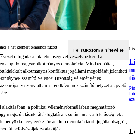
hol a hét kiemelt témáihoz fűzött
Lio
Feliratkozom a hírlevélre
tt.
tervezet elfogadásának lehetőségével veszélybe kerül a
L
eken alapuló magyar alkotmányos demokrácia. Mindazonáltal,
m
tt kialakult alkotmányos konfliktus jogállami megoldását jelentheti
tö
ekintélynek számító Velencei Bizottság véleményének
 az európai viszonylatban is rendkívülinek számító helyzet alapvető
Pin
sére.
Int
azt
d alakításában, a politikai véleményformálásban meghatározó
ogy megszólalásaik, állásfoglalásaik során annak a felelősségnek a
véleményükkel egy egész társadalom demokráciáról, jogállamiságról,
módját befolyásolják és alakítják.
L