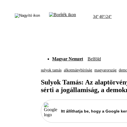
34°
40°/24°
Magyar Nemzet
Belföld
sulyok tamás
alkotmánybíróság
magyarország
demo
Sulyok Tamás: Az alaptörvén
sérti a jogállamiság, a demok
Itt állíthatja be, hogy a Google 