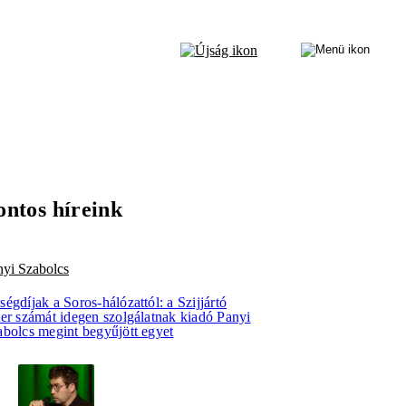
ontos híreink
nyi Szabolcs
égdíjak a Soros-hálózattól: a Szijjártó
ter számát idegen szolgálatnak kiadó Panyi
abolcs megint begyűjött egyet