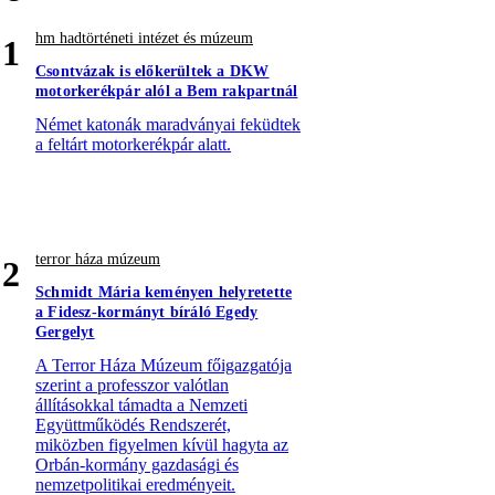
hm hadtörténeti intézet és múzeum
1
Csontvázak is előkerültek a DKW
motorkerékpár alól a Bem rakpartnál
Német katonák maradványai feküdtek
a feltárt motorkerékpár alatt.
terror háza múzeum
2
Schmidt Mária keményen helyretette
a Fidesz-kormányt bíráló Egedy
Gergelyt
A Terror Háza Múzeum főigazgatója
szerint a professzor valótlan
állításokkal támadta a Nemzeti
Együttműködés Rendszerét,
miközben figyelmen kívül hagyta az
Orbán-kormány gazdasági és
nemzetpolitikai eredményeit.