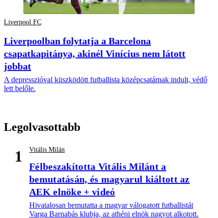
Liverpool FC
Liverpoolban folytatja a Barcelona
csapatkapitánya, akinél Vinícius nem látott
jobbat
A depresszióval küszködött futballista középcsatárnak indult, védő
lett belőle.
Legolvasottabb
Vitális Milán
1
Félbeszakította Vitális Milánt a
bemutatásán, és magyarul kiáltott az
AEK elnöke + videó
Hivatalosan bemutatta a magyar válogatott futballistát
Varga Barnabás klubja, az athéni elnök nagyot alkotott.