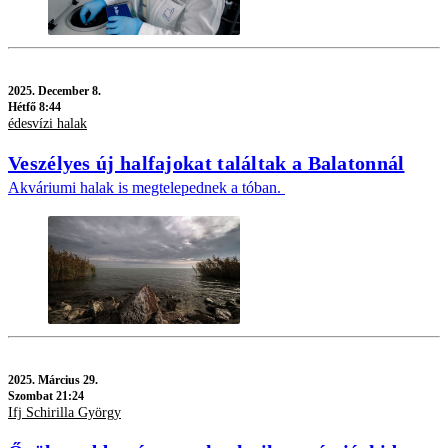
2025.
December 8.
Hétfő 8:44
édesvízi halak
Veszélyes új halfajokat találtak a Balatonnál
Akváriumi halak is megtelepednek a tóban.
2025.
Március 29.
Szombat 21:24
Ifj Schirilla György