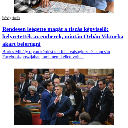
hőségriadó
Rendesen leégette magát a tiszás képviselő:
helyretették az emberek, miután Orbán Viktorba
akart belerúgni
Borics Mihály olyan kérdést tett fel a válságkezelés kapcsán
Facebook-posztjában, amit nem kellett volna.