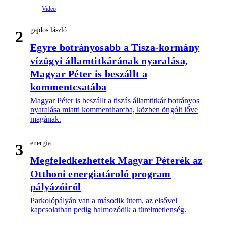
gajdos lászló
2
Egyre botrányosabb a Tisza-kormány
vízügyi államtitkárának nyaralása,
Magyar Péter is beszállt a
kommentcsatába
Magyar Péter is beszállt a tiszás államtitkár botrányos
nyaralása miatti kommentharcba, közben öngólt lőve
magának.
energia
3
Megfeledkezhettek Magyar Péterék az
Otthoni energiatároló program
pályázóiról
Parkolópályán van a második ütem, az elsővel
kapcsolatban pedig halmozódik a türelmetlenség.