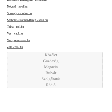
Nógrád - nool.hu
Somogy - sonline.hu
Szabolcs-Szatmár-Bereg - szon.hu
Tolna - teol.hu
Vas - vaol.hu
Veszprém - veol.hu
Zala - zaol.hu
Közélet
Gazdaság
Magazin
Bulvár
Szolgáltatás
Rádió