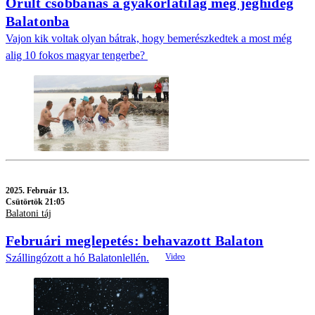
Őrült csobbanás a gyakorlatilag még jéghideg
Balatonba
Vajon kik voltak olyan bátrak, hogy bemerészkedtek a most még
alig 10 fokos magyar tengerbe?
2025.
Február 13.
Csütörtök 21:05
Balatoni táj
Februári meglepetés: behavazott Balaton
Szállingózott a hó Balatonlellén.