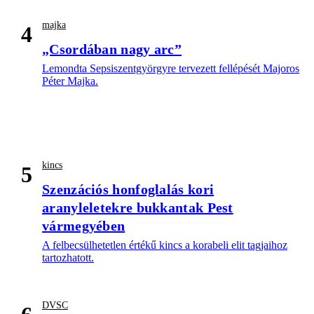
majka
4
„Csordában nagy arc”
Lemondta Sepsiszentgyörgyre tervezett fellépését Majoros
Péter Majka.
kincs
5
Szenzációs honfoglalás kori
aranyleletekre bukkantak Pest
vármegyében
A felbecsülhetetlen értékű kincs a korabeli elit tagjaihoz
tartozhatott.
DVSC