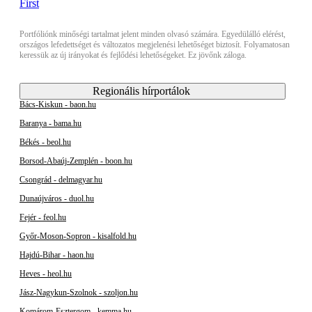
Portfóliónk minőségi tartalmat jelent minden olvasó számára. Egyedülálló elérést,
országos lefedettséget és változatos megjelenési lehetőséget biztosít. Folyamatosan
keressük az új irányokat és fejlődési lehetőségeket. Ez jövőnk záloga.
Regionális hírportálok
Bács-Kiskun - baon.hu
Baranya - bama.hu
Békés - beol.hu
Borsod-Abaúj-Zemplén - boon.hu
Csongrád - delmagyar.hu
Dunaújváros - duol.hu
Fejér - feol.hu
Győr-Moson-Sopron - kisalfold.hu
Hajdú-Bihar - haon.hu
Heves - heol.hu
Jász-Nagykun-Szolnok - szoljon.hu
Komárom-Esztergom - kemma.hu