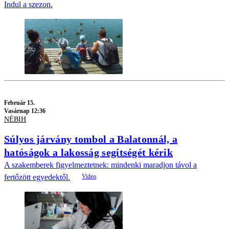
Indul a szezon.
Február 15.
Vasárnap 12:36
NÉBIH
Súlyos járvány tombol a Balatonnál, a
hatóságok a lakosság segítségét kérik
A szakemberek figyelmeztetnek: mindenki maradjon távol a
fertőzött egyedektől.