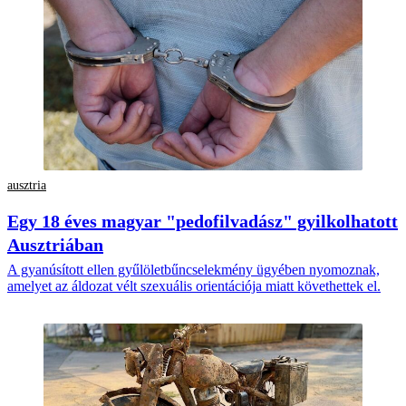
ausztria
Egy 18 éves magyar "pedofilvadász" gyilkolhatott
Ausztriában
A gyanúsított ellen gyűlöletbűncselekmény ügyében nyomoznak,
amelyet az áldozat vélt szexuális orientációja miatt követhettek el.