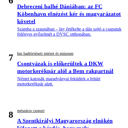
6
Debreceni balhé Dániában: az FC
Köbenhavn elnézést kér és magyarázatot
követel
Szamba a szaunában – így értékelte a dán sajtó a csapatuk
fölényes győzelmét a DVSC otthonában.
hm hadtörténeti intézet és múzeum
7
Csontvázak is előkerültek a DKW
motorkerékpár alól a Bem rakpartnál
Német katonák maradványai feküdtek a feltárt
motorkerékpár alatt.
mészáros csoport
8
A Szentkirályi Magyarország elnökén