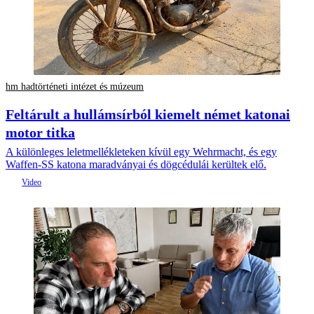
hm hadtörténeti intézet és múzeum
Feltárult a hullámsírból kiemelt német katonai
motor titka
A különleges leletmellékleteken kívül egy Wehrmacht, és egy
Waffen-SS katona maradványai és dögcédulái kerültek elő.