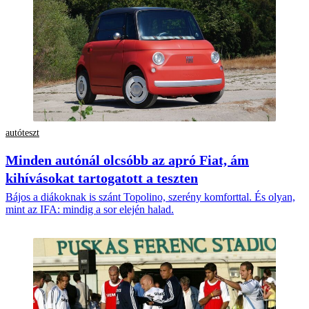
autóteszt
Minden autónál olcsóbb az apró Fiat, ám
kihívásokat tartogatott a teszten
Bájos a diákoknak is szánt Topolino, szerény komforttal. És olyan,
mint az IFA: mindig a sor elején halad.