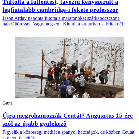
Túltolta a füllentést, távozni kényszerült a
legfiatalabb cambridge-i fekete professzor
Jason Arday naponta futotta a maratonokat szárkapocscsont-
hajszáltöréssel. Vagy mégsem. Kiújult a kultúrharc a briteknél.
Ceuta
Újra megrohamozzák Ceutát? Augusztus 15-ére
szól az újabb gyülekező
Figyelik a közösségi médiát a spanyol hatóságok, de közben Ceutát
is megerősítették.