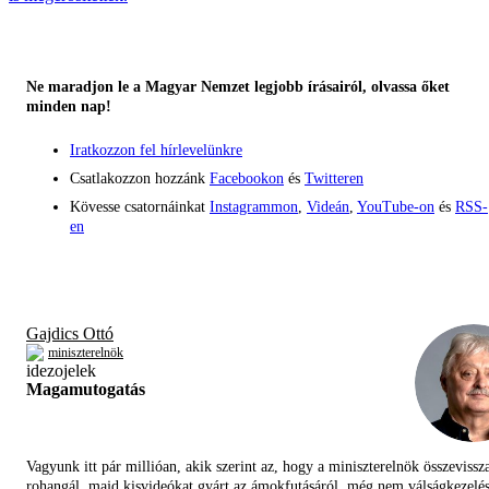
Ne maradjon le a Magyar Nemzet legjobb írásairól, olvassa őket
minden nap!
Iratkozzon fel hírlevelünkre
Csatlakozzon hozzánk
Facebookon
és
Twitteren
Kövesse csatornáinkat
Instagrammon
,
Videán
,
YouTube-on
és
RSS-
en
Gajdics Ottó
miniszterelnök
Magamutogatás
Vagyunk itt pár millióan, akik szerint az, hogy a miniszterelnök összevissz
rohangál, majd kisvideókat gyárt az ámokfutásáról, még nem válságkezelés