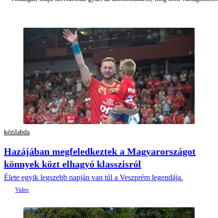
kézilabda
Hazájában megfeledkeztek a Magyarországot
könnyek közt elhagyó klasszisról
Élete egyik legszebb napján van túl a Veszprém legendája.