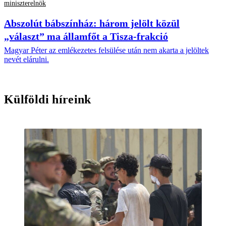
miniszterelnök
Abszolút bábszínház: három jelölt közül
„választ” ma államfőt a Tisza-frakció
Magyar Péter az emlékezetes felsülése után nem akarta a jelöltek
nevét elárulni.
Külföldi híreink