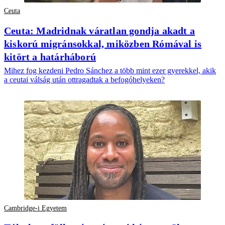
Ceuta
Ceuta: Madridnak váratlan gondja akadt a
kiskorú migránsokkal, miközben Rómával is
kitört a határháború
Mihez fog kezdeni Pedro Sánchez a több mint ezer gyerekkel, akik
a ceutai válság után ottragadtak a befogóhelyeken?
Cambridge-i Egyetem