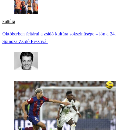
kultúra
Októberben feltárul a zsidó kultúra sokszínűsége – jön a 24.
Spinoza Zsidó Fesztivál