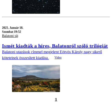
2025.
Január 18.
Szombat 19:52
Balatoni táj
Ismét kiadták a híres, Balatonról szóló trilógiát
Balatoni utazások címmel megjelent Eötvös Károly nagy sikerű
köteteinek összesített kiadása.
1