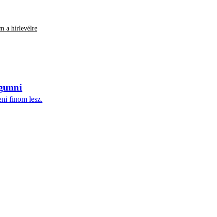
m a hírlevélre
gunni
ni finom lesz.