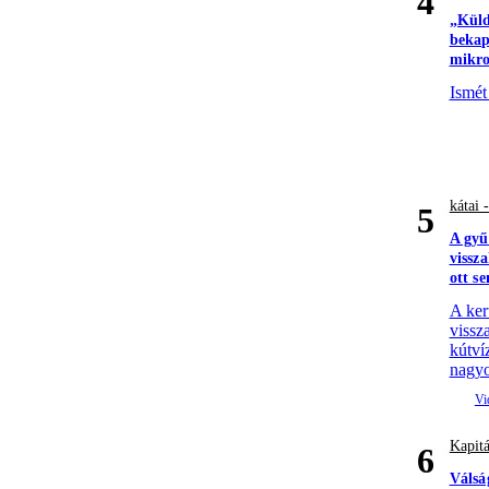
4
„Küld
bekap
mikro
Ismét
kátai 
5
A gyű
vissz
ott s
A ker
vissza
kútví
nagyo
Kapitá
6
Válsá