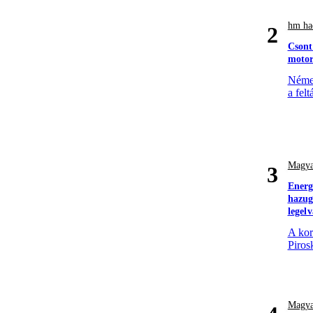
hm had
2
Csont
motor
Német
a felt
Magya
3
Energ
hazugs
legel
A kor
Piros
Magya