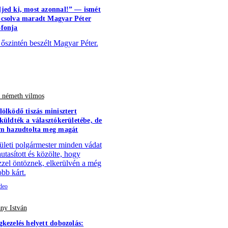
jed ki, most azonnal!” — ismét
csolva maradt Magyar Péter
fonja
 őszintén beszélt Magyar Péter.
- németh vilmos
lölködő tiszás minisztert
aküldték a választókerületébe, de
em hazudtolta meg magát
ületi polgármester minden vádat
utasított és közölte, hogy
zzel öntöznek, elkerülvén a még
bb kárt.
ny István
gkezelés helyett dobozolás: