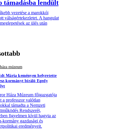
o támadásba lendült
űkebb vezetése a marokkói
tt válságértekezletet. A hangulat
a meglepetések az ülés után
sottabb
r háza múzeum
dt Mária keményen helyretette
esz-kormányt bíráló Egedy
lyt
ror Háza Múzeum főigazgatója
t a professzor valótlan
ásokkal támadta a Nemzeti
tműködés Rendszerét,
ben figyelmen kívül hagyta az
-kormány gazdasági és
tpolitikai eredményeit.