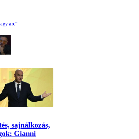
agy arc”
és, sajnálkozás,
gok: Gianni