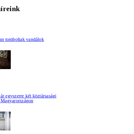
híreink
n tomboltak vandálok
ár egyszerre két köztársasági
et Magyarországon