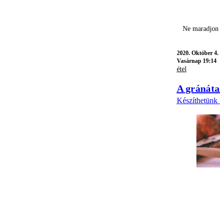
Ne maradjon 
2020.
Október 4.
Vasárnap 19:14
étel
A gránáta
Készíthetünk b