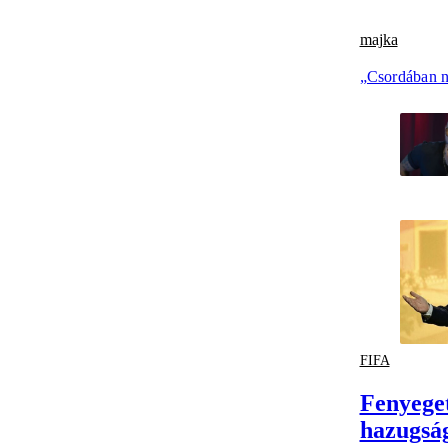
majka
„Csordában n
FIFA
Fenyeget
hazugsá