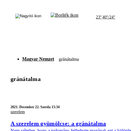
23°
40°/24°
Magyar Nemzet
gránátalma
gránátalma
2021.
December 22. Szerda 15:34
szerelem
A szerelem gyümölcse: a gránátalma
Nem véletlen, hogy a tudomány felfedezte magának ezt a különle