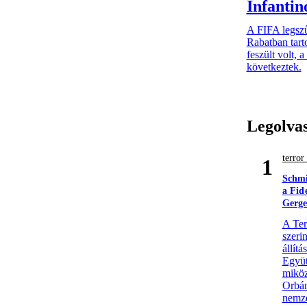
Infantin
A FIFA legsz
Rabatban tarto
feszült volt, 
következtek.
Legolva
terro
1
Schmi
a Fid
Gerge
A Ter
szerin
állít
Együt
miköz
Orbán
nemze