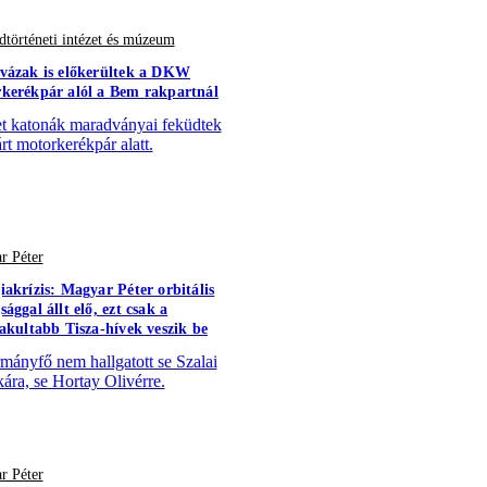
történeti intézet és múzeum
vázak is előkerültek a DKW
kerékpár alól a Bem rakpartnál
 katonák maradványai feküdtek
árt motorkerékpár alatt.
r Péter
iakrízis: Magyar Péter orbitális
ággal állt elő, ezt csak a
vakultabb Tisza-hívek veszik be
mányfő nem hallgatott se Szalai
kára, se Hortay Olivérre.
r Péter