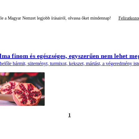
le a Magyar Nemzet legjobb írásairól, olvassa őket mindennap!
Feliratkozo
lma finom és egészséges, egyszerűen nem lehet me
előle bármit, süteményt, turmixot, kekszet, mártást, a végeredmény iste
1