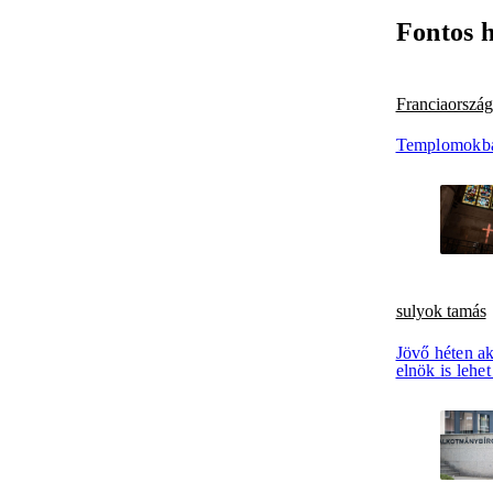
Fontos 
Franciaország
Templomokba
sulyok tamás
Jövő héten ak
elnök is leh