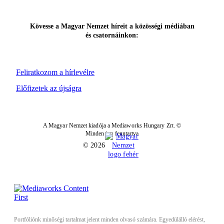
Kövesse a Magyar Nemzet híreit a közösségi médiában
és csatornáinkon:
Feliratkozom a hírlevélre
Előfizetek az újságra
A Magyar Nemzet kiadója a Mediaworks Hungary Zrt. ©
Minden jog fenntartva
© 2026
Portfóliónk minőségi tartalmat jelent minden olvasó számára. Egyedülálló elérést,