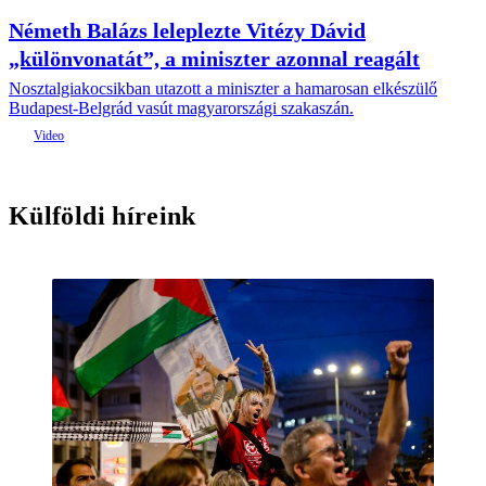
Németh Balázs leleplezte Vitézy Dávid
„különvonatát”, a miniszter azonnal reagált
Nosztalgiakocsikban utazott a miniszter a hamarosan elkészülő
Budapest-Belgrád vasút magyarországi szakaszán.
Külföldi híreink