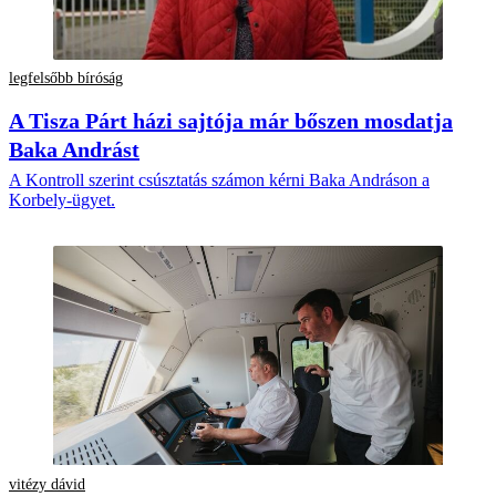
legfelsőbb bíróság
A Tisza Párt házi sajtója már bőszen mosdatja
Baka Andrást
A Kontroll szerint csúsztatás számon kérni Baka Andráson a
Korbely-ügyet.
vitézy dávid