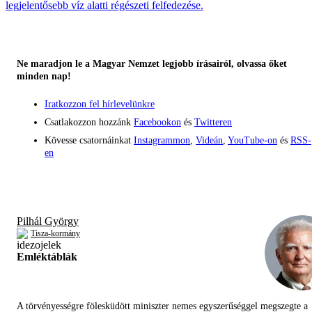
legjelentősebb víz alatti régészeti felfedezése.
Ne maradjon le a Magyar Nemzet legjobb írásairól, olvassa őket
minden nap!
Iratkozzon fel hírlevelünkre
Csatlakozzon hozzánk
Facebookon
és
Twitteren
Kövesse csatornáinkat
Instagrammon
,
Videán
,
YouTube-on
és
RSS-
en
Pilhál György
Tisza-kormány
Emléktáblák
A törvényességre fölesküdött miniszter nemes egyszerűséggel megszegte a