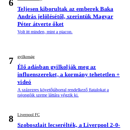
6
Teljesen kiborultak az emberek Baka
András jelölésétől, szerintük Magyar
Péter átverte őket
Volt itt minden, mint a piacon.
gyilkosság
7
Élő adásban gyilkolják meg az
influenszereket, a kormány tehetetlen +
videó
A százezres követőtáborral rendelkező fiatalokat a
rajongóik szeme láttára végzik ki.
Liverpool FC
8
Szoboszlait lecserélték, a Liverpool 2-0-