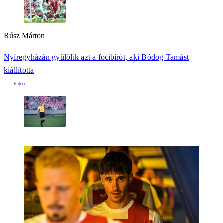
Rúsz Márton
Nyíregyházán gyűlölik azt a focibírót, aki Bódog Tamást
kiállította