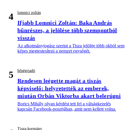
lomnici zoltán
4
Ifjabb Lomnici Zoltán: Baka András
bűnrészes, a jelölése több szempontból
visszás
Az alkotmányjogász szerint a Tisza jelöltje több okból sem
képes megtestesíteni a nemzet egységét.
hőségriadó
5
Rendesen leégette magát a tiszás
képviselő: helyretették az emberek,
miután Orbán Viktorba akart belerúgni
Borics Mihály olyan kérdést tett fel a válságkezelés
kapcsán Facebook-posztjában, amit nem kellett volna.
Tisza-kormány