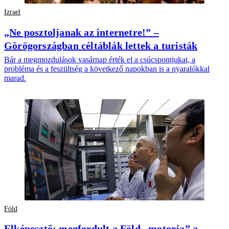
Izrael
„Ne posztoljanak az internetre!” –
Görögországban céltáblák lettek a turisták
Bár a megmozdulások vasárnap érték el a csúcspontjukat, a
probléma és a feszültség a következő napokban is a nyaralókkal
marad.
Föld
Elképesztő: megfordult a Föld „motorja” a