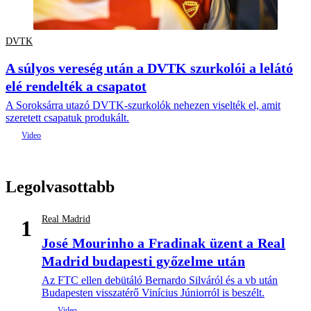
DVTK
A súlyos vereség után a DVTK szurkolói a lelátó
elé rendelték a csapatot
A Soroksárra utazó DVTK-szurkolók nehezen viselték el, amit
szeretett csapatuk produkált.
Legolvasottabb
Real Madrid
1
José Mourinho a Fradinak üzent a Real
Madrid budapesti győzelme után
Az FTC ellen debütáló Bernardo Silváról és a vb után
Budapesten visszatérő Vinícius Júniorról is beszélt.