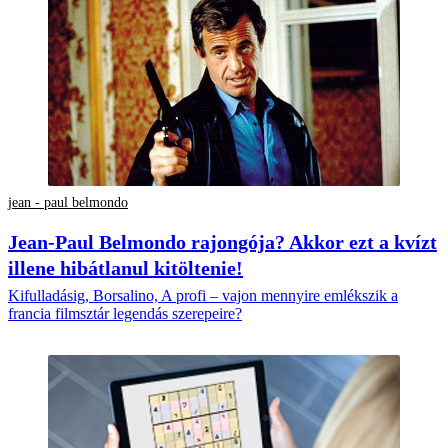
jean - paul belmondo
Jean-Paul Belmondo rajongója? Akkor ezt a kvízt
illene hibátlanul kitöltenie!
Kifulladásig, Borsalino, A profi – vajon mennyire emlékszik a
francia filmsztár legendás szerepeire?