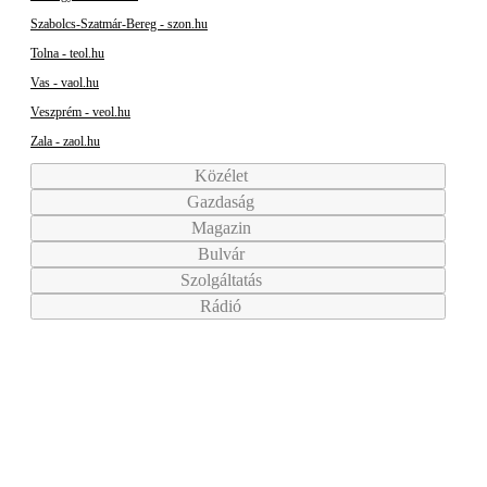
Szabolcs-Szatmár-Bereg - szon.hu
Tolna - teol.hu
Vas - vaol.hu
Veszprém - veol.hu
Zala - zaol.hu
Közélet
Gazdaság
Magazin
Bulvár
Szolgáltatás
Rádió