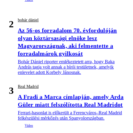
bohár dániel
2
Az 56-os forradalom 70. évfordulóján
olyan köztársasági elnöke lesz
Magyarországnak, aki felmentette a
forradalmárok gyilkosát
Bohár Dániel riporter emlékeztetett arra, hogy Baka
András tagja volt annak a bírói testületnek, amelyik
enlevelet adott Korbely Jánosnak.
Real Madrid
3
A Fradi a Marca címlapján, amely Arda
Güler miatt felszólította Real Madridot
Ferrari-hasonlat is előkerült a Ferencváros–Real Madrid
felkészülési mérkőzés után Spanyolországban.