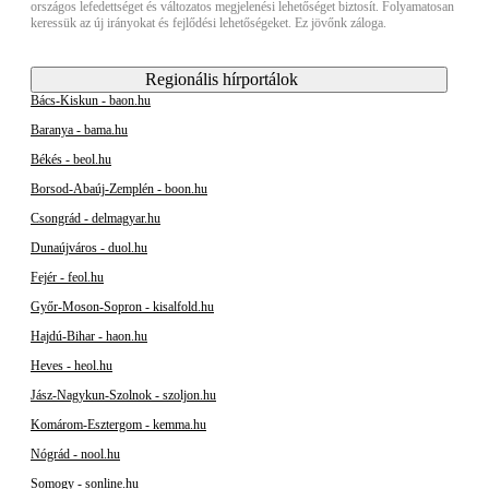
országos lefedettséget és változatos megjelenési lehetőséget biztosít. Folyamatosan
keressük az új irányokat és fejlődési lehetőségeket. Ez jövőnk záloga.
Regionális hírportálok
Bács-Kiskun - baon.hu
Baranya - bama.hu
Békés - beol.hu
Borsod-Abaúj-Zemplén - boon.hu
Csongrád - delmagyar.hu
Dunaújváros - duol.hu
Fejér - feol.hu
Győr-Moson-Sopron - kisalfold.hu
Hajdú-Bihar - haon.hu
Heves - heol.hu
Jász-Nagykun-Szolnok - szoljon.hu
Komárom-Esztergom - kemma.hu
Nógrád - nool.hu
Somogy - sonline.hu