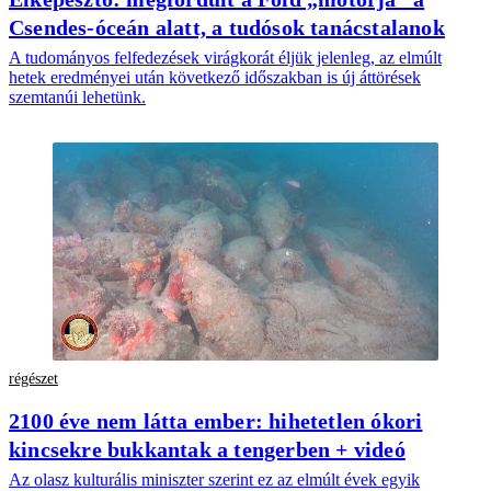
Csendes-óceán alatt, a tudósok tanácstalanok
A tudományos felfedezések virágkorát éljük jelenleg, az elmúlt
hetek eredményei után következő időszakban is új áttörések
szemtanúi lehetünk.
régészet
2100 éve nem látta ember: hihetetlen ókori
kincsekre bukkantak a tengerben + videó
Az olasz kulturális miniszter szerint ez az elmúlt évek egyik