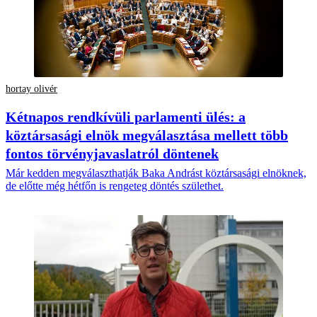
hortay olivér
Kétnapos rendkívüli parlamenti ülés: a
köztársasági elnök megválasztása mellett több
fontos törvényjavaslatról döntenek
Már kedden megválaszthatják Baka Andrást köztársasági elnöknek,
de előtte még hétfőn is rengeteg döntés születhet.