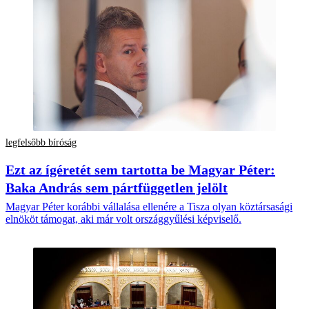
legfelsőbb bíróság
Ezt az ígéretét sem tartotta be Magyar Péter:
Baka András sem pártfüggetlen jelölt
Magyar Péter korábbi vállalása ellenére a Tisza olyan köztársasági
elnököt támogat, aki már volt országgyűlési képviselő.