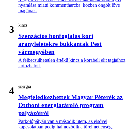
nyaralása miatti kommentharcba, közben öngólt lőve
magának.
kincs
3
Szenzációs honfoglalás kori
aranyleletekre bukkantak Pest
vármegyében
A felbecsülhetetlen értékű kincs a korabeli elit tagjaihoz
tartozhatott.
energia
4
Megfeledkezhettek Magyar Péterék az
Otthoni energiatároló program
pályázóiról
Parkolópályán van a második ütem, az elsővel
kapcsolatban pedig halmozódik a türelmetlenség.