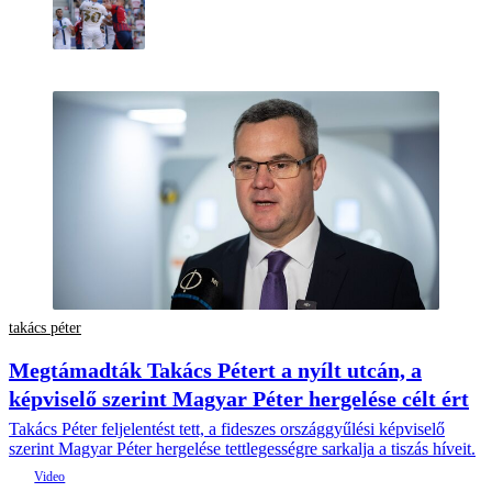
takács péter
Megtámadták Takács Pétert a nyílt utcán, a
képviselő szerint Magyar Péter hergelése célt ért
Takács Péter feljelentést tett, a fideszes országgyűlési képviselő
szerint Magyar Péter hergelése tettlegességre sarkalja a tiszás híveit.