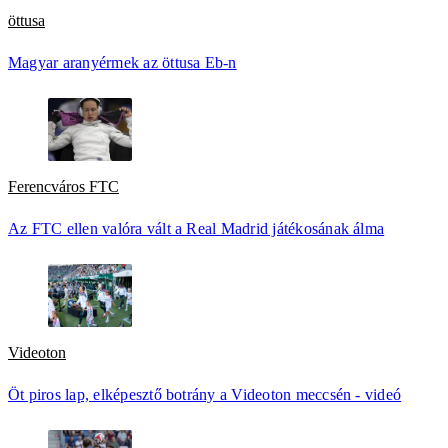
öttusa
Magyar aranyérmek az öttusa Eb-n
Ferencváros FTC
Az FTC ellen valóra vált a Real Madrid játékosának álma
Videoton
Öt piros lap, elképesztő botrány a Videoton meccsén - videó