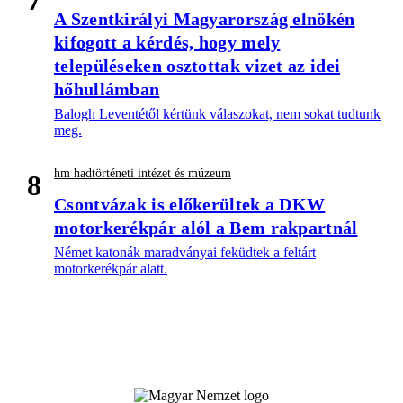
A Szentkirályi Magyarország elnökén
kifogott a kérdés, hogy mely
településeken osztottak vizet az idei
hőhullámban
Balogh Leventétől kértünk válaszokat, nem sokat tudtunk
meg.
hm hadtörténeti intézet és múzeum
8
Csontvázak is előkerültek a DKW
motorkerékpár alól a Bem rakpartnál
Német katonák maradványai feküdtek a feltárt
motorkerékpár alatt.