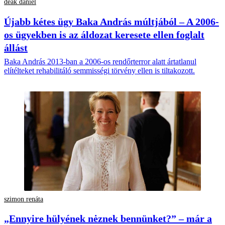
deák dániel
Újabb kétes ügy Baka András múltjából – A 2006-
os ügyekben is az áldozat keresete ellen foglalt
állást
Baka András 2013-ban a 2006-os rendőrterror alatt ártatlanul
elítélteket rehabilitáló semmisségi törvény ellen is tiltakozott.
szimon renáta
„Ennyire hülyének nėznek bennünket?” – már a