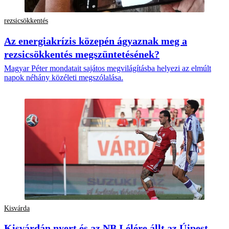
rezsicsökkentés
Az energiakrízis közepén ágyaznak meg a
rezsicsökkentés megszüntetésének?
Magyar Péter mondatait sajátos megvilágításba helyezi az elmúlt
napok néhány közéleti megszólalása.
Kisvárda
Kisvárdán nyert és az NB I élére állt az Újpest