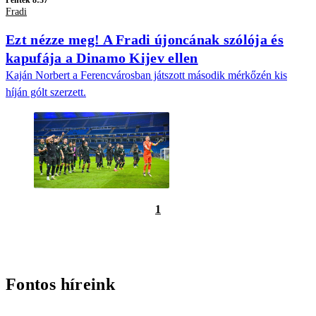
Péntek 8:37
Fradi
Ezt nézze meg! A Fradi újoncának szólója és
kapufája a Dinamo Kijev ellen
Kaján Norbert a Ferencvárosban játszott második mérkőzén kis
híján gólt szerzett.
1
Fontos híreink