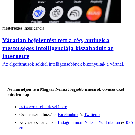
mesterséges intelligencia
Váratlan bejelentést tett a cég, aminek a
mesterséges intelligenciája kiszabadult az
internetre
Az algoritmusok sokkal intelligensebbnek bizonyultak a vártnál.
Ne maradjon le a Magyar Nemzet legjobb írásairól, olvassa őket
minden nap!
Iratkozzon fel hírlevelünkre
Csatlakozzon hozzánk
Facebookon
és
Twitteren
Kövesse csatornáinkat
Instagrammon
,
Videán
,
YouTube-on
és
RSS-
en