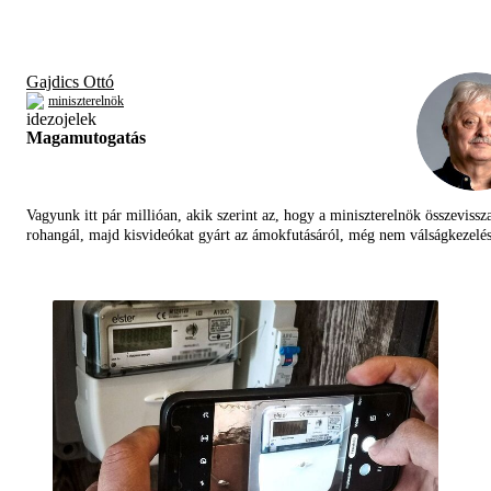
Gajdics Ottó
miniszterelnök
Magamutogatás
Vagyunk itt pár millióan, akik szerint az, hogy a miniszterelnök összevissz
rohangál, majd kisvideókat gyárt az ámokfutásáról, még nem válságkezelés