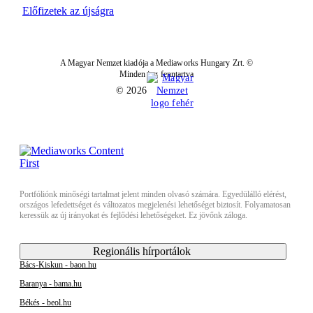
Előfizetek az újságra
A Magyar Nemzet kiadója a Mediaworks Hungary Zrt. ©
Minden jog fenntartva
© 2026
Portfóliónk minőségi tartalmat jelent minden olvasó számára. Egyedülálló elérést,
országos lefedettséget és változatos megjelenési lehetőséget biztosít. Folyamatosan
keressük az új irányokat és fejlődési lehetőségeket. Ez jövőnk záloga.
Regionális hírportálok
Bács-Kiskun - baon.hu
Baranya - bama.hu
Békés - beol.hu