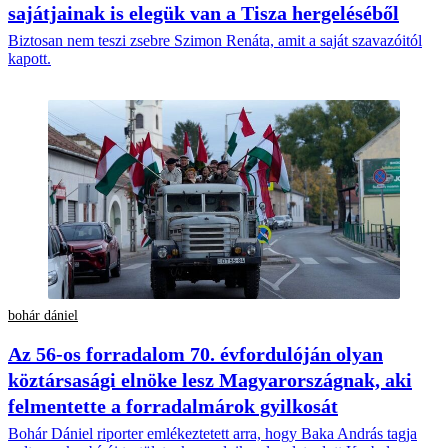
sajátjainak is elegük van a Tisza hergeléséből
Biztosan nem teszi zsebre Szimon Renáta, amit a saját szavazóitól
kapott.
bohár dániel
Az 56-os forradalom 70. évfordulóján olyan
köztársasági elnöke lesz Magyarországnak, aki
felmentette a forradalmárok gyilkosát
Bohár Dániel riporter emlékeztetett arra, hogy Baka András tagja