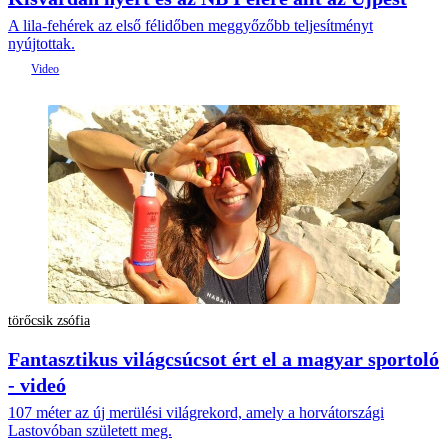
A lila-fehérek az első félidőben meggyőzőbb teljesítményt
nyújtottak.
törőcsik zsófia
Fantasztikus világcsúcsot ért el a magyar sportoló
- videó
107 méter az új merülési világrekord, amely a horvátországi
Lastovóban született meg.