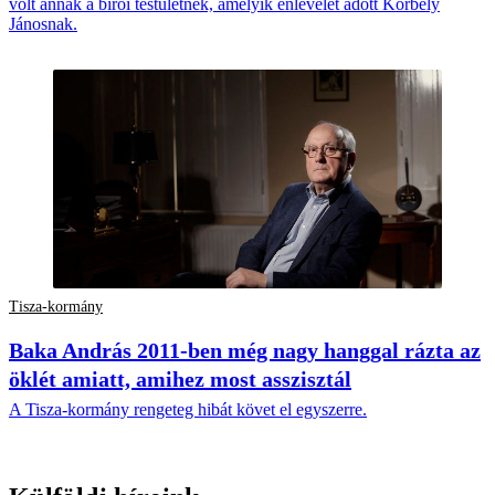
volt annak a bírói testületnek, amelyik enlevelet adott Korbely
Jánosnak.
Tisza-kormány
Baka András 2011-ben még nagy hanggal rázta az
öklét amiatt, amihez most asszisztál
A Tisza-kormány rengeteg hibát követ el egyszerre.