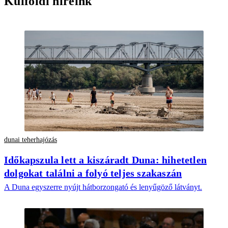
Külföldi híreink
dunai teherhajózás
Időkapszula lett a kiszáradt Duna: hihetetlen
dolgokat találni a folyó teljes szakaszán
A Duna egyszerre nyújt hátborzongató és lenyűgöző látványt.