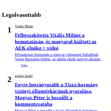
Legolvasottabb
Vitális Milán
1
Félbeszakította Vitális Milánt a
bemutatásán, és magyarul kiáltott az
AEK elnöke + videó
Hivatalosan bemutatta a magyar válogatott futballistát
Varga Barnabás klubja, az athéni elnök nagyot alkotott.
gajdos lászló
2
Egyre botrányosabb a Tisza-kormány
vízügyi államtitkárának nyaralása,
Magyar Péter is beszállt a
kommentcsatába
Magyar Péter is beszállt a tiszás államtitkár botrányos