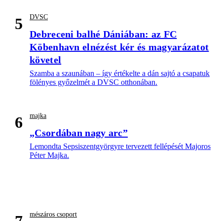
DVSC
5
Debreceni balhé Dániában: az FC
Köbenhavn elnézést kér és magyarázatot
követel
Szamba a szaunában – így értékelte a dán sajtó a csapatuk
fölényes győzelmét a DVSC otthonában.
majka
6
„Csordában nagy arc”
Lemondta Sepsiszentgyörgyre tervezett fellépését Majoros
Péter Majka.
mészáros csoport
7