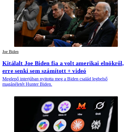
Joe Biden
Kitálalt Joe Biden fia a volt amerikai elnökről,
erre senki sem számított + videó
Meglepő interjúban nyitotta meg a Biden család legbelső
magánéletét Hunter Biden.