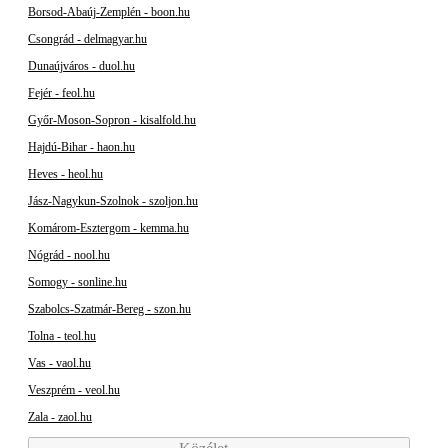
Borsod-Abaúj-Zemplén - boon.hu
Csongrád - delmagyar.hu
Dunaújváros - duol.hu
Fejér - feol.hu
Győr-Moson-Sopron - kisalfold.hu
Hajdú-Bihar - haon.hu
Heves - heol.hu
Jász-Nagykun-Szolnok - szoljon.hu
Komárom-Esztergom - kemma.hu
Nógrád - nool.hu
Somogy - sonline.hu
Szabolcs-Szatmár-Bereg - szon.hu
Tolna - teol.hu
Vas - vaol.hu
Veszprém - veol.hu
Zala - zaol.hu