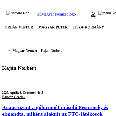
ORBÁN VIKTOR
MAGYAR PÉTER
TISZA-KORMÁNY
Magyar Nemzet
Kaján Norbert
Kaján Norbert
2025.
Április 3. Csütörtök 4:45
Bartosz Grzelak
Keane üzent a gólörömét másoló Pesicsnek, és
elmondta, miként alakult az FTC-játékosok