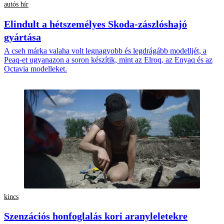
autós hír
Elindult a hétszemélyes Skoda-zászlóshajó
gyártása
A cseh márka valaha volt legnagyobb és legdrágább modelljét, a
Peaq-et ugyanazon a soron készítik, mint az Elroq, az Enyaq és az
Octavia modelleket.
kincs
Szenzációs honfoglalás kori aranyleletekre