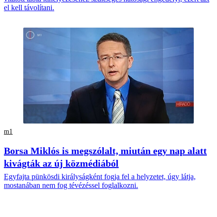
el kell távolítani.
m1
Borsa Miklós is megszólalt, miután egy nap alatt
kivágták az új közmédiából
Egyfajta pünkösdi királyságként fogja fel a helyzetet, úgy látja,
mostanában nem fog tévézéssel foglalkozni.