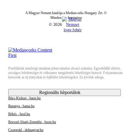
A Magyar Nemzet kiadója a Mediaworks Hungary Zrt. ©
Minden jog fenntartva
© 2026
Portfóliónk minőségi tartalmat jelent minden olvasó számára. Egyedülálló elérést,
országos lefedettséget és változatos megjelenési lehetőséget biztosít. Folyamatosan
keressük az új irányokat és fejlődési lehetőségeket. Ez jövőnk záloga.
Regionális hírportálok
Bács-Kiskun - baon.hu
Baranya - bama.hu
Békés - beol.hu
Borsod-Abaúj-Zemplén - boon.hu
Csongrád - delmagyar.hu