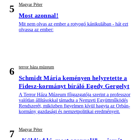
Magyar Péter
5
Most azonnal!
Mit nem olvas az ember a rotyogó kánikulában - hát ezt
olvassa az ember:
terror háza múzeum
6
Schmidt Mária keményen helyretette a
Fidesz-kormányt bíráló Egedy Gergelyt
A Terror Háza Múzeum főigazgatója szerint a professzor
valótlan állításokkal támadta a Nemzeti Együttműködés
Rendszerét, miközben figyelmen kívül hagyta az Orbán-
kormány gazdasági és nemzetpolitikai eredményeit.
Magyar Péter
7