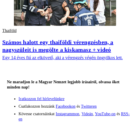
Thaiföld
Számos halott egy thaiföldi vérengzésben, a
nagyszüleit is megölte a kiskamasz + videó
Egy 14 éves fiú az elkövető, aki a vérengzés végén öngyilkos lett.
Ne maradjon le a Magyar Nemzet legjobb írásairól, olvassa őket
minden nap!
Iratkozzon fel hírlevelünkre
Csatlakozzon hozzánk
Facebookon
és
Twitteren
Kövesse csatornáinkat
Instagrammon
,
Videán
,
YouTube-on
és
RSS-
en