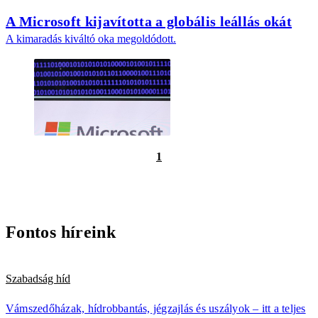
A Microsoft kijavította a globális leállás okát
A kimaradás kiváltó oka megoldódott.
1
Fontos híreink
Szabadság híd
Vámszedőházak, hídrobbantás, jégzajlás és uszályok – itt a teljes