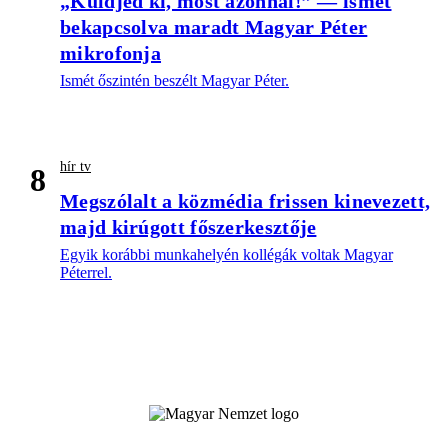
„Küldjed ki, most azonnal!” — ismét
bekapcsolva maradt Magyar Péter
mikrofonja
Ismét őszintén beszélt Magyar Péter.
hír tv
8
Megszólalt a közmédia frissen kinevezett,
majd kirúgott főszerkesztője
Egyik korábbi munkahelyén kollégák voltak Magyar
Péterrel.