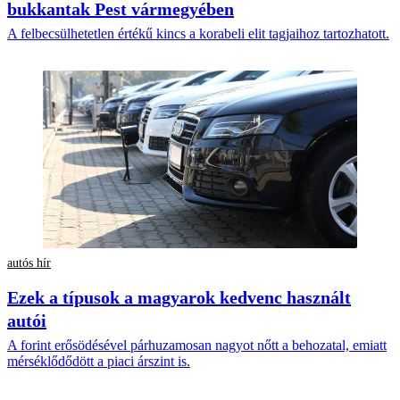
bukkantak Pest vármegyében
A felbecsülhetetlen értékű kincs a korabeli elit tagjaihoz tartozhatott.
autós hír
Ezek a típusok a magyarok kedvenc használt
autói
A forint erősödésével párhuzamosan nagyot nőtt a behozatal, emiatt
mérséklődődött a piaci árszint is.