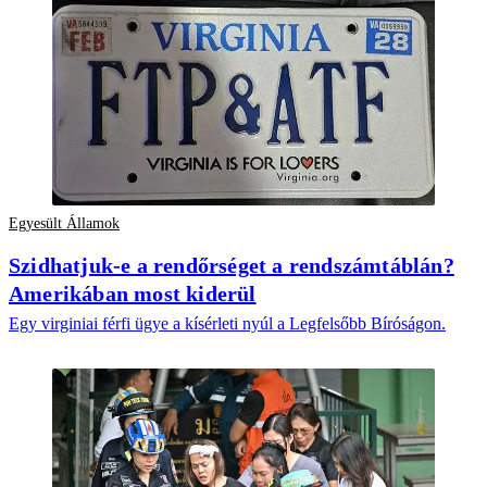
Egyesült Államok
Szidhatjuk-e a rendőrséget a rendszámtáblán?
Amerikában most kiderül
Egy virginiai férfi ügye a kísérleti nyúl a Legfelsőbb Bíróságon.