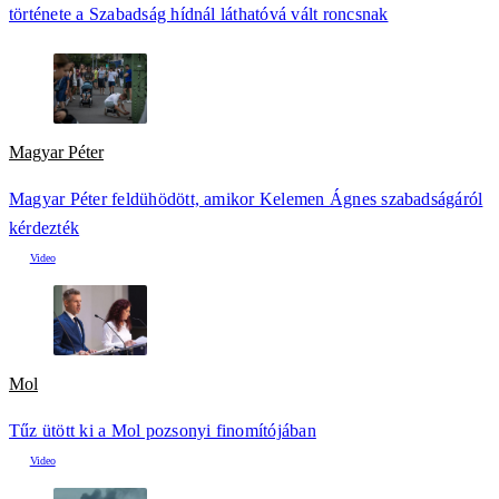
története a Szabadság hídnál láthatóvá vált roncsnak
Magyar Péter
Magyar Péter feldühödött, amikor Kelemen Ágnes szabadságáról
kérdezték
Mol
Tűz ütött ki a Mol pozsonyi finomítójában