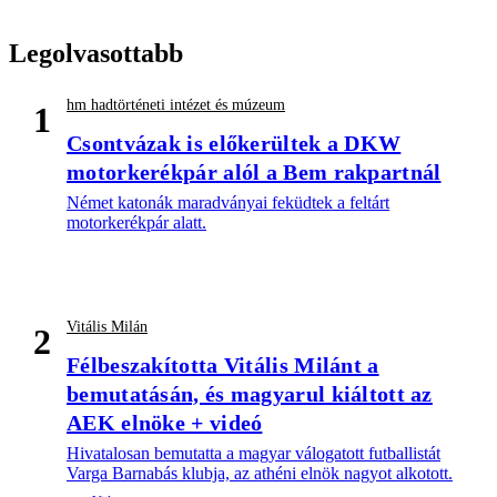
Legolvasottabb
hm hadtörténeti intézet és múzeum
1
Csontvázak is előkerültek a DKW
motorkerékpár alól a Bem rakpartnál
Német katonák maradványai feküdtek a feltárt
motorkerékpár alatt.
Vitális Milán
2
Félbeszakította Vitális Milánt a
bemutatásán, és magyarul kiáltott az
AEK elnöke + videó
Hivatalosan bemutatta a magyar válogatott futballistát
Varga Barnabás klubja, az athéni elnök nagyot alkotott.