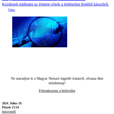
Kezdenek kilábalni az érintett cégek a történelmi léptékű káoszból.
Ne maradjon le a Magyar Nemzet legjobb írásairól, olvassa őket
mindennap!
Feliratkozom a hírlevélre
2024.
Július 19.
Péntek 15:54
microsoft