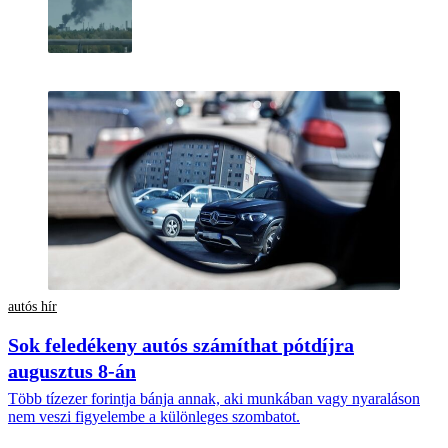
autós hír
Sok feledékeny autós számíthat pótdíjra
augusztus 8-án
Több tízezer forintja bánja annak, aki munkában vagy nyaraláson
nem veszi figyelembe a különleges szombatot.