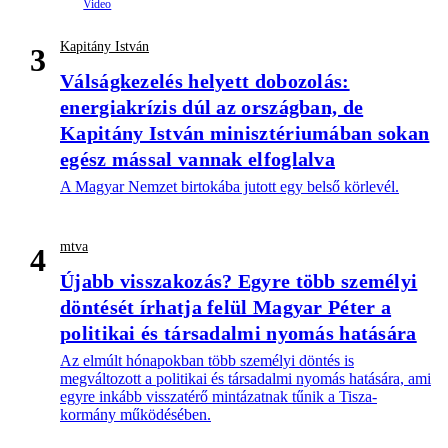
Kapitány István
3
Válságkezelés helyett dobozolás:
energiakrízis dúl az országban, de
Kapitány István minisztériumában sokan
egész mással vannak elfoglalva
A Magyar Nemzet birtokába jutott egy belső körlevél.
mtva
4
Újabb visszakozás? Egyre több személyi
döntését írhatja felül Magyar Péter a
politikai és társadalmi nyomás hatására
Az elmúlt hónapokban több személyi döntés is
megváltozott a politikai és társadalmi nyomás hatására, ami
egyre inkább visszatérő mintázatnak tűnik a Tisza-
kormány működésében.