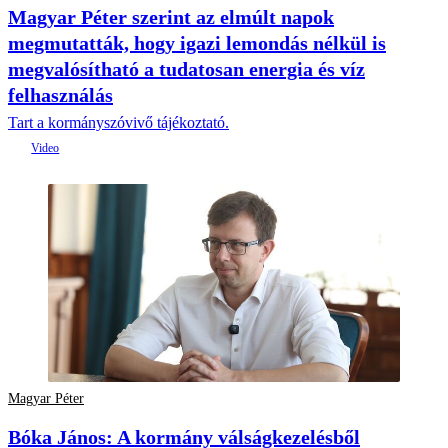
Magyar Péter szerint az elmúlt napok
megmutatták, hogy igazi lemondás nélkül is
megvalósítható a tudatosan energia és víz
felhasználás
Tart a kormányszóvivő tájékoztató.
Magyar Péter
Bóka János: A kormány válságkezelésből