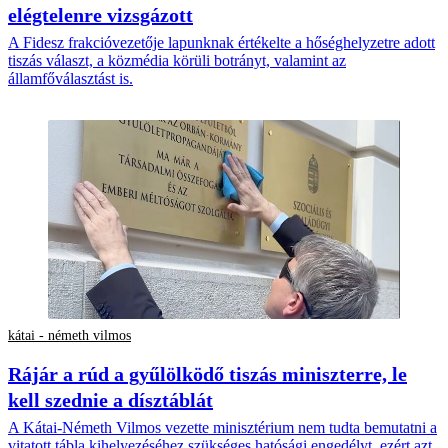
elégtelenre vizsgázott
A Fidesz frakcióvezetője lapunknak értékelte a hőséghelyzetre adott
tiszás választ, a közmédia körüli botrányt, valamint az
államfőválasztást is.
kátai - németh vilmos
Rájár a rúd a gyűlölködő tiszás miniszterre, le
kell szednie a dísztáblát
A Kátai-Németh Vilmos vezette minisztérium nem tudta bemutatni a
vitatott tábla kihelyezéséhez szükséges hatósági engedélyt, ezért azt