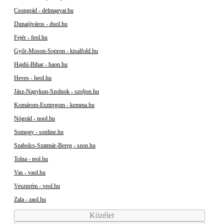
Csongrád - delmagyar.hu
Dunaújváros - duol.hu
Fejér - feol.hu
Győr-Moson-Sopron - kisalfold.hu
Hajdú-Bihar - haon.hu
Heves - heol.hu
Jász-Nagykun-Szolnok - szoljon.hu
Komárom-Esztergom - kemma.hu
Nógrád - nool.hu
Somogy - sonline.hu
Szabolcs-Szatmár-Bereg - szon.hu
Tolna - teol.hu
Vas - vaol.hu
Veszprém - veol.hu
Zala - zaol.hu
Közélet