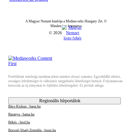
A Magyar Nemzet kiadója a Mediaworks Hungary Zrt. ©
Minden jog fenntartva
© 2026
Portfóliónk minőségi tartalmat jelent minden olvasó számára. Egyedülálló elérést,
országos lefedettséget és változatos megjelenési lehetőséget biztosít. Folyamatosan
keressük az új irányokat és fejlődési lehetőségeket. Ez jövőnk záloga.
Regionális hírportálok
Bács-Kiskun - baon.hu
Baranya - bama.hu
Békés - beol.hu
Borsod-Abaúj-Zemplén - boon.hu