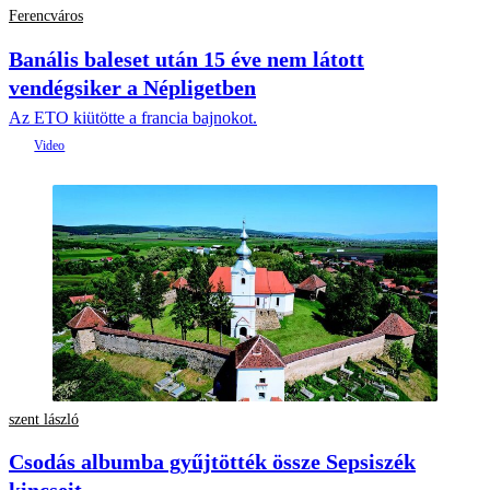
Ferencváros
Banális baleset után 15 éve nem látott
vendégsiker a Népligetben
Az ETO kiütötte a francia bajnokot.
szent lászló
Csodás albumba gyűjtötték össze Sepsiszék