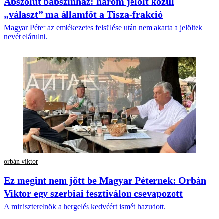
Abszolút bábszínház: három jelölt közül
„választ” ma államfőt a Tisza-frakció
Magyar Péter az emlékezetes felsülése után nem akarta a jelöltek
nevét elárulni.
orbán viktor
Ez megint nem jött be Magyar Péternek: Orbán
Viktor egy szerbiai fesztiválon csevapozott
A miniszterelnök a hergelés kedvéért ismét hazudott.