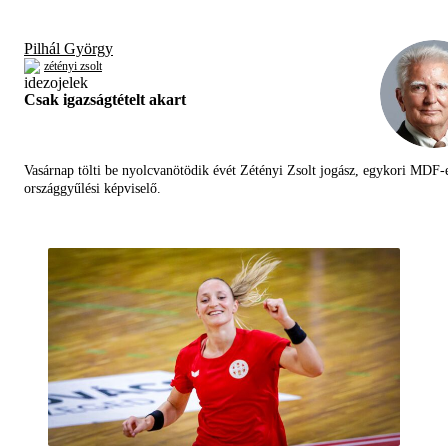
Pilhál György
zétényi zsolt
Csak igazságtételt akart
Vasárnap tölti be nyolcvanötödik évét Zétényi Zsolt jogász, egykori MDF-
országgyűlési képviselő.