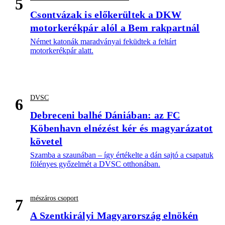
5
Csontvázak is előkerültek a DKW
motorkerékpár alól a Bem rakpartnál
Német katonák maradványai feküdtek a feltárt
motorkerékpár alatt.
DVSC
6
Debreceni balhé Dániában: az FC
Köbenhavn elnézést kér és magyarázatot
követel
Szamba a szaunában – így értékelte a dán sajtó a csapatuk
fölényes győzelmét a DVSC otthonában.
mészáros csoport
7
A Szentkirályi Magyarország elnökén