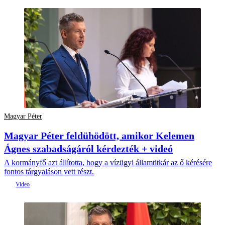
Magyar Péter
Magyar Péter feldühödött, amikor Kelemen
Ágnes szabadságáról kérdezték + videó
A kormányfő azt állította, hogy a vízügyi államtitkár az ő kérésére
fontos tárgyaláson vett részt.