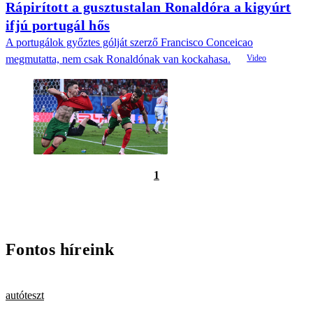
Rápirított a gusztustalan Ronaldóra a kigyúrt
ifjú portugál hős
A portugálok győztes gólját szerző Francisco Conceicao
megmutatta, nem csak Ronaldónak van kockahasa.
1
Fontos híreink
autóteszt