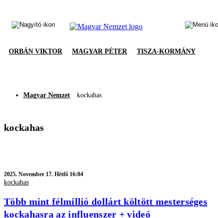
ORBÁN VIKTOR
MAGYAR PÉTER
TISZA-KORMÁNY
Magyar Nemzet
kockahas
kockahas
2025.
November 17. Hétfő 16:04
kockahas
Több mint félmillió dollárt költött mesterséges
kockahasra az influenszer + videó