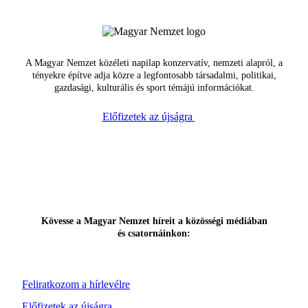
A Magyar Nemzet közéleti napilap konzervatív, nemzeti alapról, a
tényekre építve adja közre a legfontosabb társadalmi, politikai,
gazdasági, kulturális és sport témájú információkat.
Előfizetek az újságra
Kövesse a Magyar Nemzet híreit a közösségi médiában
és csatornáinkon:
Feliratkozom a hírlevélre
Előfizetek az újságra