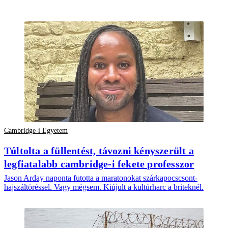
Cambridge-i Egyetem
Túltolta a füllentést, távozni kényszerült a
legfiatalabb cambridge-i fekete professzor
Jason Arday naponta futotta a maratonokat szárkapocscsont-
hajszáltöréssel. Vagy mégsem. Kiújult a kultúrharc a briteknél.