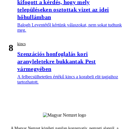
kifogott a kérdés, hogy mely
településeken osztottak vizet az idei
hőhullámban
Balogh Leventétől kértünk válaszokat, nem sokat tudtunk
meg.
kincs
8
Szenzációs honfoglalás kori
aranyleletekre bukkantak Pest
vármegyében
A felbecsülhetetlen értékű kincs a korabeli elit tagjaihoz
tartozhatott.
A Magyar Nemzet közéleti napilap konzervatív, nemzeti alapról, a