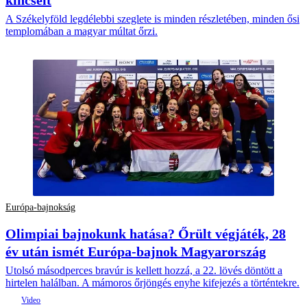
kincseit
A Székelyföld legdélebbi szeglete is minden részletében, minden ősi
templomában a magyar múltat őrzi.
Európa-bajnokság
Olimpiai bajnokunk hatása? Őrült végjáték, 28
év után ismét Európa-bajnok Magyarország
Utolsó másodperces bravúr is kellett hozzá, a 22. lövés döntött a
hirtelen halálban. A mámoros őrjöngés enyhe kifejezés a történtekre.