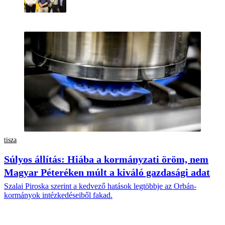
tisza
Súlyos állítás: Hiába a kormányzati öröm, nem
Magyar Péteréken múlt a kiváló gazdasági adat
Szalai Piroska szerint a kedvező hatások legtöbbje az Orbán-
kormányok intézkedéseiből fakad.