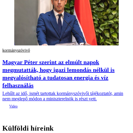
kormányszóvivő
Magyar Péter szerint az elmúlt napok
megmutatták, hogy igazi lemondás nélkül is
megvalósítható a tudatosan energia és víz
felhasználás
Lehűlt az idő, ismét tartottak kormányszóvivői tájékoztatót, amin
nem meglepő módon a miniszterelnök is részt vett.
Külföldi híreink