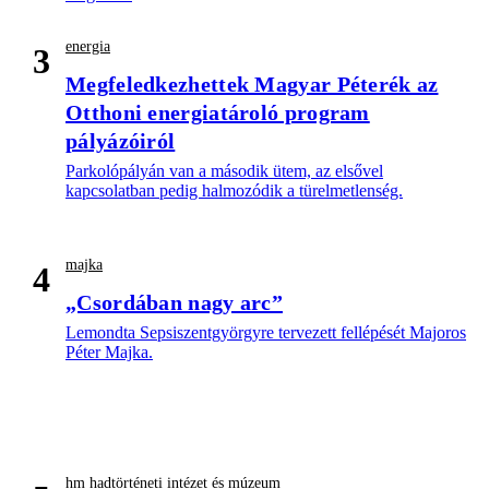
energia
3
Megfeledkezhettek Magyar Péterék az
Otthoni energiatároló program
pályázóiról
Parkolópályán van a második ütem, az elsővel
kapcsolatban pedig halmozódik a türelmetlenség.
majka
4
„Csordában nagy arc”
Lemondta Sepsiszentgyörgyre tervezett fellépését Majoros
Péter Majka.
hm hadtörténeti intézet és múzeum