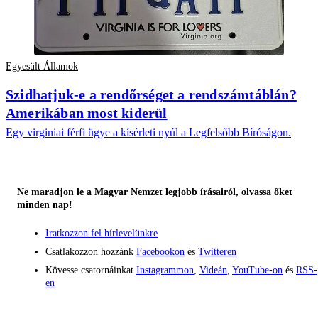
Egyesült Államok
Szidhatjuk-e a rendőrséget a rendszámtáblán?
Amerikában most kiderül
Egy virginiai férfi ügye a kísérleti nyúl a Legfelsőbb Bíróságon.
Ne maradjon le a Magyar Nemzet legjobb írásairól, olvassa őket
minden nap!
Iratkozzon fel hírlevelünkre
Csatlakozzon hozzánk
Facebookon
és
Twitteren
Kövesse csatornáinkat
Instagrammon
,
Videán
,
YouTube-on
és
RSS-
en