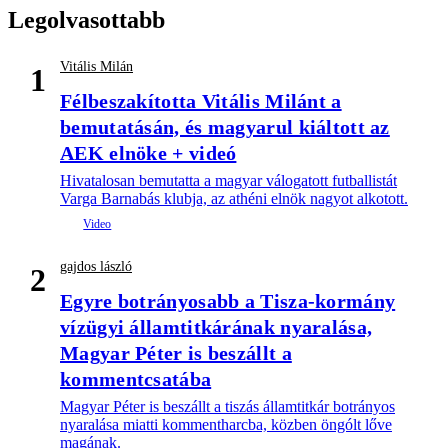
Legolvasottabb
Vitális Milán
1
Félbeszakította Vitális Milánt a
bemutatásán, és magyarul kiáltott az
AEK elnöke + videó
Hivatalosan bemutatta a magyar válogatott futballistát
Varga Barnabás klubja, az athéni elnök nagyot alkotott.
gajdos lászló
2
Egyre botrányosabb a Tisza-kormány
vízügyi államtitkárának nyaralása,
Magyar Péter is beszállt a
kommentcsatába
Magyar Péter is beszállt a tiszás államtitkár botrányos
nyaralása miatti kommentharcba, közben öngólt lőve
magának.