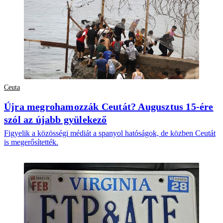
Ceuta
Újra megrohamozzák Ceutát? Augusztus 15-ére
szól az újabb gyülekező
Figyelik a közösségi médiát a spanyol hatóságok, de közben Ceutát
is megerősítették.