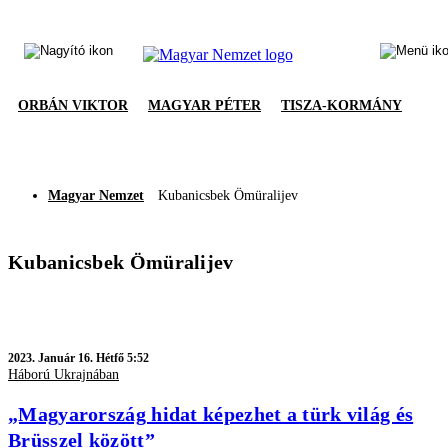
ORBÁN VIKTOR
MAGYAR PÉTER
TISZA-KORMÁNY
Magyar Nemzet
Kubanicsbek Ömüralijev
Kubanicsbek Ömüralijev
2023.
Január 16. Hétfő 5:52
Háború Ukrajnában
„Magyarország hidat képezhet a türk világ és
Brüsszel között”