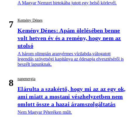
A Magyar Nemzet birtokába jutott egy belső körlevél.
Kemény Dénes
7
Kemény Dénes: Apám ölelésében benne
volt hetven év és a remény, hogy nem az
utolsó
A három olimpián aranyérmes vízilabda-válogatott
legendás szövetségi kapitánya az édesapja elvesztéséről is
beszélt lapunknak.
napenergia
8
Elárulta a szakértő, hogy mi az az egy ok,
ami miatt a mostani vészhelyzetben nem
omlott össze a hazai áramszolgáltatás
Nem Magyar Péteréken múlt.