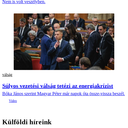
Nem is volt veszélyben.
válság
Súlyos vezetési válság tetézi az energiakrízist
Bóka János szerint Magyar Péter már napok óta össze-vissza beszél.
Külföldi híreink