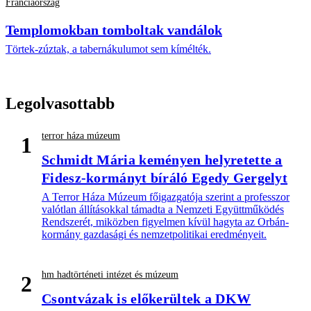
Franciaország
Templomokban tomboltak vandálok
Törtek-zúztak, a tabernákulumot sem kímélték.
Legolvasottabb
terror háza múzeum
1
Schmidt Mária keményen helyretette a
Fidesz-kormányt bíráló Egedy Gergelyt
A Terror Háza Múzeum főigazgatója szerint a professzor
valótlan állításokkal támadta a Nemzeti Együttműködés
Rendszerét, miközben figyelmen kívül hagyta az Orbán-
kormány gazdasági és nemzetpolitikai eredményeit.
hm hadtörténeti intézet és múzeum
2
Csontvázak is előkerültek a DKW