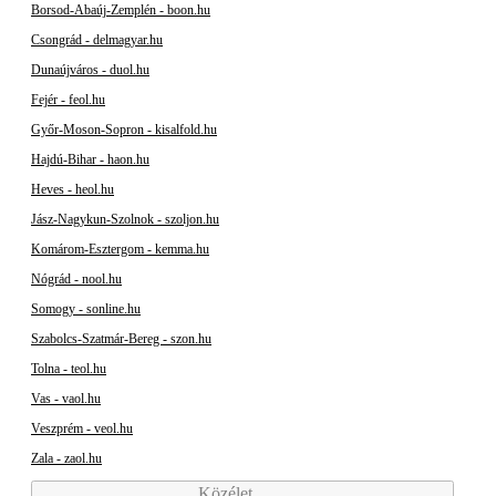
Borsod-Abaúj-Zemplén - boon.hu
Csongrád - delmagyar.hu
Dunaújváros - duol.hu
Fejér - feol.hu
Győr-Moson-Sopron - kisalfold.hu
Hajdú-Bihar - haon.hu
Heves - heol.hu
Jász-Nagykun-Szolnok - szoljon.hu
Komárom-Esztergom - kemma.hu
Nógrád - nool.hu
Somogy - sonline.hu
Szabolcs-Szatmár-Bereg - szon.hu
Tolna - teol.hu
Vas - vaol.hu
Veszprém - veol.hu
Zala - zaol.hu
Közélet