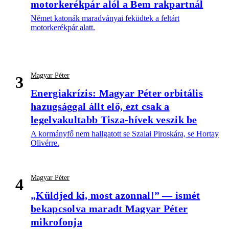
motorkerékpár alól a Bem rakpartnál
Német katonák maradványai feküdtek a feltárt
motorkerékpár alatt.
Magyar Péter
3
Energiakrízis: Magyar Péter orbitális
hazugsággal állt elő, ezt csak a
legelvakultabb Tisza-hívek veszik be
A kormányfő nem hallgatott se Szalai Piroskára, se Hortay
Olivérre.
Magyar Péter
4
„Küldjed ki, most azonnal!” — ismét
bekapcsolva maradt Magyar Péter
mikrofonja