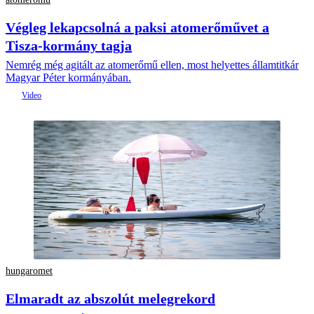
Végleg lekapcsolná a paksi atomerőművet a
Tisza-kormány tagja
Nemrég még agitált az atomerőmű ellen, most helyettes államtitkár
Magyar Péter kormányában.
hungaromet
Elmaradt az abszolút melegrekord