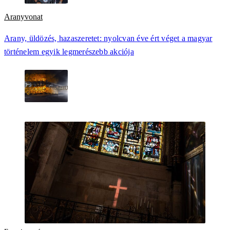
Aranyvonat
Arany, üldözés, hazaszeretet: nyolcvan éve ért véget a magyar
történelem egyik legmerészebb akciója