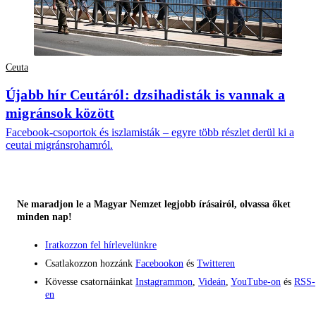
Ceuta
Újabb hír Ceutáról: dzsihadisták is vannak a
migránsok között
Facebook-csoportok és iszlamisták – egyre több részlet derül ki a
ceutai migránsrohamról.
Ne maradjon le a Magyar Nemzet legjobb írásairól, olvassa őket
minden nap!
Iratkozzon fel hírlevelünkre
Csatlakozzon hozzánk
Facebookon
és
Twitteren
Kövesse csatornáinkat
Instagrammon
,
Videán
,
YouTube-on
és
RSS-
en