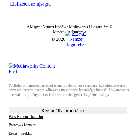
Előfizetek az újságra
A Magyar Nemzet kiadója a Mediaworks Hungary Zrt. ©
Minden jog fenntartva
© 2026
Portfóliónk minőségi tartalmat jelent minden olvasó számára. Egyedülálló elérést,
országos lefedettséget és változatos megjelenési lehetőséget biztosít. Folyamatosan
keressük az új irányokat és fejlődési lehetőségeket. Ez jövőnk záloga.
Regionális hírportálok
Bács-Kiskun - baon.hu
Baranya - bama.hu
Békés - beol.hu