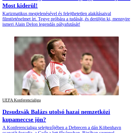
Most kiderül!
Karizmatikus megjelenésével és felejthetetlen alakításaival
filmtörténelmet írt. Tegye próbára a tudását, és derüljön ki, mennyire
ismeri Alain Delon legendás pályafutását!
UEFA Konferencialiga
Dzsudzsák Balázs utolsó hazai nemzetközi
kupameccse jön?
A Konferencialiga selejtezőjében a Debrecen a dán Köbenhavn
csapatát fogadja, a Győr a lett fővárosban, Rigában szerepel.