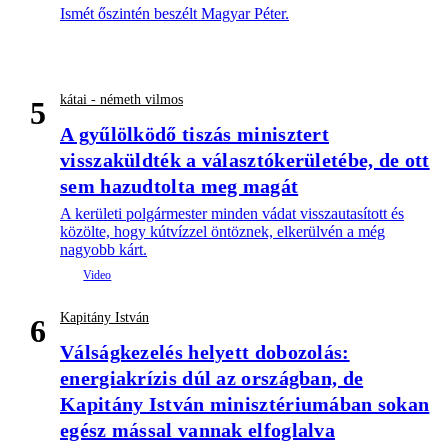
Ismét őszintén beszélt Magyar Péter.
kátai - németh vilmos
5
A gyűlölködő tiszás minisztert
visszaküldték a választókerületébe, de ott
sem hazudtolta meg magát
A kerületi polgármester minden vádat visszautasított és
közölte, hogy kútvízzel öntöznek, elkerülvén a még
nagyobb kárt.
Kapitány István
6
Válságkezelés helyett dobozolás:
energiakrízis dúl az országban, de
Kapitány István minisztériumában sokan
egész mással vannak elfoglalva