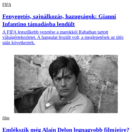
FIFA
Fenyegetés, sajnálkozás, hazugságok: Gianni
Infantino támadásba lendült
A FIFA legszűkebb vezetése a marokkói Rabatban tartott
válságértekezletet. A hangulat feszült volt, a meglepetések az ülés
után következtek.
film
Emlékszik még Alain Delon legnagyobb filmjeire?