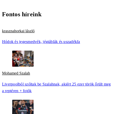
Fontos híreink
krasznahorkai lászló
Hódok és jegesmedvék, jégtáblák és uszadékfa
Mohamed Szalah
Liverpoolból szóltak be Szalahnak, akiért 25 ezer török őrült meg
a reptéren + fotók