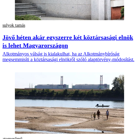
sulyok tamás
Jövő héten akár egyszerre két köztársasági elnök
is lehet Magyarországon
Alkotmányos válság is kialakulhat, ha az Alkotmánybíróság
megsemmisíti a köztársasági elnökről szóló alaptörvény-módosítást.
atomerőmű