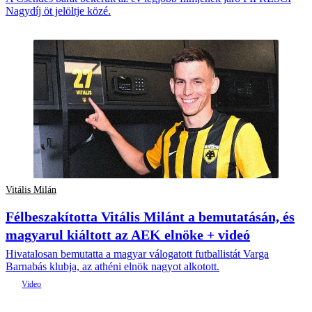
Nagydíj öt jelöltje közé.
Vitális Milán
Félbeszakította Vitális Milánt a bemutatásán, és
magyarul kiáltott az AEK elnöke + videó
Hivatalosan bemutatta a magyar válogatott futballistát Varga
Barnabás klubja, az athéni elnök nagyot alkotott.