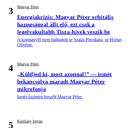
Magyar Péter
3
Energiakrízis: Magyar Péter orbitális
hazugsággal állt elő, ezt csak a
legelvakultabb Tisza-hívek veszik be
A kormányfő nem hallgatott se Szalai Piroskára, se Hortay
Olivérre.
Magyar Péter
4
„Küldjed ki, most azonnal!” — ismét
bekapcsolva maradt Magyar Péter
mikrofonja
Ismét őszintén beszélt Magyar Péter.
Kapitány István
5