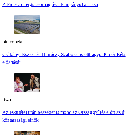
A Fidesz energiacsomagjával kampányol a Tisza
pintér béla
Csákányi Eszter és Thuróczy Szabolcs is otthagyja Pintér Béla
előadását
tisza
Az eskütétel után beszédet is mond az Országgyűlés előtt az új
köztársasági elnök