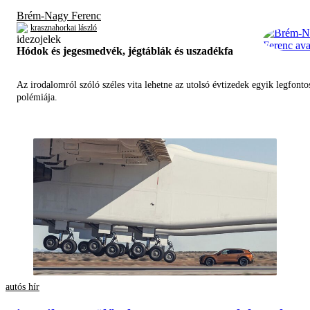
Brém-Nagy Ferenc
krasznahorkai lászló
Hódok és jegesmedvék, jégtáblák és uszadékfa
Az irodalomról szóló széles vita lehetne az utolsó évtizedek egyik legfont
polémiája.
autós hír