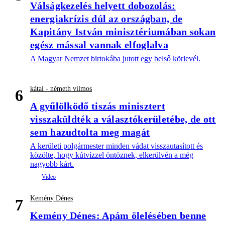
Válságkezelés helyett dobozolás:
energiakrízis dúl az országban, de
Kapitány István minisztériumában sokan
egész mással vannak elfoglalva
A Magyar Nemzet birtokába jutott egy belső körlevél.
kátai - németh vilmos
6
A gyűlölködő tiszás minisztert
visszaküldték a választókerületébe, de ott
sem hazudtolta meg magát
A kerületi polgármester minden vádat visszautasított és
közölte, hogy kútvízzel öntöznek, elkerülvén a még
nagyobb kárt.
Kemény Dénes
7
Kemény Dénes: Apám ölelésében benne