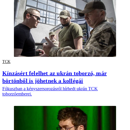
TCK
Kínzásért felelhet az ukrán toborzó, már
börtönből is jöhetnek a kollégái
Fókuszban a kényszersorozásról hírhedt ukrán TCK
toborzóemberei.