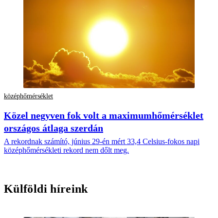
középhőmérséklet
Közel negyven fok volt a maximumhőmérséklet
országos átlaga szerdán
A rekordnak számító, június 29-én mért 33,4 Celsius-fokos napi
középhőmérsékleti rekord nem dőlt meg.
Külföldi híreink