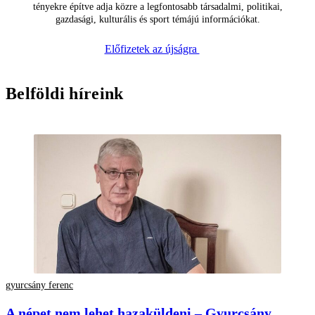
tényekre építve adja közre a legfontosabb társadalmi, politikai,
gazdasági, kulturális és sport témájú információkat.
Előfizetek az újságra
Belföldi híreink
gyurcsány ferenc
A népet nem lehet hazaküldeni – Gyurcsány