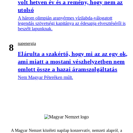
volt hetven év és a remény, hogy nem az
utolsó
A három olimpián aranyérmes vízilabda-válogatott
legendás szövetségi kapitánya az édesapja elvesztéséről is
beszélt lapunknak.
napenergia
8
Elárulta a szakértő, hogy mi az az egy ok,
ami miatt a mostani vészhelyzetben nem
omlott össze a hazai áramszolgáltatás
Nem Magyar Péteréken múlt.
A Magyar Nemzet közéleti napilap konzervatív, nemzeti alapról, a