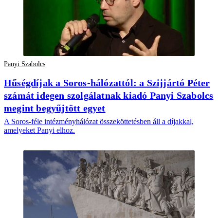
Panyi Szabolcs
Hűségdíjak a Soros-hálózattól: a Szijjártó Péter
számát idegen szolgálatnak kiadó Panyi Szabolcs
megint begyűjtött egyet
A Soros-féle intézményhálózat összeköttetésben áll a díjakkal,
amelyeket Panyi elhoz.