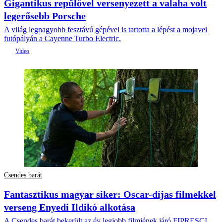
Gigantikus repülővel versenyezett a valaha volt
legerősebb Porsche
A világ legnagyobb fesztávú gépével is tartotta a lépést a mojavei
futópályán a Cayenne Turbo Electric.
Csendes barát
Fantasztikus magyar siker: Oscar-díjas filmekkel
verseng Enyedi Ildikó alkotása
A Csendes barát bekerült az év legjobb filmjének járó FIPRESCI