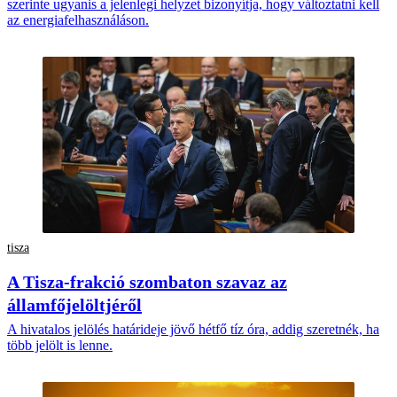
szerinte ugyanis a jelenlegi helyzet bizonyítja, hogy változtatni kell
az energiafelhasználáson.
tisza
A Tisza-frakció szombaton szavaz az
államfőjelöltjéről
A hivatalos jelölés határideje jövő hétfő tíz óra, addig szeretnék, ha
több jelölt is lenne.