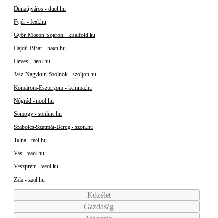
Dunaújváros - duol.hu
Fejér - feol.hu
Győr-Moson-Sopron - kisalfold.hu
Hajdú-Bihar - haon.hu
Heves - heol.hu
Jász-Nagykun-Szolnok - szoljon.hu
Komárom-Esztergom - kemma.hu
Nógrád - nool.hu
Somogy - sonline.hu
Szabolcs-Szatmár-Bereg - szon.hu
Tolna - teol.hu
Vas - vaol.hu
Veszprém - veol.hu
Zala - zaol.hu
Közélet
Gazdaság