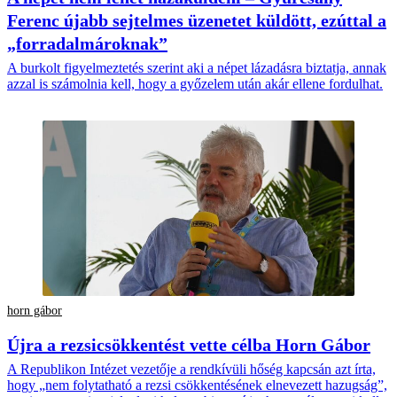
Ferenc újabb sejtelmes üzenetet küldött, ezúttal a
„forradalmároknak”
A burkolt figyelmeztetés szerint aki a népet lázadásra biztatja, annak
azzal is számolnia kell, hogy a győzelem után akár ellene fordulhat.
horn gábor
Újra a rezsicsökkentést vette célba Horn Gábor
A Republikon Intézet vezetője a rendkívüli hőség kapcsán azt írta,
hogy „nem folytatható a rezsi csökkentésének elnevezett hazugság”,