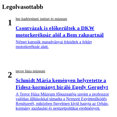
Legolvasottabb
hm hadtörténeti intézet és múzeum
1
Csontvázak is előkerültek a DKW
motorkerékpár alól a Bem rakpartnál
Német katonák maradványai feküdtek a feltárt
motorkerékpár alatt.
terror háza múzeum
2
Schmidt Mária keményen helyretette a
Fidesz-kormányt bíráló Egedy Gergelyt
A Terror Háza Múzeum főigazgatója szerint a professzor
valótlan állításokkal támadta a Nemzeti Együttműködés
Rendszerét, miközben figyelmen kívül hagyta az Orbán-
kormány gazdasági és nemzetpolitikai eredményeit.