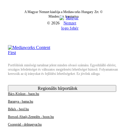
A Magyar Nemzet kiadója a Mediaworks Hungary Zrt. ©
Minden jog fenntartva
© 2026
Portfóliónk minőségi tartalmat jelent minden olvasó számára. Egyedülálló elérést,
országos lefedettséget és változatos megjelenési lehetőséget biztosít. Folyamatosan
keressük az új irányokat és fejlődési lehetőségeket. Ez jövőnk záloga.
Regionális hírportálok
Bács-Kiskun - baon.hu
Baranya - bama.hu
Békés - beol.hu
Borsod-Abaúj-Zemplén - boon.hu
Csongrád - delmagyar.hu