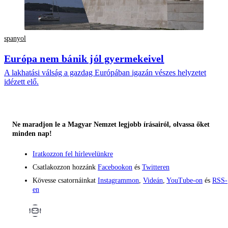
spanyol
Európa nem bánik jól gyermekeivel
A lakhatási válság a gazdag Európában igazán vészes helyzetet
idézett elő.
Ne maradjon le a Magyar Nemzet legjobb írásairól, olvassa őket
minden nap!
Iratkozzon fel hírlevelünkre
Csatlakozzon hozzánk
Facebookon
és
Twitteren
Kövesse csatornáinkat
Instagrammon
,
Videán
,
YouTube-on
és
RSS-
en