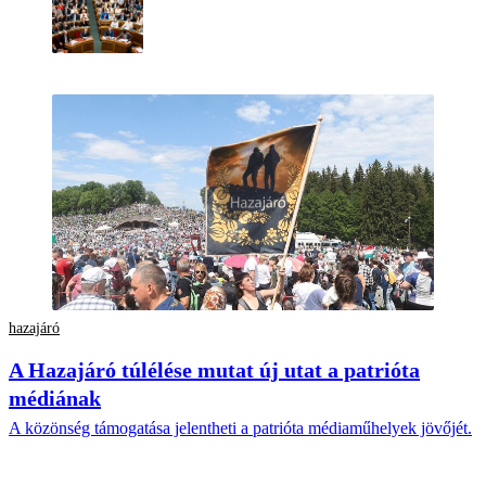
hazajáró
A Hazajáró túlélése mutat új utat a patrióta
médiának
A közönség támogatása jelentheti a patrióta médiaműhelyek jövőjét.