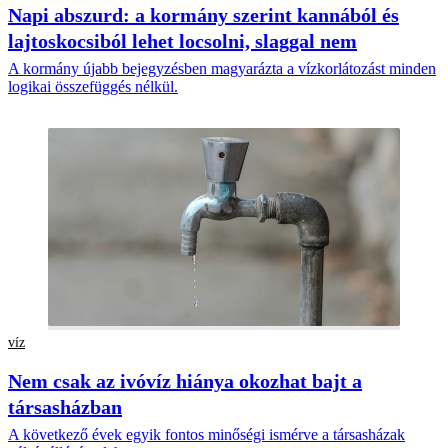
Napi abszurd: a kormány szerint kannából és
lajtoskocsiból lehet locsolni, slaggal nem
A kormány újabb bejegyzésben magyarázta a vízkorlátozást minden
logikai összefüggés nélkül.
víz
Nem csak az ivóvíz hiánya okozhat bajt a
társasházban
A következő évek egyik fontos minőségi ismérve a társasházak