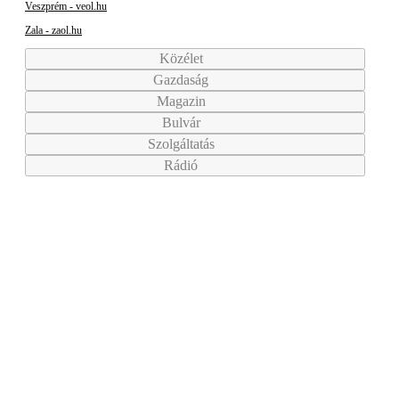
Veszprém - veol.hu
Zala - zaol.hu
Közélet
Gazdaság
Magazin
Bulvár
Szolgáltatás
Rádió