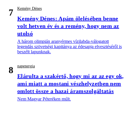
Kemény Dénes
7
Kemény Dénes: Apám ölelésében benne
volt hetven év és a remény, hogy nem az
utolsó
A három olimpián aranyérmes vízilabda-válogatott
legendás szövetségi kapitánya az édesapja elvesztéséről is
beszélt lapunknak.
napenergia
8
Elárulta a szakértő, hogy mi az az egy ok,
ami miatt a mostani vészhelyzetben nem
omlott össze a hazai áramszolgáltatás
Nem Magyar Péteréken múlt.