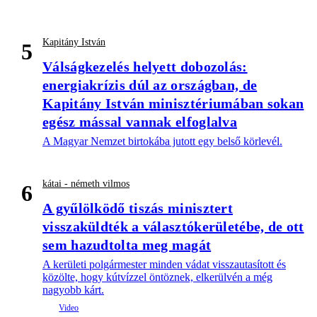
Kapitány István
5
Válságkezelés helyett dobozolás:
energiakrízis dúl az országban, de
Kapitány István minisztériumában sokan
egész mással vannak elfoglalva
A Magyar Nemzet birtokába jutott egy belső körlevél.
kátai - németh vilmos
6
A gyűlölködő tiszás minisztert
visszaküldték a választókerületébe, de ott
sem hazudtolta meg magát
A kerületi polgármester minden vádat visszautasított és
közölte, hogy kútvízzel öntöznek, elkerülvén a még
nagyobb kárt.