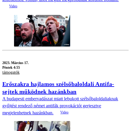
2023.
Március 17.
Péntek 4:55
támogatók
Erőszakra hajlamos szélsőbaloldali Antifa-
sejtek működnek hazánkban
A budapesti embervadászat miatt lebukott szélsőbaloldaliaknak
gyűjtést rendező német antifák provokációt gerjesztve
megjelenhetnek hazánkban.