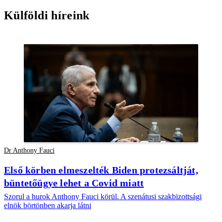
Külföldi híreink
Dr Anthony Fauci
Első körben elmeszelték Biden protezsáltját,
büntetőügye lehet a Covid miatt
Szorul a hurok Anthony Fauci körül. A szenátusi szakbizottsági
elnök börtönben akarja látni