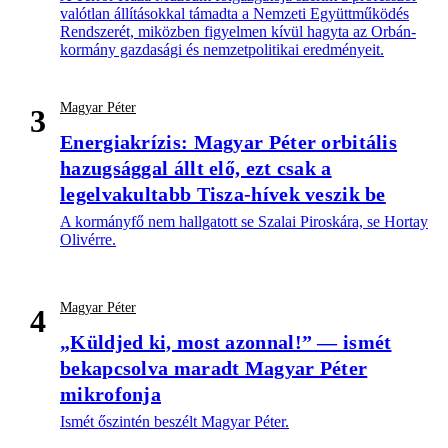
valótlan állításokkal támadta a Nemzeti Együttműködés
Rendszerét, miközben figyelmen kívül hagyta az Orbán-
kormány gazdasági és nemzetpolitikai eredményeit.
Magyar Péter
3
Energiakrízis: Magyar Péter orbitális
hazugsággal állt elő, ezt csak a
legelvakultabb Tisza-hívek veszik be
A kormányfő nem hallgatott se Szalai Piroskára, se Hortay
Olivérre.
Magyar Péter
4
„Küldjed ki, most azonnal!” — ismét
bekapcsolva maradt Magyar Péter
mikrofonja
Ismét őszintén beszélt Magyar Péter.