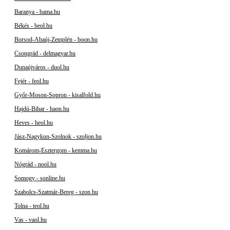
Baranya - bama.hu
Békés - beol.hu
Borsod-Abaúj-Zemplén - boon.hu
Csongrád - delmagyar.hu
Dunaújváros - duol.hu
Fejér - feol.hu
Győr-Moson-Sopron - kisalfold.hu
Hajdú-Bihar - haon.hu
Heves - heol.hu
Jász-Nagykun-Szolnok - szoljon.hu
Komárom-Esztergom - kemma.hu
Nógrád - nool.hu
Somogy - sonline.hu
Szabolcs-Szatmár-Bereg - szon.hu
Tolna - teol.hu
Vas - vaol.hu