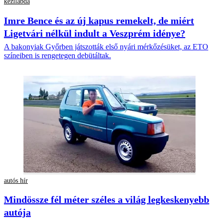
kézilabda
Imre Bence és az új kapus remekelt, de miért
Ligetvári nélkül indult a Veszprém idénye?
A bakonyiak Győrben játszották első nyári mérkőzésüket, az ETO
színeiben is rengetegen debütáltak.
autós hír
Mindössze fél méter széles a világ legkeskenyebb
autója