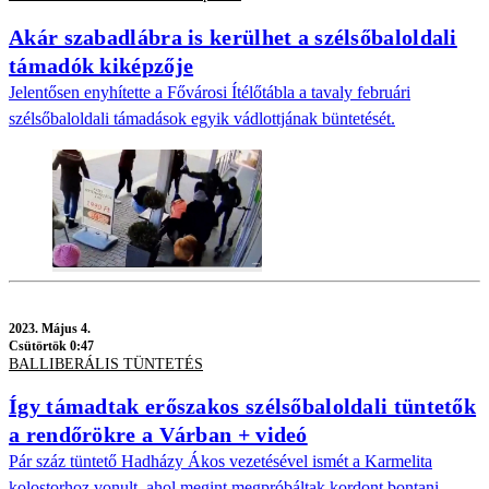
Akár szabadlábra is kerülhet a szélsőbaloldali
támadók kiképzője
Jelentősen enyhítette a Fővárosi Ítélőtábla a tavaly februári
szélsőbaloldali támadások egyik vádlottjának büntetését.
2023.
Május 4.
Csütörtök 0:47
BALLIBERÁLIS TÜNTETÉS
Így támadtak erőszakos szélsőbaloldali tüntetők
a rendőrökre a Várban + videó
Pár száz tüntető Hadházy Ákos vezetésével ismét a Karmelita
kolostorhoz vonult, ahol megint megpróbáltak kordont bontani.