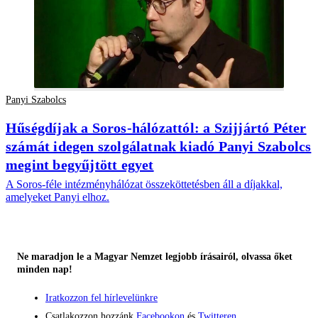
Panyi Szabolcs
Hűségdíjak a Soros-hálózattól: a Szijjártó Péter
számát idegen szolgálatnak kiadó Panyi Szabolcs
megint begyűjtött egyet
A Soros-féle intézményhálózat összeköttetésben áll a díjakkal,
amelyeket Panyi elhoz.
Ne maradjon le a Magyar Nemzet legjobb írásairól, olvassa őket
minden nap!
Iratkozzon fel hírlevelünkre
Csatlakozzon hozzánk
Facebookon
és
Twitteren