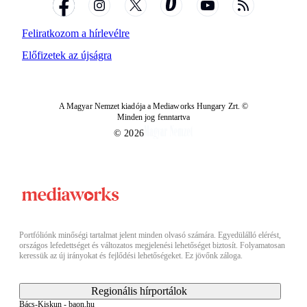
Feliratkozom a hírlevélre
Előfizetek az újságra
A Magyar Nemzet kiadója a Mediaworks Hungary Zrt. ©
Minden jog fenntartva
© 2026
Portfóliónk minőségi tartalmat jelent minden olvasó számára. Egyedülálló elérést,
országos lefedettséget és változatos megjelenési lehetőséget biztosít. Folyamatosan
keressük az új irányokat és fejlődési lehetőségeket. Ez jövőnk záloga.
Regionális hírportálok
Bács-Kiskun - baon.hu