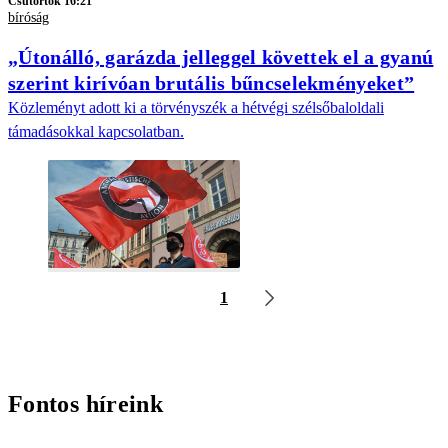
Csütörtök 16:21
bíróság
„Útonálló, garázda jelleggel követtek el a gyanú
szerint kirívóan brutális bűncselekményeket”
Közleményt adott ki a törvényszék a hétvégi szélsőbaloldali
támadásokkal kapcsolatban.
1
Fontos híreink