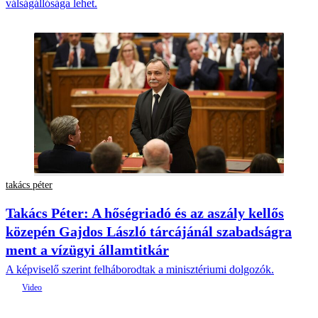
válságállósága lehet.
takács péter
Takács Péter: A hőségriadó és az aszály kellős
közepén Gajdos László tárcájánál szabadságra
ment a vízügyi államtitkár
A képviselő szerint felháborodtak a minisztériumi dolgozók.