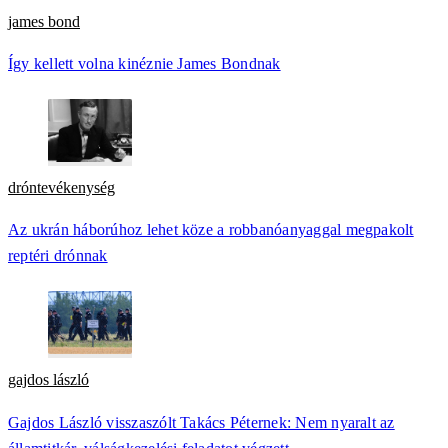
james bond
Így kellett volna kinéznie James Bondnak
dróntevékenység
Az ukrán háborúhoz lehet köze a robbanóanyaggal megpakolt
reptéri drónnak
gajdos lászló
Gajdos László visszaszólt Takács Péternek: Nem nyaralt az