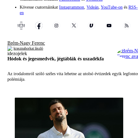
Kövesse csatornáinkat
Instagrammon
,
Videán
,
YouTube-on
és
RSS-
en
Brém-Nagy Ferenc
krasznahorkai lászló
Hódok és jegesmedvék, jégtáblák és uszadékfa
Az irodalomról szóló széles vita lehetne az utolsó évtizedek egyik legfont
polémiája.