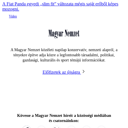
A Fiat Panda egyedi „slim fit” változata mégis saját erőből képes
mozogni.
A Magyar Nemzet közéleti napilap konzervatív, nemzeti alapról, a
tényekre építve adja közre a legfontosabb társadalmi, politikai,
gazdasági, kulturális és sport témájú információkat.
Előfizetek az újságra
Kövesse a Magyar Nemzet híreit a közösségi médiában
és csatornáinkon: