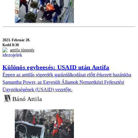
2023.
Február 28.
Kedd 8:30
antifa tüntetés
Különös egybeesés: USAID után Antifa
Éppen az antifás söpredék garázdálkodásai előtt érkezett hazánkba
Samantha Power, az Egyesült Államok Nemzetközi Fejlesztési
Ügynökségének (USAID) vezetője.
Bánó Attila