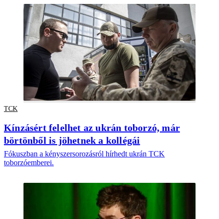
TCK
Kínzásért felelhet az ukrán toborzó, már
börtönből is jöhetnek a kollégái
Fókuszban a kényszersorozásról hírhedt ukrán TCK
toborzóemberei.