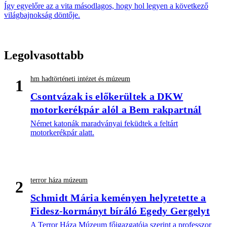
Így egyelőre az a vita másodlagos, hogy hol legyen a következő
világbajnokság döntője.
Legolvasottabb
hm hadtörténeti intézet és múzeum
1
Csontvázak is előkerültek a DKW
motorkerékpár alól a Bem rakpartnál
Német katonák maradványai feküdtek a feltárt
motorkerékpár alatt.
terror háza múzeum
2
Schmidt Mária keményen helyretette a
Fidesz-kormányt bíráló Egedy Gergelyt
A Terror Háza Múzeum főigazgatója szerint a professzor