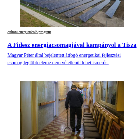
otthoni energiatároló program
A Fidesz energiacsomagjával kampányol a Tisza
Magyar Péter által bejelentett átfogó energetikai fejlesztési
csomag legtöbb eleme nem véletlenül lehet ismerős.