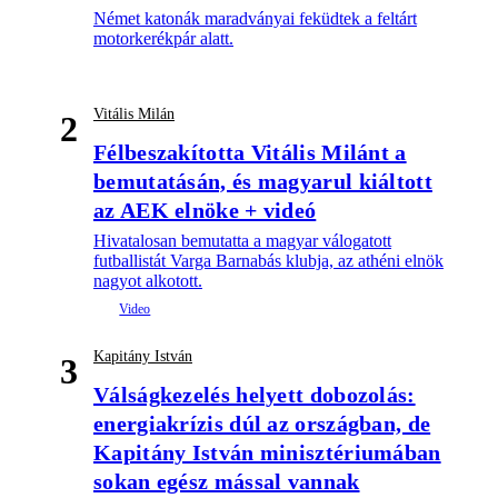
Német katonák maradványai feküdtek a feltárt
motorkerékpár alatt.
Vitális Milán
2
Félbeszakította Vitális Milánt a
bemutatásán, és magyarul kiáltott
az AEK elnöke + videó
Hivatalosan bemutatta a magyar válogatott
futballistát Varga Barnabás klubja, az athéni elnök
nagyot alkotott.
Kapitány István
3
Válságkezelés helyett dobozolás:
energiakrízis dúl az országban, de
Kapitány István minisztériumában
sokan egész mással vannak