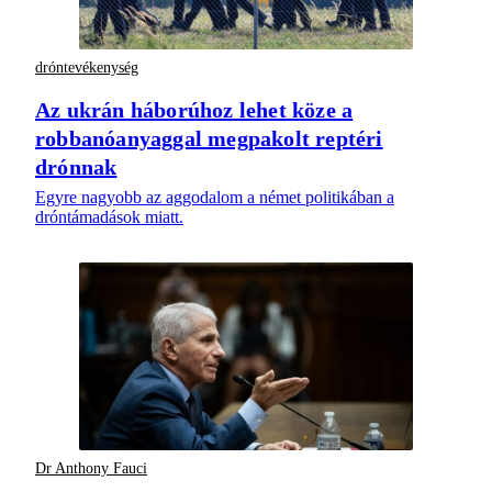
dróntevékenység
Az ukrán háborúhoz lehet köze a
robbanóanyaggal megpakolt reptéri
drónnak
Egyre nagyobb az aggodalom a német politikában a
dróntámadások miatt.
Dr Anthony Fauci