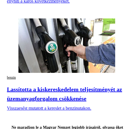
enyhíti a káros következményeket.
benzin
Lassította a kiskereskedelem teljesítményét az
üzemanyagforgalom csökkenése
Visszaesést mutatott a kereslet a benzinutakon.
Ne maradjon le a Magyar Nemzet legjobb írásairól, olvassa őket