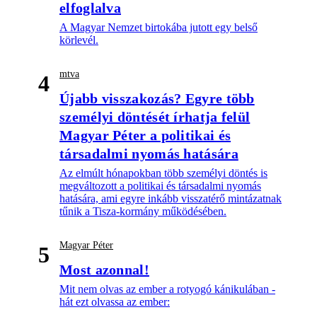
elfoglalva
A Magyar Nemzet birtokába jutott egy belső
körlevél.
mtva
4
Újabb visszakozás? Egyre több
személyi döntését írhatja felül
Magyar Péter a politikai és
társadalmi nyomás hatására
Az elmúlt hónapokban több személyi döntés is
megváltozott a politikai és társadalmi nyomás
hatására, ami egyre inkább visszatérő mintázatnak
tűnik a Tisza-kormány működésében.
Magyar Péter
5
Most azonnal!
Mit nem olvas az ember a rotyogó kánikulában -
hát ezt olvassa az ember: