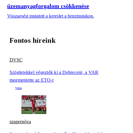
üzemanyagforgalom csökkenése
Visszaesést mutatott a kereslet a benzinutakon.
Fontos híreink
DVSC
Szögletekkel végezték ki a Debrecent, a VAR
megmentette az ETO-t
szupernóva