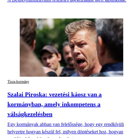
Tisza-kormány
Szalai Piroska: vezetési káosz van a
kormányban, amely inkompetens a
válságkezelésben
Egy kormányak abban van felelőssége, hogy egy rendkívüli
helyzetre hogyan készül fel, milyen döntéseket hoz, hogyan