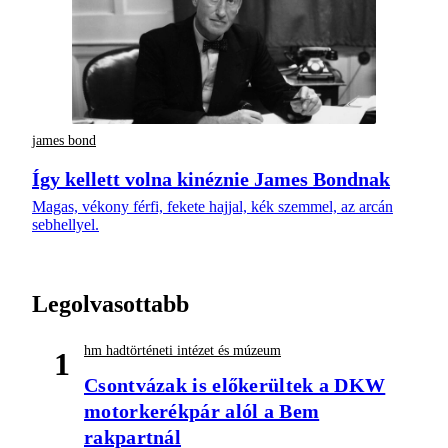
james bond
Így kellett volna kinéznie James Bondnak
Magas, vékony férfi, fekete hajjal, kék szemmel, az arcán
sebhellyel.
Legolvasottabb
hm hadtörténeti intézet és múzeum
1
Csontvázak is előkerültek a DKW
motorkerékpár alól a Bem
rakpartnál