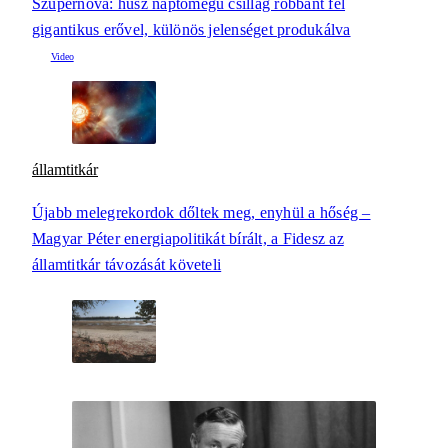
Szupernóva: húsz naptömegű csillag robbant fel
gigantikus erővel, különös jelenséget produkálva
államtitkár
Újabb melegrekordok dőltek meg, enyhül a hőség –
Magyar Péter energiapolitikát bírált, a Fidesz az
államtitkár távozását követeli