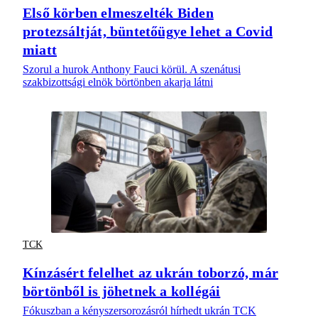
Első körben elmeszelték Biden
protezsáltját, büntetőügye lehet a Covid
miatt
Szorul a hurok Anthony Fauci körül. A szenátusi
szakbizottsági elnök börtönben akarja látni
TCK
Kínzásért felelhet az ukrán toborzó, már
börtönből is jöhetnek a kollégái
Fókuszban a kényszersorozásról hírhedt ukrán TCK