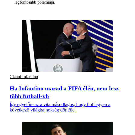
legfontosabb polémiája.
Gianni Infantino
Ha Infantino marad a FIFA élén, nem lesz
több futball-vb
Így egyelőre az a vita másodlagos, hogy hol legyen a
következő világbajnokság döntője.