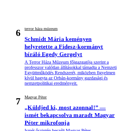
terror háza múzeum
6
Schmidt Mária keményen
helyretette a Fidesz-kormányt
bíráló Egedy Gergelyt
A Terror Háza Múzeum főigazgatója szerint a
professzor valótlan állításokkal támadta a Nemzeti
Együttműködés Rendszerét, miközben figyelmen
kívül hagyta az Orbán-kormány gazdasági és
nemzetpolitikai eredményeit.
Magyar Péter
7
„Küldjed ki, most azonnal!” —
ismét bekapcsolva maradt Magyar
Péter mikrofonja
Ismét őszintén beszélt Magyar Péter.