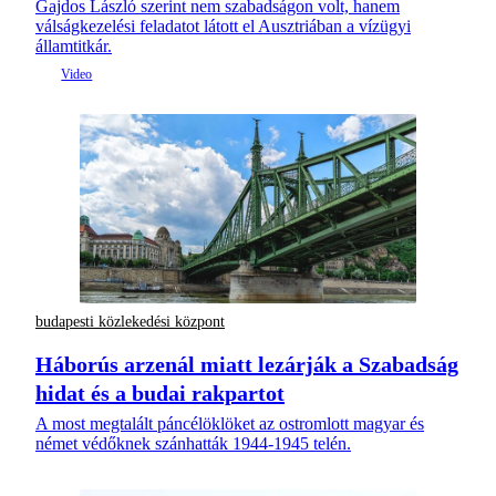
Gajdos László szerint nem szabadságon volt, hanem
válságkezelési feladatot látott el Ausztriában a vízügyi
államtitkár.
budapesti közlekedési központ
Háborús arzenál miatt lezárják a Szabadság
hidat és a budai rakpartot
A most megtalált páncélöklöket az ostromlott magyar és
német védőknek szánhatták 1944-1945 telén.