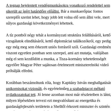
A tegnap bejelentett vendégmunkásokra vonatkozó rendelettel sem
sikerült az ígért határidőre előállni.
Bár a munkaerőpiac fontos
szereplői szerint lehet, hogy jobb lett volna elő sem állni vele, mert
súlyos gazdasági következményei lehetnek.
A tíz pontból négy tehát a kormányzati struktúra felállításáról, kettő
vizsgálatok elindításáról, kettő diplomáciai találkozókról, egy pedig
egy még meg sem érkezett uniós forrásról szól. Gazdasági eredmé
viszont egyetlen pontban sem szerepel, ami azt mutatja, valójában
még el sem kezdődött a munka, a Tisza-kormány tehetetlenségét
egyelőre Magyar Péter sajátosan értelmezett miniszterelnöki videó
próbálják elfedni.
Korábban beszámoltunk róla, hogy Kapitány István meghallgatásá
unikornisokat vizionált
, és egyértelműe
n a szabadpiacot méltató
nyilatkozatokat tett
. Jó lenne azonban most már részleteiben is látni
milyen lépésekben tervezi ezt megvalósítani az energetika és
gazdaságfejlesztés területein a Shelltől érkezett miniszter és szintén