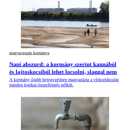
magyarország kormánya
Napi abszurd: a kormány szerint kannából
és lajtoskocsiból lehet locsolni, slaggal nem
A kormány újabb bejegyzésben magyarázta a vízkorlátozást
minden logikai összefüggés nélkül.