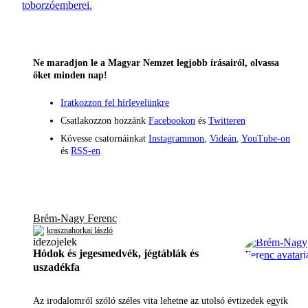
toborzóemberei.
Ne maradjon le a Magyar Nemzet legjobb írásairól, olvassa
őket minden nap!
Iratkozzon fel hírlevelünkre
Csatlakozzon hozzánk
Facebookon
és
Twitteren
Kövesse csatornáinkat
Instagrammon
,
Videán
,
YouTube-on
és
RSS-en
Brém-Nagy Ferenc
krasznahorkai lászló
Hódok és jegesmedvék, jégtáblák és
uszadékfa
Az irodalomról szóló széles vita lehetne az utolsó évtizedek egyik