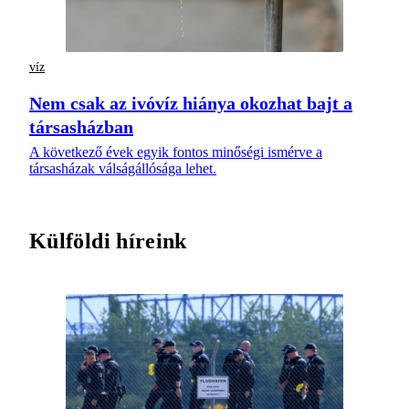
víz
Nem csak az ivóvíz hiánya okozhat bajt a
társasházban
A következő évek egyik fontos minőségi ismérve a
társasházak válságállósága lehet.
Külföldi híreink