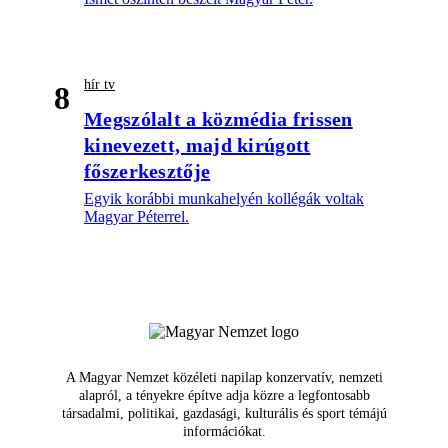
hír tv
8
Megszólalt a közmédia frissen
kinevezett, majd kirúgott
főszerkesztője
Egyik korábbi munkahelyén kollégák voltak
Magyar Péterrel.
A Magyar Nemzet közéleti napilap konzervatív, nemzeti
alapról, a tényekre építve adja közre a legfontosabb
társadalmi, politikai, gazdasági, kulturális és sport témájú
információkat.