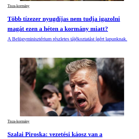
Tisza-kormány
Több tízezer nyugdíjas nem tudja igazolni
magát ezen a héten a kormány miatt?
A Belügyminisztérium részletes tájékoztatást ígért lapunknak.
Tisza-kormány
Szalai Piroska: vezetési káosz van a