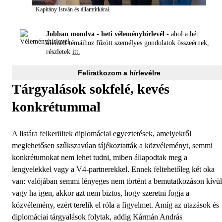
Kapitány István és államtitkárai.
Jobban mondva - heti véleményhírlevél -
ahol a hét
kiemelt témáihoz fűzött személyes gondolatok összeérnek,
részletek
itt.
Feliratkozom a hírlevélre
Tárgyalások sokfelé, kevés
konkrétummal
A listára felkerültek diplomáciai egyeztetések, amelyekről
meglehetősen szűkszavúan tájékoztatták a közvéleményt, semmi
konkrétumokat nem lehet tudni, miben állapodtak meg a
lengyelekkel vagy a V4-partnerekkel. Ennek feltehetőleg két oka
van: valójában semmi lényeges nem történt a bemutatkozáson kívül
vagy ha igen, akkor azt nem biztos, hogy szeretni fogja a
közvélemény, ezért terelik el róla a figyelmet. Amíg az utazások és
diplomáciai tárgyalások folytak, addig Kármán András