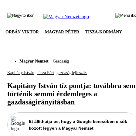
ORBÁN VIKTOR
MAGYAR PÉTER
TISZA-KORMÁNY
Magyar Nemzet
Gazdaság
Kapitány István
Tisza Párt
gazdaságfejlesztés
Kapitány István tíz pontja: továbbra sem
történik semmi érdemleges a
gazdaságirányításban
Itt állíthatja be, hogy a Google keresőben elsők
között legyen a Magyar Nemzet