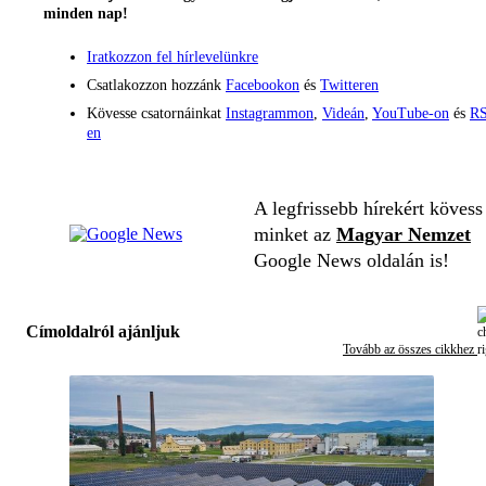
minden nap!
Iratkozzon fel hírlevelünkre
Csatlakozzon hozzánk
Facebookon
és
Twitteren
Kövesse csatornáinkat
Instagrammon
,
Videán
,
YouTube-on
és
RS
en
A legfrissebb hírekért kövess
minket az
Magyar Nemzet
Google News oldalán is!
Címoldalról ajánljuk
Tovább az összes cikkhez