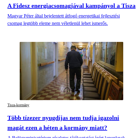
A Fidesz energiacsomagjával kampányol a Tisza
Magyar Péter által bejelentett átfogó energetikai fejlesztési
csomag legtöbb eleme nem véletlenül lehet ismerős.
Tisza-kormány
Több tízezer nyugdíjas nem tudja igazolni
magát ezen a héten a kormány miatt?
A Belügyminisztérium részletes tájékoztatást ígért lapunknak.