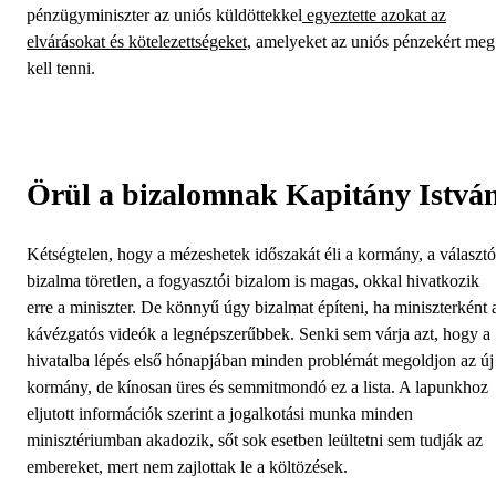
pénzügyminiszter az uniós küldöttekkel
egyeztette azokat az
elvárásokat és kötelezettségeket,
amelyeket az uniós pénzekért meg
kell tenni.
Örül a bizalomnak Kapitány Istvá
Kétségtelen, hogy a mézeshetek időszakát éli a kormány, a választ
bizalma töretlen, a fogyasztói bizalom is magas, okkal hivatkozik
erre a miniszter. De könnyű úgy bizalmat építeni, ha miniszterként 
kávézgatós videók a legnépszerűbbek. Senki sem várja azt, hogy a
hivatalba lépés első hónapjában minden problémát megoldjon az új
kormány, de kínosan üres és semmitmondó ez a lista. A lapunkhoz
eljutott információk szerint a jogalkotási munka minden
minisztériumban akadozik, sőt sok esetben leültetni sem tudják az
embereket, mert nem zajlottak le a költözések.