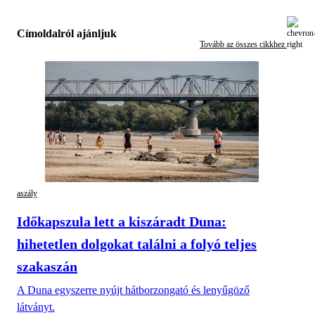
Címoldalról ajánljuk
Tovább az összes cikkhez
aszály
Időkapszula lett a kiszáradt Duna:
hihetetlen dolgokat találni a folyó teljes
szakaszán
A Duna egyszerre nyújt hátborzongató és lenyűgöző
látványt.