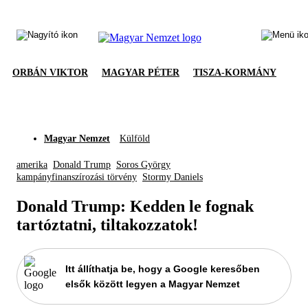
ORBÁN VIKTOR
MAGYAR PÉTER
TISZA-KORMÁNY
Magyar Nemzet
Külföld
amerika
Donald Trump
Soros György
kampányfinanszírozási törvény
Stormy Daniels
Donald Trump: Kedden le fognak
tartóztatni, tiltakozzatok!
Itt állíthatja be, hogy a Google keresőben
elsők között legyen a Magyar Nemzet