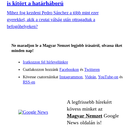
is kitört a határháború
Mihez fog kezdeni Pedro Sánchez a több mint ezer
gyerekkel, akik a ceutai válság után ottragadtak a
befogóhelyeken?
Ne maradjon le a Magyar Nemzet legjobb írásairól, olvassa őket
minden nap!
Iratkozzon fel hírlevelünkre
Csatlakozzon hozzánk
Facebookon
és
Twitteren
Kövesse csatornáinkat
Instagrammon
,
Videán
,
YouTube-on
és
RSS-en
A legfrissebb hírekért
kövess minket az
Magyar Nemzet
Google
News oldalán is!