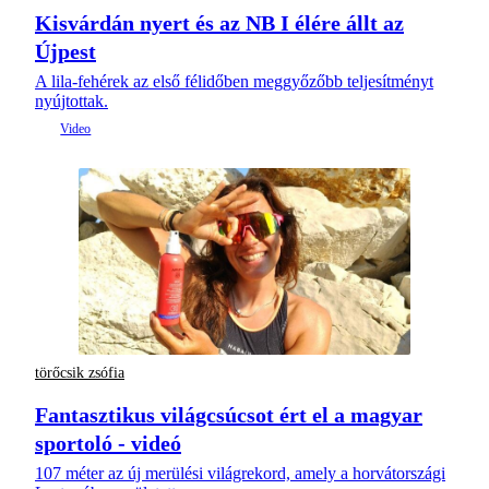
Kisvárdán nyert és az NB I élére állt az
Újpest
A lila-fehérek az első félidőben meggyőzőbb teljesítményt
nyújtottak.
törőcsik zsófia
Fantasztikus világcsúcsot ért el a magyar
sportoló - videó
107 méter az új merülési világrekord, amely a horvátországi