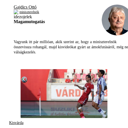
Gajdics Ottó
miniszterelnök
Magamutogatás
Vagyunk itt pár millióan, akik szerint az, hogy a miniszterelnök
összevissza rohangál, majd kisvideókat gyárt az ámokfutásáról, még 
válságkezelés.
Kisvárda