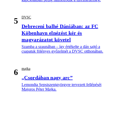
DVSC
5
Debreceni balhé Dániában: az FC
Köbenhavn elnézést kér és
magyarázatot követel
Szamba a szaunában – így értékelte a dán sajtó a
csapatuk fölényes győzelmét a DVSC otthonában.
majka
6
„Csordában nagy arc”
Lemondta Sepsiszentgyörgyre tervezett fellépését
Majoros Péter Majka.