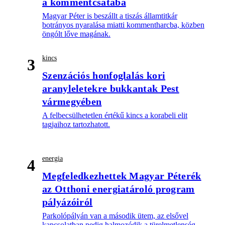
a kommentcsatába
Magyar Péter is beszállt a tiszás államtitkár
botrányos nyaralása miatti kommentharcba, közben
öngólt lőve magának.
kincs
3
Szenzációs honfoglalás kori
aranyleletekre bukkantak Pest
vármegyében
A felbecsülhetetlen értékű kincs a korabeli elit
tagjaihoz tartozhatott.
energia
4
Megfeledkezhettek Magyar Péterék
az Otthoni energiatároló program
pályázóiról
Parkolópályán van a második ütem, az elsővel
kapcsolatban pedig halmozódik a türelmetlenség.