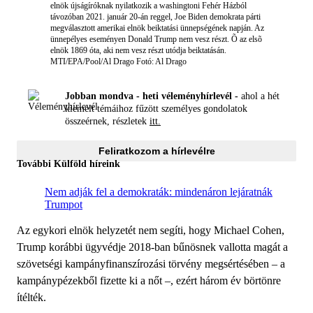
elnök újságíróknak nyilatkozik a washingtoni Fehér Házból
távozóban 2021. január 20-án reggel, Joe Biden demokrata párti
megválasztott amerikai elnök beiktatási ünnepségének napján. Az
ünnepélyes eseményen Donald Trump nem vesz részt. Õ az elsõ
elnök 1869 óta, aki nem vesz részt utódja beiktatásán.
MTI/EPA/Pool/Al Drago
Fotó: Al Drago
Jobban mondva - heti véleményhírlevél -
ahol a hét
kiemelt témáihoz fűzött személyes gondolatok
összeérnek, részletek
itt.
Feliratkozom a hírlevélre
További Külföld híreink
Nem adják fel a demokraták: mindenáron lejáratnák
Trumpot
Az egykori elnök helyzetét nem segíti, hogy Michael Cohen,
Trump korábbi ügyvédje 2018-ban bűnösnek vallotta magát a
szövetségi kampányfinanszírozási törvény megsértésében – a
kampánypézekből fizette ki a nőt –, ezért három év börtönre
ítélték.