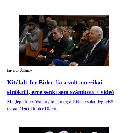
Egyesült Államok
Kitálalt Joe Biden fia a volt amerikai
elnökről, erre senki sem számított + videó
Meglepő interjúban nyitotta meg a Biden család legbelső
magánéletét Hunter Biden.