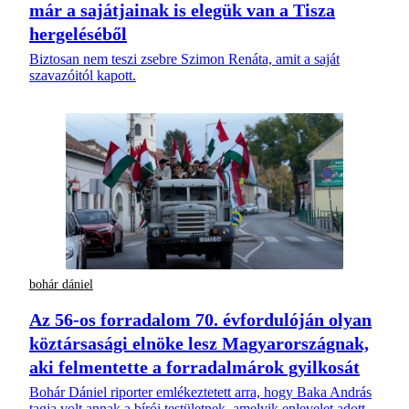
már a sajátjainak is elegük van a Tisza
hergeléséből
Biztosan nem teszi zsebre Szimon Renáta, amit a saját
szavazóitól kapott.
bohár dániel
Az 56-os forradalom 70. évfordulóján olyan
köztársasági elnöke lesz Magyarországnak,
aki felmentette a forradalmárok gyilkosát
Bohár Dániel riporter emlékeztetett arra, hogy Baka András
tagja volt annak a bírói testületnek, amelyik enlevelet adott