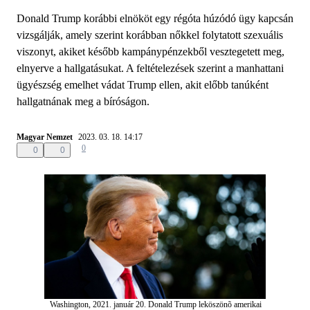
Donald Trump korábbi elnököt egy régóta húzódó ügy kapcsán
vizsgálják, amely szerint korábban nőkkel folytatott szexuális
viszonyt, akiket később kampánypénzekből vesztegetett meg,
elnyerve a hallgatásukat. A feltételezések szerint a manhattani
ügyészség emelhet vádat Trump ellen, akit előbb tanúként
hallgatnának meg a bíróságon.
Magyar Nemzet
2023. 03. 18. 14:17
0
0
0
Washington, 2021. január 20. Donald Trump leköszönõ amerikai