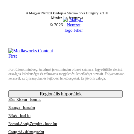
A Magyar Nemzet kiadója a Mediaworks Hungary Zrt. ©
Minden jog fenntartva
© 2026
Portfóliónk minőségi tartalmat jelent minden olvasó számára. Egyedülálló elérést,
országos lefedettséget és változatos megjelenési lehetőséget biztosít. Folyamatosan
keressük az új irányokat és fejlődési lehetőségeket. Ez jövőnk záloga.
Regionális hírportálok
Bács-Kiskun - baon.hu
Baranya - bama.hu
Békés - beol.hu
Borsod-Abaúj-Zemplén - boon.hu
Csongrád - delmagyar.hu