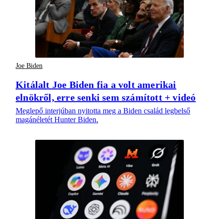
Joe Biden
Kitálalt Joe Biden fia a volt amerikai
elnökről, erre senki sem számított + videó
Meglepő interjúban nyitotta meg a Biden család legbelső
magánéletét Hunter Biden.