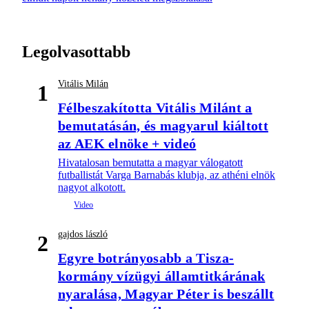
Legolvasottabb
Vitális Milán
1
Félbeszakította Vitális Milánt a
bemutatásán, és magyarul kiáltott
az AEK elnöke + videó
Hivatalosan bemutatta a magyar válogatott
futballistát Varga Barnabás klubja, az athéni elnök
nagyot alkotott.
gajdos lászló
2
Egyre botrányosabb a Tisza-
kormány vízügyi államtitkárának
nyaralása, Magyar Péter is beszállt