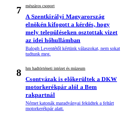
mészáros csoport
7
A Szentkirályi Magyarország
elnökén kifogott a kérdés, hogy
mely településeken osztottak vizet
az idei hőhullámban
Balogh Leventétől kértünk válaszokat, nem sokat
tudtunk meg.
hm hadtörténeti intézet és múzeum
8
Csontvázak is előkerültek a DKW
motorkerékpár alól a Bem
rakpartnál
Német katonák maradványai feküdtek a feltárt
motorkerékpár alatt.