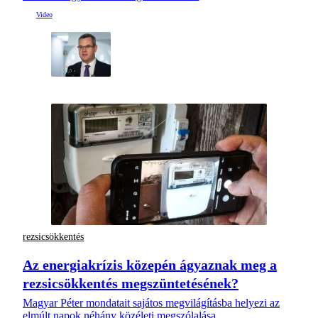
rezsicsökkentés
Az energiakrízis közepén ágyaznak meg a
rezsicsökkentés megszüntetésének?
Magyar Péter mondatait sajátos megvilágításba helyezi az
elmúlt napok néhány közéleti megszólalása.