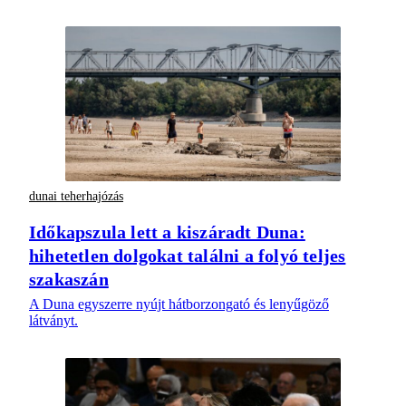
dunai teherhajózás
Időkapszula lett a kiszáradt Duna:
hihetetlen dolgokat találni a folyó teljes
szakaszán
A Duna egyszerre nyújt hátborzongató és lenyűgöző
látványt.