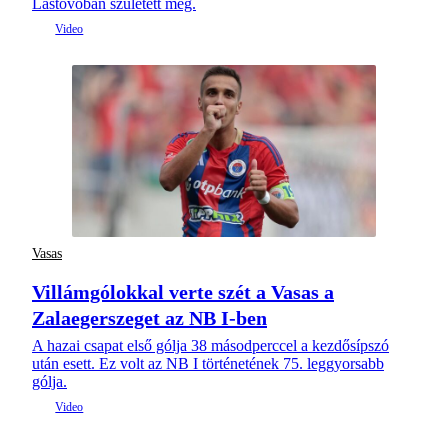
Lastovóban született meg.
Vasas
Villámgólokkal verte szét a Vasas a
Zalaegerszeget az NB I-ben
A hazai csapat első gólja 38 másodperccel a kezdősípszó
után esett. Ez volt az NB I történetének 75. leggyorsabb
gólja.