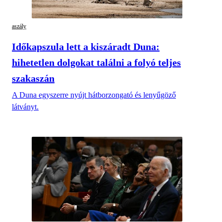
aszály
Időkapszula lett a kiszáradt Duna:
hihetetlen dolgokat találni a folyó teljes
szakaszán
A Duna egyszerre nyújt hátborzongató és lenyűgöző
látványt.