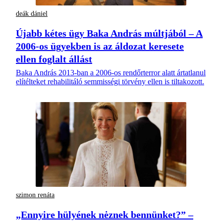
deák dániel
Újabb kétes ügy Baka András múltjából – A
2006-os ügyekben is az áldozat keresete
ellen foglalt állást
Baka András 2013-ban a 2006-os rendőrterror alatt ártatlanul
elítélteket rehabilitáló semmisségi törvény ellen is tiltakozott.
szimon renáta
„Ennyire hülyének nėznek bennünket?” –