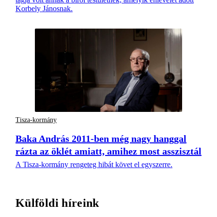
Korbely Jánosnak.
Tisza-kormány
Baka András 2011-ben még nagy hanggal
rázta az öklét amiatt, amihez most asszisztál
A Tisza-kormány rengeteg hibát követ el egyszerre.
Külföldi híreink