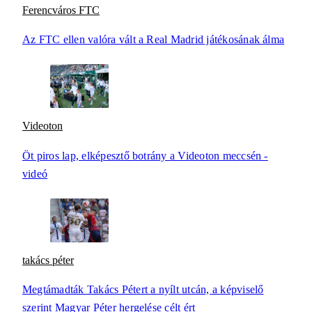
Ferencváros FTC
Az FTC ellen valóra vált a Real Madrid játékosának álma
Videoton
Öt piros lap, elképesztő botrány a Videoton meccsén -
videó
takács péter
Megtámadták Takács Pétert a nyílt utcán, a képviselő
szerint Magyar Péter hergelése célt ért