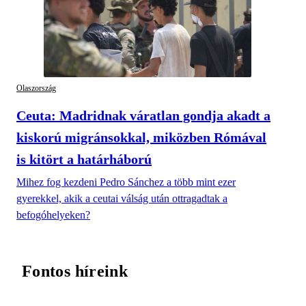
Olaszország
Ceuta: Madridnak váratlan gondja akadt a
kiskorú migránsokkal, miközben Rómával
is kitört a határháború
Mihez fog kezdeni Pedro Sánchez a több mint ezer
gyerekkel, akik a ceutai válság után ottragadtak a
befogóhelyeken?
Fontos híreink