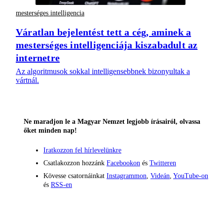
mesterséges intelligencia
Váratlan bejelentést tett a cég, aminek a
mesterséges intelligenciája kiszabadult az
internetre
Az algoritmusok sokkal intelligensebbnek bizonyultak a
vártnál.
Ne maradjon le a Magyar Nemzet legjobb írásairól, olvassa
őket minden nap!
Iratkozzon fel hírlevelünkre
Csatlakozzon hozzánk
Facebookon
és
Twitteren
Kövesse csatornáinkat
Instagrammon
,
Videán
,
YouTube-on
és
RSS-en