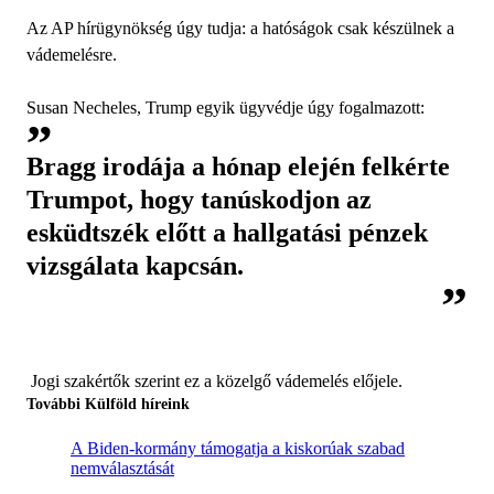
Az AP hírügynökség úgy tudja: a hatóságok csak készülnek a
vádemelésre.
Susan Necheles, Trump egyik ügyvédje úgy fogalmazott:
Bragg irodája a hónap elején felkérte
Trumpot, hogy tanúskodjon az
esküdtszék előtt a hallgatási pénzek
vizsgálata kapcsán.
Jogi szakértők szerint ez a közelgő vádemelés előjele.
További Külföld híreink
A Biden-kormány támogatja a kiskorúak szabad
nemválasztását